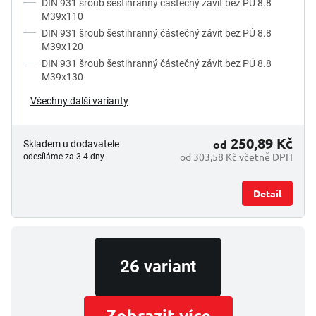
DIN 931 šroub šestihranný částečný závit bez PÚ 8.8
t
M39x110
ů
DIN 931 šroub šestihranný částečný závit bez PÚ 8.8
M39x120
DIN 931 šroub šestihranný částečný závit bez PÚ 8.8
M39x130
Všechny další varianty
250,89 Kč
od
Skladem u dodavatele
od 303,58 Kč včetně DPH
odesíláme za 3-4 dny
Detail
26 variant
Zobrazit více