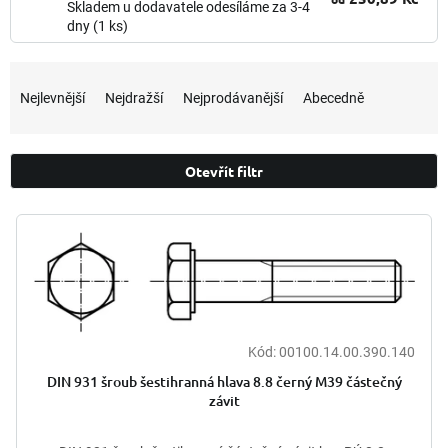
Skladem u dodavatele odesíláme za 3-4
dny
(1 ks)
Ř
a
Nejlevnější
Nejdražší
Nejprodávanější
Abecedně
z
e
n
Otevřít filtr
í
p
V
r
ý
o
p
d
i
u
s
k
p
t
r
Kód:
00100.14.00.390.140
ů
o
DIN 931 šroub šestihranná hlava 8.8 černý M39 částečný
d
závit
u
k