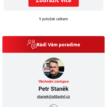
1
položek celkem
O
v
l
á
d
a
Rádi Vám poradíme
c
í
p
r
v
k
y
v
Obchodní zástupce
ý
Petr Staněk
p
i
stanek@atilastyl.cz
s
u