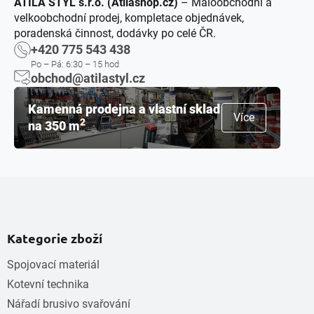
ATILA STÝL s.r.o. (Atilashop.cz)
– Maloobchodní a
velkoobchodní prodej, kompletace objednávek,
poradenská činnost, dodávky po celé ČR.
+420 775 543 438
Po – Pá: 6:30 – 15 hod
obchod@atilastyl.cz
Kamenná prodejna a vlastní sklad
Více
2
na 350 m
Kategorie zboží
Spojovací materiál
Kotevní technika
Nářadí brusivo svařování