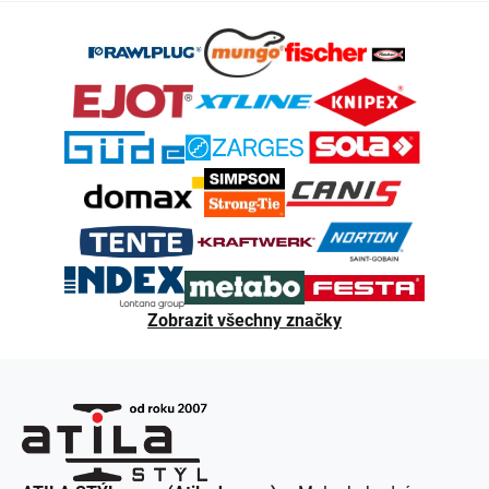
Z
á
p
a
t
í
Zobrazit všechny značky