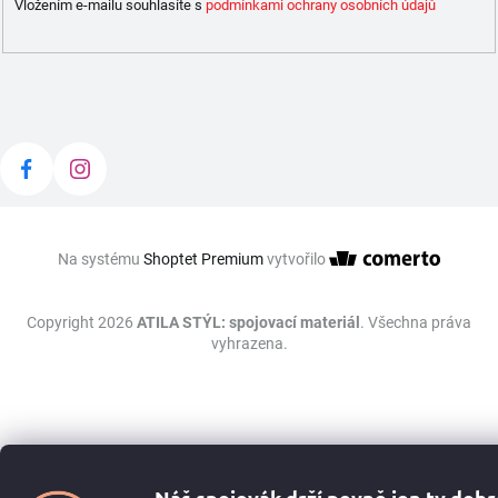
Vložením e-mailu souhlasíte s
podmínkami ochrany osobních údajů
Na systému
Shoptet Premium
vytvořilo
Copyright 2026
ATILA STÝL: spojovací materiál
. Všechna práva
vyhrazena.
Náš spojovák drží pevně jen ty dob