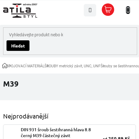
Přejít
Nákupní
na
košík
obsah
Hledat
SPOJOVACÍ MATERIÁL
ŠROUBY metrický závit, UNC, UNF
Šrouby se šestihranno
Domů
M39
Nejprodávanější
DIN 931 šroub šestihranná hlava 8.8
černý M39 částečný závit
250,89 Kč
od