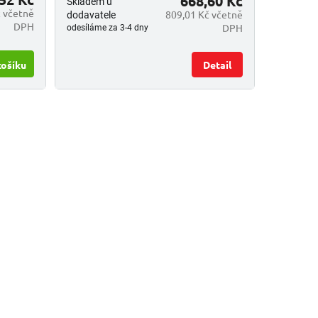
668,60 Kč
Skladem u
 včetně
809,01 Kč včetně
dodavatele
DPH
DPH
odesíláme za 3-4 dny
košíku
Detail