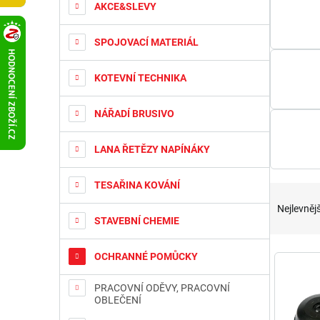
t
AKCE&SLEVY
r
a
SPOJOVACÍ MATERIÁL
n
n
KOTEVNÍ TECHNIKA
í
p
a
NÁŘADÍ BRUSIVO
n
e
LANA ŘETĚZY NAPÍNÁKY
l
TESAŘINA KOVÁNÍ
Ř
a
Nejlevnějš
z
STAVEBNÍ CHEMIE
e
n
V
OCHRANNÉ POMŮCKY
í
ý
p
p
PRACOVNÍ ODĚVY, PRACOVNÍ
r
i
OBLEČENÍ
o
s