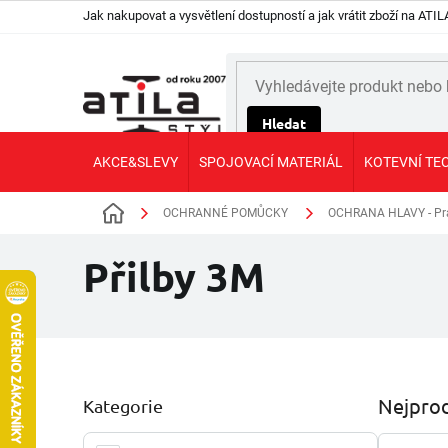
Přejít
Jak nakupovat a vysvětlení dostupností a jak vrátit zboží na AT
na
obsah
Hledat
AKCE&SLEVY
SPOJOVACÍ MATERIÁL
KOTEVNÍ TE
OCHRANNÉ POMŮCKY
OCHRANA HLAVY - Pra
Domů
Přilby 3M
P
Nejprod
Kategorie
Přeskočit
o
kategorie
s