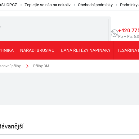
ILASHOP.CZ
Zeptejte se nás na cokoliv
Obchodní podmínky
Podmínky 
+420 77
Po – Pá: 6:
CHNIKA
NÁŘADÍ BRUSIVO
LANA ŘETĚZY NAPÍNÁKY
TESAŘINA 
covní přilby
Přilby 3M
ávanější