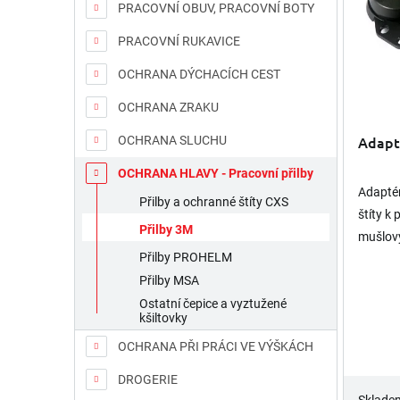
PRACOVNÍ OBUV, PRACOVNÍ BOTY
d
p
u
r
PRACOVNÍ RUKAVICE
k
o
t
d
OCHRANA DÝCHACÍCH CEST
ů
u
OCHRANA ZRAKU
k
t
Adapt
OCHRANA SLUCHU
ů
OCHRANA HLAVY - Pracovní přilby
Adapté
Přilby a ochranné štíty CXS
štíty k
Přilby 3M
mušlov
Přilby PROHELM
sluchu
Přilby MSA
zakoup
štít 3M 
Ostatní čepice a vyztužené
kšiltovky
OCHRANA PŘI PRÁCI VE VÝŠKÁCH
DROGERIE
Sklade