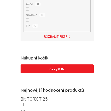
Akce
0
Novinka
0
Tip
0
ROZBALIT FILTR
Nákupní košík
0
ks /
0 Kč
Nejnovější hodnocení produktů
Bit TORX T 25
|
Hodnocení produktu je 5 z 5 hvězdiček.
nic