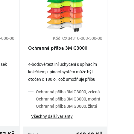
-000-00
Kód:
CXS4310-003-500-00
Ochranná přilba 3M G3000
ásek
4-bodové textilní uchycení s upínacím
kolečkem, upínací systém může být
otočen o 180 o , což umožňuje přilbu
nosit přední částí dozadu např. v úzkých
Ochranná přilba 3M G3000, zelená
prostorech, teplotní...
Ochranná přilba 3M G3000, modrá
Ochranná přilba 3M G3000, žlutá
Všechny další varianty
52 Kč