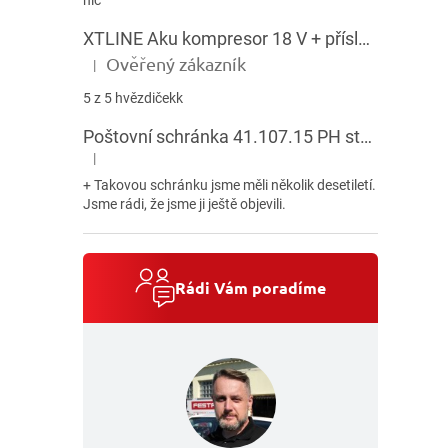
XTLINE Aku kompresor 18 V + příslušenství
Ověřený zákazník
|
Hodnocení produktu je 5 z 5 hvězdiček.
5 z 5 hvězdičekk
Poštovní schránka 41.107.15 PH stojatá HNĚDÁ
|
Hodnocení produktu je 5 z 5 hvězdiček.
+ Takovou schránku jsme měli několik desetiletí.
Jsme rádi, že jsme ji ještě objevili.
Rádi Vám poradíme