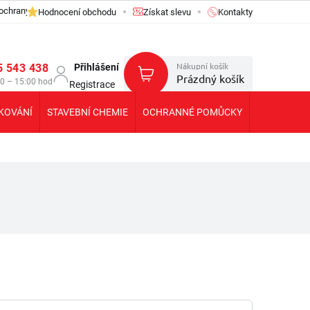
ochrany osobních údajů GDPR
Hodnocení obchodu
Získat slevu
Kontakty
Nákupní košík
5 543 438
Přihlášení
Prázdný košík
30 – 15:00 hod
Registrace
KOVÁNÍ
STAVEBNÍ CHEMIE
OCHRANNÉ POMŮCKY
KOLEČKA T