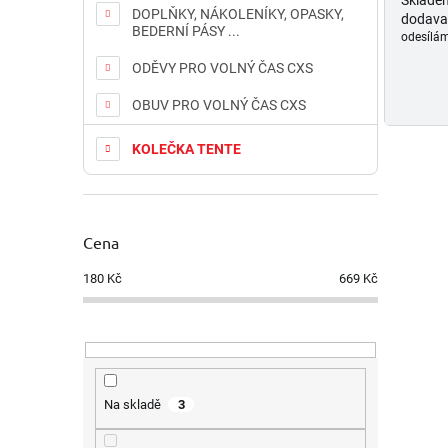
DOPLŇKY, NÁKOLENÍKY, OPASKY,
dodava
BEDERNÍ PÁSY ...
odesílám
ODĚVY PRO VOLNÝ ČAS CXS
OBUV PRO VOLNÝ ČAS CXS
KOLEČKA TENTE
Cena
180
Kč
669
Kč
Na skladě
3