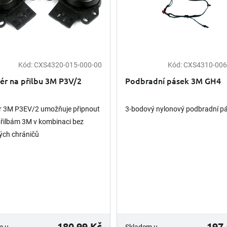
Kód:
CXS4320-015-000-00
Kód:
CXS4310-006
ér na přilbu 3M P3V/2
Podbradní pásek 3M GH4
r 3M P3EV/2 umožňuje připnout
3-bodový nylonový podbradní p
 přilbám 3M v kombinaci bez
ých chráničů
.Doporučujeme také
it:4320-009-000-00 - Ochranný
5F-11,...
180,99 Kč
197,
m u
Skladem u