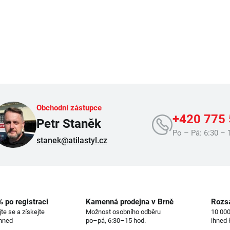
Obchodní zástupce
+420 775
Petr Staněk
Po – Pá: 6:30 – 
stanek@atilastyl.cz
% po registraci
Kamenná prodejna v Brně
Rozs
jte se a získejte
Možnost osobního odběru
10 000
ihned
po–pá, 6:30–15 hod.
ihned 