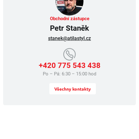
k
y
v
Obchodní zástupce
ý
Petr Staněk
p
i
stanek@atilastyl.cz
s
u
+420 775 543 438
Po – Pá: 6:30 – 15:00 hod
Všechny kontakty