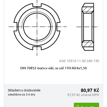
o
p
d
i
u
s
k
p
t
r
ů
o
d
u
k
t
ů
Kód:
10510.11.00.240.150
DIN 70852 matice válc.se zář.17H M24x1,50
80,97 Kč
Skladem u dodavatele
97,97 Kč včetně DPH
odesíláme za 3-4 dny