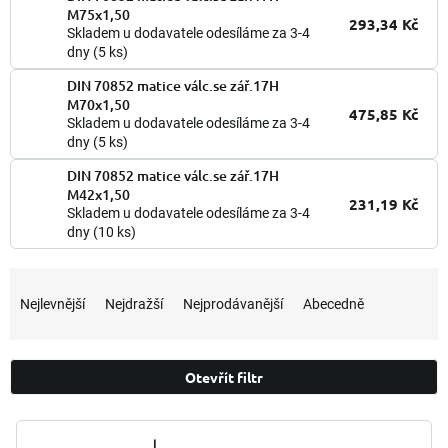
M75x1,50
293,34 Kč
Skladem u dodavatele odesíláme za 3-4
dny
(5 ks)
DIN 70852 matice válc.se zář.17H
M70x1,50
475,85 Kč
Skladem u dodavatele odesíláme za 3-4
dny
(5 ks)
DIN 70852 matice válc.se zář.17H
M42x1,50
231,19 Kč
Skladem u dodavatele odesíláme za 3-4
dny
(10 ks)
Ř
a
Nejlevnější
Nejdražší
Nejprodávanější
Abecedně
z
e
n
Otevřít filtr
í
p
V
r
ý