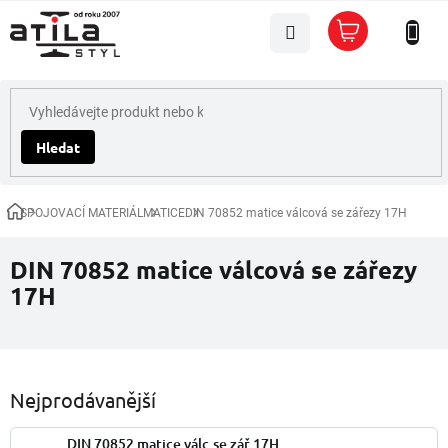
Přejít
Nákupní
na
košík
obsah
Hledat
SPOJOVACÍ MATERIÁL
MATICE
DIN 70852 matice válcová se zářezy 17H
Domů
DIN 70852 matice válcová se zářezy
17H
Nejprodávanější
DIN 70852 matice válc.se zář.17H