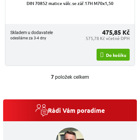
DIN 70852 matice válc.se zář.17H M70x1,50
475,85 Kč
Skladem u dodavatele
575,78 Kč včetně DPH
odesíláme za 3-4 dny
Do košíku
7
položek celkem
O
v
l
á
d
a
Rádi Vám poradíme
c
í
p
r
v