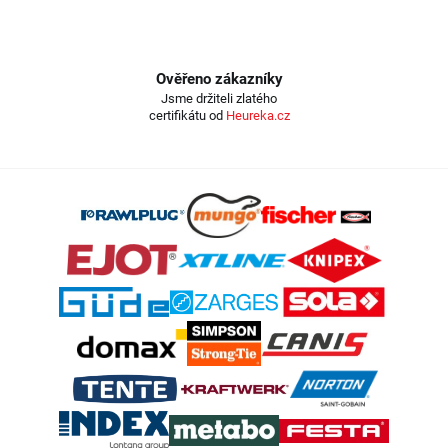
Ověřeno zákazníky
Jsme držiteli zlatého
certifikátu od
Heureka.cz
Z
á
p
a
t
í