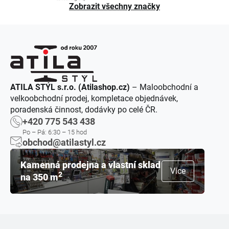
Zobrazit všechny značky
ATILA STÝL s.r.o. (Atilashop.cz)
– Maloobchodní a
velkoobchodní prodej, kompletace objednávek,
poradenská činnost, dodávky po celé ČR.
+420 775 543 438
Po – Pá: 6:30 – 15 hod
obchod@atilastyl.cz
Kamenná prodejna a vlastní sklad
Více
2
na 350 m