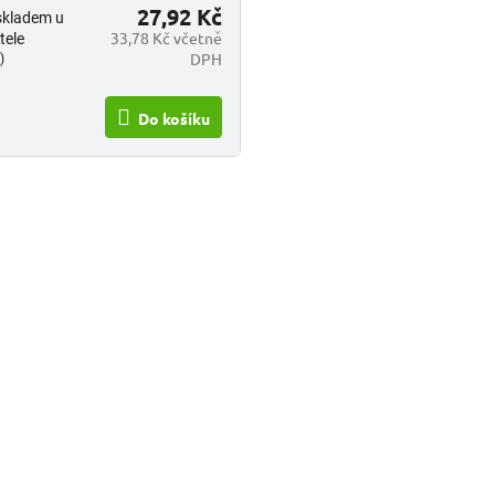
27,92 Kč
skladem u
33,78 Kč včetně
tele
DPH
)
Do košíku
O
v
l
á
d
a
c
í
p
r
v
k
y
v
ý