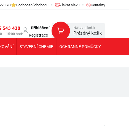
ochrany osobních údajů GDPR
Hodnocení obchodu
Získat slevu
Kontakty
Nákupní košík
5 543 438
Přihlášení
Prázdný košík
30 – 15:00 hod
Registrace
KOVÁNÍ
STAVEBNÍ CHEMIE
OCHRANNÉ POMŮCKY
KOLEČKA T