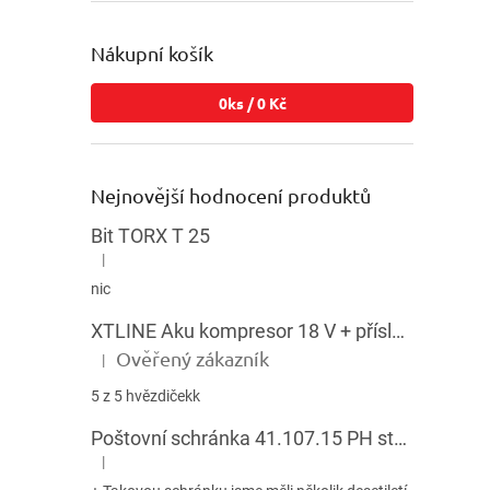
Nákupní košík
0
ks /
0 Kč
Nejnovější hodnocení produktů
Bit TORX T 25
|
Hodnocení produktu je 5 z 5 hvězdiček.
nic
XTLINE Aku kompresor 18 V + příslušenství
Ověřený zákazník
|
Hodnocení produktu je 5 z 5 hvězdiček.
5 z 5 hvězdičekk
Poštovní schránka 41.107.15 PH stojatá HNĚDÁ
|
Hodnocení produktu je 5 z 5 hvězdiček.