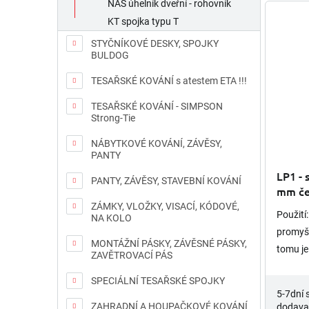
NAS úhelník dveřní - rohovník
KT spojka typu T
STYČNÍKOVÉ DESKY, SPOJKY
BULDOG
TESAŘSKÉ KOVÁNÍ s atestem ETA !!!
TESAŘSKÉ KOVÁNÍ - SIMPSON
Strong-Tie
NÁBYTKOVÉ KOVÁNÍ, ZÁVĚSY,
PANTY
LP1 - 
PANTY, ZÁVĚSY, STAVEBNÍ KOVÁNÍ
mm če
ZÁMKY, VLOŽKY, VISACÍ, KÓDOVÉ,
Použití
NA KOLO
promyšl
MONTÁŽNÍ PÁSKY, ZÁVĚSNÉ PÁSKY,
tomu je
ZAVĚTROVACÍ PÁS
řešení, 
SPECIÁLNÍ TESAŘSKÉ SPOJKY
navrhov
5-7dní 
+...
ZAHRADNÍ A HOUPAČKOVÉ KOVÁNÍ
dodava