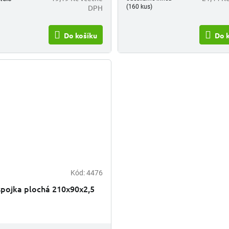
DPH
(160 kus)
Do košíku
Do 
Kód:
4476
spojka plochá 210x90x2,5