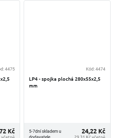
ód:
4475
Kód:
4474
5x2,5
LP4 - spojka plochá 280x55x2,5
mm
72 Kč
24,22 Kč
5-7dní skladem u
č včetně
29,31 Kč včetně
dodavatele