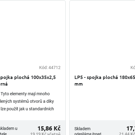
Kód:
44712
K
spojka plochá 100x35x2,5
LP5 - spojka plochá 180x6
rná
mm
: Tyto elementy mají mnoho
ených systémů otvorů a díky
 lze použít jak u standardních
tak o pro individuálně
aná spojení. Materiál: DX51D
15,86 Kč
17,
skladem u
Skladem
19,19 Kč včetně
21,44 K
tele
odesíláme ihned