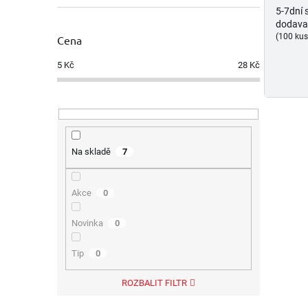
5-7dní 
dodava
(100 kus
Cena
5
Kč
28
Kč
Na skladě
7
Akce
0
Novinka
0
Tip
0
ROZBALIT FILTR