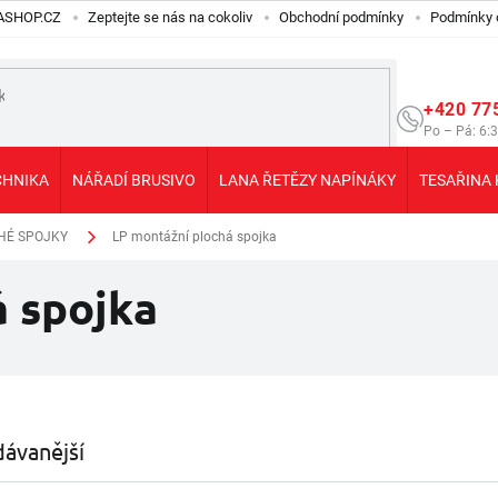
ILASHOP.CZ
Zeptejte se nás na cokoliv
Obchodní podmínky
Podmínky 
+420 77
Po – Pá: 6:
CHNIKA
NÁŘADÍ BRUSIVO
LANA ŘETĚZY NAPÍNÁKY
TESAŘINA 
CHÉ SPOJKY
LP montážní plochá spojka
á spojka
ávanější