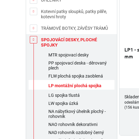
ÚHELNÍKY
d
p
u
r
Kotevní patky sloupků, patky pilíře,
kotevní hroty
k
o
t
d
TRÁMOVÉ BOTKY, ZÁVĚSY TRÁMŮ
ů
u
k
SPOJOVÁCÍ DESKY, PLOCHÉ
SPOJKY
t
LP1 - 
ů
MTR spojovací desky
mm
PP spojovací deska - děrovaný
plech
FLW plochá spojka zaoblená
LP montážní plochá spojka
LG spojka tlustá
Sklade
odesílá
LW spojka úzká
(156 kus
NA nábytkový úhelník plochý -
rohovník
NAO rohovník dekorativni
NAD rohovník ozdobný černý