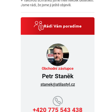
+ Takovou schránku jsme měli několik desetiletí.
Jsme rádi, že jsme ji ještě objevili.
Rádi Vám poradíme
Obchodní zástupce
Petr Staněk
stanek@atilastyl.cz
+420 775 543 438