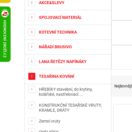
t
AKCE&SLEVY
r
a
SPOJOVACÍ MATERIÁL
n
n
KOTEVNÍ TECHNIKA
í
p
a
NÁŘADÍ BRUSIVO
n
e
LANA ŘETĚZY NAPÍNÁKY
l
TESAŘINA KOVÁNÍ
Ř
a
Nejlevnějš
HŘEBÍKY stavební, do krytiny,
z
kolářské, nastřelovací ...
e
n
V
KONSTRUKČNÍ TESAŘSKÉ VRUTY,
í
KRAMLE, DRÁTY
ý
p
p
Zemní vruty
r
i
o
s