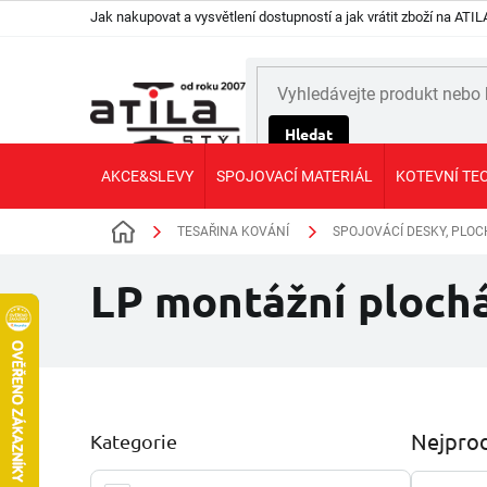
Přejít
Jak nakupovat a vysvětlení dostupností a jak vrátit zboží na AT
na
obsah
Hledat
AKCE&SLEVY
SPOJOVACÍ MATERIÁL
KOTEVNÍ TE
TESAŘINA KOVÁNÍ
SPOJOVÁCÍ DESKY, PLO
Domů
LP montážní ploch
P
Nejprod
Kategorie
Přeskočit
o
kategorie
s