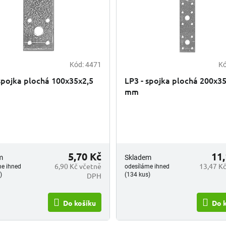
Kód:
4471
K
spojka plochá 100x35x2,5
LP3 - spojka plochá 200x3
mm
5,70 Kč
11,
m
Skladem
6,90 Kč včetně
13,47 K
me ihned
odesíláme ihned
DPH
)
(134 kus)
Do košíku
Do 