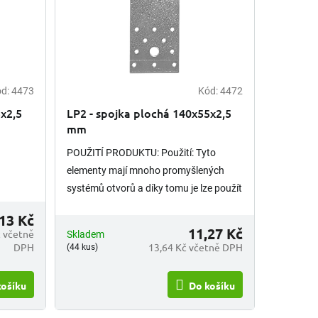
ód:
4473
Kód:
4472
Průměrné
hodnocení
5x2,5
LP2 - spojka plochá 140x55x2,5
produktu
mm
je
5,0
POUŽITÍ PRODUKTU: Použití: Tyto
z
elementy mají mnoho promyšlených
5
hvězdiček.
systémů otvorů a díky tomu je lze použít
jak u standardních řešení, tak o pro
13 Kč
individuálně navrhovaná spojení....
11,27 Kč
č včetně
Skladem
DPH
13,64 Kč včetně DPH
(44 kus)
košíku
Do košíku