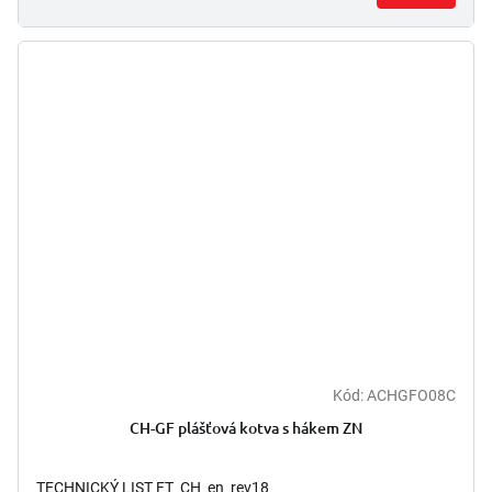
Kód:
ACHGFO08C
CH-GF plášťová kotva s hákem ZN
TECHNICKÝ LIST FT_CH_en_rev18