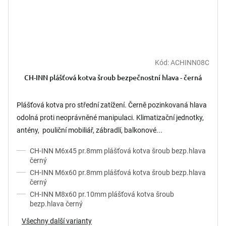
Kód:
ACHINN08C
CH-INN plášťová kotva šroub bezpečnostní hlava - černá
Plášťová kotva pro střední zatížení. Černě pozinkovaná hlava
odolná proti neoprávněné manipulaci. Klimatizační jednotky,
antény, pouliční mobiliář, zábradlí, balkonové...
CH-INN M6x45 pr.8mm plášťová kotva šroub bezp.hlava
černý
CH-INN M6x60 pr.8mm plášťová kotva šroub bezp.hlava
černý
CH-INN M8x60 pr.10mm plášťová kotva šroub
bezp.hlava černý
Všechny další varianty