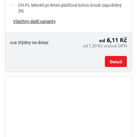
CH-PL M6x60 pr.8mm plášťová kotva šroub zápuštěný
ZN
Všechny další varianty
6,11 Kč
od
cca 2týdny na dotaz
od 7,39 Kč včetně DPH
Detail