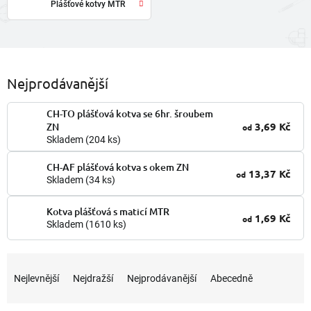
Plášťové kotvy MTR
Nejprodávanější
CH-TO plášťová kotva se 6hr. šroubem
3,69 Kč
ZN
od
Skladem
(204 ks)
CH-AF plášťová kotva s okem ZN
13,37 Kč
od
Skladem
(34 ks)
Kotva plášťová s maticí MTR
1,69 Kč
od
Skladem
(1610 ks)
Ř
a
Nejlevnější
Nejdražší
Nejprodávanější
Abecedně
z
e