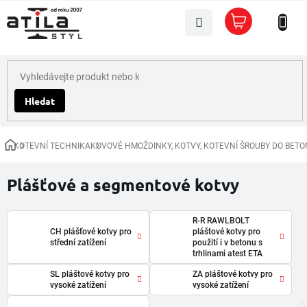
Přejít
Nákupní
na
košík
obsah
Hledat
KOTEVNÍ TECHNIKA
KOVOVÉ HMOŽDINKY, KOTVY, KOTEVNÍ ŠROUBY DO BETO
Domů
Plášťové a segmentové kotvy
R-R RAWLBOLT
CH plášťové kotvy pro
pláštové kotvy pro
střední zatížení
použití i v betonu s
trhlinami atest ETA
SL pláštové kotvy pro
ZA pláštové kotvy pro
vysoké zatížení
vysoké zatížení