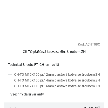
Kód:
ACHT08C
Průměrné
hodnocení
CH-TO plášťová kotva se 6hr. šroubem ZN
produktu
je
4,5
Technical Sheets: FT_CH_en_rev18
z
5
CH-TO M10X100 pr.12mm plášťová kotva se šroubem ZN
hvězdiček.
CH-TO M10X100 pr.14mm plášťová kotva se šroubem ZN
CH-TO M12X110 pr.16mm plášťová kotva se šroubem ZN
Všechny další varianty