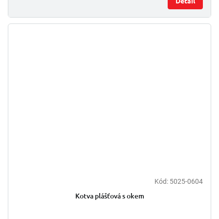
Detail
Kód:
5025-0604
Průměrné
hodnocení
Kotva plášťová s okem
produktu
je