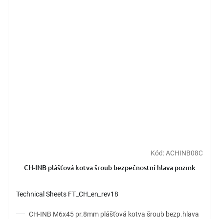
Kód:
ACHINB08C
CH-INB plášťová kotva šroub bezpečnostní hlava pozink
Technical Sheets FT_CH_en_rev18
CH-INB M6x45 pr.8mm plášťová kotva šroub bezp.hlava