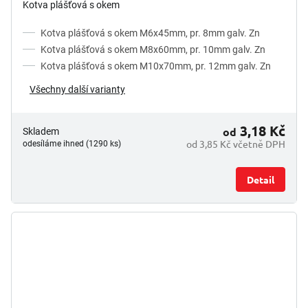
5,0
Kotva plášťová s okem
z
5
Kotva plášťová s okem M6x45mm, pr. 8mm galv. Zn
hvězdiček.
Kotva plášťová s okem M8x60mm, pr. 10mm galv. Zn
Kotva plášťová s okem M10x70mm, pr. 12mm galv. Zn
Všechny další varianty
3,18 Kč
od
Skladem
od 3,85 Kč včetně DPH
odesíláme ihned (1290 ks)
Detail