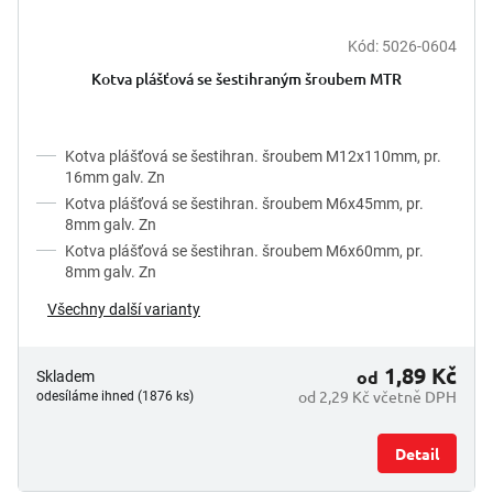
Kód:
5026-0604
Průměrné
hodnocení
Kotva plášťová se šestihraným šroubem MTR
produktu
je
5,0
z
Kotva plášťová se šestihran. šroubem M12x110mm, pr.
5
16mm galv. Zn
hvězdiček.
Kotva plášťová se šestihran. šroubem M6x45mm, pr.
8mm galv. Zn
Kotva plášťová se šestihran. šroubem M6x60mm, pr.
8mm galv. Zn
Všechny další varianty
1,89 Kč
od
Skladem
od 2,29 Kč včetně DPH
odesíláme ihned (1876 ks)
Detail