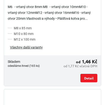
M6 - vrtaný otvor 8mm M8 - vrtaný otvor 10mmM10 -
vrtaný otvor 12mmM12 - vrtaný otvor 16mmM16 - vrtaný
otvor 20mm Vlastnosti a výhody • Plášťová kotva pro...
M8 x 85 mm
M10 x 80 mm
M12 x 100 mm
Všechny další varianty
1,46 Kč
od
Skladem
od 1,77 Kč včetně DPH
odesíláme ihned (165 ks)
Detail