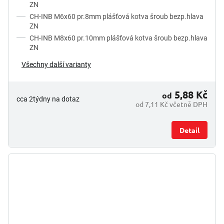
ZN
CH-INB M6x60 pr.8mm plášťová kotva šroub bezp.hlava
ZN
CH-INB M8x60 pr.10mm plášťová kotva šroub bezp.hlava
ZN
Všechny další varianty
5,88 Kč
od
cca 2týdny na dotaz
od 7,11 Kč včetně DPH
Detail