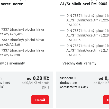
nerez -nerez
AL/St hliník-ocel RAL9005
DIN 7337 trhací nýt plochá 
AL/ST (hliník/ocel.trn) 3,2x6
RAL9005
 7337 trhací nýt plochá hlava
DIN 7337 trhací nýt plochá 
ez A2/A2 2,4x6
AL/ST (hliník/ocel.trn) 3,2x8
 7337 trhací nýt plochá hlava
RAL9005
ez A2/A2 3x6
DIN 7337 trhací nýt plochá 
 7337 trhací nýt plochá hlava
AL/ST (hliník/ocel.trn) 3,2x
ez A2/A2 3x8
RAL9005
ny další varianty
Všechny další varianty
0,28 Kč
0,
od
od
Skladem u
m
od 0,34 Kč včetně
od 0,44 K
dodavatele
me ihned
DPH
 ks)
odesíláme za 3-4 dny
Detail
D