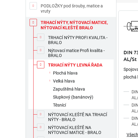
e
PODLOŽKY pod šrouby, matice a
n
V
vruty
í
ý
TRHACÍ NÝTY, NÝTOVACÍ MATICE,
p
p
NÝTOVACÍ KLEŠTĚ BRALO
r
i
o
s
TRHACÍ NÝTY PROFI KVALITA -
BRALO
d
p
u
Nýtovací matice Profi kvalita -
r
DIN 73
BRALO
k
o
AL/St 
t
d
TRHACÍ NÝTY LEVNÁ ŘADA
Spojova
ů
u
Plochá hlava
plochá 
k
Velká hlava
t
Zapuštěná hlava
ů
DIN
Slupkový (banánový)
AL/
DIN
Těsnící
AL/
NÝTOVACÍ KLEŠTĚ NA TRHACÍ
DIN
NÝTY - BRALO
AL/
NÝTOVACÍ KLEŠTĚ NA
NÝTOVACÍ MATICE - BRALO
Všech