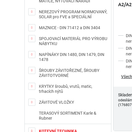
MATICE, NÝTOVACÍ NÁŘADÍ
A2/A2 
NEREZOVÝ PROGRAM NORMOVANÝ,
SOLAR pro FVE a SPECIÁLNÍ
MAZNICE - DIN 71412 a DIN 3404
DIN
SPOJOVACÍ MATERIÁL PRO VÝROBU
ner
NÁBYTKU
DIN
ner
NAPÍNÁKY DIN 1480, DIN 1479, DIN
1478
DIN
ner
ŠROUBY ZÁVITOŘEZNÉ, ŠROUBY
ZÁVITOTVORNÉ
Všech
KRYTKY šroubů, vrutů, matic,
trhacích nýtů
Sklade
odesílá
ZÁVITOVÉ VLOŽKY
(176807
TERASOVÝ SORTIMENT Karle &
Rubner
KOTEVNÍ TECHNIKA