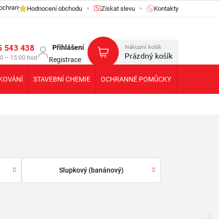
ochrany osobních údajů GDPR
Hodnocení obchodu
Získat slevu
Kontakty
Nákupní košík
5 543 438
Přihlášení
Prázdný košík
30 – 15:00 hod
Registrace
KOVÁNÍ
STAVEBNÍ CHEMIE
OCHRANNÉ POMŮCKY
KOLEČKA T
Slupkový (banánový)