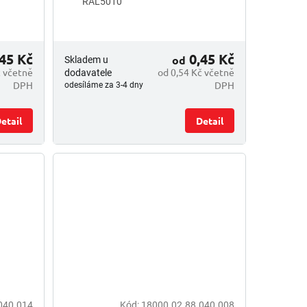
RAL5010
45 Kč
0,45 Kč
od
Skladem u
č včetně
od 0,54 Kč včetně
dodavatele
DPH
DPH
odesíláme za 3-4 dny
etail
Detail
040.014
Kód:
18000.02.88.040.008