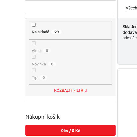
Všech
Sklade
Na skladě
29
dodava
odesílám
Akce
0
Novinka
0
Tip
0
ROZBALIT FILTR
Nákupní košík
0
ks /
0 Kč