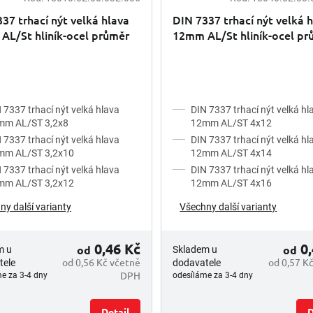
37 trhací nýt velká hlava
DIN 7337 trhací nýt velká 
AL/St hliník-ocel průměr
12mm AL/St hliník-ocel pr
m
4mm
 7337 trhací nýt velká hlava
DIN 7337 trhací nýt velká hl
mm AL/ST 3,2x8
12mm AL/ST 4x12
 7337 trhací nýt velká hlava
DIN 7337 trhací nýt velká hl
mm AL/ST 3,2x10
12mm AL/ST 4x14
 7337 trhací nýt velká hlava
DIN 7337 trhací nýt velká hl
mm AL/ST 3,2x12
12mm AL/ST 4x16
ny další varianty
Všechny další varianty
0,46 Kč
0,
od
od
m u
Skladem u
od 0,56 Kč včetně
od 0,57 K
tele
dodavatele
DPH
e za 3-4 dny
odesíláme za 3-4 dny
Detail
D