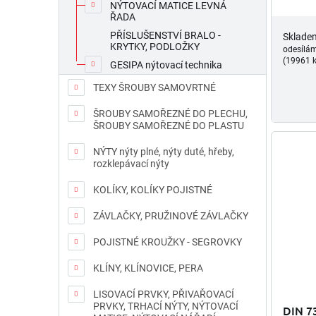
NÝTOVACÍ MATICE LEVNÁ
ŘADA
PŘÍSLUŠENSTVÍ BRALO -
Sklade
KRYTKY, PODLOŽKY
odesílá
(19961 k
GESIPA nýtovací technika
TEXY ŠROUBY SAMOVRTNÉ
ŠROUBY SAMOŘEZNÉ DO PLECHU,
ŠROUBY SAMOŘEZNÉ DO PLASTU
NÝTY nýty plné, nýty duté, hřeby,
rozklepávací nýty
KOLÍKY, KOLÍKY POJISTNÉ
ZÁVLAČKY, PRUŽINOVÉ ZÁVLAČKY
POJISTNÉ KROUŽKY - SEGROVKY
KLÍNY, KLÍNOVICE, PERA
LISOVACÍ PRVKY, PŘIVAŘOVACÍ
PRVKY, TRHACÍ NÝTY, NÝTOVACÍ
DIN 73