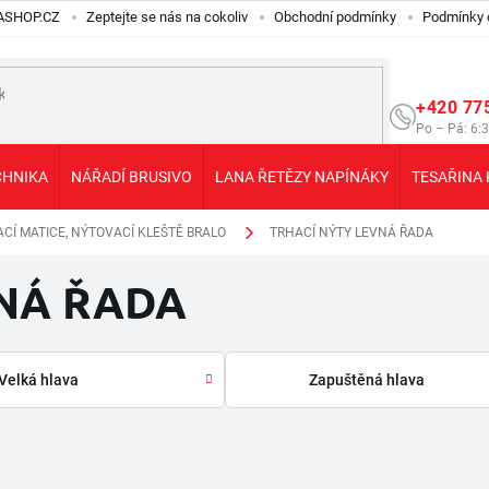
ILASHOP.CZ
Zeptejte se nás na cokoliv
Obchodní podmínky
Podmínky 
+420 77
Po – Pá: 6:
CHNIKA
NÁŘADÍ BRUSIVO
LANA ŘETĚZY NAPÍNÁKY
TESAŘINA 
ACÍ MATICE, NÝTOVACÍ KLEŠTĚ BRALO
TRHACÍ NÝTY LEVNÁ ŘADA
VNÁ ŘADA
Velká hlava
Zapuštěná hlava