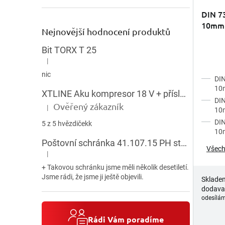
DIN 73
10mm 
Nejnovější hodnocení produktů
3,2m
Bit TORX T 25
|
Hodnocení produktu je 5 z 5 hvězdiček.
nic
DIN
10
XTLINE Aku kompresor 18 V + příslušenství
DIN
Ověřený zákazník
|
10
Hodnocení produktu je 5 z 5 hvězdiček.
DIN
5 z 5 hvězdičekk
10
Poštovní schránka 41.107.15 PH stojatá HNĚDÁ
Všech
|
Hodnocení produktu je 5 z 5 hvězdiček.
+ Takovou schránku jsme měli několik desetiletí.
Jsme rádi, že jsme ji ještě objevili.
Sklade
dodava
odesílám
Rádi Vám poradíme