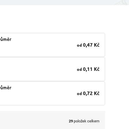
průměr
0,47 Kč
od
0,11 Kč
od
průměr
0,72 Kč
od
29
položek celkem