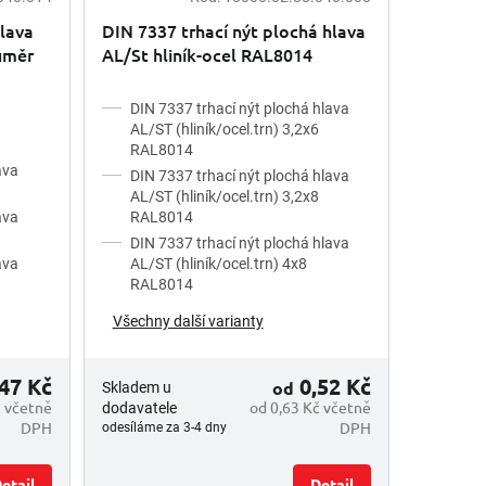
hlava
DIN 7337 trhací nýt plochá hlava
ůměr
AL/St hliník-ocel RAL8014
DIN 7337 trhací nýt plochá hlava
AL/ST (hliník/ocel.trn) 3,2x6
RAL8014
ava
DIN 7337 trhací nýt plochá hlava
AL/ST (hliník/ocel.trn) 3,2x8
ava
RAL8014
DIN 7337 trhací nýt plochá hlava
ava
AL/ST (hliník/ocel.trn) 4x8
RAL8014
Všechny další varianty
47 Kč
0,52 Kč
od
Skladem u
č včetně
od 0,63 Kč včetně
dodavatele
DPH
DPH
odesíláme za 3-4 dny
etail
Detail