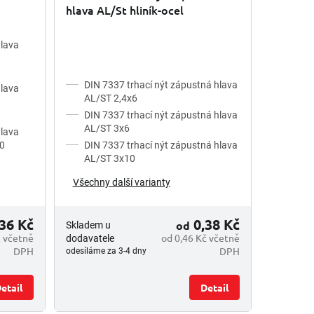
hlava AL/St hliník-ocel
hlava
DIN 7337 trhací nýt zápustná hlava
hlava
AL/ST 2,4x6
DIN 7337 trhací nýt zápustná hlava
AL/ST 3x6
hlava
10
DIN 7337 trhací nýt zápustná hlava
AL/ST 3x10
Všechny další varianty
36 Kč
0,38 Kč
od
Skladem u
č včetně
od 0,46 Kč včetně
dodavatele
DPH
DPH
odesíláme za 3-4 dny
etail
Detail