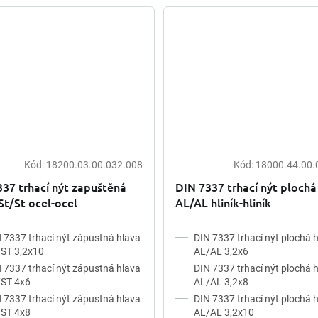
Kód:
18200.03.00.032.008
Kód:
18000.44.00.
37 trhací nýt zapuštěná
DIN 7337 trhací nýt plochá
St/St ocel-ocel
AL/AL hliník-hliník
 7337 trhací nýt zápustná hlava
DIN 7337 trhací nýt plochá 
ST 3,2x10
AL/AL 3,2x6
 7337 trhací nýt zápustná hlava
DIN 7337 trhací nýt plochá 
/ST 4x6
AL/AL 3,2x8
 7337 trhací nýt zápustná hlava
DIN 7337 trhací nýt plochá 
/ST 4x8
AL/AL 3,2x10