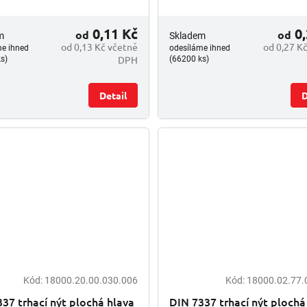
0,11 Kč
0,
od
od
m
Skladem
od 0,13 Kč včetně
od 0,27 K
me ihned
odesíláme ihned
DPH
s)
(66200 ks)
Detail
D
Kód:
18000.20.00.030.006
Kód:
18000.02.77.
37 trhací nýt plochá hlava
DIN 7337 trhací nýt plochá