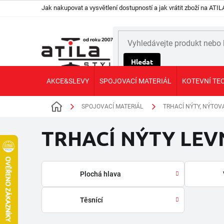
Přejít
Jak nakupovat a vysvětlení dostupností a jak vrátit zboží na AT
na
obsah
Hledat
AKCE&SLEVY
SPOJOVACÍ MATERIÁL
KOTEVNÍ TE
SPOJOVACÍ MATERIÁL
TRHACÍ NÝTY, NÝTOV
Domů
TRHACÍ NÝTY LE
Plochá hlava
Těsnící