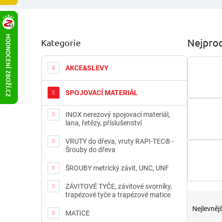
P
Nejprod
Kategorie
Přeskočit
o
kategorie
s
t
AKCE&SLEVY
r
a
SPOJOVACÍ MATERIÁL
n
n
INOX nerezový spojovací materiál,
í
lana, řetězy, příslušenství
p
a
VRUTY do dřeva, vruty RAPI-TEC® -
Šrouby do dřeva
n
e
ŠROUBY metrický závit, UNC, UNF
l
ZÁVITOVÉ TYČE, závitové svorníky,
Ř
trapézové tyče a trapézové matice
a
Nejlevnějš
MATICE
z