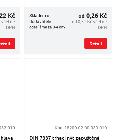
22 Kč
0,26 Kč
od
Skladem u
č včetně
od 0,31 Kč včetně
dodavatele
DPH
DPH
odesíláme za 3-4 dny
etail
Detail
032.010
Kód:
18200.02.00.030.010
 hlava
DIN 7337 trhací nýt zapuštěná