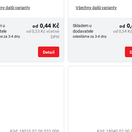
ny další varianty
Všechny další varianty
0,44 Kč
0,
od
od
m u
Skladem u
od 0,53 Kč včetně
od 0,54 K
tele
dodavatele
DPH
e za 3-4 dny
odesíláme za 3-4 dny
Detail
D
Kód:
18010.02.00.032.006
Kód:
18040.02.00.