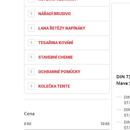
NÁŘADÍ BRUSIVO
LANA ŘETĚZY NAPÍNÁKY
TESAŘINA KOVÁNÍ
STAVEBNÍ CHEMIE
OCHRANNÉ POMŮCKY
DIN 73
hlava 
KOLEČKA TENTE
DIN
ST/
DIN
Cena
ST
DIN
0
Kč
10
Kč
ST