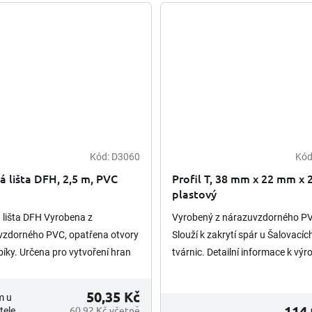
Kód:
D3060
Kód
 lišta DFH, 2,5 m, PVC
Profil T, 38 mm x 22 mm x 
plastový
lišta DFH Vyrobena z
Vyrobený z nárazuvzdorného P
vzdorného PVC, opatřena otvory
Slouží k zakrytí spár u Šalovacíc
bíky. Určena pro vytvoření hran
tvárnic. Detailní informace k výr
em 45°. Detailní informace
postupy, hodnoty atd. jsou uved
ku, postupy, hodnoty...
v technickém listu....
50,35 Kč
m u
114,
60,92 Kč včetně
tele