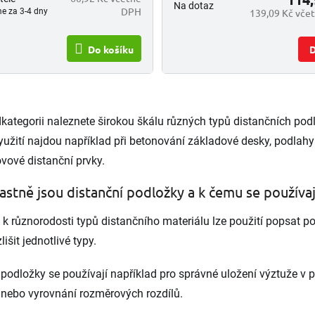
Na dotaz
DPH
e za 3-4 dny
139,09 Kč vče
Do košíku
D
O
v
dkategorii naleznete širokou škálu různých typů distančních po
l
á
yužití najdou například při betonování základové desky, podlahy
d
ovové distanční prvky.
a
c
lastně jsou distanční podložky a k čemu se používaj
í
p
r
k různorodosti typů distančního materiálu lze použití popsat po
v
lišit jednotlivé typy.
k
y
v
 podložky se používají například pro správné uložení výztuže v 
ý
nebo vyrovnání rozměrových rozdílů.
p
i