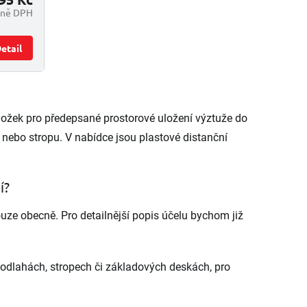
tně DPH
etail
dložek pro předepsané prostorové uložení výztuže do
 nebo stropu. V nabídce jsou plastové distanční
í?
uze obecně. Pro detailnější popis účelu bychom již
podlahách, stropech či základových deskách, pro