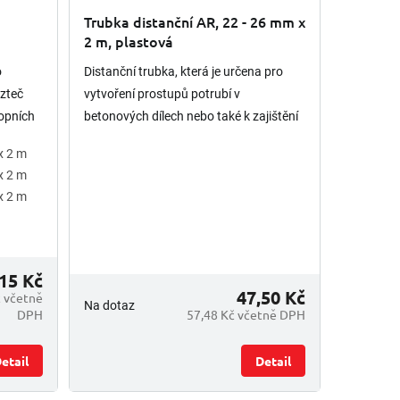
Trubka distanční AR, 22 - 26 mm x
2 m, plastová
o
Distanční trubka, která je určena pro
ozteč
vytvoření prostupů potrubí v
ropních
betonových dílech nebo také k zajištění
ysoké
tlouštky zdiva při kolmém šálování.
x 2 m
Detailní informace...
x 2 m
x 2 m
15 Kč
47,50 Kč
č včetně
Na dotaz
DPH
57,48 Kč včetně DPH
etail
Detail