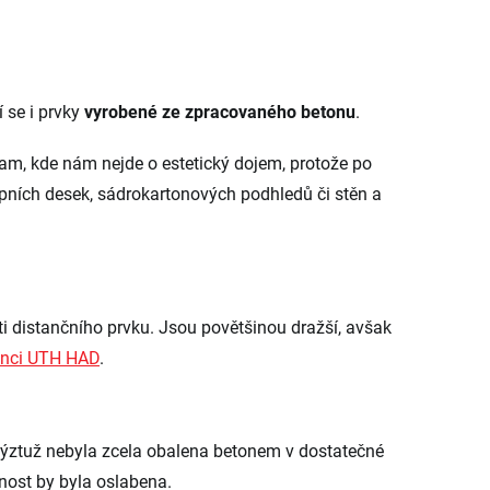
í se i prvky
vyrobené ze zpracovaného betonu
.
tam, kde nám nejde o estetický dojem, protože po
opních desek, sádrokartonových podhledů či stěn a
i distančního prvku. Jsou povětšinou dražší, avšak
anci UTH HAD
.
 výztuž nebyla zcela obalena betonem v dostatečné
nost by byla oslabena.