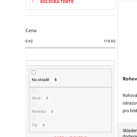
KOLEČKA TENTE
Cena
0
Kč
115
Kč
Rohová
Na skladě
5
Rohová 
Akce
0
nárazu
pro hře
Novinka
0
pod úhl
Tip
0
k výrob
Sklade
dodava