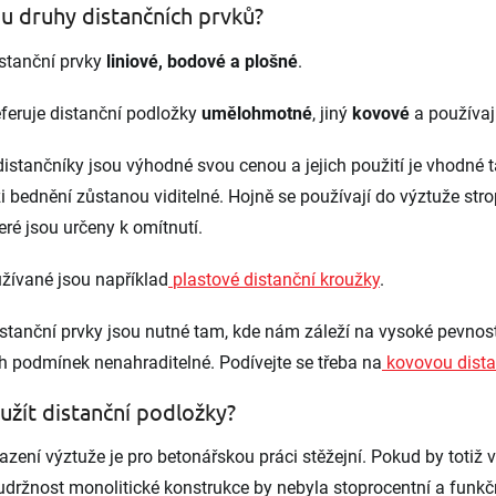
ou druhy distančních prvků?
s
u
istanční prvky
liniové, bodové a plošné
.
feruje distanční podložky
umělohmotné
, jiný
kovové
a používaj
distančníky jsou výhodné svou cenou a jejich použití je vhodné 
 bednění zůstanou viditelné. Hojně se používají do výztuže str
eré jsou určeny k omítnutí.
žívané jsou například
plastové distanční kroužky
.
stanční prvky jsou nutné tam, kde nám záleží na vysoké pevnost
ch podmínek nenahraditelné. Podívejte se třeba na
kovovou dist
užít distanční podložky?
azení výztuže je pro betonářskou práci stěžejní. Pokud by totiž
oudržnost monolitické konstrukce by nebyla stoprocentní a funkč