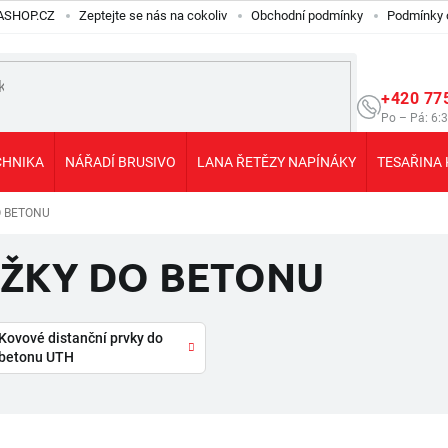
ILASHOP.CZ
Zeptejte se nás na cokoliv
Obchodní podmínky
Podmínky 
+420 77
Po – Pá: 6:
CHNIKA
NÁŘADÍ BRUSIVO
LANA ŘETĚZY NAPÍNÁKY
TESAŘINA 
O BETONU
OŽKY DO BETONU
Kovové distanční prvky do
betonu UTH