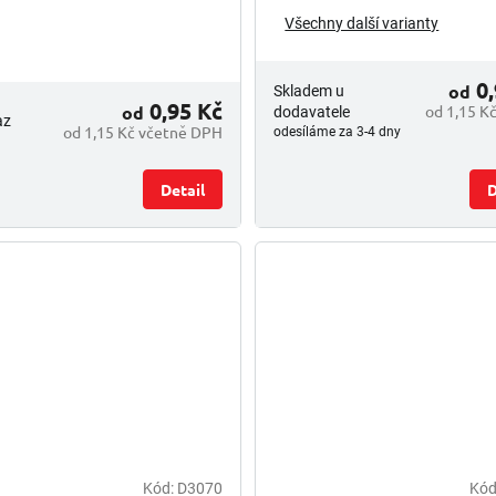
Všechny další varianty
0,
od
Skladem u
0,95 Kč
od
od 1,15 K
dodavatele
az
od 1,15 Kč včetně DPH
odesíláme za 3-4 dny
Detail
D
Kód:
D3070
Kód