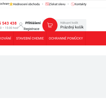
ochrany osobních údajů GDPR
Hodnocení obchodu
Získat slevu
Kontakty
Nákupní košík
5 543 438
Přihlášení
Prázdný košík
30 – 15:00 hod
Registrace
KOVÁNÍ
STAVEBNÍ CHEMIE
OCHRANNÉ POMŮCKY
KOLEČKA T