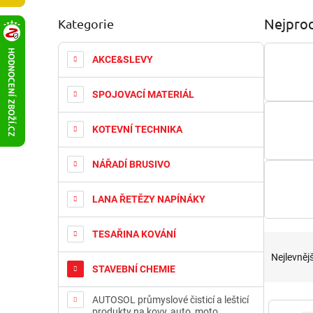
P
Nejprod
Kategorie
Přeskočit
o
kategorie
s
t
AKCE&SLEVY
r
a
SPOJOVACÍ MATERIÁL
n
n
KOTEVNÍ TECHNIKA
í
p
a
NÁŘADÍ BRUSIVO
n
e
LANA ŘETĚZY NAPÍNÁKY
l
TESAŘINA KOVÁNÍ
Ř
a
Nejlevnějš
z
STAVEBNÍ CHEMIE
e
n
V
AUTOSOL průmyslové čisticí a lešticí
produkty na kovy, auto, moto,