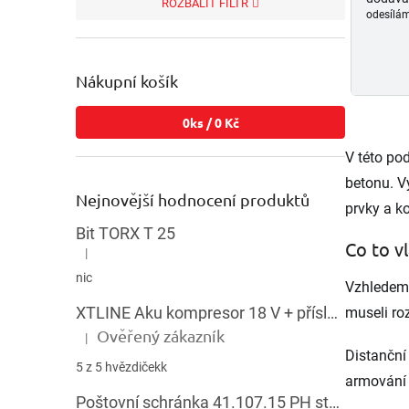
ROZBALIT FILTR
odesílám
Nákupní košík
0
ks /
0 Kč
V této po
betonu. V
Nejnovější hodnocení produktů
prvky a k
Bit TORX T 25
Co to v
|
Hodnocení produktu je 5 z 5 hvězdiček.
nic
Vzhledem 
XTLINE Aku kompresor 18 V + příslušenství
museli roz
Ověřený zákazník
|
Hodnocení produktu je 5 z 5 hvězdiček.
Distanční
5 z 5 hvězdičekk
armování 
Poštovní schránka 41.107.15 PH stojatá HNĚDÁ