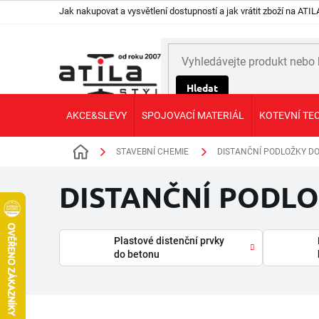
Přejít
Jak nakupovat a vysvětlení dostupností a jak vrátit zboží na AT
na
obsah
Hledat
AKCE&SLEVY
SPOJOVACÍ MATERIÁL
KOTEVNÍ TE
STAVEBNÍ CHEMIE
DISTANČNÍ PODLOŽKY D
Domů
DISTANČNÍ PODL
Plastové distenční prvky
do betonu