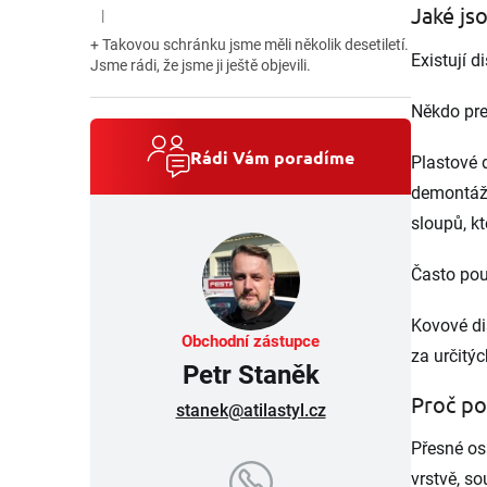
Jaké js
|
Hodnocení produktu je 5 z 5 hvězdiček.
+ Takovou schránku jsme měli několik desetiletí.
Existují d
Jsme rádi, že jsme ji ještě objevili.
Někdo pre
Rádi Vám poradíme
Plastové 
demontáži
sloupů, kt
Často pou
Kovové di
Obchodní zástupce
za určitý
Petr Staněk
Proč po
stanek@atilastyl.cz
Přesné os
vrstvě, s