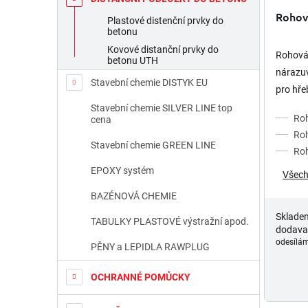
Rohová
Plastové distenční prvky do
betonu
Kovové distanční prvky do
Rohová 
betonu UTH
nárazu
Stavební chemie DISTYK EU
pro hře
pod úhl
Stavební chemie SILVER LINE top
Roh
cena
k výrob
Roh
Stavební chemie GREEN LINE
Roh
EPOXY systém
Všech
BAZÉNOVÁ CHEMIE
Sklade
TABULKY PLASTOVÉ výstražní apod.
dodava
odesílám
PĚNY a LEPIDLA RAWPLUG
OCHRANNÉ POMŮCKY