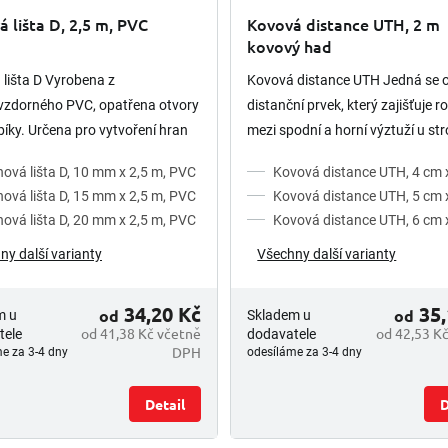
 lišta D, 2,5 m, PVC
Kovová distance UTH, 2 m
kovový had
lišta D Vyrobena z
Kovová distance UTH Jedná se 
vzdorného PVC, opatřena otvory
distanční prvek, který zajišťuje r
bíky. Určena pro vytvoření hran
mezi spodní a horní výztuží u st
em 45°. Detailní informace
nebo základových desek. Díky v
ová lišta D, 10 mm x 2,5 m, PVC
Kovová distance UTH, 4 cm 
ku, postupy, hodnoty atd....
stabilitě je odolný vůči...
ová lišta D, 15 mm x 2,5 m, PVC
Kovová distance UTH, 5 cm 
ová lišta D, 20 mm x 2,5 m, PVC
Kovová distance UTH, 6 cm 
ny další varianty
Všechny další varianty
34,20 Kč
35,
od
od
m u
Skladem u
od 41,38 Kč včetně
od 42,53 K
tele
dodavatele
DPH
e za 3-4 dny
odesíláme za 3-4 dny
Detail
D