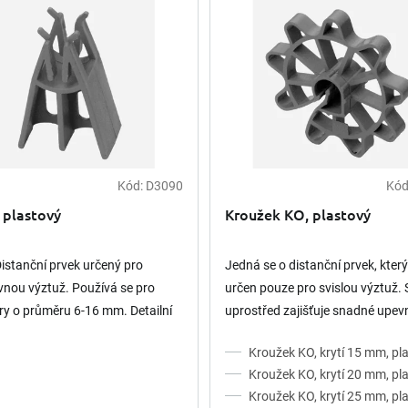
Kód:
D3090
Kód
 plastový
Kroužek KO, plastový
Distanční prvek určený pro
Jedná se o distanční prvek, který
nou výztuž. Používá se pro
určen pouze pro svislou výztuž.
y o průměru 6-16 mm. Detailní
uprostřed zajišťuje snadné upev
ce k výrobku, postupy, hodnoty
prvku. Je v barvě betonové šedi.
Kroužek KO, krytí 15 mm, pl
ou uvedeny...
pro různé průměry...
Kroužek KO, krytí 20 mm, pl
Kroužek KO, krytí 25 mm, pl