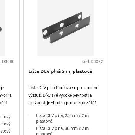
:
D3080
Kód:
D3022
Lišta DLV plná 2 m, plastová
 je
Lišta DLV plná Používá se pro spodní
 Svorka
výztuž. Díky své vysoké pevnosti a
nění
pružnosti je vhodná pro velkou zátěž.
 Použití
Vhodná na měkké podklady, fólie atd…
Lišta DLV plná, 25 mm x 2 m,
astový
Detailní informace...
plastová
astový
Lišta DLV plná, 30 mm x 2 m,
astový
plastová