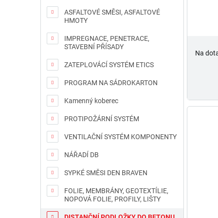
ASFALTOVÉ SMĚSI, ASFALTOVÉ
HMOTY
IMPREGNACE, PENETRACE,
STAVEBNÍ PŘÍSADY
Na dot
ZATEPLOVÁCÍ SYSTÉM ETICS
PROGRAM NA SÁDROKARTON
Kamenný koberec
PROTIPOŽÁRNÍ SYSTÉM
VENTILAČNÍ SYSTÉM KOMPONENTY
NÁŘADÍ DB
SYPKÉ SMĚSI DEN BRAVEN
FOLIE, MEMBRÁNY, GEOTEXTÍLIE,
NOPOVÁ FOLIE, PROFILY, LIŠTY
DISTANČNÍ PODLOŽKY DO BETONU