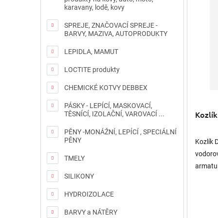
í
ý
karavany, lodě, kovy
p
p
r
i
SPREJE, ZNAČOVACÍ SPREJE -
o
s
BARVY, MAZIVA, AUTOPRODUKTY
d
p
LEPIDLA, MAMUT
u
r
k
o
LOCTITE produkty
t
d
ů
u
CHEMICKÉ KOTVY DEBBEX
k
PÁSKY - LEPÍCÍ, MASKOVACÍ,
t
Kozlík
TĚSNÍCÍ, IZOLAČNÍ, VAROVACÍ ...
ů
PĚNY -MONÁŽNÍ, LEPÍCÍ , SPECIÁLNÍ
PĚNY
Kozlík 
vodorov
TMELY
armatur
SILIKONY
informa
atd. js
HYDROIZOLACE
BARVY a NÁTĚRY