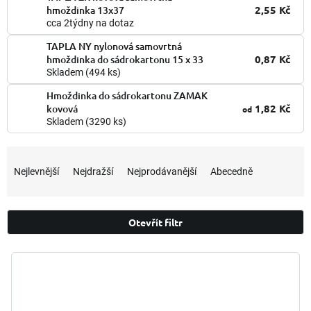
2,55 Kč
hmoždinka 13x37
cca 2týdny na dotaz
TAPLA NY nylonová samovrtná
0,87 Kč
hmoždinka do sádrokartonu 15 x 33
Skladem
(494 ks)
Hmoždinka do sádrokartonu ZAMAK
1,82 Kč
kovová
od
Skladem
(3290 ks)
Ř
a
Nejlevnější
Nejdražší
Nejprodávanější
Abecedně
z
e
n
Otevřít filtr
í
p
V
r
ý
o
p
d
i
u