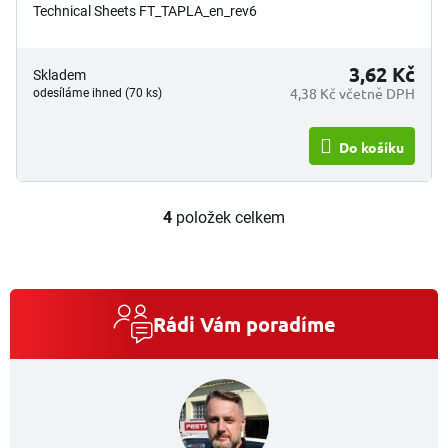
Technical Sheets FT_TAPLA_en_rev6
3,62 Kč
Skladem
4,38 Kč včetně DPH
odesíláme ihned (70 ks)
Do košíku
4
položek celkem
O
v
l
á
d
a
Rádi Vám poradíme
c
í
p
r
v
k