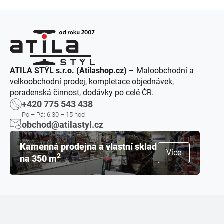
ATILA STÝL s.r.o. (Atilashop.cz)
– Maloobchodní a
velkoobchodní prodej, kompletace objednávek,
poradenská činnost, dodávky po celé ČR.
+420 775 543 438
Po – Pá: 6:30 – 15 hod
obchod@atilastyl.cz
Kamenná prodejna a vlastní sklad
Více
2
na 350 m