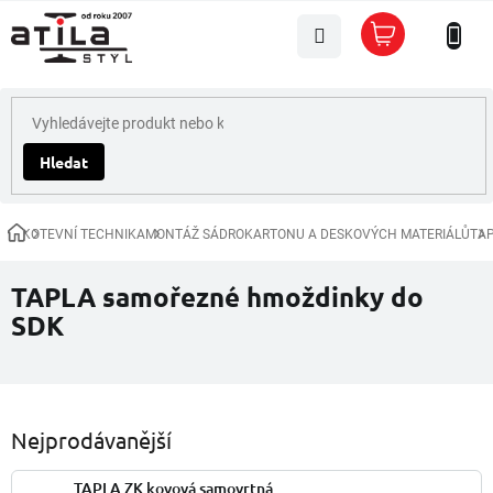
Přejít
Nákupní
na
košík
obsah
Hledat
KOTEVNÍ TECHNIKA
MONTÁŽ SÁDROKARTONU A DESKOVÝCH MATERIÁLŮ
TAP
Domů
TAPLA samořezné hmoždinky do
SDK
Nejprodávanější
TAPLA ZK kovová samovrtná