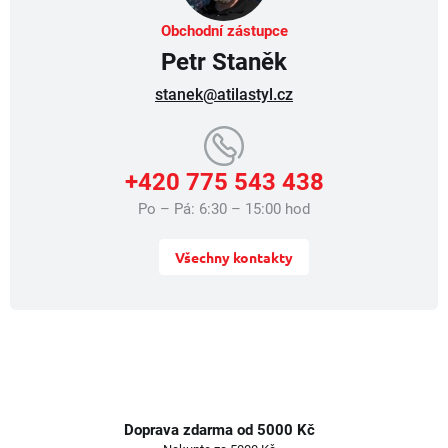
y
v
Obchodní zástupce
ý
Petr Staněk
p
i
stanek@atilastyl.cz
s
u
+420 775 543 438
Po – Pá: 6:30 – 15:00 hod
Všechny kontakty
Doprava zdarma od 5000 Kč