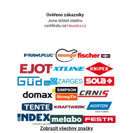
Ověřeno zákazníky
Jsme držiteli zlatého
certifikátu od
Heureka.cz
Z
á
p
a
t
í
Zobrazit všechny značky