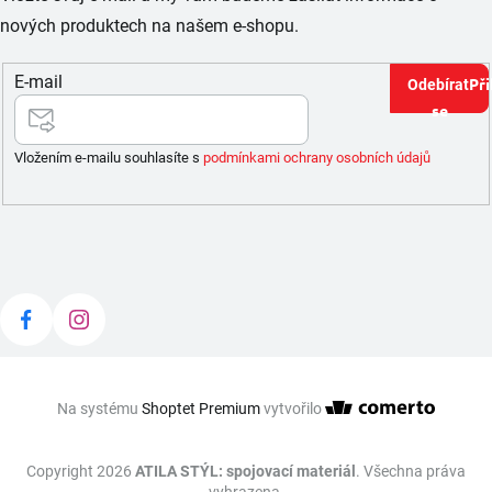
nových produktech na našem e-shopu.
E-mail
Při
se
Vložením e-mailu souhlasíte s
podmínkami ochrany osobních údajů
Na systému
Shoptet Premium
vytvořilo
Copyright 2026
ATILA STÝL: spojovací materiál
. Všechna práva
vyhrazena.