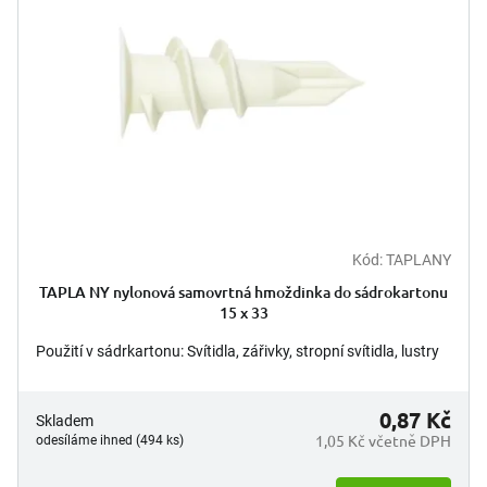
s
k
p
t
r
ů
o
d
u
k
t
ů
Kód:
TAPLANY
TAPLA NY nylonová samovrtná hmoždinka do sádrokartonu
15 x 33
Použití v sádrkartonu: Svítidla, zářivky, stropní svítidla, lustry
0,87 Kč
Skladem
1,05 Kč včetně DPH
odesíláme ihned (494 ks)