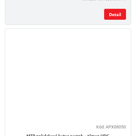
Detail
Kód:
APX08050
MTP průvlaková kotva pozink + třmen HDG