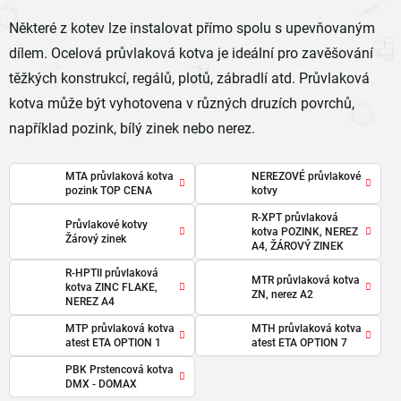
Některé z kotev lze instalovat přímo spolu s upevňovaným
dílem. Ocelová průvlaková kotva je ideální pro zavěšování
těžkých konstrukcí, regálů, plotů, zábradlí atd. Průvlaková
kotva může být vyhotovena v různých druzích povrchů,
například pozink, bílý zinek nebo nerez.
MTA průvlaková kotva
NEREZOVÉ průvlakové
pozink TOP CENA
kotvy
R-XPT průvlaková
Průvlakové kotvy
kotva POZINK, NEREZ
Žárový zinek
A4, ŽÁROVÝ ZINEK
R-HPTII průvlaková
MTR průvlaková kotva
kotva ZINC FLAKE,
ZN, nerez A2
NEREZ A4
MTP průvlaková kotva
MTH průvlaková kotva
atest ETA OPTION 1
atest ETA OPTION 7
PBK Prstencová kotva
DMX - DOMAX