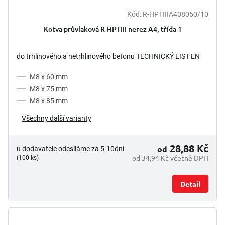
Kód:
R-HPTIIIA408060/10
Kotva průvlaková R-HPTIII nerez A4, třída 1
do trhlinového a netrhlinového betonu TECHNICKÝ LIST EN
M8 x 60 mm
M8 x 75 mm
M8 x 85 mm
Všechny další varianty
28,88 Kč
od
u dodavatele odesíláme za 5-10dní
od 34,94 Kč včetně DPH
(100 ks)
Detail