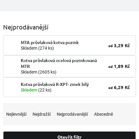
Nejprodávanější
MTA průvlaková kotva pozink
3,29 Kč
od
Skladem
(274 ks)
Kotva průvlaková ocelová pozinkovaná
1,89 Kč
MTR
od
Skladem
(2605 ks)
Kotva průvlaková R-XPT- zinek bílý
6,29 Kč
od
Skladem
(22 ks)
Ř
a
Nejlevnější
Nejdražší
Nejprodávanější
Abecedně
z
e
n
Otevřít filtr