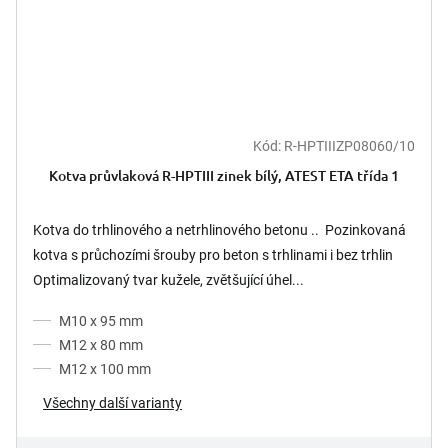
Kód:
R-HPTIIIZP08060/10
Kotva průvlaková R-HPTIII zinek bílý, ATEST ETA třída 1
Kotva do trhlinového a netrhlinového betonu .. Pozinkovaná
kotva s průchozími šrouby pro beton s trhlinami i bez trhlin
Optimalizovaný tvar kužele, zvětšující úhel...
M10 x 95 mm
M12 x 80 mm
M12 x 100 mm
Všechny další varianty