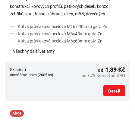
z
konstrukcí, kovových profilů, patkových desek, konzol,
5
žebříků, vrat, fasád, zábradlí, oken, mříží, dřevěných
hvězdiček.
konstrukcí,...
Kotva průvlaková ocelová M16x280mm galv. Zn
Kotva průvlaková ocelová M6x45mm galv. Zn
Kotva průvlaková ocelová M6x60mm galv. Zn
Všechny další varianty
1,89 Kč
od
Skladem
od 2,29 Kč včetně DPH
odesíláme ihned (2605 ks)
Detail
Akce