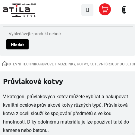
Přejít
Nákupní
na
košík
obsah
Hledat
KOTEVNÍ TECHNIKA
KOVOVÉ HMOŽDINKY, KOTVY, KOTEVNÍ ŠROUBY DO BETO
Domů
Průvlakové kotvy
V kategorii průvlakových kotev můžete vybírat a nakupovat
kvalitní ocelové průvlakové kotvy různých typů. Průvlaková
kotva z oceli slouží ke spojování předmětů s velkou
hmotností. Díky odolnému materiálu je lze používat také do
kamene nebo betonu.