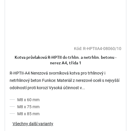
Kód:
R-HPTIIA4-08060/10
Kotva průvlaková R-HPTII do trhlin. a netrhlin. betonu -
nerez A4, třída 1
R-HPTII-A4 Nerezová svorníková kotva pro trhlinový i
netrhlinový beton Funkce: Materiál z nerezové oceli s nejvyšší
odolností proti korozi Vysoká účinnost v...
M8 x 60 mm
M8 x 75 mm
M8 x 85 mm
Všechny další varianty