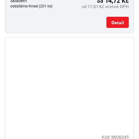
14,72 Kč
od
Skladem
od 17,81 Kč včetně DPH
odesíláme ihned (201 ks)
Detail
Kód:
MI06045