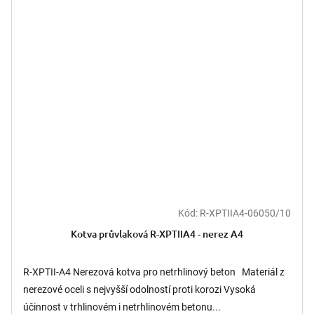
Kód:
R-XPTIIA4-06050/10
Průměrné
hodnocení
Kotva průvlaková R-XPTIIA4 - nerez A4
produktu
je
5,0
R-XPTII-A4 Nerezová kotva pro netrhlinový beton Materiál z
z
nerezové oceli s nejvyšší odolností proti korozi Vysoká
5
účinnost v trhlinovém i netrhlinovém betonu...
hvězdiček.