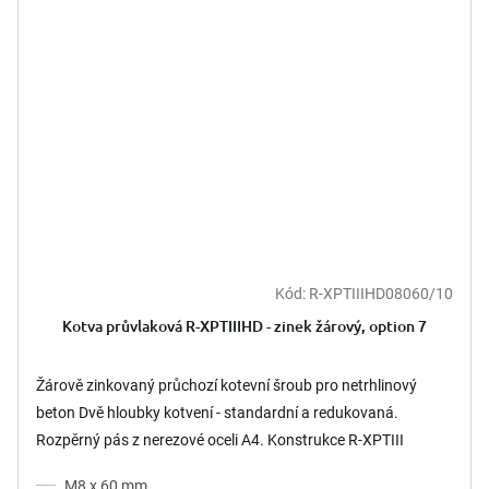
Kód:
R-XPTIIIHD08060/10
Kotva průvlaková R-XPTIIIHD - zinek žárový, option 7
Žárově zinkovaný průchozí kotevní šroub pro netrhlinový
beton Dvě hloubky kotvení - standardní a redukovaná.
Rozpěrný pás z nerezové oceli A4. Konstrukce R-XPTIII
umožňuje...
M8 x 60 mm