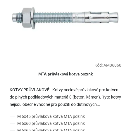
Kód:
AM06060
Průměrné
hodnocení
MTA průvlaková kotva pozink
produktu
je
5,0
KOTVY PRŮVLAKOVÉ - Kotvy ocelové průvlakové pro kotvení
z
do plných podkladových materiálů (beton, kámen). Tyto kotvy
5
nejsou obecně vhodné pro použití do dutinových...
hvězdiček.
M 6x45 průvlaková kotva MTA pozink
M 6x60 průvlaková kotva MTA pozink
M 6x65 průvlaková kotva MTA pozink