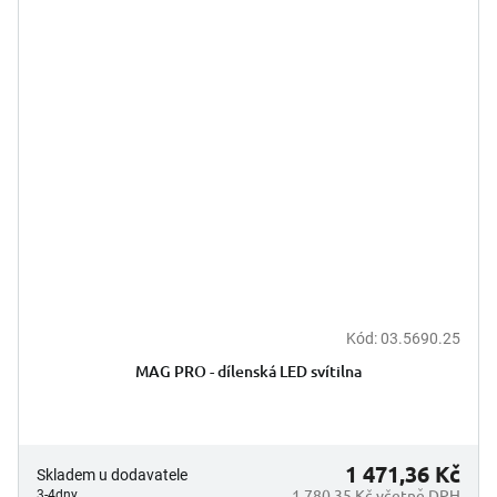
Kód:
03.5690.25
MAG PRO - dílenská LED svítilna
1 471,36 Kč
Skladem u dodavatele
1 780,35 Kč včetně DPH
3-4dny