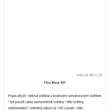
Kód:
03.5811.25
Flex Wear KIT
Popis zboží • čelová svítilna s bodovým i prostorovým světlem
• lze použít i jako samostatná svítilna • tělo svítilny
odnímatelné • světelný výkon až 150 Lumen • tělo...