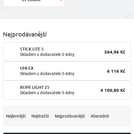
Nejprodávanější
STICK LITE S
564,96 Kč
Skladem u dodavatele 3-4dny
UNI-EX
6 116 Kč
Skladem u dodavatele 3-4dny
ROPE LIGHT 25
4 100,80 Kč
Skladem u dodavatele 3-4dny
Ř
a
Nejlevnější
Nejdražší
Nejprodávanější
Abecedně
z
e