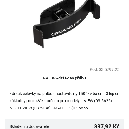
Kód:
03.5797.25
I-VIEW - držák na přilbu
• držák čelovky na přilbu • nastavitelný 150° • v balení i 3 lepicí
základny pro držák • určeno pro modely: I-VIEW (03.5626)
NIGHT VIEW (03.5438) I-MATCH 3 (03.5656
337,92 Kč
Skladem u dodavatele