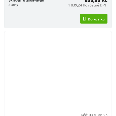
858,88 Kč
Skladem u dodavatele
1 039,24 Kč včetně DPH
3-4dny
Do košíku
Kód:
03.5136.25