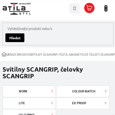
Přejít
Nákupní
na
košík
obsah
Hledat
NÁŘADÍ BRUSIVO
SVÍTILNY SCANGRIP, FESTA, MAGNETICKÉ ČELISTI SCANGRI
Domů
Svítilny SCANGRIP, čelovky
SCANGRIP
WORK
COLOUR MATCH
LITE
EX PROOF
UV CURING