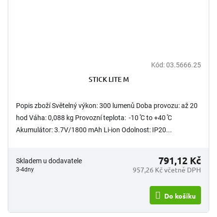
Kód:
03.5666.25
STICK LITE M
Popis zboží Světelný výkon: 300 lumenů Doba provozu: až 20
hod Váha: 0,088 kg Provozní teplota: -10 ̊C to +40 ̊C
Akumulátor: 3.7V/1800 mAh Li-ion Odolnost: IP20...
791,12 Kč
Skladem u dodavatele
957,26 Kč včetně DPH
3-4dny
Do košíku