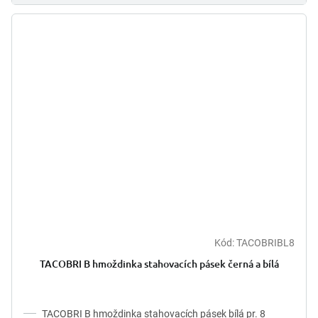
Kód:
TACOBRIBL8
Průměrné
hodnocení
TACOBRI B hmoždinka stahovacích pásek černá a bílá
produktu
je
5,0
z
TACOBRI B hmoždinka stahovacích pásek bílá pr. 8