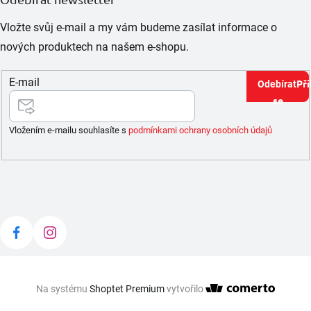
Vložte svůj e-mail a my vám budeme zasílat informace o
nových produktech na našem e-shopu.
E-mail
Při
se
Vložením e-mailu souhlasíte s
podmínkami ochrany osobních údajů
Na systému
Shoptet Premium
vytvořilo