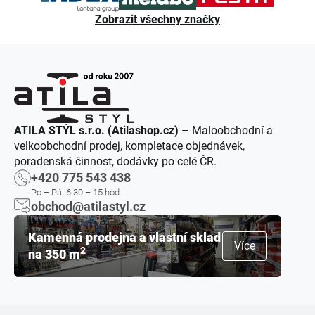
Zobrazit všechny značky
ATILA STÝL s.r.o. (Atilashop.cz)
– Maloobchodní a
velkoobchodní prodej, kompletace objednávek,
poradenská činnost, dodávky po celé ČR.
+420 775 543 438
Po – Pá: 6:30 – 15 hod
obchod@atilastyl.cz
Kamenná prodejna a vlastní sklad
Více
2
na 350 m