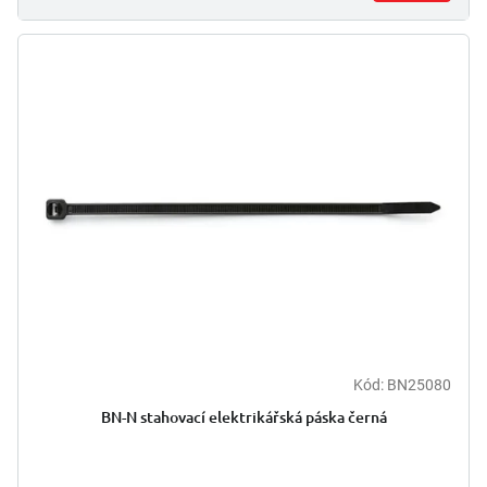
Kód:
BN25080
Průměrné
hodnocení
BN-N stahovací elektrikářská páska černá
produktu
je
5,0