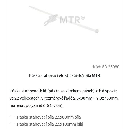
k
p
t
r
ů
o
d
u
k
t
ů
Kód:
5B-25080
Páska stahovací elektrikářská bílá MTR
Páska stahovací bílá (páska se zámkem, pásek) je k dispozici
ve 22 velikostech, v rozměrové řadě 2,5x80mm – 9,0x760mm,
materiál: polyamid 6.6 (nylon).
Páska stahovací bílá 2,5x80mm bílá
Páska stahovací bílá 2,5x100mm bílá