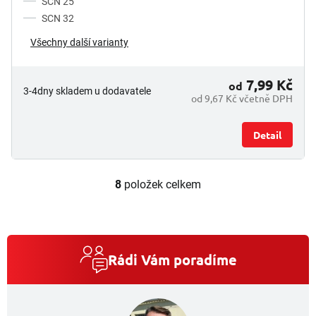
SCN 25
SCN 32
Všechny další varianty
7,99 Kč
od
3-4dny skladem u dodavatele
od 9,67 Kč včetně DPH
Detail
8
položek celkem
O
v
l
á
d
a
Rádi Vám poradíme
c
í
p
r