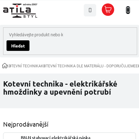
Přejít
Nákupní
na
košík
obsah
Hledat
KOTEVNÍ TECHNIKA
KOTEVNÍ TECHNIKA DLE MATERIÁLU - DOPORUČUJEME
E
Domů
Kotevní technika - elektrikářské
hmoždinky a upevnění potrubí
Nejprodávanější
BN-N stahovací elektrikářská páska