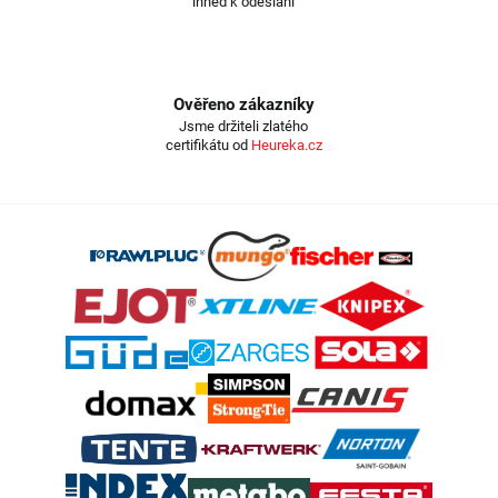
ihned k odeslání
Ověřeno zákazníky
Jsme držiteli zlatého
certifikátu od
Heureka.cz
Z
á
p
a
t
í