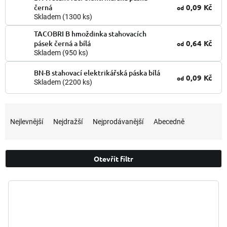
0,09 Kč
černá
od
Skladem
(1300 ks)
TACOBRI B hmoždinka stahovacích
0,64 Kč
pásek černá a bílá
od
Skladem
(950 ks)
BN-B stahovací elektrikářská páska bílá
0,09 Kč
od
Skladem
(2200 ks)
Ř
a
Nejlevnější
Nejdražší
Nejprodávanější
Abecedně
z
e
n
Otevřít filtr
í
p
V
r
ý
o
p
d
i
u
s