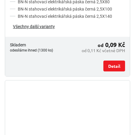
z
BN-N stahovací elektrikářská páska černá 2,5X80
5
BN-N stahovací elektrikářská páska černá 2,5X100
hvězdiček.
BN-N stahovací elektrikářská páska černá 2,5X140
Všechny další varianty
0,09 Kč
od
Skladem
od 0,11 Kč včetně DPH
odesíláme ihned (1300 ks)
Detail