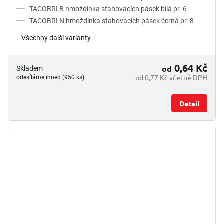
5
TACOBRI B hmoždinka stahovacích pásek bílá pr. 6
hvězdiček.
TACOBRI N hmoždinka stahovacích pásek černá pr. 8
Všechny další varianty
0,64 Kč
od
Skladem
od 0,77 Kč včetně DPH
odesíláme ihned (950 ks)
Detail