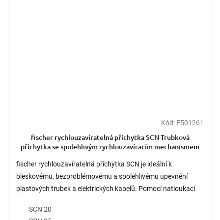
Kód:
F501261
fischer rychlouzavíratelná příchytka SCN Trubková
příchytka se spolehlivým rychlouzavíracím mechanismem
fischer rychlouzavíratelná příchytka SCN je ideální k
bleskovému, bezproblémovému a spolehlivému upevnění
plastových trubek a elektrických kabelů. Pomocí natloukací
hmoždinky...
SCN 20