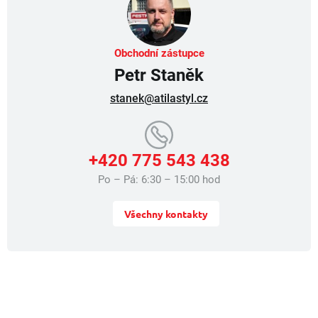
v
k
y
v
Obchodní zástupce
ý
Petr Staněk
p
i
stanek@atilastyl.cz
s
u
+420 775 543 438
Po – Pá: 6:30 – 15:00 hod
Všechny kontakty