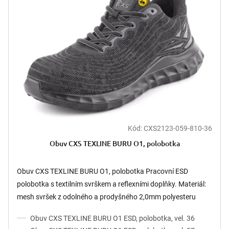
u
s
k
p
t
r
ů
o
d
u
k
t
ů
Kód:
CXS2123-059-810-36
Obuv CXS TEXLINE BURU O1, polobotka
Obuv CXS TEXLINE BURU O1, polobotka Pracovní ESD
polobotka s textilním svrškem a reflexními doplňky. Materiál:
mesh svršek z odolného a prodyšného 2,0mm polyesteru
pratelného...
Obuv CXS TEXLINE BURU O1 ESD, polobotka, vel. 36