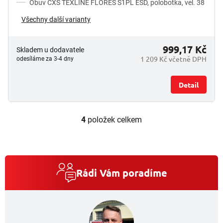
Obuv CXS TEXLINE FLORES S1PL ESD, polobotka, vel. 38
Všechny další varianty
999,17 Kč
Skladem u dodavatele
1 209 Kč včetně DPH
odesíláme za 3-4 dny
Detail
4
položek celkem
O
v
l
á
d
a
Rádi Vám poradíme
c
í
p
r
v