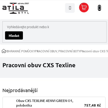
Přejít
Nákupní
na
košík
obsah
Hledat
OCHRANNÉ POMŮCKY
PRACOVNÍ OBUV, PRACOVNÍ BOTY
Pracovní obuv CXS T
Domů
Pracovní obuv CXS Texline
Nejprodávanější
Obuv CXS TEXLINE 4ENVI GREEN O1,
757,48 Kč
polobotka