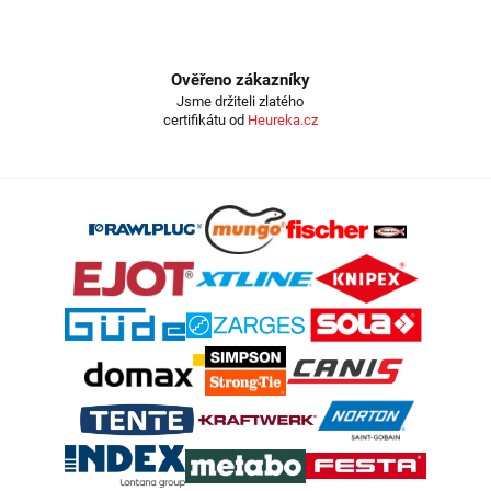
Ověřeno zákazníky
Jsme držiteli zlatého
certifikátu od
Heureka.cz
Z
á
p
a
t
í