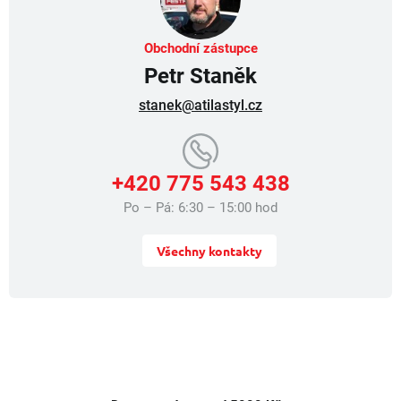
k
y
v
Obchodní zástupce
ý
Petr Staněk
p
i
stanek@atilastyl.cz
s
u
+420 775 543 438
Po – Pá: 6:30 – 15:00 hod
Všechny kontakty