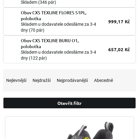
Skladem
(346 pár)
Obuv CXS TEXLINE FLORES S1PL,
polobotka
999,17 Kč
Skladem u dodavatele odesíláme za 3-4
dny
(70 pár)
Obuv CXS TEXLINE BURU O1,
polobotka
657,02 Kč
Skladem u dodavatele odesíláme za 3-4
dny
(122 pár)
Ř
a
Nejlevnější
Nejdražší
Nejprodávanější
Abecedně
z
e
n
Otevřít filtr
í
p
V
r
ý
o
p
d
i