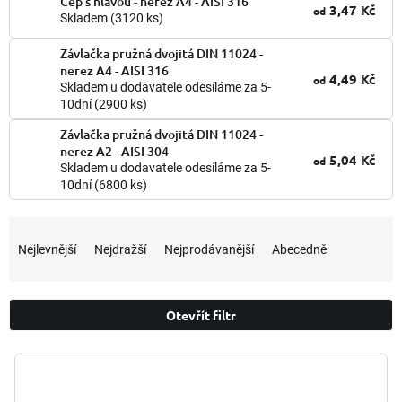
Čep s hlavou - nerez A4 - AISI 316
3,47 Kč
od
Skladem
(3120 ks)
Závlačka pružná dvojitá DIN 11024 -
nerez A4 - AISI 316
4,49 Kč
od
Skladem u dodavatele odesíláme za 5-
10dní
(2900 ks)
Závlačka pružná dvojitá DIN 11024 -
nerez A2 - AISI 304
5,04 Kč
od
Skladem u dodavatele odesíláme za 5-
10dní
(6800 ks)
Ř
a
Nejlevnější
Nejdražší
Nejprodávanější
Abecedně
z
e
n
Otevřít filtr
í
p
V
r
ý
o
p