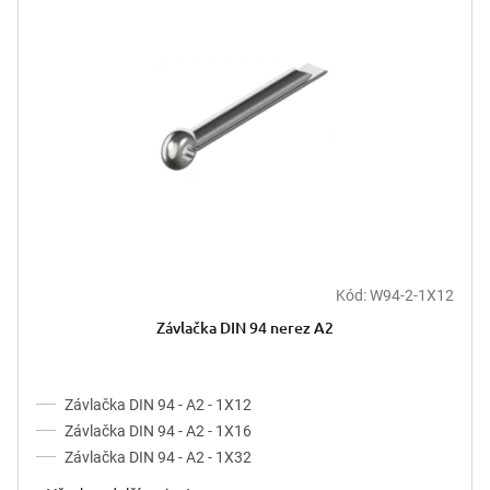
d
i
u
s
k
p
t
r
ů
o
d
u
k
t
ů
Kód:
W94-2-1X12
Závlačka DIN 94 nerez A2
Závlačka DIN 94 - A2 - 1X12
Závlačka DIN 94 - A2 - 1X16
Závlačka DIN 94 - A2 - 1X32