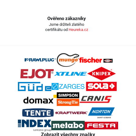
Ověřeno zákazníky
Jsme držiteli zlatého
certifikátu od
Heureka.cz
Z
á
p
a
t
í
Zobrazit všechny značky