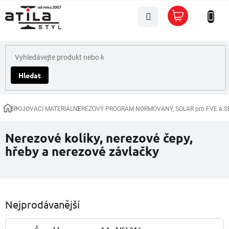
Přejít
Nákupní
na
košík
obsah
Hledat
SPOJOVACÍ MATERIÁL
NEREZOVÝ PROGRAM NORMOVANÝ, SOLAR pro FVE a S
Domů
Nerezové kolíky, nerezové čepy,
hřeby a nerezové závlačky
Nejprodávanější