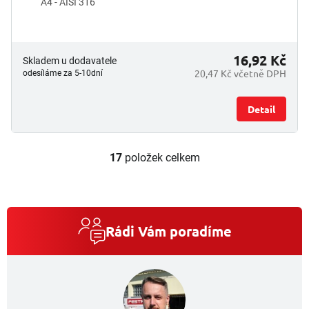
A4 - AISI 316
16,92 Kč
Skladem u dodavatele
20,47 Kč včetně DPH
odesíláme za 5-10dní
Detail
17
položek celkem
O
v
l
á
d
a
Rádi Vám poradíme
c
í
p
r
v
k