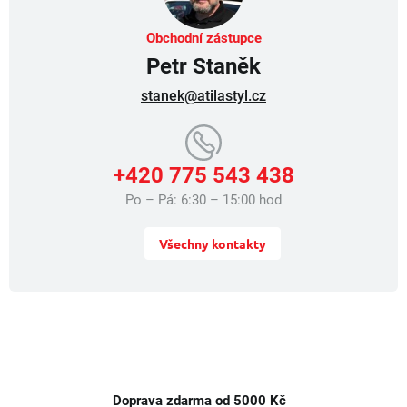
y
v
Obchodní zástupce
ý
Petr Staněk
p
i
stanek@atilastyl.cz
s
u
+420 775 543 438
Po – Pá: 6:30 – 15:00 hod
Všechny kontakty
Doprava zdarma od 5000 Kč