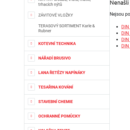
Nenašli 
trhacích nýtů
Nejsou poj
ZÁVITOVÉ VLOŽKY
TERASOVÝ SORTIMENT Karle &
DIN 
Rubner
DIN
DIN 
KOTEVNÍ TECHNIKA
DIN 
NÁŘADÍ BRUSIVO
LANA ŘETĚZY NAPÍNÁKY
TESAŘINA KOVÁNÍ
STAVEBNÍ CHEMIE
OCHRANNÉ POMŮCKY