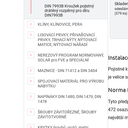
Sklade
DIN 7993B Kroužek pojistný
odesílá
drátěný rozpěrný pro díru
(379 ks)
DIN7993B
KLÍNY, KLÍNOVICE, PERA
LISOVACÍ PRVKY, PŘIVAŘOVACÍ
PRVKY, TRHACÍ NÝTY, NÝTOVACÍ
MATICE, NÝTOVACÍ NÁŘADÍ
NEREZOVÝ PROGRAM NORMOVANÝ,
Instala
SOLAR pro FVE a SPECIÁLNÍ
Pojistné 
MAZNICE - DIN 71412 a DIN 3404
je velice
SPOJOVACÍ MATERIÁL PRO VÝROBU
NÁBYTKU
Norma 
NAPÍNÁKY DIN 1480, DIN 1479, DIN
Tyto předp
1478
472 osazu
ŠROUBY ZÁVITOŘEZNÉ, ŠROUBY
ZÁVITOTVORNÉ
největší m
KRYTKY šroubů, vrutů, matic,