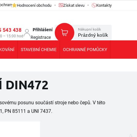
ochrany osobních údajů GDPR
Hodnocení obchodu
Získat slevu
Kontakty
Nákupní košík
5 543 438
Přihlášení
Prázdný košík
30 – 15:00 hod
Registrace
KOVÁNÍ
STAVEBNÍ CHEMIE
OCHRANNÉ POMŮCKY
KOLEČKA T
Í DIN472
 osovému posunu součástí stroje nebo čepů. V této
31, PN 85111 a UNI 7437.