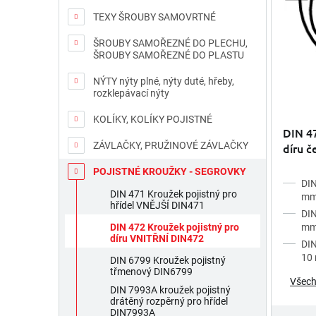
k
o
t
d
TEXY ŠROUBY SAMOVRTNÉ
ů
u
ŠROUBY SAMOŘEZNÉ DO PLECHU,
k
ŠROUBY SAMOŘEZNÉ DO PLASTU
t
ů
NÝTY nýty plné, nýty duté, hřeby,
rozklepávací nýty
KOLÍKY, KOLÍKY POJISTNÉ
DIN 47
ZÁVLAČKY, PRUŽINOVÉ ZÁVLAČKY
díru č
POJISTNÉ KROUŽKY - SEGROVKY
DIN
DIN 471 Kroužek pojistný pro
m
hřídel VNĚJŠÍ DIN471
DIN
m
DIN 472 Kroužek pojistný pro
díru VNITŘNÍ DIN472
DIN
10
DIN 6799 Kroužek pojistný
třmenový DIN6799
Všech
DIN 7993A kroužek pojistný
drátěný rozpěrný pro hřídel
DIN7993A