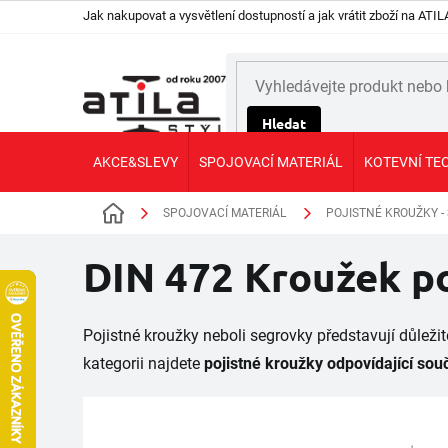
Přejít
Jak nakupovat a vysvětlení dostupností a jak vrátit zboží na AT
na
obsah
Hledat
AKCE&SLEVY
SPOJOVACÍ MATERIÁL
KOTEVNÍ TE
SPOJOVACÍ MATERIÁL
POJISTNÉ KROUŽKY -
Domů
DIN 472 Kroužek po
Pojistné kroužky neboli segrovky představují důleži
kategorii najdete
pojistné kroužky odpovídající so