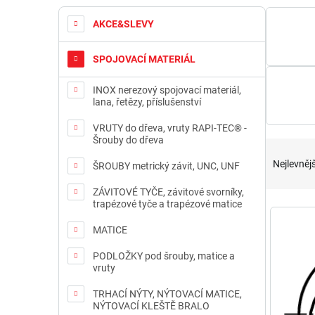
s
t
AKCE&SLEVY
r
a
SPOJOVACÍ MATERIÁL
n
n
INOX nerezový spojovací materiál,
í
lana, řetězy, příslušenství
p
a
VRUTY do dřeva, vruty RAPI-TEC® -
Šrouby do dřeva
n
Ř
e
a
Nejlevnějš
ŠROUBY metrický závit, UNC, UNF
l
z
e
ZÁVITOVÉ TYČE, závitové svorníky,
trapézové tyče a trapézové matice
n
V
í
ý
MATICE
p
p
r
i
PODLOŽKY pod šrouby, matice a
o
vruty
s
d
p
TRHACÍ NÝTY, NÝTOVACÍ MATICE,
u
r
NÝTOVACÍ KLEŠTĚ BRALO