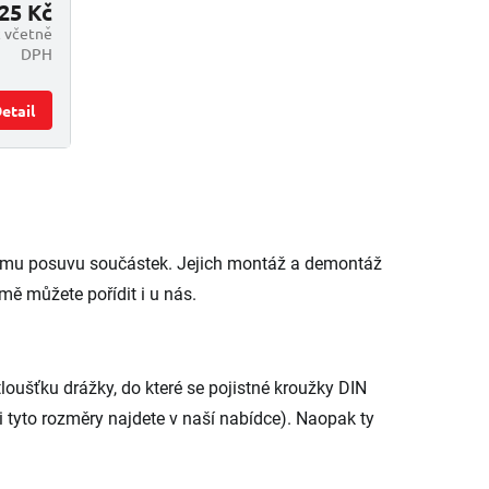
25 Kč
č včetně
DPH
etail
vému posuvu součástek. Jejich montáž a demontáž
jmě můžete pořídit i u nás.
tloušťku drážky, do které se pojistné kroužky DIN
 tyto rozměry najdete v naší nabídce). Naopak ty