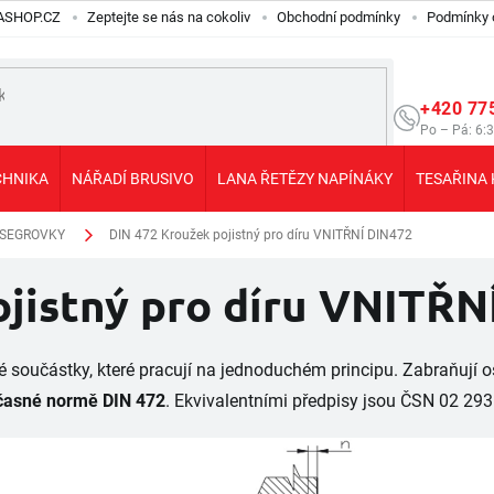
ILASHOP.CZ
Zeptejte se nás na cokoliv
Obchodní podmínky
Podmínky 
+420 77
Po – Pá: 6:
CHNIKA
NÁŘADÍ BRUSIVO
LANA ŘETĚZY NAPÍNÁKY
TESAŘINA 
 SEGROVKY
DIN 472 Kroužek pojistný pro díru VNITŘNÍ DIN472
jistný pro díru VNITŘN
té součástky, které pracují na jednoduchém principu. Zabraňují
učasné normě DIN 472
. Ekvivalentními předpisy jsou ČSN 02 29