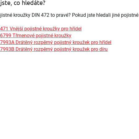
jste, co hledáte?
p
i
s
istné kroužky DIN 472 to pravé? Pokud jste hledali jiné pojistné 
u
471 Vnější pojistné kroužky pro hřídel
 6799 Třmenové pojistné kroužky
7993A Drátěný rozpěrný pojistný kroužek pro hřídel
7993B Drátěný rozpěrný pojistný kroužek pro díru