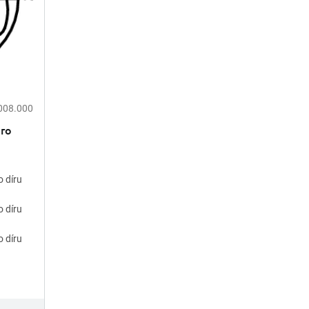
008.000
pro
o díru
o díru
o díru