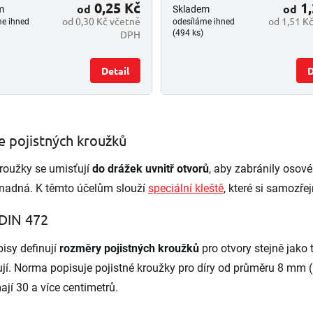
0,25 Kč
1,
od
od
m
Skladem
od 0,30 Kč včetně
od 1,51 K
me ihned
odesíláme ihned
DPH
(494 ks)
Detail
D
O
v
ce pojistných kroužků
l
á
kroužky se umisťují
do drážek uvnitř otvorů
, aby zabránily oso
d
a
 snadná. K těmto účelům slouží
speciální kleště
, které si samozře
c
í
DIN 472
p
r
isy definují
rozměry pojistných kroužků
pro otvory stejně jako 
v
k
jí. Norma popisuje pojistné kroužky pro díry od průměru 8 mm (i
y
ají 30 a více centimetrů.
v
ý