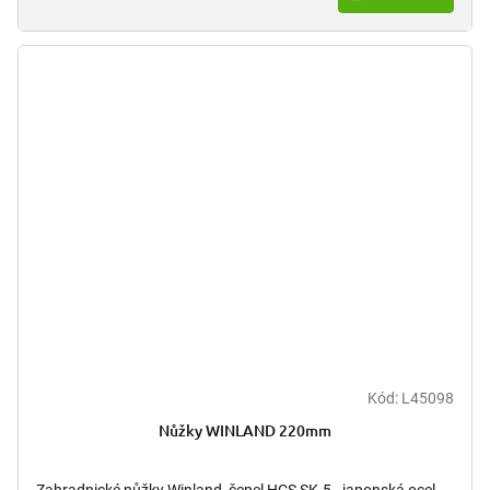
Kód:
L45098
Nůžky WINLAND 220mm
Zahradnické nůžky Winland, čepel HCS SK-5 - japonská ocel,