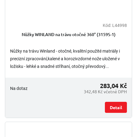
Kód:
L44998
Nůžky WINLAND na trávu otočné 360° (3159S-1)
Nůžky na trávu Winland - otočné, kvalitní použité matriály i
precizní zpracování,kalené a korozivzdorné nože uložené v
ložisku - lehké a snadné stříhaní, otočný převodový...
283,04 Kč
Na dotaz
342,48 Kč včetně DPH
Detail