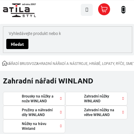
Přejít
Nákupní
na
košík
obsah
Hledat
NÁŘADÍ BRUSIVO
ZAHRADNÍ NÁŘADÍ A NÁSTROJE, HRÁBĚ, LOPATY, RÝČE, SM
Domů
Zahradní nářadí WINLAND
Brousky na nůžky a
Zahradní nůžky
nože WINLAND
WINLAND
Pružiny a náhradní
Zahradní nůžky na
díly WINLAND
větve WINLAND
Nůžky na trávu
Winland