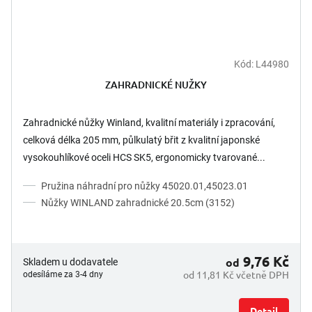
Kód:
L44980
ZAHRADNICKÉ NUŽKY
Zahradnické nůžky Winland, kvalitní materiály i zpracování,
celková délka 205 mm, půlkulatý břit z kvalitní japonské
vysokouhlíkové oceli HCS SK5, ergonomicky tvarované...
Pružina náhradní pro nůžky 45020.01,45023.01
Nůžky WINLAND zahradnické 20.5cm (3152)
9,76 Kč
od
Skladem u dodavatele
od 11,81 Kč včetně DPH
odesíláme za 3-4 dny
Detail