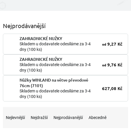
Nejprodávanější
ZAHRADNICKÉ NUŽKY
9,27 Kč
Skladem u dodavatele odesíláme za 3-4
od
dny
(100 ks)
ZAHRADNICKÉ NUŽKY
9,76 Kč
Skladem u dodavatele odesíláme za 3-4
od
dny
(100 ks)
Nůžky WINLAND na větve převodové
76cm (7101)
627,08 Kč
Skladem u dodavatele odesíláme za 3-4
dny
(100 ks)
Ř
a
Nejlevnější
Nejdražší
Nejprodávanější
Abecedně
z
e