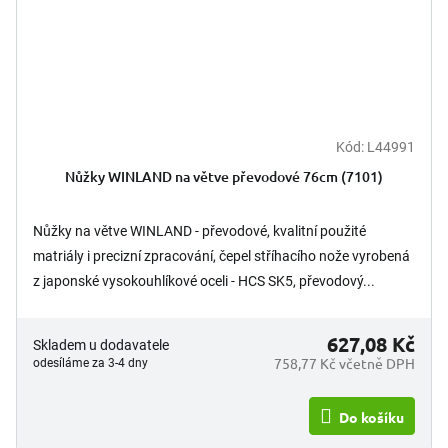
Kód:
L44991
Nůžky WINLAND na větve převodové 76cm (7101)
Nůžky na větve WINLAND - převodové, kvalitní použité
matriály i precizní zpracování, čepel stříhacího nože vyrobená
z japonské vysokouhlíkové oceli - HCS SK5, převodový...
627,08 Kč
Skladem u dodavatele
758,77 Kč včetně DPH
odesíláme za 3-4 dny
Do košíku