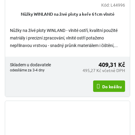
Kód:
L44996
Nůžky WINLAND na živé ploty a keře 61cm vlnité
Nůžky na žívé ploty WINLAND - vlnité ostří, kvalitní použité
matriály i precizní zpracování, vlnité ostří potaženo
nepřilnavou vrstvou - snadný průnik materiálem i čištění,...
409,31 Kč
Skladem u dodavatele
495,27 Kč včetně DPH
odesíláme za 3-4 dny
Do košíku