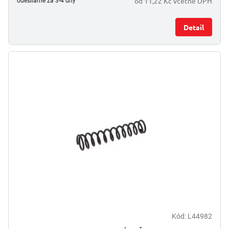
od 11,22 Kč včetně DPH
odesíláme za 3-4 dny
Detail
Kód:
L44982