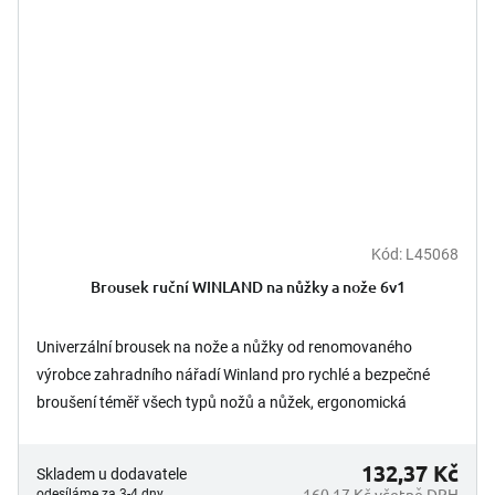
Kód:
L45068
Brousek ruční WINLAND na nůžky a nože 6v1
Univerzální brousek na nože a nůžky od renomovaného
výrobce zahradního nářadí Winland pro rychlé a bezpečné
broušení téměř všech typů nožů a nůžek, ergonomická
uzavřená plastová...
132,37 Kč
Skladem u dodavatele
160,17 Kč včetně DPH
odesíláme za 3-4 dny