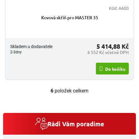
Kód:
A600
Kovová skříň pro MASTER 35
5 414,88 Kč
Skladem u dodavatele
6 552 Kč včetně DPH
2-3dny
Do košíku
6
položek celkem
O
v
l
á
d
a
Rádi Vám poradíme
c
í