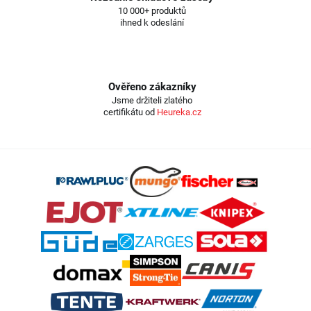
10 000+ produktů
ihned k odeslání
Ověřeno zákazníky
Jsme držiteli zlatého
certifikátu od
Heureka.cz
Z
á
p
a
t
í