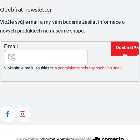
Odebírat newsletter
Vložte svůj e-mail a my vám budeme zasílat informace o
nových produktech na našem e-shopu.
E-mail
Při
se
Vložením e-mailu souhlasíte s
podmínkami ochrany osobních údajů
Na systému
Shoptet Premium
vytvořilo