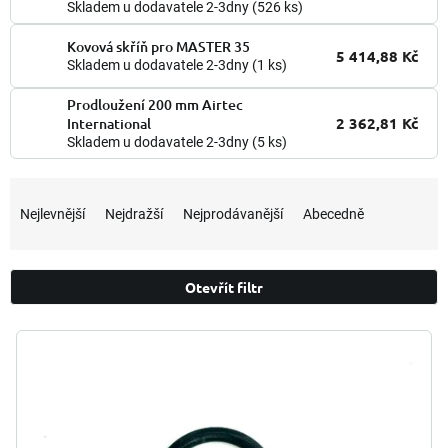
Skladem u dodavatele 2-3dny
(526 ks)
Kovová skříň pro MASTER 35
5 414,88 Kč
Skladem u dodavatele 2-3dny
(1 ks)
Prodloužení 200 mm Airtec
2 362,81 Kč
International
Skladem u dodavatele 2-3dny
(5 ks)
Ř
a
Nejlevnější
Nejdražší
Nejprodávanější
Abecedně
z
e
n
Otevřít filtr
í
p
V
r
ý
o
p
d
i
u
s
k
p