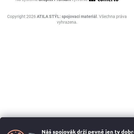
Copyright 2026
ATILA STÝL: spojovací materiál
. Všechna práva
vyhrazena.
Náš spojovák drží pevně jen ty dob