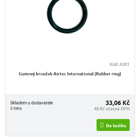
t
r
ů
o
d
u
k
t
ů
Kód:
A301
Gumový kroužek Airtec International (Rubber ring)
33,06 Kč
Skladem u dodavatele
40 Kč včetně DPH
2-3dny
Do košíku