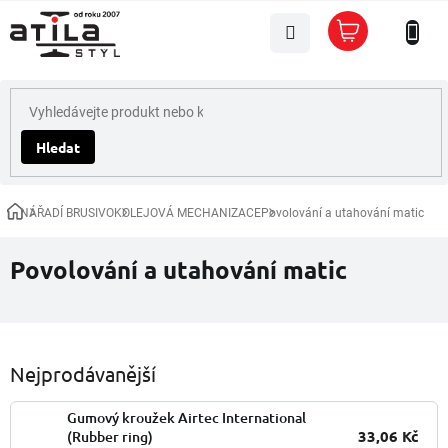
Přejít
Nákupní
na
košík
obsah
Hledat
NÁŘADÍ BRUSIVO
KOLEJOVÁ MECHANIZACE
Povolování a utahování matic
Domů
Povolování a utahování matic
Nejprodávanější
Gumový kroužek Airtec International
33,06 Kč
(Rubber ring)