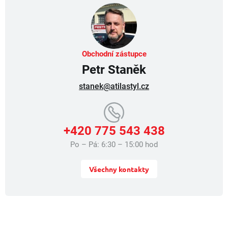
p
r
v
k
y
v
Obchodní zástupce
ý
Petr Staněk
p
i
stanek@atilastyl.cz
s
u
+420 775 543 438
Po – Pá: 6:30 – 15:00 hod
Všechny kontakty