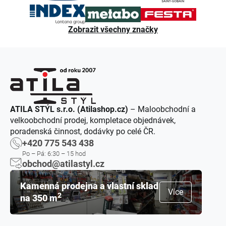
Zobrazit všechny značky
ATILA STÝL s.r.o. (Atilashop.cz)
– Maloobchodní a
velkoobchodní prodej, kompletace objednávek,
poradenská činnost, dodávky po celé ČR.
+420 775 543 438
Po – Pá: 6:30 – 15 hod
obchod@atilastyl.cz
Kamenná prodejna a vlastní sklad
Více
2
na 350 m