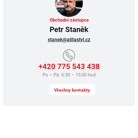
v
k
y
v
Obchodní zástupce
ý
Petr Staněk
p
i
stanek@atilastyl.cz
s
u
+420 775 543 438
Po – Pá: 6:30 – 15:00 hod
Všechny kontakty