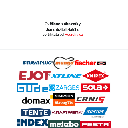
Ověřeno zákazníky
Jsme držiteli zlatého
certifikátu od
Heureka.cz
Z
á
p
a
t
í