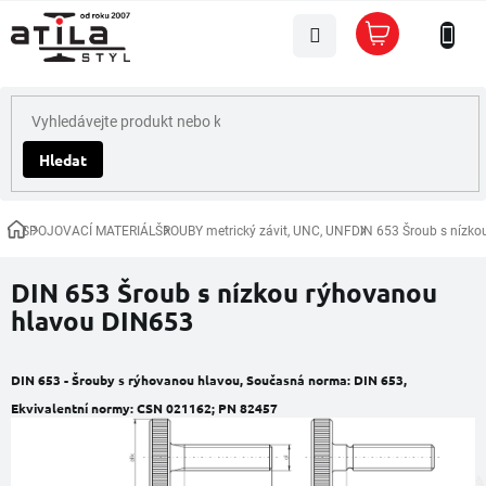
Přejít
Nákupní
na
košík
obsah
Hledat
SPOJOVACÍ MATERIÁL
ŠROUBY metrický závit, UNC, UNF
DIN 653 Šroub s nízk
Domů
DIN 653 Šroub s nízkou rýhovanou
hlavou DIN653
DIN 653 - Šrouby s rýhovanou hlavou,
Současná norma:
DIN 653,
Ekvivalentní normy:
CSN 021162; PN 82457