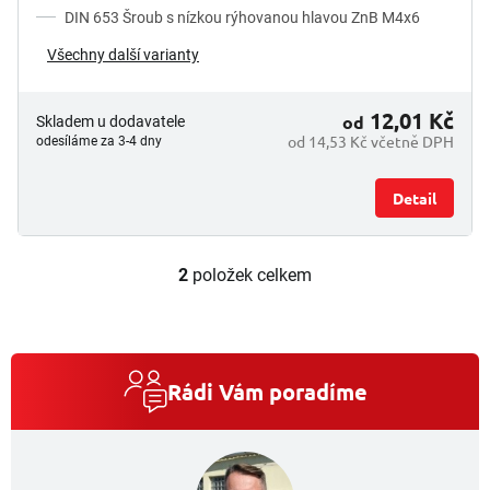
DIN 653 Šroub s nízkou rýhovanou hlavou ZnB M4x6
Všechny další varianty
12,01 Kč
od
Skladem u dodavatele
od 14,53 Kč včetně DPH
odesíláme za 3-4 dny
Detail
2
položek celkem
O
v
l
á
d
a
Rádi Vám poradíme
c
í
p
r