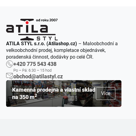
ATILA STÝL s.r.o. (Atilashop.cz)
– Maloobchodní a
velkoobchodní prodej, kompletace objednávek,
poradenská činnost, dodávky po celé ČR.
+420 775 543 438
Po – Pá: 6:30 – 15 hod
obchod@atilastyl.cz
Kamenná prodejna a vlastní sklad
Více
2
na 350 m