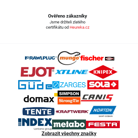
Ověřeno zákazníky
Jsme držiteli zlatého
certifikátu od
Heureka.cz
Z
á
p
a
t
í
Zobrazit všechny značky