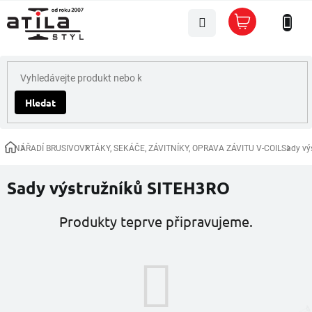
Přejít
Nákupní
na
košík
obsah
Hledat
NÁŘADÍ BRUSIVO
VRTÁKY, SEKÁČE, ZÁVITNÍKY, OPRAVA ZÁVITU V-COIL
Sady vý
Domů
Sady výstružníků SITEH3RO
Produkty teprve připravujeme.