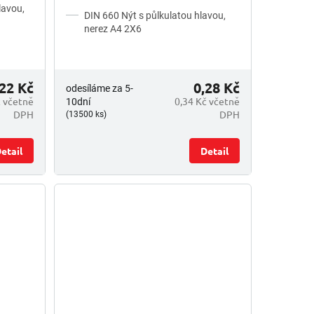
lavou,
DIN 660 Nýt s půlkulatou hlavou,
nerez A4 2X6
22 Kč
0,28 Kč
odesíláme za 5-
č včetně
0,34 Kč včetně
10dní
DPH
DPH
(13500 ks)
etail
Detail