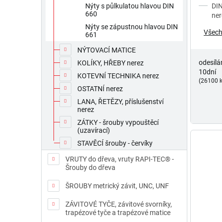
DIN
Nýty s půlkulatou hlavou DIN
660
ner
Nýty se zápustnou hlavou DIN
Všech
661
NÝTOVACÍ MATICE
odesílá
KOLÍKY, HŘEBY nerez
10dní
KOTEVNÍ TECHNIKA nerez
(26100 k
OSTATNÍ nerez
LANA, ŘETĚZY, příslušenství
nerez
ZÁTKY - šrouby vypouštěcí
(uzavírací)
STAVĚCÍ šrouby - červíky
VRUTY do dřeva, vruty RAPI-TEC® -
Šrouby do dřeva
ŠROUBY metrický závit, UNC, UNF
ZÁVITOVÉ TYČE, závitové svorníky,
trapézové tyče a trapézové matice