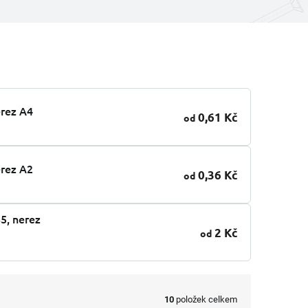
erez A4
0,61 Kč
od
erez A2
0,36 Kč
od
85, nerez
2 Kč
od
10
položek celkem