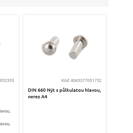
052353
Kód:
4043377051752
DIN 660 Nýt s půlkulatou hlavou,
nerez A4
lavou,
lavou,