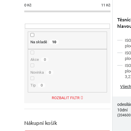
0
Kč
11
Kč
Těsníc
hlavou
nerez
ISO
Na skladě
10
plo
ISO
plo
Akce
0
ISO
plo
Novinka
0
3,
Tip
0
Všech
ROZBALIT FILTR
odesílá
10dní
(204600
Nákupní košík