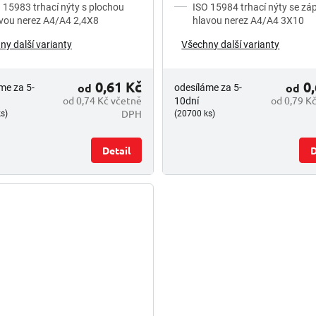
 15983 trhací nýty s plochou
ISO 15984 trhací nýty se z
vou nerez A4/A4 2,4X8
hlavou nerez A4/A4 3X10
ny další varianty
Všechny další varianty
0,61 Kč
0,
od
od
me za 5-
odesíláme za 5-
od 0,74 Kč včetně
od 0,79 K
10dní
DPH
s)
(20700 ks)
Detail
D