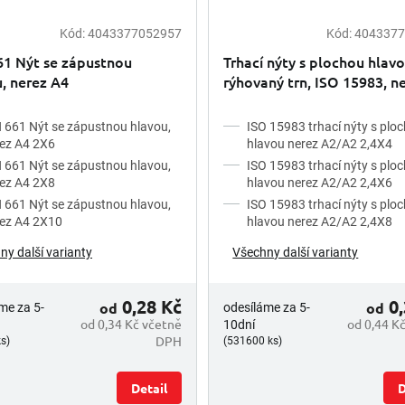
Kód:
4043377052957
Kód:
4043377
61 Nýt se zápustnou
Trhací nýty s plochou hlav
, nerez A4
rýhovaný trn, ISO 15983, n
A2
 661 Nýt se zápustnou hlavou,
ISO 15983 trhací nýty s plo
ez A4 2X6
hlavou nerez A2/A2 2,4X4
 661 Nýt se zápustnou hlavou,
ISO 15983 trhací nýty s plo
ez A4 2X8
hlavou nerez A2/A2 2,4X6
 661 Nýt se zápustnou hlavou,
ISO 15983 trhací nýty s plo
ez A4 2X10
hlavou nerez A2/A2 2,4X8
ny další varianty
Všechny další varianty
0,28 Kč
0,
od
od
me za 5-
odesíláme za 5-
od 0,34 Kč včetně
od 0,44 K
10dní
DPH
s)
(531600 ks)
Detail
D