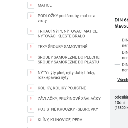
MATICE
PODLOŽKY pod šrouby, matice a
DIN 6
vruty
hlavou
TRHACÍ NÝTY, NÝTOVACÍ MATICE,
NÝTOVACÍ KLEŠTĚ BRALO
DIN
ner
TEXY ŠROUBY SAMOVRTNÉ
DIN
ŠROUBY SAMOŘEZNÉ DO PLECHU,
ner
ŠROUBY SAMOŘEZNÉ DO PLASTU
DIN
ner
NÝTY nýty plné, nýty duté, hřeby,
rozklepávací nýty
Všech
KOLÍKY, KOLÍKY POJISTNÉ
odesílá
ZÁVLAČKY, PRUŽINOVÉ ZÁVLAČKY
10dní
(13800 k
POJISTNÉ KROUŽKY - SEGROVKY
KLÍNY, KLÍNOVICE, PERA