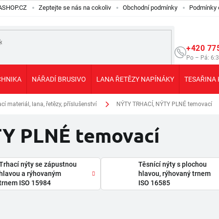
ILASHOP.CZ
Zeptejte se nás na cokoliv
Obchodní podmínky
Podmínky 
+420 77
Po – Pá: 6:
CHNIKA
NÁŘADÍ BRUSIVO
LANA ŘETĚZY NAPÍNÁKY
TESAŘINA 
 materiál, lana, řetězy, příslušenství
NÝTY TRHACÍ, NÝTY PLNÉ temovací
Y PLNÉ temovací
Trhací nýty se zápustnou
Těsnící nýty s plochou
hlavou a rýhovaným
hlavou, rýhovaný trnem
trnem ISO 15984
ISO 16585