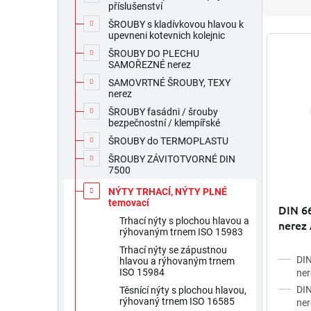
z
příslušenství
e
ŠROUBY s kladívkovou hlavou k
n
V
upevneni kotevnich kolejnic
í
ý
ŠROUBY DO PLECHU
p
p
SAMOŘEZNÉ nerez
r
i
SAMOVRTNÉ ŠROUBY, TEXY
o
nerez
s
d
p
ŠROUBY fasádni / šrouby
u
bezpečnostní / klempířské
r
k
o
ŠROUBY do TERMOPLASTU
t
d
ŠROUBY ZÁVITOTVORNÉ DIN
ů
7500
u
k
NÝTY TRHACÍ, NÝTY PLNÉ
t
temovací
DIN 66
ů
Trhací nýty s plochou hlavou a
nerez
rýhovaným trnem ISO 15983
Trhací nýty se zápustnou
DIN
hlavou a rýhovaným trnem
ISO 15984
ner
DIN
Těsnící nýty s plochou hlavou,
rýhovaný trnem ISO 16585
ner