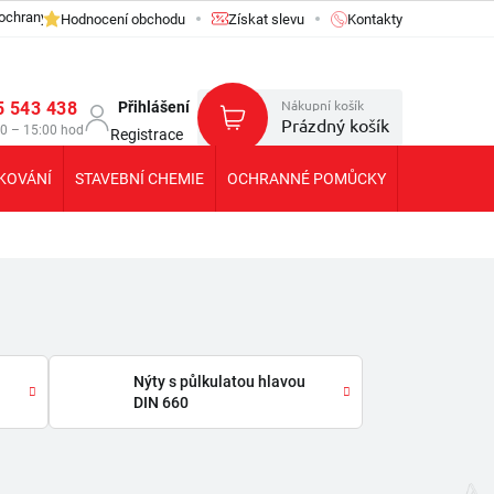
ochrany osobních údajů GDPR
Hodnocení obchodu
Získat slevu
Kontakty
Nákupní košík
5 543 438
Přihlášení
Prázdný košík
30 – 15:00 hod
Registrace
KOVÁNÍ
STAVEBNÍ CHEMIE
OCHRANNÉ POMŮCKY
KOLEČKA T
Nýty s půlkulatou hlavou
DIN 660