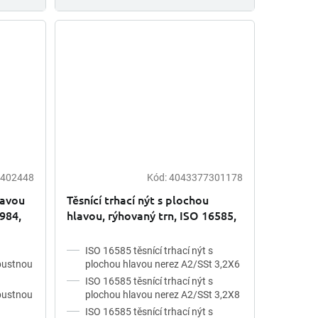
402448
Kód:
4043377301178
lavou
Těsnící trhací nýt s plochou
984,
hlavou, rýhovaný trn, ISO 16585,
nerez A2
ISO 16585 těsnící trhací nýt s
ápustnou
plochou hlavou nerez A2/SSt 3,2X6
ISO 16585 těsnící trhací nýt s
ápustnou
plochou hlavou nerez A2/SSt 3,2X8
ISO 16585 těsnící trhací nýt s