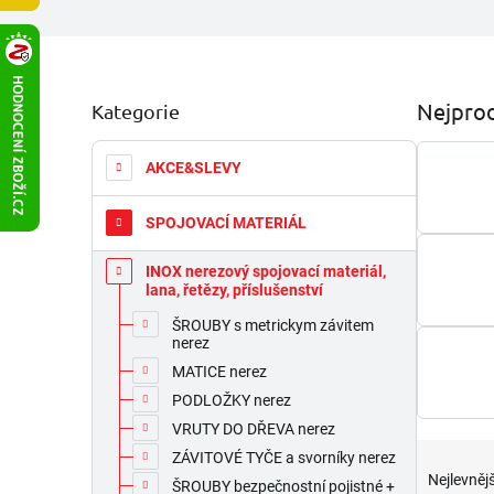
P
Nejprod
Kategorie
Přeskočit
o
kategorie
s
t
AKCE&SLEVY
r
a
SPOJOVACÍ MATERIÁL
n
n
INOX nerezový spojovací materiál,
í
lana, řetězy, příslušenství
p
ŠROUBY s metrickym závitem
a
nerez
n
MATICE nerez
e
PODLOŽKY nerez
l
VRUTY DO DŘEVA nerez
Ř
ZÁVITOVÉ TYČE a svorníky nerez
a
Nejlevnějš
ŠROUBY bezpečnostní pojistné +