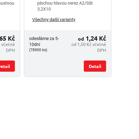
ápustnou
plochou hlavou nerez A2/SSt
3,2X10
Všechny další varianty
65 Kč
1,24 Kč
od
odesíláme za 5-
č včetně
od 1,50 Kč včetně
10dní
DPH
DPH
(78900 ks)
etail
Detail