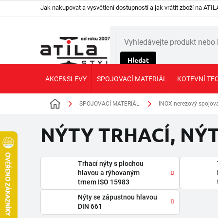
Přejít
Jak nakupovat a vysvětlení dostupností a jak vrátit zboží na AT
na
obsah
Hledat
AKCE&SLEVY
SPOJOVACÍ MATERIÁL
KOTEVNÍ TE
SPOJOVACÍ MATERIÁL
INOX nerezový spojovací
Domů
NÝTY TRHACÍ, NÝT
Trhací nýty s plochou
hlavou a rýhovaným
trnem ISO 15983
Nýty se zápustnou hlavou
DIN 661