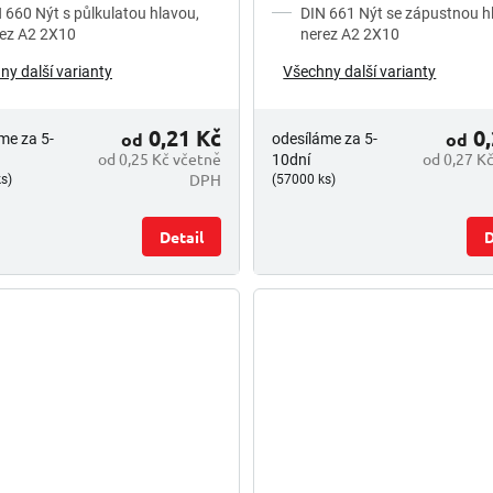
 660 Nýt s půlkulatou hlavou,
DIN 661 Nýt se zápustnou h
ez A2 2X10
nerez A2 2X10
ny další varianty
Všechny další varianty
0,21 Kč
0,
od
od
me za 5-
odesíláme za 5-
od 0,25 Kč včetně
od 0,27 K
10dní
DPH
s)
(57000 ks)
Detail
D