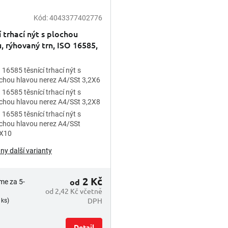
Kód:
4043377402776
í trhací nýt s plochou
, rýhovaný trn, ISO 16585,
 A4
 16585 těsnící trhací nýt s
chou hlavou nerez A4/SSt 3,2X6
 16585 těsnící trhací nýt s
chou hlavou nerez A4/SSt 3,2X8
 16585 těsnící trhací nýt s
chou hlavou nerez A4/SSt
2X10
ny další varianty
2 Kč
od
me za 5-
od 2,42 Kč včetně
DPH
 ks)
Detail