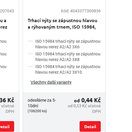
207043
Kód:
4043377300836
ou a
Trhací nýty se zápustnou hlavou
erez
a rýhovaným trnem, ISO 15984,
nerez A2
chou
ISO 15984 trhací nýty se zápustnou
hlavou nerez A2/A2 3X6
chou
ISO 15984 trhací nýty se zápustnou
hlavou nerez A2/A2 3X8
chou
ISO 15984 trhací nýty se zápustnou
hlavou nerez A2/A2 3X10
Všechny další varianty
36 Kč
0,44 Kč
od
odesíláme za 5-
č včetně
od 0,53 Kč včetně
10dní
DPH
DPH
(106200 ks)
etail
Detail