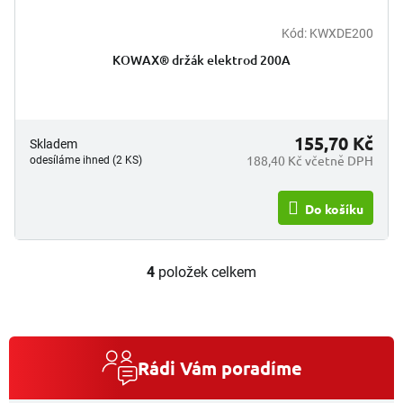
Kód:
KWXDE200
KOWAX® držák elektrod 200A
155,70 Kč
Skladem
188,40 Kč včetně DPH
odesíláme ihned (2 KS)
Do košíku
4
položek celkem
O
v
l
á
d
a
Rádi Vám poradíme
c
í