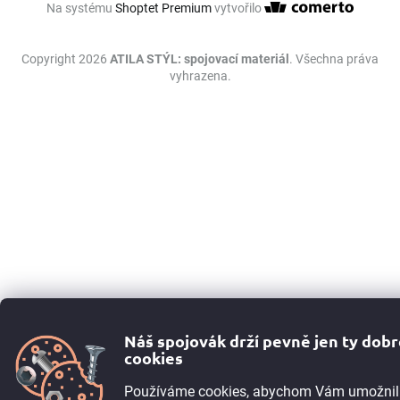
Na systému
Shoptet Premium
vytvořilo
Copyright 2026
ATILA STÝL: spojovací materiál
. Všechna práva
vyhrazena.
Náš spojovák drží pevně jen ty dob
cookies
Používáme cookies, abychom Vám umožnil