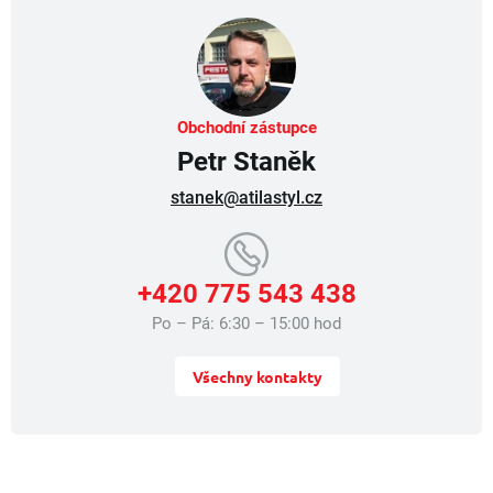
p
r
v
k
y
v
Obchodní zástupce
ý
Petr Staněk
p
i
stanek@atilastyl.cz
s
u
+420 775 543 438
Po – Pá: 6:30 – 15:00 hod
Všechny kontakty