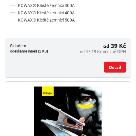
z
KOWAX® Kleště zemnící 300A
5
KOWAX® Kleště zemnící 400A
hvězdiček.
KOWAX® Kleště zemnící 500A
39 Kč
od
Skladem
od 47,19 Kč včetně DPH
odesíláme ihned (2 KS)
Detail