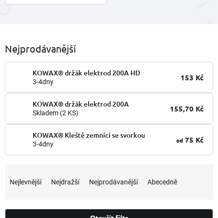
Nejprodávanější
KOWAX® držák elektrod 200A HD
153 Kč
3-4dny
KOWAX® držák elektrod 200A
155,70 Kč
Skladem
(2 KS)
KOWAX® Kleště zemnící se svorkou
75 Kč
od
3-4dny
Ř
a
Nejlevnější
Nejdražší
Nejprodávanější
Abecedně
z
e
n
Otevřít filtr