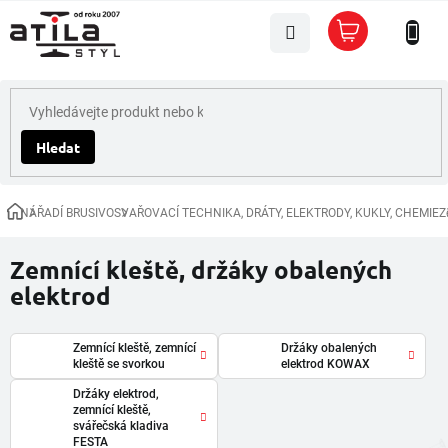
Přejít
Nákupní
na
košík
obsah
Hledat
NÁŘADÍ BRUSIVO
SVAŘOVACÍ TECHNIKA, DRÁTY, ELEKTRODY, KUKLY, CHEMIE
Z
Domů
Zemnící kleště, držáky obalených
elektrod
Zemnící kleště, zemnící
Držáky obalených
kleště se svorkou
elektrod KOWAX
Držáky elektrod,
zemnící kleště,
svářečská kladiva
FESTA