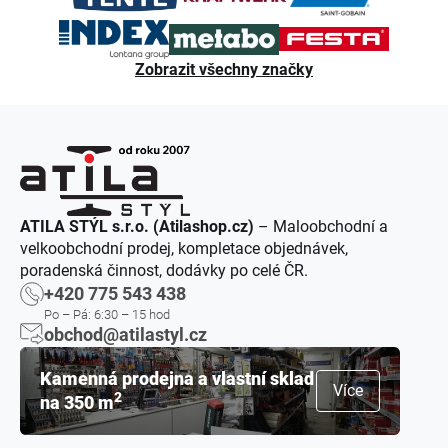
Zobrazit všechny značky
ATILA STÝL s.r.o. (Atilashop.cz)
– Maloobchodní a
velkoobchodní prodej, kompletace objednávek,
poradenská činnost, dodávky po celé ČR.
+420 775 543 438
Po – Pá: 6:30 – 15 hod
obchod@atilastyl.cz
Kamenná prodejna a vlastní sklad
Více
2
na 350 m