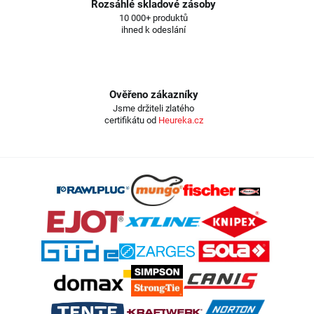
Rozsáhlé skladové zásoby
10 000+ produktů
ihned k odeslání
Ověřeno zákazníky
Jsme držiteli zlatého
certifikátu od
Heureka.cz
Z
á
p
a
t
í