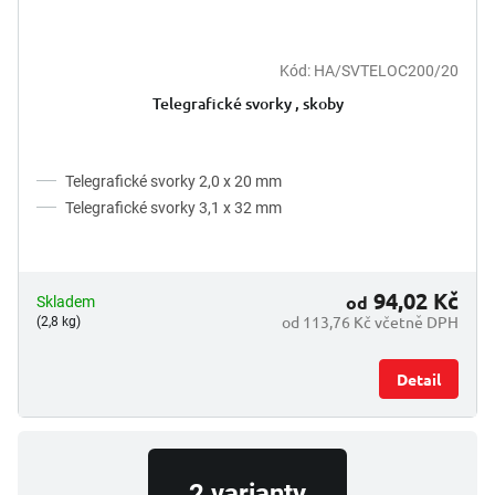
ů
Kód:
HA/SVTELOC200/20
Telegrafické svorky , skoby
Telegrafické svorky 2,0 x 20 mm
Telegrafické svorky 3,1 x 32 mm
94,02 Kč
od
Skladem
od 113,76 Kč včetně DPH
(2,8 kg)
Detail
2 varianty