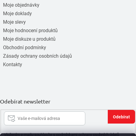
Moje objednávky
Moje doklady
Moje slevy
Moje hodnocení produktů
Moje diskuze u produktů
Obchodní podmínky
Zásady ochrany osobních údajů
Kontakty
Odebírat newsletter
Při
se
Vložením e-mailu souhlasíte s
podmínkami ochrany osobních údajů