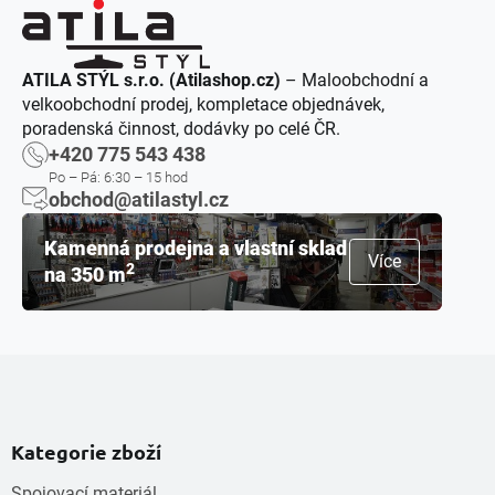
ATILA STÝL s.r.o. (Atilashop.cz)
– Maloobchodní a
velkoobchodní prodej, kompletace objednávek,
poradenská činnost, dodávky po celé ČR.
+420 775 543 438
Po – Pá: 6:30 – 15 hod
obchod@atilastyl.cz
Kamenná prodejna a vlastní sklad
Více
2
na 350 m
Kategorie zboží
Spojovací materiál