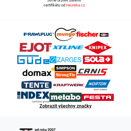
Jsme držiteli zlatého
certifikátu od
Heureka.cz
Z
á
p
a
t
í
Zobrazit všechny značky