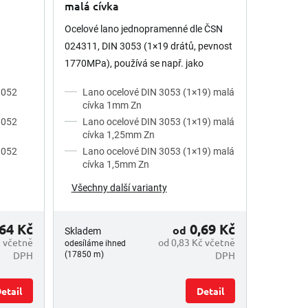
malá cívka
Ocelové lano jednopramenné dle ČSN
024311, DIN 3053 (1×19 drátů, pevnost
1770MPa), používá se např. jako
závěsné lano pro světelné zdroje a lehká
3052
Lano ocelové DIN 3053 (1×19) malá
břemena v provozech a halách,...
cívka 1mm Zn
3052
Lano ocelové DIN 3053 (1×19) malá
cívka 1,25mm Zn
3052
Lano ocelové DIN 3053 (1×19) malá
cívka 1,5mm Zn
Všechny další varianty
64 Kč
0,69 Kč
od
Skladem
č včetně
od 0,83 Kč včetně
odesíláme ihned
DPH
DPH
(17850 m)
etail
Detail