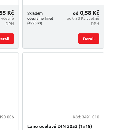
55 Kč
0,58 Kč
od
Skladem
č včetně
od 0,70 Kč včetně
odesíláme ihned
DPH
DPH
(4995 ks)
etail
Detail
490-006
Kód:
3491-010
Lano ocelové DIN 3053 (1×19)