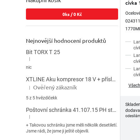
cívka 
Ocelov
0
ks /
0 Kč
024311,
1770MPa
závěsné
Nejnovější hodnocení produktů
Lan
břemena
cí
Bit TORX T 25
Lan
|
Hodnocení produktu je 5 z 5 hvězdiček.
cív
nic
Lan
cív
XTLINE Aku kompresor 18 V + příslušenství
Všech
Ověřený zákazník
|
Hodnocení produktu je 5 z 5 hvězdiček.
5 z 5 hvězdičekk
Sklade
Poštovní schránka 41.107.15 PH stojatá HNĚDÁ
dodava
odesílám
|
Hodnocení produktu je 5 z 5 hvězdiček.
+ Takovou schránku jsme měli několik desetiletí.
Jsme rádi, že jsme ji ještě objevili.