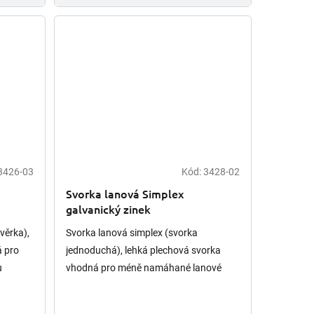
3426-03
Kód:
3428-02
Svorka lanová Simplex
galvanický zinek
věrka),
Svorka lanová simplex (svorka
á pro
jednoduchá), lehká plechová svorka
u
vhodná pro méně namáhané lanové
stí v
spoje. K dispozici 6 velikostí v
rozměrové řadě 2-8mm. Dodáváme v