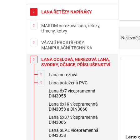
n
e
LANA ŘETĚZY NAPÍNÁKY
l
MARTIM nerezová lana, řetězy,
Ř
třmeny, kotvy
a
Nejlevnějš
z
VÁZACÍ PROSTŘEDKY,
MANIPULAČNÍ TECHNIKA
e
n
V
LANA OCELOVÁ, NEREZOVÁ LANA,
í
ý
SVORKY, OČNICE, PŘÍSLUŠENSTVÍ
p
p
Lana nerezová
r
i
Lana potažená PVC
o
s
d
Lana 6x7 vícepramenná
p
DIN3055
u
r
k
Lana 6x19 vícepramenná
o
DIN3058 a DIN3060
t
d
Lana 6x37 vícepramenná
ů
u
DIN3066
k
Lana SEAL vícepramenná
t
Lano 
DIN3058