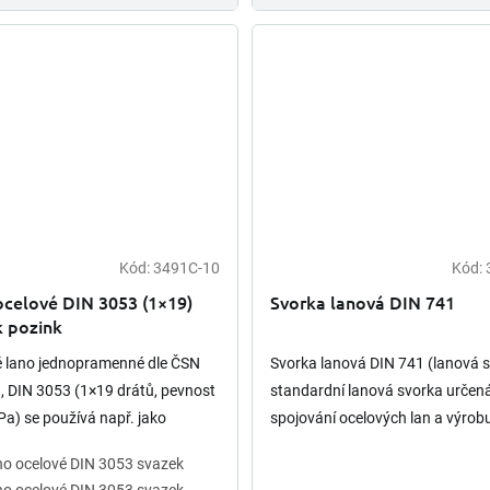
Kód:
3491C-10
Kód:
Průměrné
hodnocení
ocelové DIN 3053 (1×19)
Svorka lanová DIN 741
produktu
k pozink
je
5,0
é lano jednopramenné dle ČSN
Svorka lanová DIN 741 (lanová s
z
 DIN 3053 (1×19 drátů, pevnost
standardní lanová svorka určen
5
hvězdiček.
) se používá např. jako
spojování ocelových lan a výrob
 lano pro světelné zdroje a lehká
lanových ok. K dispozici 15 veliko
o ocelové DIN 3053 svazek
 v provozech,...
rozměrové řadě 3-40mm....
o ocelové DIN 3053 svazek