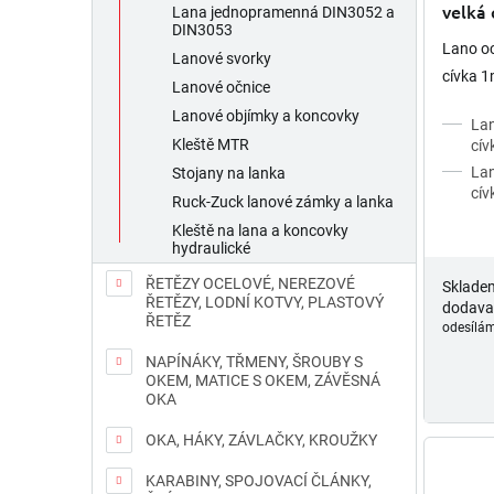
ů
velká
Lana jednopramenná DIN3052 a
DIN3053
Lano oc
Lanové svorky
cívka 
Lanové očnice
Lanové objímky a koncovky
Lan
Kleště MTR
cí
Lan
Stojany na lanka
cív
Ruck-Zuck lanové zámky a lanka
Kleště na lana a koncovky
hydraulické
ŘETĚZY OCELOVÉ, NEREZOVÉ
Sklade
ŘETĚZY, LODNÍ KOTVY, PLASTOVÝ
dodava
ŘETĚZ
odesílám
NAPÍNÁKY, TŘMENY, ŠROUBY S
OKEM, MATICE S OKEM, ZÁVĚSNÁ
OKA
OKA, HÁKY, ZÁVLAČKY, KROUŽKY
KARABINY, SPOJOVACÍ ČLÁNKY,