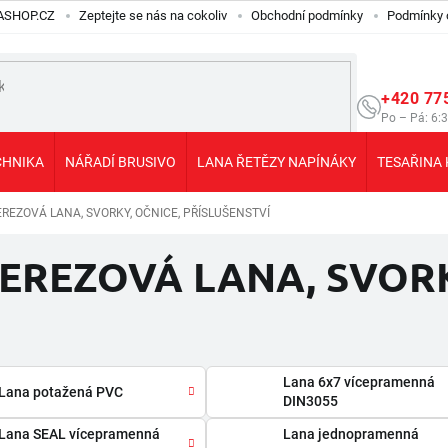
ILASHOP.CZ
Zeptejte se nás na cokoliv
Obchodní podmínky
Podmínky 
+420 77
Po – Pá: 6:
CHNIKA
NÁŘADÍ BRUSIVO
LANA ŘETĚZY NAPÍNÁKY
TESAŘINA 
REZOVÁ LANA, SVORKY, OČNICE, PŘÍSLUŠENSTVÍ
EREZOVÁ LANA, SVORK
Lana 6x7 vícepramenná
Lana potažená PVC
DIN3055
Lana SEAL vícepramenná
Lana jednopramenná