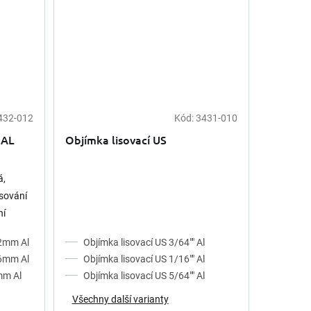
432-012
Kód:
3431-010
 AL
Objímka lisovací US
á,
isování
ní
 forma A
,2mm Al
Objímka lisovací US 3/64"" Al
,6mm Al
Objímka lisovací US 1/16"" Al
mm Al
Objímka lisovací US 5/64"" Al
Všechny další varianty