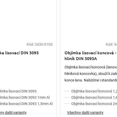
Kód:
3430-010S
Kód:
3
a lisovací DIN 3093
Objímka lisovací koncová -
hliník DIN 3093A
Objímka lisovací koncová (lanov
hliníková koncovka), slouží k zal
konce lana. Nabízíme i standard
lisovací objímku dle EN 13411-3
ímka lisovací DIN 3093.
Objímka lisovací koncová 1
(DIN 3093A). K dispozici je...
ímka lisovací DIN 3093 1mm Al
Objímka lisovací koncová 1
ímka lisovací DIN 3093 1,5mm Al
Objímka lisovací koncová 2
ny další varianty
Všechny další varianty