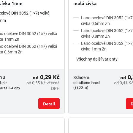
 cívka 1mm
malá cívka
elové DIN 3052 (1×7) velká
Lano ocelové DIN 3052 (1×7
1mm
cívka 0,6mm Zn
Lano ocelové DIN 3052 (1×7
o ocelové DIN 3052 (1×7) velká
cívka 0,8mm Zn
vka 1mm Zn
Lano ocelové DIN 3052 (1×7
o ocelové DIN 3052 (1×7) velká
cívka 1mm Zn
ka 0,6mm Zn
Všechny další varianty
0,29 Kč
0,
od
od
m u
Skladem
od 0,35 Kč včetně
od 0,41 K
tele
odesíláme ihned
DPH
(8300 m)
e za 3-4 dny
Detail
D