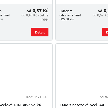
0,37 Kč
0,
od
od
m
Skladem
od 0,45 Kč včetně
od 0,67 K
me ihned
odesíláme ihned
DPH
s)
(12900 ks)
Detail
D
Kód:
3491B-10
Kód:
9
ocelové DIN 3053 velká
Lano z nerezové oceli A4