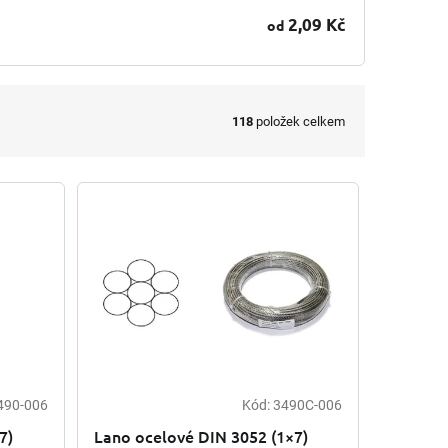
2,09 Kč
od
118
položek celkem
490-006
Kód:
3490C-006
7)
Lano ocelové DIN 3052 (1×7)