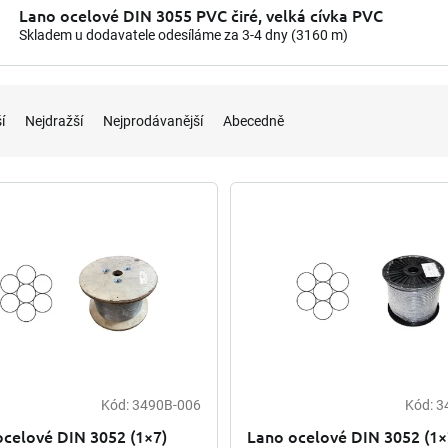
Lano ocelové DIN 3055 PVC čiré, velká cívka PVC
Skladem u dodavatele odesíláme za 3-4 dny
(3160 m)
í
Nejdražší
Nejprodávanější
Abecedně
Kód:
3490B-006
Kód:
3
ocelové DIN 3052 (1×7)
Lano ocelové DIN 3052 (1×