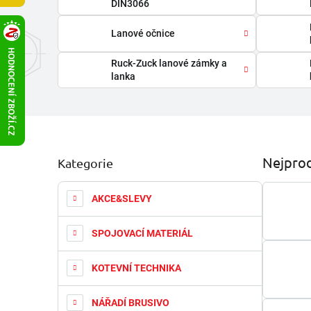
DIN3066
Lanové očnice
Ruck-Zuck lanové zámky a
lanka
P
Nejprod
Kategorie
Přeskočit
o
kategorie
s
t
AKCE&SLEVY
r
a
SPOJOVACÍ MATERIÁL
n
n
KOTEVNÍ TECHNIKA
í
p
a
NÁŘADÍ BRUSIVO