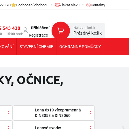
ochrany osobních údajů GDPR
Hodnocení obchodu
Získat slevu
Kontakty
Nákupní košík
5 543 438
Přihlášení
Prázdný košík
30 – 15:00 hod
Registrace
KOVÁNÍ
STAVEBNÍ CHEMIE
OCHRANNÉ POMŮCKY
KOLEČKA T
Y, OČNICE,
Lana 6x19 vícepramenná
DIN3058 a DIN3060
Lanové svorky