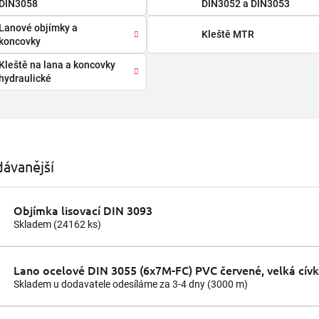
DIN3058
DIN3052 a DIN3053
Lanové objímky a
Kleště MTR
koncovky
Kleště na lana a koncovky
hydraulické
ávanější
Objímka lisovací DIN 3093
Skladem
(24162 ks)
Lano ocelové DIN 3055 (6x7M-FC) PVC červené, velká cív
Skladem u dodavatele odesíláme za 3-4 dny
(3000 m)