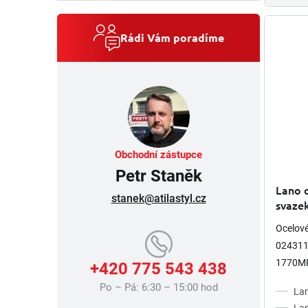
Rádi Vám poradíme
Obchodní zástupce
Petr Staněk
Lano 
stanek@atilastyl.cz
svaze
Ocelov
024311,
1770MPa
+420 775 543 438
závěsné
Po – Pá: 6:30 – 15:00 hod
Lan
břemena
Lan