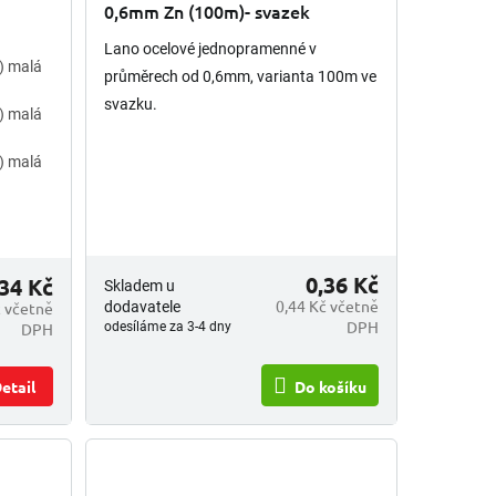
0,6mm Zn (100m)- svazek
Lano ocelové jednopramenné v
) malá
průměrech od 0,6mm, varianta 100m ve
svazku.
) malá
) malá
0,36 Kč
34 Kč
Skladem u
0,44 Kč včetně
č včetně
dodavatele
DPH
DPH
odesíláme za 3-4 dny
etail
Do košíku