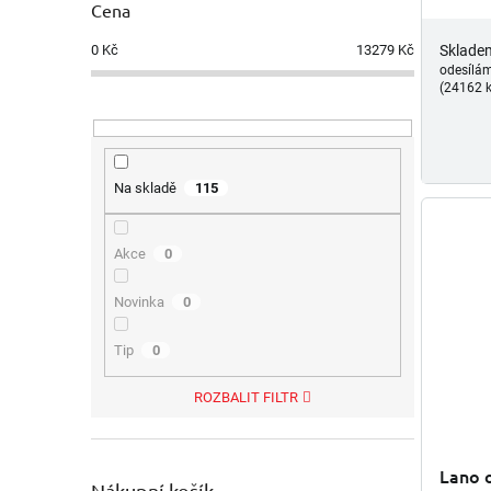
Cena
0
Kč
13279
Kč
Sklade
odesílá
(24162 k
Na skladě
115
Akce
0
Novinka
0
Tip
0
ROZBALIT FILTR
Lano 
Nákupní košík