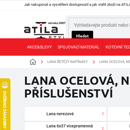
Přejít
Jak nakupovat a vysvětlení dostupností a jak vrátit zboží na AT
na
obsah
Hledat
AKCE&SLEVY
SPOJOVACÍ MATERIÁL
KOTEVNÍ TE
LANA ŘETĚZY NAPÍNÁKY
LANA OCELOVÁ, NE
Domů
LANA OCELOVÁ, N
PŘÍSLUŠENSTVÍ
Lana nerezová
Lana 6x37 vícepramenná