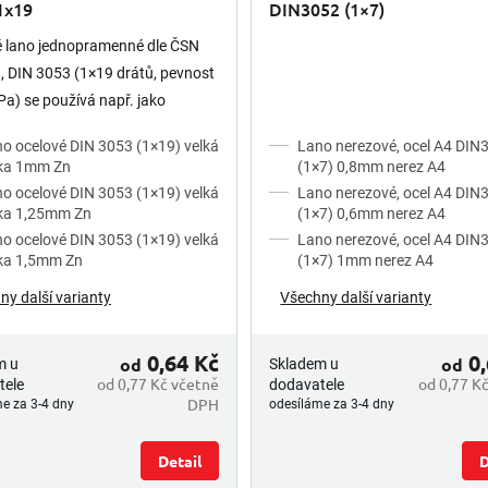
1x19
DIN3052 (1×7)
é lano jednopramenné dle ČSN
 DIN 3053 (1×19 drátů, pevnost
) se používá např. jako
 lano pro světelné zdroje a lehká
o ocelové DIN 3053 (1×19) velká
Lano nerezové, ocel A4 DIN
 v provozech,...
vka 1mm Zn
(1×7) 0,8mm nerez A4
o ocelové DIN 3053 (1×19) velká
Lano nerezové, ocel A4 DIN
ka 1,25mm Zn
(1×7) 0,6mm nerez A4
o ocelové DIN 3053 (1×19) velká
Lano nerezové, ocel A4 DIN
ka 1,5mm Zn
(1×7) 1mm nerez A4
ny další varianty
Všechny další varianty
0,64 Kč
0,
od
od
m u
Skladem u
od 0,77 Kč včetně
od 0,77 K
tele
dodavatele
DPH
e za 3-4 dny
odesíláme za 3-4 dny
Detail
D