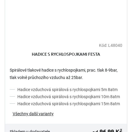
Kód:
L48040
HADICE S RYCHLOSPOJKAMI FESTA
Spirálové tlakové hadice s rychlospojkami, prac. tlak 8-9bar,
tlak volně průchozího vzduchu až 25bar.
Hadice vzduchová spirálová s rychlospojkami 5m 8atm
Hadice vzduchová spirálová s rychlospojkami 10m 8atm
Hadice vzduchová spirálová s rychlospojkami 15m 8atm
Všechny další varianty
96,99 Kč
od
Skladem u dodavatele