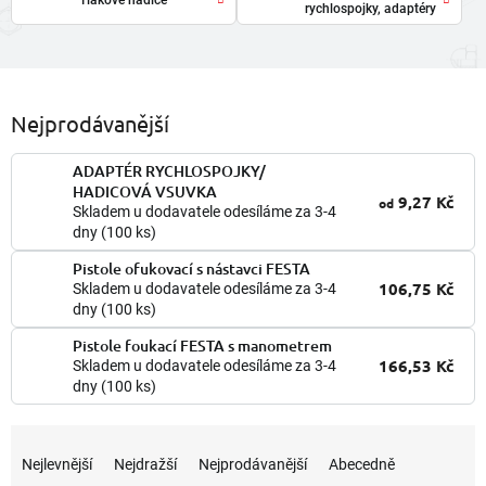
rychlospojky, adaptéry
Nejprodávanější
ADAPTÉR RYCHLOSPOJKY/
HADICOVÁ VSUVKA
9,27 Kč
od
Skladem u dodavatele odesíláme za 3-4
dny
(100 ks)
Pistole ofukovací s nástavci FESTA
106,75 Kč
Skladem u dodavatele odesíláme za 3-4
dny
(100 ks)
Pistole foukací FESTA s manometrem
166,53 Kč
Skladem u dodavatele odesíláme za 3-4
dny
(100 ks)
Ř
a
Nejlevnější
Nejdražší
Nejprodávanější
Abecedně
z