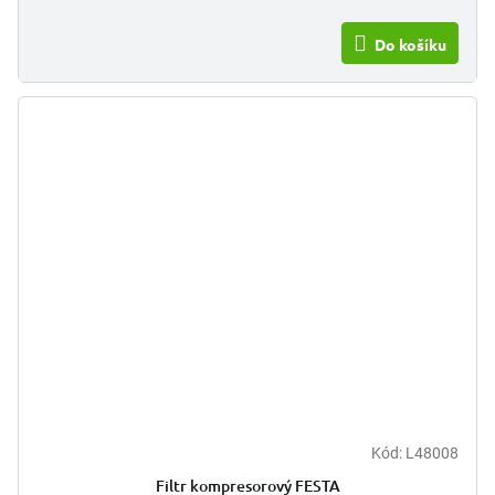
Do košíku
Kód:
L48008
Průměrné
hodnocení
Filtr kompresorový FESTA