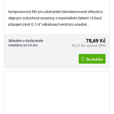
produktu
je
5,0
kompresorový filtr pro odstranění zkondenzované vlhkosti a
z
oleje pro vzduchové soustavy s maximálním tlakem 10 barů
5
připojení závit G 1/4" odkalovací ventil pro snadné...
hvězdiček.
78,69 Kč
Skladem u dodavatele
95,21 Kč včetně DPH
odesíláme za 3-4 dny
Do košíku