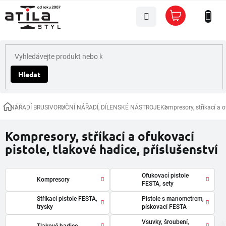
Přejít
Nákupní
na
košík
obsah
Hledat
NÁŘADÍ BRUSIVO
RUČNÍ NÁŘADÍ, DÍLENSKÉ NÁSTROJE
Kompresory, stříkací a o
Domů
Kompresory, stříkací a ofukovací
pistole, tlakové hadice, příslušenství
Ofukovací pistole
Kompresory
FESTA, sety
Stříkací pistole FESTA,
Pistole s manometrem,
trysky
pískovací FESTA
Vsuvky, šroubení,
Tlakové hadice