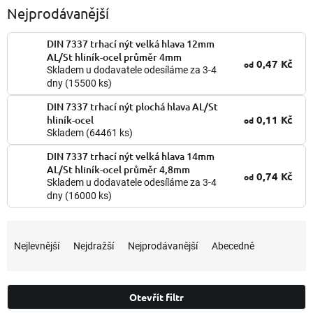
Nejprodávanější
DIN 7337 trhací nýt velká hlava 12mm
AL/St hliník-ocel průměr 4mm
0,47 Kč
od
Skladem u dodavatele odesíláme za 3-4
dny
(15500 ks)
DIN 7337 trhací nýt plochá hlava AL/St
0,11 Kč
hliník-ocel
od
Skladem
(64461 ks)
DIN 7337 trhací nýt velká hlava 14mm
AL/St hliník-ocel průměr 4,8mm
0,74 Kč
od
Skladem u dodavatele odesíláme za 3-4
dny
(16000 ks)
Ř
a
Nejlevnější
Nejdražší
Nejprodávanější
Abecedně
z
e
n
Otevřít filtr
í