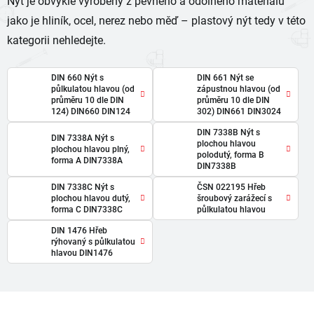
Nýt je obvykle vyrobený z pevného a odolného materiálu
jako je hliník, ocel, nerez nebo měď – plastový nýt tedy v této
kategorii nehledejte.
DIN 660 Nýt s
DIN 661 Nýt se
půlkulatou hlavou (od
zápustnou hlavou (od
průměru 10 dle DIN
průměru 10 dle DIN
124) DIN660 DIN124
302) DIN661 DIN3024
DIN 7338B Nýt s
DIN 7338A Nýt s
plochou hlavou
plochou hlavou plný,
polodutý, forma B
forma A DIN7338A
DIN7338B
DIN 7338C Nýt s
ČSN 022195 Hřeb
plochou hlavou dutý,
šroubový zarážecí s
forma C DIN7338C
půlkulatou hlavou
DIN 1476 Hřeb
rýhovaný s půlkulatou
hlavou DIN1476