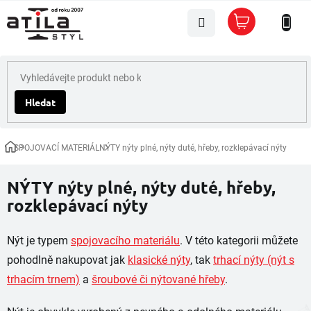
Přejít
Nákupní
na
košík
obsah
Hledat
SPOJOVACÍ MATERIÁL
NÝTY nýty plné, nýty duté, hřeby, rozklepávací nýty
Domů
NÝTY nýty plné, nýty duté, hřeby,
rozklepávací nýty
Nýt je typem
spojovacího materiálu
. V této kategorii můžete
pohodlně nakupovat jak
klasické nýty
, tak
trhací nýty (nýt s
trhacím trnem)
a
šroubové či nýtované hřeby
.