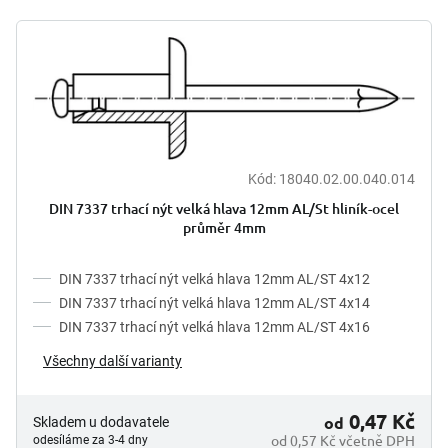
p
V
r
ý
o
p
d
i
u
s
k
p
t
r
ů
o
Kód:
18040.02.00.040.014
d
DIN 7337 trhací nýt velká hlava 12mm AL/St hliník-ocel
u
průměr 4mm
k
t
DIN 7337 trhací nýt velká hlava 12mm AL/ST 4x12
ů
DIN 7337 trhací nýt velká hlava 12mm AL/ST 4x14
DIN 7337 trhací nýt velká hlava 12mm AL/ST 4x16
Všechny další varianty
0,47 Kč
od
Skladem u dodavatele
od 0,57 Kč včetně DPH
odesíláme za 3-4 dny