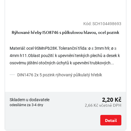
Kód:
SCH104498693
Rýhované hřeby ISO8746 s půlkulovou hlavou, ocel pozink
Materiál: ocel 9SMnPb28K.Toleranční třída: ø ≤ 3mm h9; ø ≥
4mm h11.Oblast použití: k upevnění tenkých plechů a desek k
osovému jištění otočných úchytů k upevnění trubkových...
DIN1476 2x 5 pozink rýhovaný půlkulatý hřebík
2,20 Kč
Skladem u dodavatele
2,66 Kč včetně DPH
odesíláme za 3-4 dny
Detail