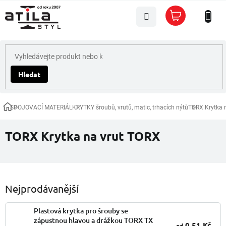
Přejít
Nákupní
na
košík
obsah
Hledat
SPOJOVACÍ MATERIÁL
KRYTKY šroubů, vrutů, matic, trhacích nýtů
TORX Krytka 
Domů
TORX Krytka na vrut TORX
Nejprodávanější
Plastová krytka pro šrouby se
zápustnou hlavou a drážkou TORX TX
0,51 Kč
od