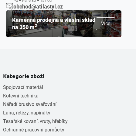
Po – Pá: 6:30 – 15 hod
obchod@atilastyl.cz
Kamenná prodejna a vlastní sklad
Více
2
na 350 m
Kategorie zboží
Spojovací materiál
Kotevní technika
Nářadí brusivo svařování
Lana, řetězy, napínáky
Tesařské kovaní, vruty, hřebíky
Ochranné pracovní pomůcky