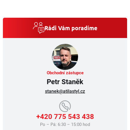
v
ý
p
i
s
Rádi Vám poradíme
u
Obchodní zástupce
Petr Staněk
stanek@atilastyl.cz
+420 775 543 438
Po – Pá: 6:30 – 15:00 hod