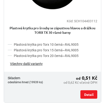
t
ů
Kód:
SCH104403112
Plastová krytka pro šrouby se zápustnou hlavou a drážkou
TORX TX 30 různé barvy
Plastová krytka pro Torx 10 černá~RAL9005
Plastová krytka pro Torx 15 černá~RAL9005
Plastová krytka pro Torx 20 černá~RAL9005
Všechny další varianty
0,51 Kč
od
Skladem
od 0,62 Kč včetně DPH
odesíláme ihned (19939 ks)
Detail