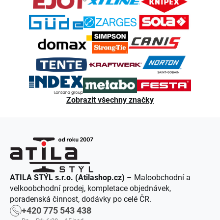
t
í
Zobrazit všechny značky
ATILA STÝL s.r.o. (Atilashop.cz)
– Maloobchodní a
velkoobchodní prodej, kompletace objednávek,
poradenská činnost, dodávky po celé ČR.
+420 775 543 438