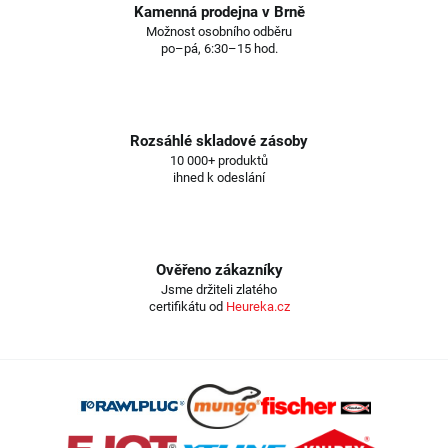
Kamenná prodejna v Brně
Možnost osobního odběru
po–pá, 6:30–15 hod.
Rozsáhlé skladové zásoby
10 000+ produktů
ihned k odeslání
Ověřeno zákazníky
Jsme držiteli zlatého
certifikátu od
Heureka.cz
Z
á
p
a