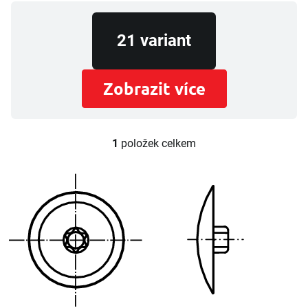
21 variant
Zobrazit více
1
položek celkem
O
v
l
á
d
a
c
í
p
r
v
k
y