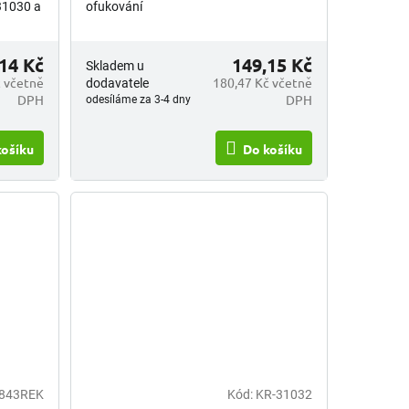
-31030 a
ofukování
14 Kč
149,15 Kč
Skladem u
 včetně
180,47 Kč včetně
dodavatele
DPH
DPH
odesíláme za 3-4 dny
košíku
Do košíku
843REK
Kód:
KR-31032