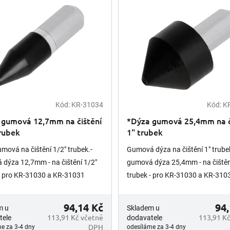
Kód:
KR-31034
Kód:
K
 gumová 12,7mm na čištění
*Dýza gumová 25,4mm na č
rubek
1" trubek
mová na čištění 1/2" trubek.-
Gumová dýza na čištění 1" trube
dýza 12,7mm - na čištění 1/2"
gumová dýza 25,4mm - na čištěn
- pro KR-31030 a KR-31031
trubek - pro KR-31030 a KR-310
94,14 Kč
94,
m u
Skladem u
113,91 Kč včetně
113,91 Kč
tele
dodavatele
DPH
e za 3-4 dny
odesíláme za 3-4 dny