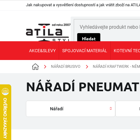
Přejít
Jak nakupovat a vysvětlení dostupností a jak vrátit zboží na AT
na
obsah
Hledat
AKCE&SLEVY
SPOJOVACÍ MATERIÁL
KOTEVNÍ TE
NÁŘADÍ BRUSIVO
NÁŘADÍ KRAFTWERK - NĚM
Domů
NÁŘADÍ PNEUMAT
Nářadí