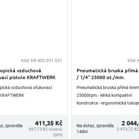
Kód:
KR-402.031.031
Kód:
kopická vzduchová
Pneumatická bruska přím
vací pistole KRAFTWERK
/ 1/4" 25000 ot./min.
pická vzduchová ofukovací
Pneumatická bruska přímá 6mm 
e KRAFTWERK
25000rpm.- lehká kompaktní
konstrukce - ergonomická tukojeť
izolované tělo - nízké vibrace -
nastavitelný zadní výstup vzduch
411,35 Kč
2 044
z, zpravidla
Na dotaz, zpravidla
497,73 Kč včetně
2 473,72 K
14dní
DPH