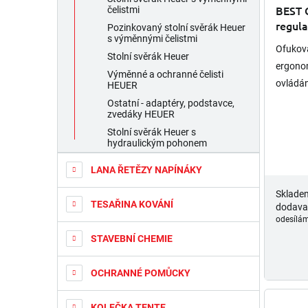
hodnoc
BEST O
čelistmi
produk
regula
Pozinkovaný stolní svěrák Heuer
je
s výměnnými čelistmi
5,0
Ofukovac
z
Stolní svěrák Heuer
ergonom
5
Výměnné a ochranné čelisti
hvězdič
ovládán
HEUER
přísluš
Ostatní - adaptéry, podstavce,
zvedáky HEUER
Stolní svěrák Heuer s
hydraulickým pohonem
LANA ŘETĚZY NAPÍNÁKY
Sklade
TESAŘINA KOVÁNÍ
dodava
odesílám
STAVEBNÍ CHEMIE
OCHRANNÉ POMŮCKY
KOLEČKA TENTE