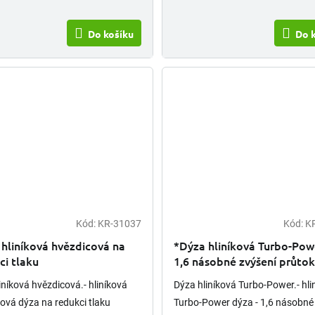
Do košíku
Do 
Kód:
KR-31037
Kód:
K
hliníková hvězdicová na
*Dýza hliníková Turbo-Pow
ci tlaku
1,6 násobné zvýšení průto
vzduchu
iníková hvězdicová.- hliníková
Dýza hliníková Turbo-Power.- hli
ová dýza na redukci tlaku
Turbo-Power dýza - 1,6 násobné