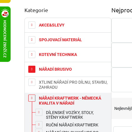
P
Nejprod
Kategorie
Přeskočit
o
kategorie
s
t
AKCE&SLEVY
r
a
SPOJOVACÍ MATERIÁL
n
n
KOTEVNÍ TECHNIKA
í
p
a
NÁŘADÍ BRUSIVO
n
e
XTLINE NÁŘADÍ PRO DÍLNU, STAVBU,
ZAHRADU
l
NÁŘADÍ KRAFTWERK - NĚMECKÁ
Ř
KVALITA V NÁŘADÍ
a
Nejlevnějš
z
DÍLENSKÉ VOZÍKY, STOLY,
STĚNY KRAFTWERK
e
RUČNÍ NÁŘADÍ KRAFTWERK
n
V