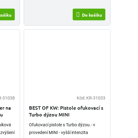
košíku
Do košíku
R-31038
Kód:
KR-31033
er na
BEST OF KW: Pistole ofukovací s
ku
Turbo dýzou MINI
níková
Ofukovací pistole s Turbo dýzou.- v
 zvýšení
provedení MINI - vyšší intenzita