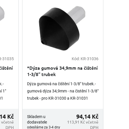
R-31035
Kód:
KR-31036
ištění
*Dýza gumová 34,9mm na čištění
1-3/8" trubek
k.-
Dýza gumová na čištění 1-3/8" trubek.-
í 1"
gumová dýza 34,9mm - na čistění 1-3/8"
31
trubek - pro KR-31030 a KR-31031
14 Kč
94,14 Kč
Skladem u
 včetně
113,91 Kč včetně
dodavatele
DPH
DPH
odesíláme za 3-4 dny