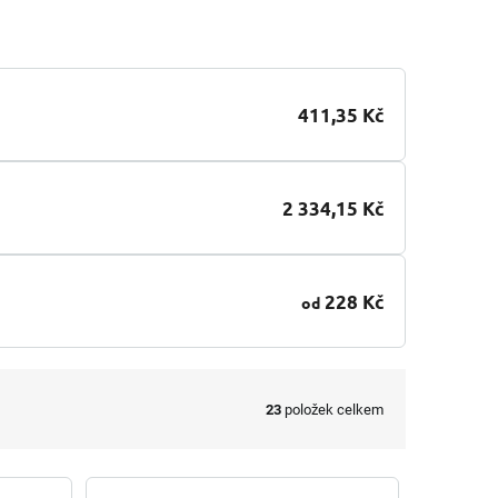
411,35 Kč
2 334,15 Kč
228 Kč
od
23
položek celkem