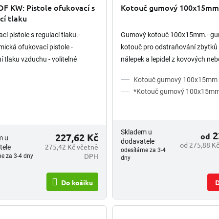
ení
F KW: Pistole ofukovací s
Kotouč gumový 100x15m
tu
cí tlaku
í pistole s regulací tlaku.-
Gumový kotouč 100x15mm.- g
ická ofukovací pistole -
kotouč pro odstraňování zbytků f
ek.
í tlaku vzduchu - volitelné
nálepek a lepidel z kovových ne
enství k dokoupení
lakovaných povrchů - maximáln
Kotouč gumový 100x15mm 
4000rpm - se závitem M8
*Kotouč gumový 100x15m
Skladem u
2
227,62 Kč
od
m u
dodavatele
od 275,88 K
275,42 Kč včetně
tele
odesíláme za 3-4
DPH
e za 3-4 dny
dny
Do košíku
D