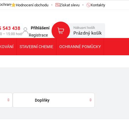
ochrany osobních údajů GDPR
Hodnocení obchodu
Získat slevu
Kontakty
Nákupní košík
5 543 438
Přihlášení
Prázdný košík
30 – 15:00 hod
Registrace
KOVÁNÍ
STAVEBNÍ CHEMIE
OCHRANNÉ POMŮCKY
KOLEČKA T
Doplňky