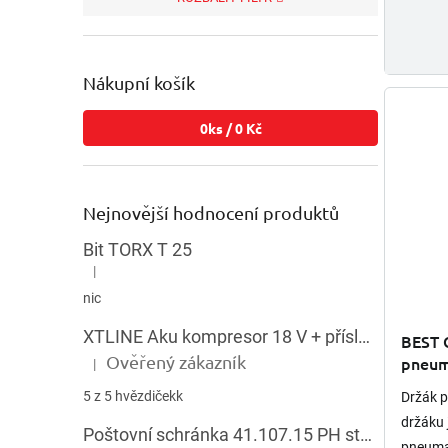
Nákupní košík
0
ks /
0 Kč
Nejnovější hodnocení produktů
Bit TORX T 25
|
Hodnocení produktu je 5 z 5 hvězdiček.
nic
XTLINE Aku kompresor 18 V + příslušenství
BEST 
Ověřený zákazník
pneum
|
Hodnocení produktu je 5 z 5 hvězdiček.
5 z 5 hvězdičekk
Držák p
držáku 
Poštovní schránka 41.107.15 PH stojatá HNĚDÁ
pneuma