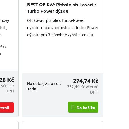
m
BEST OF KW: Pistole ofukovací s
Turbo Power dýzou
umový
Ofukovací pistole s Turbo-Power
ólií,
dýzou.- ofukovací pistole s Turbo-Power
bo
dýzou - pro 3-násobně vyšší intenzitu
ě
ofukování
5ks
m
28 Kč
274,74 Kč
Na dotaz, zpravidla
č včetně
332,44 Kč včetně
14dní
DPH
DPH
etail
Do košíku