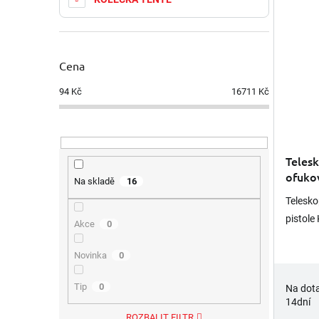
Cena
94
Kč
16711
Kč
Teles
ofuko
Na skladě
16
Telesko
pistol
Akce
0
Novinka
0
Tip
0
Na dota
14dní
ROZBALIT FILTR