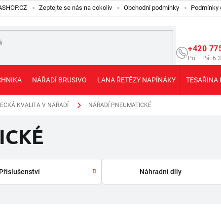
ILASHOP.CZ
Zeptejte se nás na cokoliv
Obchodní podmínky
Podmínky 
+420 77
Po – Pá: 6:
CHNIKA
NÁŘADÍ BRUSIVO
LANA ŘETĚZY NAPÍNÁKY
TESAŘINA 
ECKÁ KVALITA V NÁŘADÍ
NÁŘADÍ PNEUMATICKÉ
ICKÉ
Příslušenství
Náhradní díly