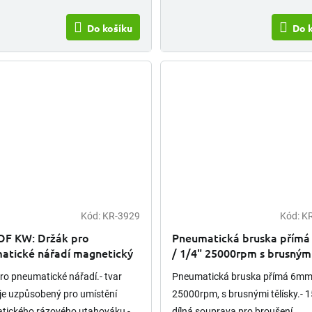
Do košíku
Do 
Kód:
KR-3929
Kód:
K
OF KW: Držák pro
Pneumatická bruska přím
atické nářadí magnetický
/ 1/4" 25000rpm s brusným
tělísky 15ks
ro pneumatické nářadí.- tvar
Pneumatická bruska přímá 6mm,
je uzpůsobený pro umístění
25000rpm, s brusnými tělísky.- 1
tického rázového utahováku -
dílná souprava pro broušení,