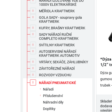
í
NÁŘADÍ IZOLOVANÉ VDE DO
ý
1000V ELEKTRIKÁŘSKÉ
p
p
r
MĚŘIDLA KRAFTWERK
i
o
s
GOLA SADY - soupravy gola
KRAFTWERK
d
p
u
KUFRY, BRAŠNY KRAFTWERK
r
k
o
SADY NÁŘADÍ RUČNÍ
t
COMPLETO KRAFTWERK
d
ů
u
SVÍTILNY KRAFTWERK
k
AUTOSERVISNÍ NÁŘADÍ
KRAFTWERK AUTOMOTIV
t
*Dýza
ů
VRTÁKY, SEKÁČE, ZÁHLUBNÍKY
1/2" t
ZÁVITOŘEZNÉ NÁŘADÍ
Dýza gu
ROZVODY VZDUCHU
gumová 
NÁŘADÍ PNEUMATICKÉ
trubek 
Nářadí
Příslušenství
Sklade
Náhradní díly
dodava
Doplňky
odesílám