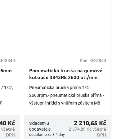
KR-3840
Kód:
KR-3843
á 6mm
Pneumatická bruska na gumové
kotouče 3843RE 2600 ot./min.
/ 1/4",
Pneumatická bruska přímá 1/4"
2600rpm.- pneumatická bruska přímá -
 -
výstupní hřídel s vnitřním závitem M8
pro uchycení gumových kotoučů - s
u -...
regulací otáček pro nastavení...
,40 Kč
2 210,65 Kč
Skladem u
č včetně
2 674,89 Kč včetně
dodavatele
DPH
DPH
odesíláme za 3-4 dny