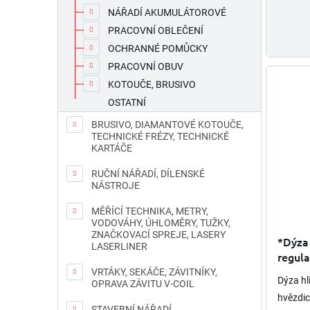
NÁŘADÍ AKUMULÁTOROVÉ
PRACOVNÍ OBLEČENÍ
OCHRANNÉ POMŮCKY
PRACOVNÍ OBUV
KOTOUČE, BRUSIVO
OSTATNÍ
BRUSIVO, DIAMANTOVÉ KOTOUČE,
TECHNICKÉ FRÉZY, TECHNICKÉ
KARTÁČE
RUČNÍ NÁŘADÍ, DÍLENSKÉ
NÁSTROJE
MĚŘÍCÍ TECHNIKA, METRY,
VODOVÁHY, ÚHLOMĚRY, TUŽKY,
ZNAČKOVACÍ SPREJE, LASERY
*Dýza 
LASERLINER
regula
VRTÁKY, SEKÁČE, ZÁVITNÍKY,
Dýza hl
OPRAVA ZÁVITU V-COIL
hvězdic
STAVEBNÍ NÁŘADÍ