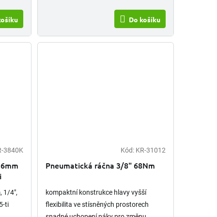
košíku
Do košíku
R-3840K
Kód:
KR-31012
á 6mm
Pneumatická ráčna 3/8" 68Nm
i
 1/4",
kompaktní konstrukce hlavy vyšší
5-ti
flexibilita ve stísněných prostorech
snadné uchopení páky pro změnu