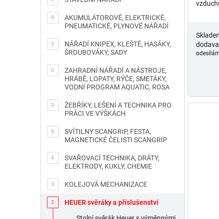
vzduch
AKUMULÁTOROVÉ, ELEKTRICKÉ,
PNEUMATICKÉ, PLYNOVÉ NÁŘADÍ
Sklade
NÁŘADÍ KNIPEX, KLEŠTĚ, HASÁKY,
dodava
ŠROUBOVÁKY, SADY
odesílám
ZAHRADNÍ NÁŘADÍ A NÁSTROJE,
HRÁBĚ, LOPATY, RÝČE, SMETÁKY,
VODNÍ PROGRAM AQUATIC, ROSA
ŽEBŘÍKY, LEŠENÍ A TECHNIKA PRO
PRÁCI VE VÝŠKÁCH
SVÍTILNY SCANGRIP, FESTA,
MAGNETICKÉ ČELISTI SCANGRIP
SVAŘOVACÍ TECHNIKA, DRÁTY,
ELEKTRODY, KUKLY, CHEMIE
KOLEJOVÁ MECHANIZACE
HEUER svěráky a příslušenství
Průměr
Stolní svěrák Heuer s výměnnými