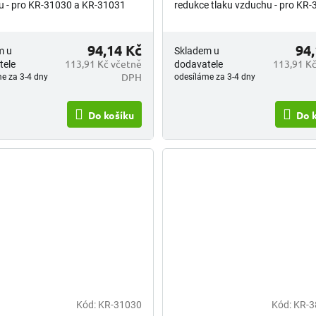
u - pro KR-31030 a KR-31031
redukce tlaku vzduchu - pro KR
KR-31031
94,14 Kč
94,
m u
Skladem u
113,91 Kč včetně
113,91 Kč
tele
dodavatele
DPH
e za 3-4 dny
odesíláme za 3-4 dny
Do košíku
Do 
Kód:
KR-31030
Kód:
KR-3
né