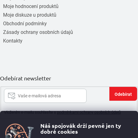
Moje hodnocení produktů
Moje diskuze u produktů
Obchodní podmínky
Zásady ochrany osobních údajů
Kontakty
Odebírat newsletter
Při
se
Vložením e-mailu souhlasíte s
podmínkami ochrany osobních údajů
Náš spojovák drží pevně jen ty
dobré cookies