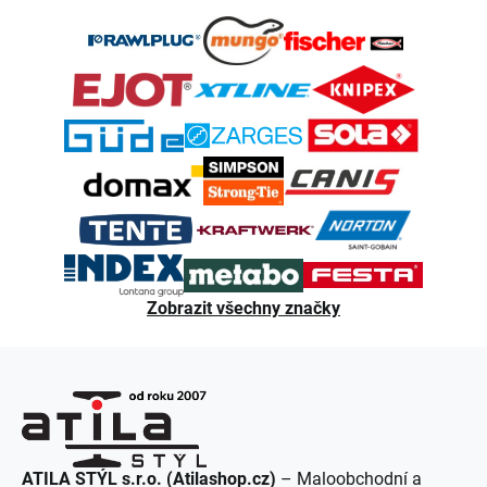
á
p
a
t
í
Zobrazit všechny značky
ATILA STÝL s.r.o. (Atilashop.cz)
– Maloobchodní a