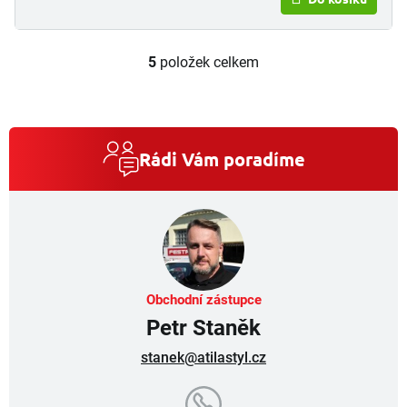
5
položek celkem
O
v
l
á
d
a
Rádi Vám poradíme
c
í
p
r
v
k
y
v
Obchodní zástupce
ý
Petr Staněk
p
i
stanek@atilastyl.cz
s
u