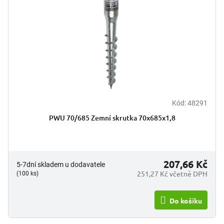
t
r
ů
o
d
u
k
t
ů
Kód:
48291
PWU 70/685 Zemní skrutka 70x685x1,8
207,66 Kč
5-7dní skladem u dodavatele
251,27 Kč včetně DPH
(100 ks)
Do košíku