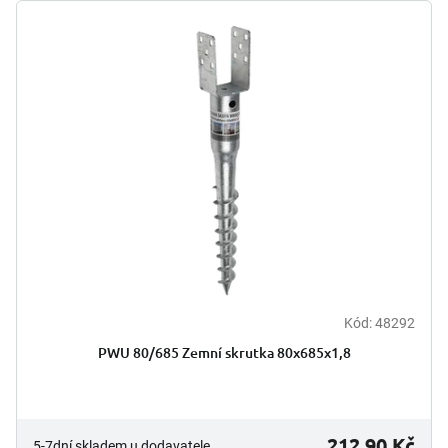
Kód:
48292
PWU 80/685 Zemní skrutka 80x685x1,8
212,90 Kč
5-7dní skladem u dodavatele