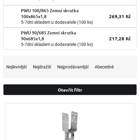
PWU 100/865 Zemní skrutka
269,31 Kč
100x865x1,8
5-7dní skladem u dodavatele
(100 ks)
PWU 90/685 Zemní skrutka
217,28 Kč
90x685x1,8
5-7dní skladem u dodavatele
(100 ks)
Ř
a
Nejlevnější
Nejdražší
Nejprodávanější
Abecedně
z
e
n
Otevřít filtr
í
p
V
r
ý
o
p
d
i
u
s
k
p