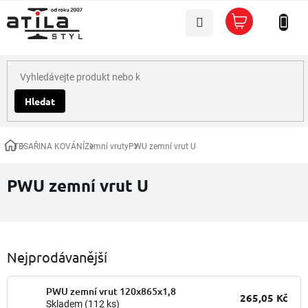
Přejít
Nákupní
na
košík
obsah
Hledat
TESAŘINA KOVÁNÍ
Zemní vruty
PWU zemní vrut U
Domů
PWU zemní vrut U
Nejprodávanější
PWU zemní vrut 120x865x1,8
265,05 Kč
Skladem
(112 ks)