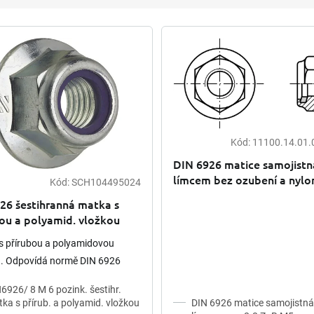
Kód:
11100.14.01.
DIN 6926 matice samojistn
límcem bez ozubení a nyl
Kód:
SCH104495024
8.8 pozink
26 šestihranná matka s
ou a polyamid. vložkou
k
s přírubou a polyamidovou
u. Odpovídá normě DIN 6926
6926/ 8 M 6 pozink. šestihr.
ka s přírub. a polyamid. vložkou
DIN 6926 matice samojistná