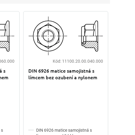
060.000
Kód:
11100.20.00.040.000
á s
DIN 6926 matice samojistná s
onem
límcem bez ozubení a nylonem
nerez A2
 s
DIN 6926 matice samojistná s