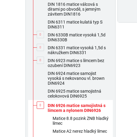
DIN 1816 matice válcová s
dírami po obvodě, s jemným
závitem DIN1816
DIN 6311 matice kulatá typ S
DIN6311
DIN 6330B matice vysoká 1,5d
DIN6330B
DIN 6331 matice vysoká 1,5d s
nákružkem DIN6331
DIN 6923 matice s límcem bez
ozubení DIN6923
DIN 6924 matice samojist
vysoká s nekovanou vl. brown
DIN6924
DIN 6925 matice samojistná
celokovová DIN6925
DIN 6926 matice samojistná s
límcem a nylonem DIN6926
Matice 8.8 pozink ZNB hladký
límec
Matice A2 nerez hladký límec