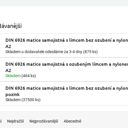
ávanější
DIN 6926 matice samojistná s límcem bez ozubení a nylo
A2
Skladem u dodavatele odesíláme za 3-4 dny
(875 ks)
DIN 6926 matice samojistná s ozubeným límcem a nylone
A2
Skladem
(464 ks)
DIN 6926 matice samojistná s límcem bez ozubení a nylo
pozink
Skladem
(37500 ks)
í
Nejdražší
Nejprodávanější
Abecedně