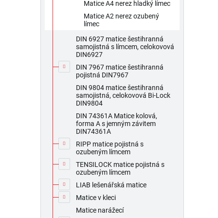
Matice A4 nerez hladký límec
Matice A2 nerez ozubený
límec
DIN 6927 matice šestihranná
samojistná s límcem, celokovová
DIN6927
DIN 7967 matice šestihranná
pojistná DIN7967
DIN 9804 matice šestihranná
samojistná, celokovová Bi-Lock
DIN9804
DIN 74361A Matice kolová,
forma A s jemným závitem
DIN74361A
RIPP matice pojistná s
ozubeným límcem
TENSILOCK matice pojistná s
ozubeným límcem
LIAB lešenářská matice
Matice v kleci
Matice narážecí