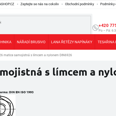
ILASHOP.CZ
Zeptejte se nás na cokoliv
Obchodní podmínky
Podmínky 
+420 77
Po – Pá: 6:
CHNIKA
NÁŘADÍ BRUSIVO
LANA ŘETĚZY NAPÍNÁKY
TESAŘINA 
26 matice samojistná s límcem a nylonem DIN6926
amojistná s límcem a n
orma:
DIN EN ISO 1993