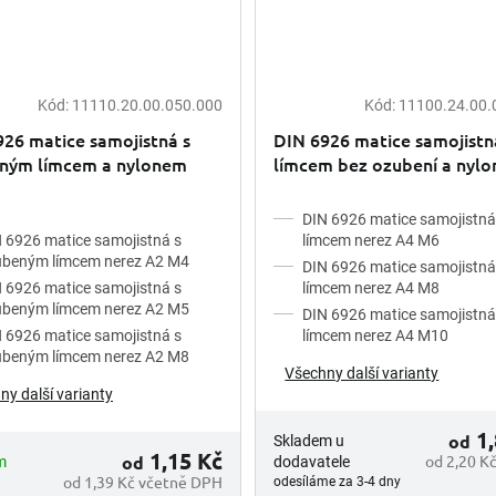
Kód:
11110.20.00.050.000
Kód:
11100.24.00.
26 matice samojistná s
DIN 6926 matice samojistn
ným límcem a nylonem
límcem bez ozubení a nyl
 A2
nerez A4
DIN 6926 matice samojistná
 6926 matice samojistná s
límcem nerez A4 M6
ubeným límcem nerez A2 M4
DIN 6926 matice samojistná
 6926 matice samojistná s
límcem nerez A4 M8
ubeným límcem nerez A2 M5
DIN 6926 matice samojistná
 6926 matice samojistná s
límcem nerez A4 M10
ubeným límcem nerez A2 M8
Všechny další varianty
ny další varianty
1,
od
Skladem u
1,15 Kč
od
od 2,20 K
m
dodavatele
od 1,39 Kč včetně DPH
odesíláme za 3-4 dny