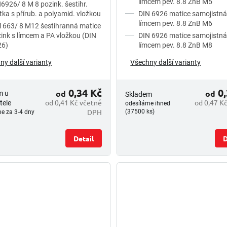
límcem pev. 8.8 ZnB M5
6926/ 8 M 8 pozink. šestihr.
ka s přírub. a polyamid. vložkou
DIN 6926 matice samojistná
límcem pev. 8.8 ZnB M6
663/ 8 M12 šestihranná matice
ink s límcem a PA vložkou (DIN
DIN 6926 matice samojistná
26)
límcem pev. 8.8 ZnB M8
ny další varianty
Všechny další varianty
0,34 Kč
0,
od
od
m u
Skladem
od 0,41 Kč včetně
od 0,47 K
tele
odesíláme ihned
DPH
(37500 ks)
e za 3-4 dny
Detail
D