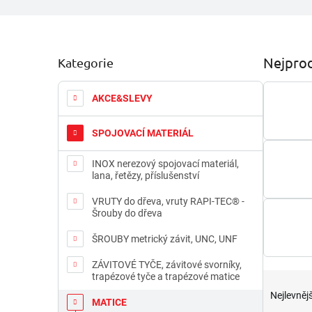
P
Nejprod
Kategorie
Přeskočit
o
kategorie
s
t
AKCE&SLEVY
r
a
SPOJOVACÍ MATERIÁL
n
n
INOX nerezový spojovací materiál,
í
lana, řetězy, příslušenství
p
a
VRUTY do dřeva, vruty RAPI-TEC® -
Šrouby do dřeva
n
e
ŠROUBY metrický závit, UNC, UNF
l
ZÁVITOVÉ TYČE, závitové svorníky,
Ř
trapézové tyče a trapézové matice
a
Nejlevnějš
MATICE
z