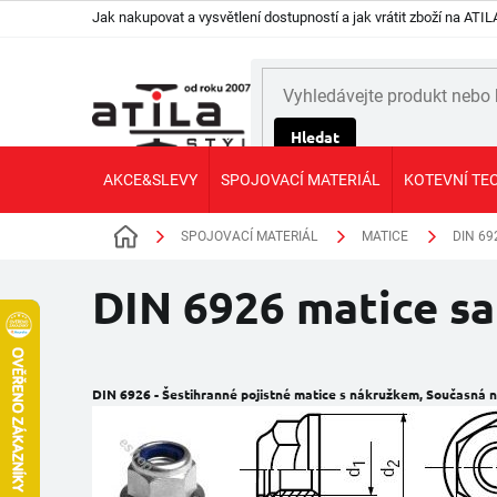
Přejít
Jak nakupovat a vysvětlení dostupností a jak vrátit zboží na AT
na
obsah
Hledat
AKCE&SLEVY
SPOJOVACÍ MATERIÁL
KOTEVNÍ TE
SPOJOVACÍ MATERIÁL
MATICE
DIN 69
Domů
DIN 6926 matice s
DIN 6926 - Šestihranné pojistné matice s nákružkem,
Současná n