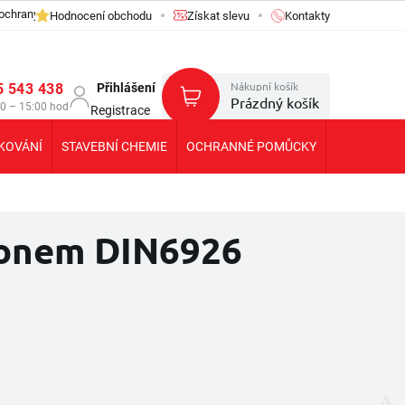
ochrany osobních údajů GDPR
Hodnocení obchodu
Získat slevu
Kontakty
Nákupní košík
5 543 438
Přihlášení
Prázdný košík
30 – 15:00 hod
Registrace
KOVÁNÍ
STAVEBNÍ CHEMIE
OCHRANNÉ POMŮCKY
KOLEČKA T
ylonem DIN6926