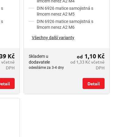
límcem nerez A2 M4
 s
DIN 6926 matice samojistná s
límcem nerez A2 M5
 s
DIN 6926 matice samojistná s
límcem nerez A2 M6
Všechny další varianty
39 Kč
1,10 Kč
od
Skladem u
č včetně
od 1,33 Kč včetně
dodavatele
DPH
DPH
odesíláme za 3-4 dny
etail
Detail