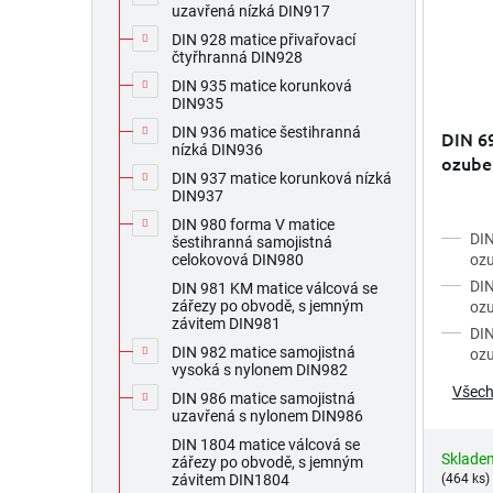
uzavřená nízká DIN917
DIN 928 matice přivařovací
čtyřhranná DIN928
DIN 935 matice korunková
DIN935
DIN 936 matice šestihranná
DIN 69
nízká DIN936
ozube
DIN 937 matice korunková nízká
nerez
DIN937
DIN 980 forma V matice
DIN
šestihranná samojistná
oz
celokovová DIN980
DIN
DIN 981 KM matice válcová se
zářezy po obvodě, s jemným
oz
závitem DIN981
DIN
DIN 982 matice samojistná
oz
vysoká s nylonem DIN982
Všech
DIN 986 matice samojistná
uzavřená s nylonem DIN986
DIN 1804 matice válcová se
Sklade
zářezy po obvodě, s jemným
(464 ks)
závitem DIN1804