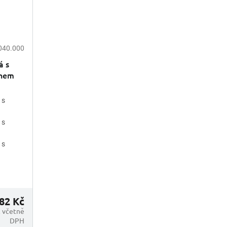
040.000
á s
onem
 s
 s
 s
82 Kč
č včetně
DPH