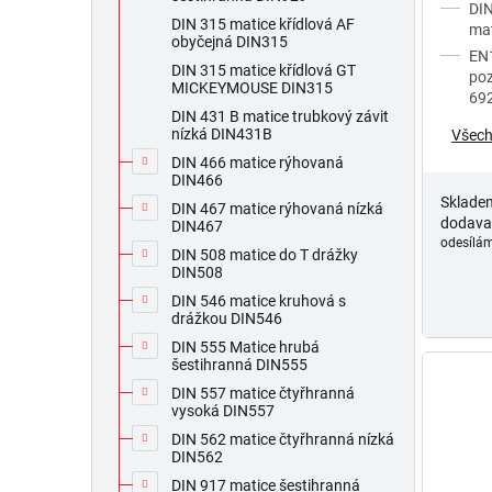
DIN
DIN 315 matice křídlová AF
mat
obyčejná DIN315
EN1
DIN 315 matice křídlová GT
poz
MICKEYMOUSE DIN315
69
DIN 431 B matice trubkový závit
nízká DIN431B
Všech
DIN 466 matice rýhovaná
DIN466
Sklade
DIN 467 matice rýhovaná nízká
dodava
DIN467
odesílám
DIN 508 matice do T drážky
DIN508
DIN 546 matice kruhová s
drážkou DIN546
DIN 555 Matice hrubá
šestihranná DIN555
DIN 557 matice čtyřhranná
vysoká DIN557
DIN 562 matice čtyřhranná nízká
DIN562
DIN 917 matice šestihranná