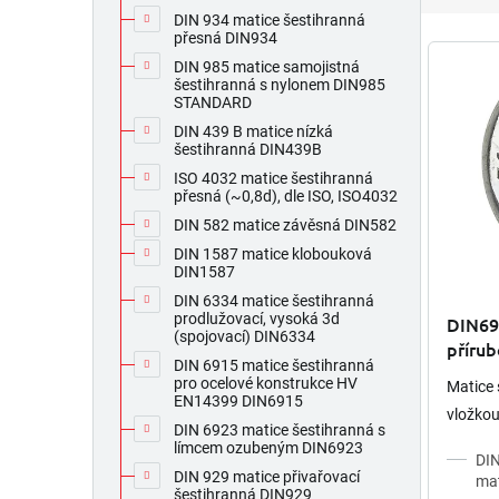
e
DIN 934 matice šestihranná
n
přesná DIN934
V
í
ý
DIN 985 matice samojistná
šestihranná s nylonem DIN985
p
p
STANDARD
r
i
DIN 439 B matice nízká
o
s
šestihranná DIN439B
d
p
ISO 4032 matice šestihranná
u
r
přesná (~0,8d), dle ISO, ISO4032
k
o
DIN 582 matice závěsná DIN582
t
d
DIN 1587 matice klobouková
ů
u
DIN1587
k
DIN 6334 matice šestihranná
t
prodlužovací, vysoká 3d
DIN69
ů
(spojovací) DIN6334
přírub
DIN 6915 matice šestihranná
pozin
pro ocelové konstrukce HV
Matice 
EN14399 DIN6915
vložko
DIN 6923 matice šestihranná s
límcem ozubeným DIN6923
DIN
DIN 929 matice přivařovací
mat
šestihranná DIN929