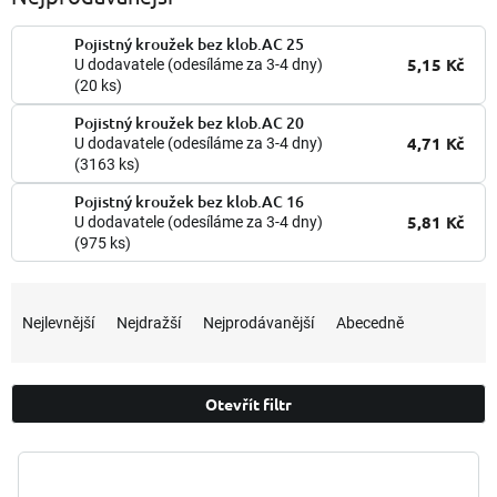
Pojistný kroužek bez klob.AC 25
5,15 Kč
U dodavatele (odesíláme za 3-4 dny)
(20 ks)
Pojistný kroužek bez klob.AC 20
4,71 Kč
U dodavatele (odesíláme za 3-4 dny)
(3163 ks)
Pojistný kroužek bez klob.AC 16
5,81 Kč
U dodavatele (odesíláme za 3-4 dny)
(975 ks)
Ř
a
Nejlevnější
Nejdražší
Nejprodávanější
Abecedně
z
e
n
Otevřít filtr
í
p
V
r
ý
o