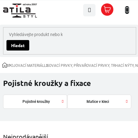
Přejít
Nákupní
na
košík
obsah
Hledat
SPOJOVACÍ MATERIÁL
LISOVACÍ PRVKY, PŘIVAŘOVACÍ PRVKY, TRHACÍ NÝTY, 
Domů
Pojistné kroužky a fixace
Pojistné kroužky
Matice v kleci
Nejprodávanější