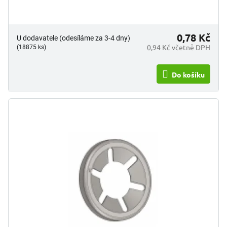
0,78 Kč
U dodavatele (odesíláme za 3-4 dny)
0,94 Kč včetně DPH
(18875 ks)
Do košíku