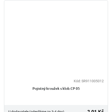
Kód:
SR911005012
Pojistný kroužek s klob.CP 05
2,01 Kč
U dodavatele (odesíláme za 3-4 dny)