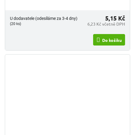
5,15 Kč
U dodavatele (odesíláme za 3-4 dny)
6,23 Kč včetně DPH
(20 ks)
Do košíku