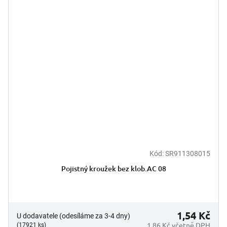
Kód:
SR911308015
Pojistný kroužek bez klob.AC 08
1,54 Kč
U dodavatele (odesíláme za 3-4 dny)
1,86 Kč včetně DPH
(17921 ks)