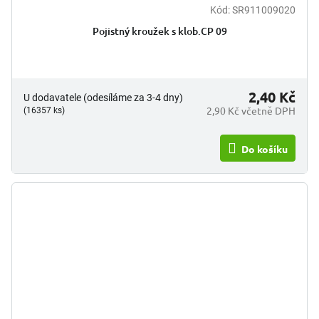
Kód:
SR911009020
Pojistný kroužek s klob.CP 09
2,40 Kč
U dodavatele (odesíláme za 3-4 dny)
2,90 Kč včetně DPH
(16357 ks)
Do košíku