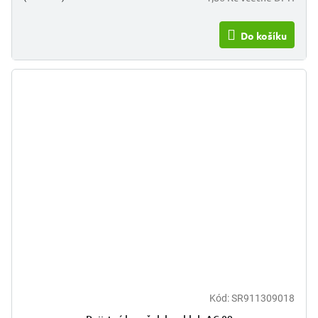
Do košíku
Kód:
SR911309018