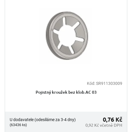
p
d
i
u
s
k
p
t
r
ů
o
d
u
k
t
ů
Kód:
SR911303009
Pojistný kroužek bez klob.AC 03
0,76 Kč
U dodavatele (odesíláme za 3-4 dny)
0,92 Kč včetně DPH
(63436 ks)