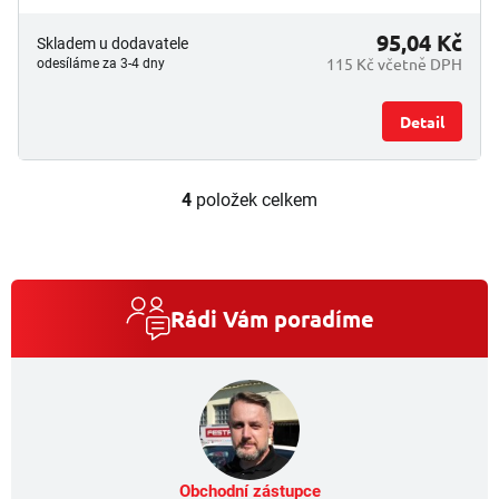
95,04 Kč
Skladem u dodavatele
115 Kč včetně DPH
odesíláme za 3-4 dny
Detail
4
položek celkem
O
v
l
á
d
a
Rádi Vám poradíme
c
í
p
r
v
k
y
v
Obchodní zástupce