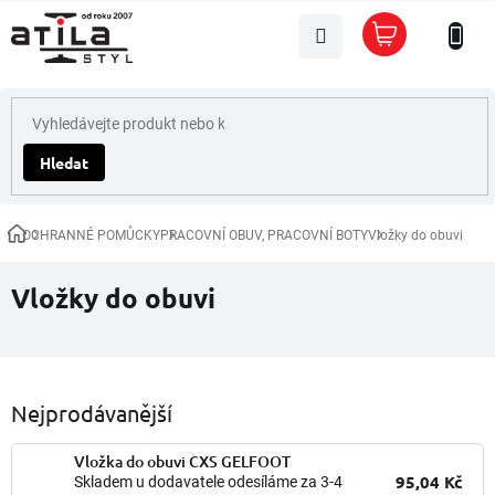
Přejít
Nákupní
na
košík
obsah
Hledat
OCHRANNÉ POMŮCKY
PRACOVNÍ OBUV, PRACOVNÍ BOTY
Vložky do obuvi
Domů
Vložky do obuvi
Nejprodávanější
Vložka do obuvi CXS GELFOOT
95,04 Kč
Skladem u dodavatele odesíláme za 3-4