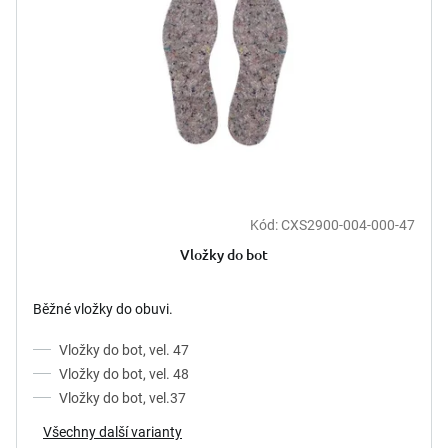
k
p
t
r
ů
o
d
u
k
t
ů
Kód:
CXS2900-004-000-47
Vložky do bot
Běžné vložky do obuvi.
Vložky do bot, vel. 47
Vložky do bot, vel. 48
Vložky do bot, vel.37
Všechny další varianty