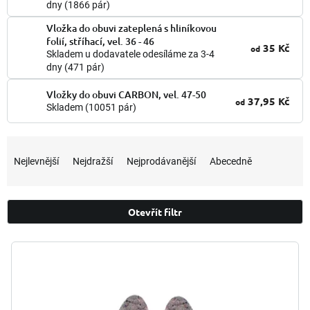
dny
(1866 pár)
Vložka do obuvi zateplená s hliníkovou
folií, stříhací, vel. 36 - 46
35 Kč
od
Skladem u dodavatele odesíláme za 3-4
dny
(471 pár)
Vložky do obuvi CARBON, vel. 47-50
37,95 Kč
od
Skladem
(10051 pár)
Ř
a
Nejlevnější
Nejdražší
Nejprodávanější
Abecedně
z
e
n
Otevřít filtr
í
p
V
r
ý
o
p
d
i
u
s