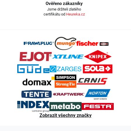
Ověřeno zákazníky
Jsme držiteli zlatého
certifikátu od
Heureka.cz
Z
á
p
a
t
í
Zobrazit všechny značky