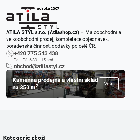
ATILA STÝL s.r.o. (Atilashop.cz)
– Maloobchodní a
velkoobchodní prodej, kompletace objednávek,
poradenská činnost, dodávky po celé ČR.
+420 775 543 438
Po – Pá: 6:30 – 15 hod
obchod@atilastyl.cz
Kamenná prodejna a vlastní sklad
Více
2
na 350 m
Kategorie zboží