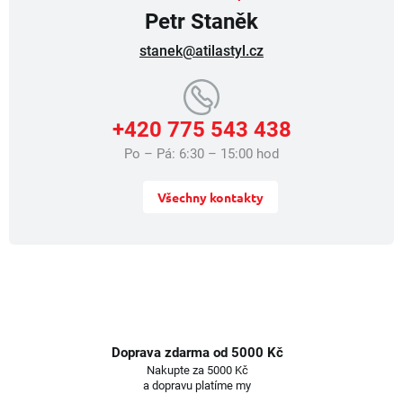
ý
Petr Staněk
p
i
stanek@atilastyl.cz
s
u
+420 775 543 438
Po – Pá: 6:30 – 15:00 hod
Všechny kontakty
Doprava zdarma od 5000 Kč
Nakupte za 5000 Kč
a dopravu platíme my