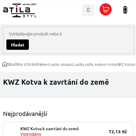
Přejít
Nákupní
na
košík
obsah
Hledat
TESAŘINA KOVÁNÍ
Kotevní patky sloupků, patky pilíře, kotevní hroty
KWZ Kotva k
Domů
KWZ Kotva k zavrtání do země
Nejprodávanější
KWZ Kotva k zavrtání do země
72,13 Kč
Vyprodáno