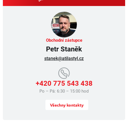
c
í
p
r
v
k
y
v
Obchodní zástupce
ý
Petr Staněk
p
i
stanek@atilastyl.cz
s
u
+420 775 543 438
Po – Pá: 6:30 – 15:00 hod
Všechny kontakty