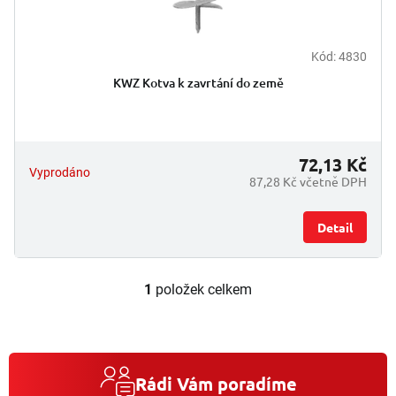
ů
Kód:
4830
Průměrné
hodnocení
KWZ Kotva k zavrtání do země
produktu
je
5,0
z
5
72,13 Kč
Vyprodáno
hvězdiček.
87,28 Kč včetně DPH
Detail
1
položek celkem
O
v
l
á
d
a
Rádi Vám poradíme