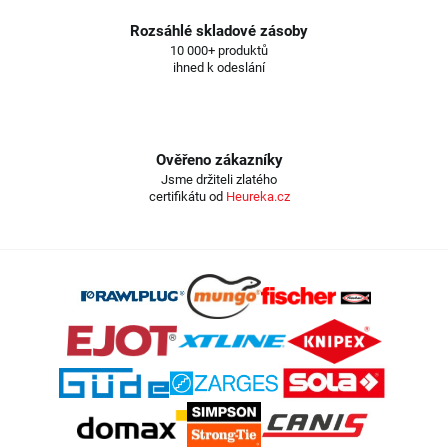
Rozsáhlé skladové zásoby
10 000+ produktů
ihned k odeslání
Ověřeno zákazníky
Jsme držiteli zlatého
certifikátu od
Heureka.cz
Z
á
p
a
t
í