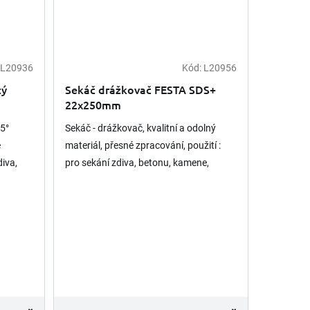
L20936
Kód:
L20956
tý
Sekáč drážkovač FESTA SDS+
22x250mm
5°
Sekáč - drážkovač, kvalitní a odolný
é
materiál, přesné zpracování, použití :
diva,
pro sekání zdiva, betonu, kamene,
bných
dlažeb a podobných materiálů, pro
upnutí v elektrických vrtacích...