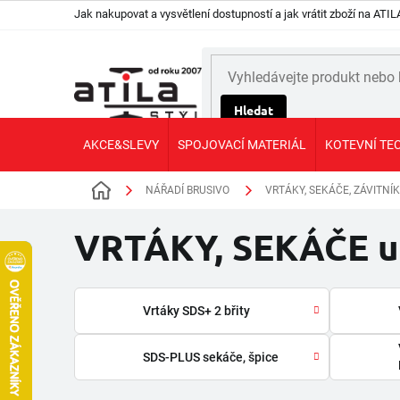
Přejít
Jak nakupovat a vysvětlení dostupností a jak vrátit zboží na AT
na
obsah
Hledat
AKCE&SLEVY
SPOJOVACÍ MATERIÁL
KOTEVNÍ TE
NÁŘADÍ BRUSIVO
VRTÁKY, SEKÁČE, ZÁVITNÍK
Domů
VRTÁKY, SEKÁČE u
Vrtáky SDS+ 2 břity
SDS-PLUS sekáče, špice