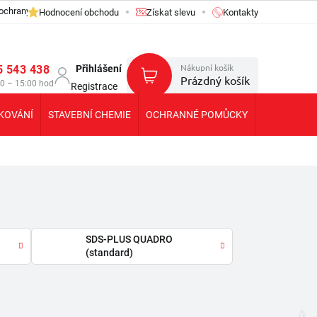
ochrany osobních údajů GDPR
Hodnocení obchodu
Získat slevu
Kontakty
Nákupní košík
5 543 438
Přihlášení
Prázdný košík
30 – 15:00 hod
Registrace
KOVÁNÍ
STAVEBNÍ CHEMIE
OCHRANNÉ POMŮCKY
KOLEČKA T
SDS-PLUS QUADRO
(standard)