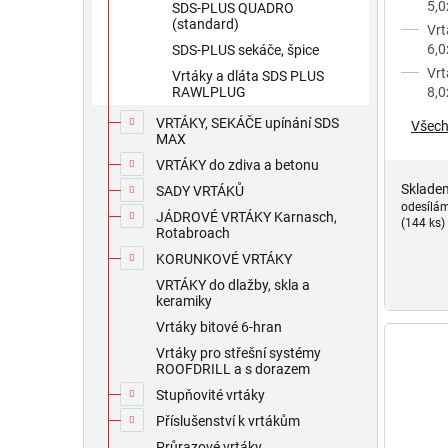
5,
SDS-PLUS QUADRO
(standard)
Vr
6,
SDS-PLUS sekáče, špice
Vr
Vrtáky a dláta SDS PLUS
8,
RAWLPLUG
VRTÁKY, SEKÁČE upínání SDS
Všech
MAX
VRTÁKY do zdiva a betonu
Sklade
SADY VRTÁKŮ
odesílá
JÁDROVÉ VRTÁKY Karnasch,
(144 ks)
Rotabroach
KORUNKOVÉ VRTÁKY
VRTÁKY do dlažby, skla a
keramiky
Vrtáky bitové 6-hran
Vrtáky pro střešní systémy
ROOFDRILL a s dorazem
Stupňovité vrtáky
Příslušenství k vrtákům
Průrazové vrtáky