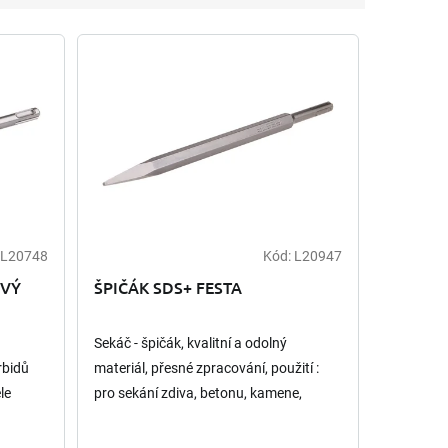
L20748
Kód:
L20947
OVÝ
ŠPIČÁK SDS+ FESTA
Sekáč - špičák, kvalitní a odolný
rbidů
materiál, přesné zpracování, použití :
le
pro sekání zdiva, betonu, kamene,
otě
dlažeb a podobných materiálů, pro
.
upnutí v elektrických vrtacích...