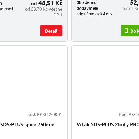
52,
48,51 Kč
od
Skladem u
m
63,71 K
od 58,70 Kč včetně
dodavatele
me ihned
DPH
odesíláme za 3-4 dny
Detail
Do 
Kód:
PK-382-0001
Kód:
PK-3
 SDS-PLUS špice 250mm
Vrták SDS-PLUS 2břity PR