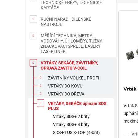
e
TECHNICKÉ FRÉZY, TECHNICKÉ
KARTÁČE
n
V
í
ý
RUČNÍ NÁŘADÍ, DÍLENSKÉ
p
p
NÁSTROJE
r
i
MĚŘÍCÍ TECHNIKA, METRY,
o
s
VODOVÁHY, ÚHLOMĚRY, TUŽKY,
d
p
ZNAČKOVACÍ SPREJE, LASERY
u
r
LASERLINER
k
o
VRTÁKY, SEKÁČE, ZÁVITNÍKY,
t
d
OPRAVA ZÁVITU V-COIL
ů
u
k
ZÁVITNÍKY VÖLKEL PROFI
t
VRTÁKY DO KOVU
Vrták
ů
VRTÁKY DO DŘEVA
VRTÁKY, SEKÁČE upínání SDS
Vrták 
PLUS
upínán
Vrtáky SDS+ 2 břity
maximál
Vrtáky SDS+ 4 břity
kamene,
SDS-PLUS X-TOP (4-břit)
Vr
pro hmo