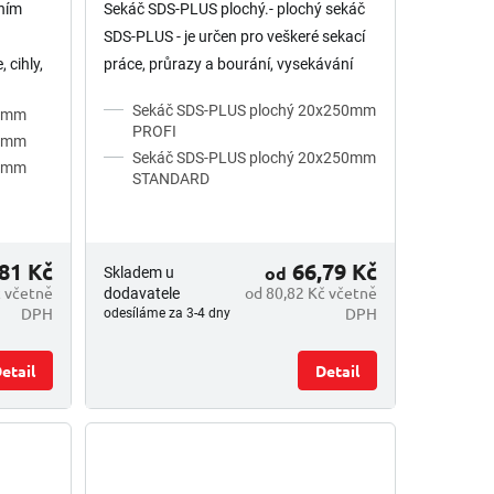
áním
Sekáč SDS-PLUS plochý.- plochý sekáč
SDS-PLUS - je určen pro veškeré sekací
 cihly,
práce, průrazy a bourání, vysekávání
ní děr
ploch, otvorů nebo drážek - vhodný do
Sekáč SDS-PLUS plochý 20x250mm
50mm
betonu a všech...
PROFI
50mm
Sekáč SDS-PLUS plochý 20x250mm
50mm
STANDARD
81 Kč
66,79 Kč
od
Skladem u
č včetně
od 80,82 Kč včetně
dodavatele
DPH
DPH
odesíláme za 3-4 dny
etail
Detail