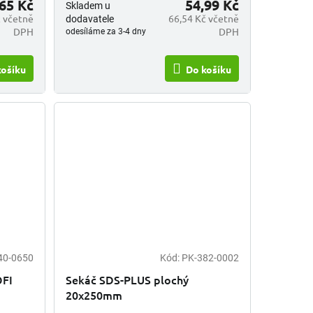
65 Kč
54,99 Kč
Skladem u
č včetně
66,54 Kč včetně
dodavatele
DPH
DPH
odesíláme za 3-4 dny
košíku
Do košíku
40-0650
Kód:
PK-382-0002
OFI
Sekáč SDS-PLUS plochý
20x250mm