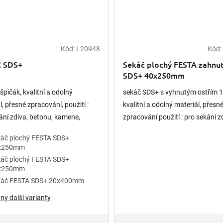
Kód:
L20948
Kód:
 SDS+
Sekáč plochý FESTA zahnu
SDS+ 40x250mm
špičák, kvalitní a odolný
sekáč SDS+ s vyhnutým ostřím 1
l, přesné zpracování, použití :
kvalitní a odolný materiál, přesn
ání zdiva, betonu, kamene,
zpracování použití : pro sekání z
a podobných materiálů, pro
betonu, kamene, dlažeb a podo
áč plochý FESTA SDS+
 elektrických vrtacích...
materiálů pro upnutí v...
x250mm
áč plochý FESTA SDS+
x250mm
káč FESTA SDS+ 20x400mm
ny další varianty