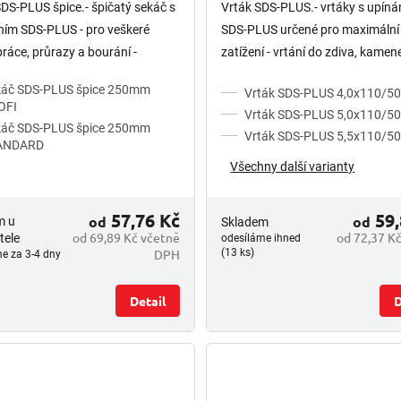
DS-PLUS špice.- špičatý sekáč s
Vrták SDS-PLUS.- vrtáky s upín
ím SDS-PLUS - pro veškeré
SDS-PLUS určené pro maximální
práce, průrazy a bourání -
zatížení - vrtání do zdiva, kamene,
do betonu a všech stavebních
betonu a žuly - vhodné i pro vrtá
káč SDS-PLUS špice 250mm
Vrták SDS-PLUS 4,0x110/
lů
pro hmoždinky a kotvy - 2...
OFI
Vrták SDS-PLUS 5,0x110/
káč SDS-PLUS špice 250mm
Vrták SDS-PLUS 5,5x110/
ANDARD
Všechny další varianty
57,76 Kč
59,
od
od
m u
Skladem
od 69,89 Kč včetně
od 72,37 K
tele
odesíláme ihned
DPH
(13 ks)
e za 3-4 dny
Detail
D