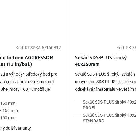
Kód:
RT-SDSA-6/160B12
Kód:
PK-3
 do betonu AGGRESSOR
Sekáč SDS-PLUS široký
us (12 ks/bal.)
40x250mm
sti a výhody• Středový bod pro
Sekáč SDS-PLUS široký.- sekáč s
zahájení vrtání bez uklouznutí
uchycením SDS-PLUS - je určen 
 Úhel hrotu 160 ° umožňuje
odsekávání materiálu ve větším
vrtání v betonu• Velmi hluboké
- tento nástroj není určeny k páč
Sekáč SDS-PLUS široký 40
x 160 mm
 karbidové desky...
vyvracení materiálu - vhodný do.
PROFI
 x 160 mm
Sekáč SDS-PLUS široký 40
x 160 mm
STANDARD
ny další varianty