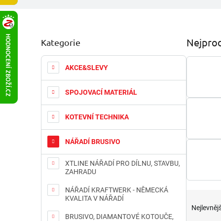
P
Nejprod
Kategorie
Přeskočit
o
kategorie
s
t
AKCE&SLEVY
r
a
SPOJOVACÍ MATERIÁL
n
n
KOTEVNÍ TECHNIKA
í
p
a
NÁŘADÍ BRUSIVO
n
e
XTLINE NÁŘADÍ PRO DÍLNU, STAVBU,
ZAHRADU
l
NÁŘADÍ KRAFTWERK - NĚMECKÁ
Ř
KVALITA V NÁŘADÍ
a
Nejlevnějš
z
BRUSIVO, DIAMANTOVÉ KOTOUČE,