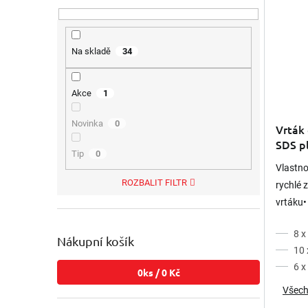
Na skladě
34
Akce
1
Novinka
0
Vrták
SDS pl
Tip
0
Vlastno
ROZBALIT FILTR
rychlé 
vrtáku•
rychlé 
8 
uložení
Nákupní košík
10
6 
0
ks /
0 Kč
Všech