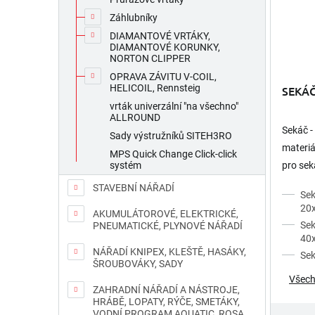
Záhlubníky
DIAMANTOVÉ VRTÁKY,
DIAMANTOVÉ KORUNKY,
NORTON CLIPPER
OPRAVA ZÁVITU V-COIL,
HELICOIL, Rennsteig
SEKÁČ
vrták univerzální "na všechno"
ALLROUND
Sekáč - 
Sady výstružníků SITEH3RO
materiá
MPS Quick Change Click-click
pro sek
systém
dlažeb 
STAVEBNÍ NÁŘADÍ
Sek
upnutí v
20
AKUMULÁTOROVÉ, ELEKTRICKÉ,
Sek
PNEUMATICKÉ, PLYNOVÉ NÁŘADÍ
40
NÁŘADÍ KNIPEX, KLEŠTĚ, HASÁKY,
Se
ŠROUBOVÁKY, SADY
Všech
ZAHRADNÍ NÁŘADÍ A NÁSTROJE,
HRÁBĚ, LOPATY, RÝČE, SMETÁKY,
VODNÍ PROGRAM AQUATIC, ROSA