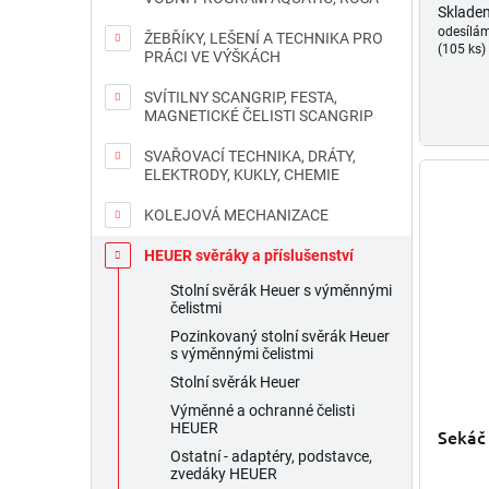
Sklade
odesílá
ŽEBŘÍKY, LEŠENÍ A TECHNIKA PRO
(105 ks)
PRÁCI VE VÝŠKÁCH
SVÍTILNY SCANGRIP, FESTA,
MAGNETICKÉ ČELISTI SCANGRIP
SVAŘOVACÍ TECHNIKA, DRÁTY,
ELEKTRODY, KUKLY, CHEMIE
KOLEJOVÁ MECHANIZACE
HEUER svěráky a příslušenství
Stolní svěrák Heuer s výměnnými
čelistmi
Pozinkovaný stolní svěrák Heuer
s výměnnými čelistmi
Stolní svěrák Heuer
Výměnné a ochranné čelisti
HEUER
Sekáč
Ostatní - adaptéry, podstavce,
zvedáky HEUER