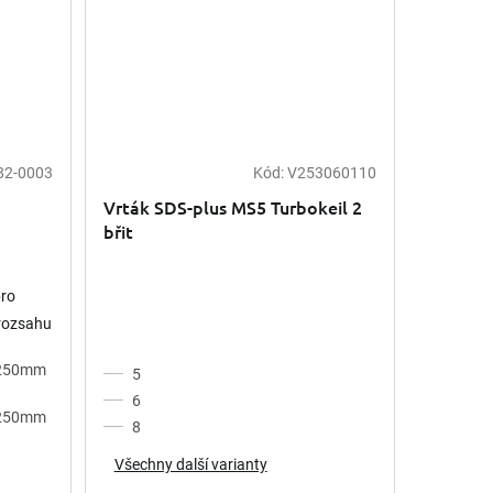
82-0003
Kód:
V253060110
Vrták SDS-plus MS5 Turbokeil 2
břit
pro
 rozsahu
ení a
x250mm
5
..
6
x250mm
8
Všechny další varianty