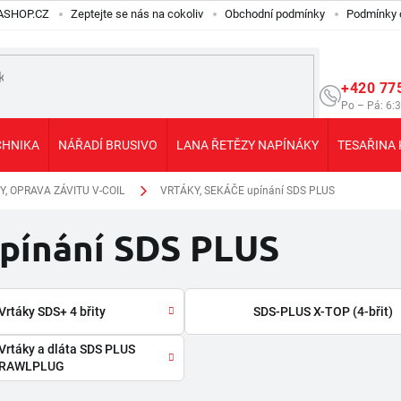
ILASHOP.CZ
Zeptejte se nás na cokoliv
Obchodní podmínky
Podmínky 
+420 77
Po – Pá: 6:
CHNIKA
NÁŘADÍ BRUSIVO
LANA ŘETĚZY NAPÍNÁKY
TESAŘINA 
Y, OPRAVA ZÁVITU V-COIL
VRTÁKY, SEKÁČE upínání SDS PLUS
pínání SDS PLUS
Vrtáky SDS+ 4 břity
SDS-PLUS X-TOP (4-břit)
Vrtáky a dláta SDS PLUS
RAWLPLUG