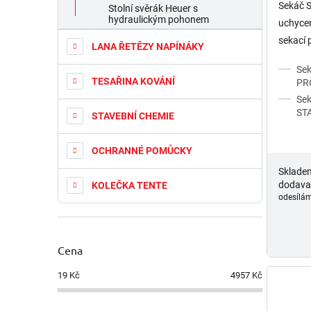
Sekáč S
Stolní svěrák Heuer s
hydraulickým pohonem
uchycen
sekací 
LANA ŘETĚZY NAPÍNÁKY
vhodný 
Se
materiá
TESAŘINA KOVÁNÍ
PR
Se
ST
STAVEBNÍ CHEMIE
OCHRANNÉ POMŮCKY
Sklade
dodava
KOLEČKA TENTE
odesílám
Cena
19
Kč
4957
Kč