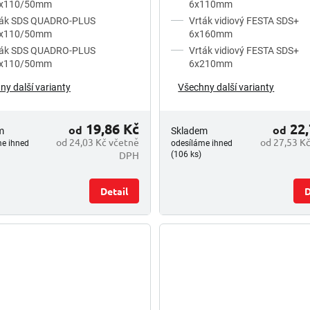
0x110/50mm
6x110mm
ták SDS QUADRO-PLUS
Vrták vidiový FESTA SDS+
0x110/50mm
6x160mm
ták SDS QUADRO-PLUS
Vrták vidiový FESTA SDS+
0x110/50mm
6x210mm
ny další varianty
Všechny další varianty
19,86 Kč
22,
od
od
m
Skladem
od 24,03 Kč včetně
od 27,53 K
me ihned
odesíláme ihned
DPH
(106 ks)
Detail
D