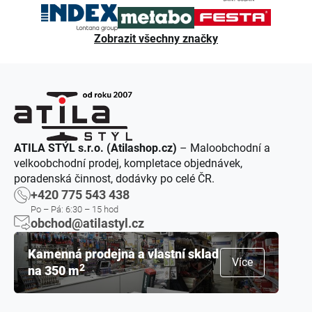
Zobrazit všechny značky
ATILA STÝL s.r.o. (Atilashop.cz)
– Maloobchodní a
velkoobchodní prodej, kompletace objednávek,
poradenská činnost, dodávky po celé ČR.
+420 775 543 438
Po – Pá: 6:30 – 15 hod
obchod@atilastyl.cz
Kamenná prodejna a vlastní sklad
Více
2
na 350 m