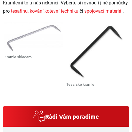
Kramlemi to u nás nekončí. Vyberte si rovnou i jiné pomůcky
pro
tesařinu, kování,
kotevní techniku
či
spojovací materiál
.
Kramle skladem
Tesařské kramle
Rádi Vám poradíme