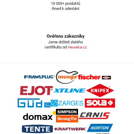
10 000+ produktů
ihned k odeslání
Ověřeno zákazníky
Jsme držiteli zlatého
certifikátu od
Heureka.cz
Z
á
p
a
t
í