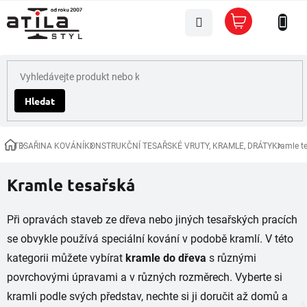
Přejít
Nákupní
na
košík
obsah
Hledat
TESAŘINA KOVÁNÍ
KONSTRUKČNÍ TESAŘSKÉ VRUTY, KRAMLE, DRÁTY
Kramle t
Domů
Kramle tesařská
Při opravách staveb ze dřeva nebo jiných tesařských pracích
se obvykle používá speciální kování v podobě kramlí. V této
kategorii můžete vybírat
kramle do dřeva
s různými
povrchovými úpravami a v různých rozměrech. Vyberte si
kramli podle svých představ, nechte si ji doručit až domů a