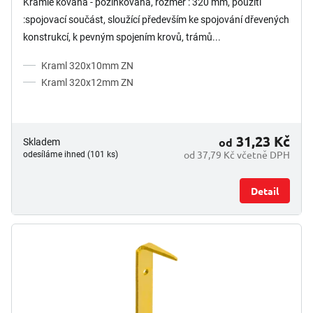
Kramle kovaná - pozinkovaná, rozměr : 320 mm, použití
z
:spojovací součást, sloužící především ke spojování dřevených
5
konstrukcí, k pevným spojením krovů, trámů...
hvězdiček.
Kraml 320x10mm ZN
Kraml 320x12mm ZN
31,23 Kč
od
Skladem
od 37,79 Kč včetně DPH
odesíláme ihned (101 ks)
Detail