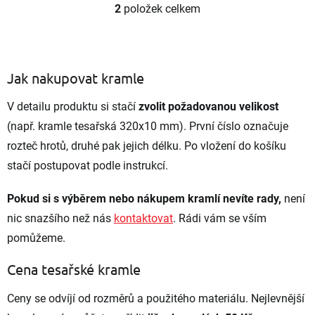
2
položek celkem
O
v
l
á
d
Jak nakupovat kramle
a
c
V detailu produktu si stačí
zvolit požadovanou velikost
í
p
(např. kramle tesařská 320x10 mm). První číslo označuje
r
rozteč hrotů, druhé pak jejich délku. Po vložení do košíku
v
k
stačí postupovat podle instrukcí.
y
v
Pokud si s výběrem nebo nákupem kramlí nevíte rady,
není
ý
p
nic snazšího než nás
kontaktovat
. Rádi vám se vším
i
pomůžeme.
s
u
Cena tesařské kramle
Ceny se odvíjí od rozměrů a použitého materiálu. Nejlevnější