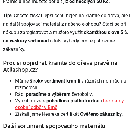
kramle u nás můžete pořídit
již od necelých 50 Kč.
Tip!:
Chcete získat lepší cenu nejen na kramle do dřeva, ale i
na další spojovací materiál z našeho e-shopu? Stačí se při
nákupu zaregistrovat a můžete využít
okamžitou slevu 5 %
na veškerý sortiment
i další výhody pro registrované
zákazníky.
Proč si objednat kramle do dřeva právě na
Atilashop.cz?
Máme
široký sortiment kramlí
v různých normách a
rozměrech.
Rádi
poradíme s výběrem
čehokoliv.
Využít můžete
pohodlnou platbu kartou
i
bezplatný
osobní odběr v Brně
.
Získali jsme Heureka certifikát
Ověřeno zákazníky.
Další sortiment spojovacího materiálu