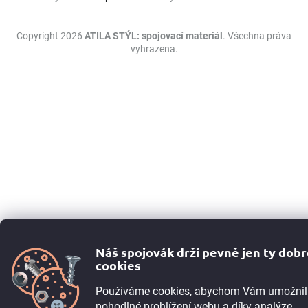
Copyright 2026
ATILA STÝL: spojovací materiál
. Všechna práva
vyhrazena.
Náš spojovák drží pevně jen ty dob
cookies
Používáme cookies, abychom Vám umožnil
pohodlné prohlížení webu a díky analýze