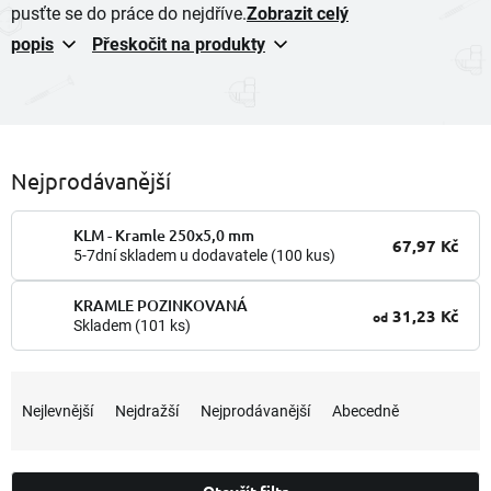
pusťte se do práce do nejdříve.
Zobrazit celý
popis
Přeskočit na produkty
Nejprodávanější
KLM - Kramle 250x5,0 mm
67,97 Kč
5-7dní skladem u dodavatele
(100 kus)
KRAMLE POZINKOVANÁ
31,23 Kč
od
Skladem
(101 ks)
Ř
a
Nejlevnější
Nejdražší
Nejprodávanější
Abecedně
z
e
n