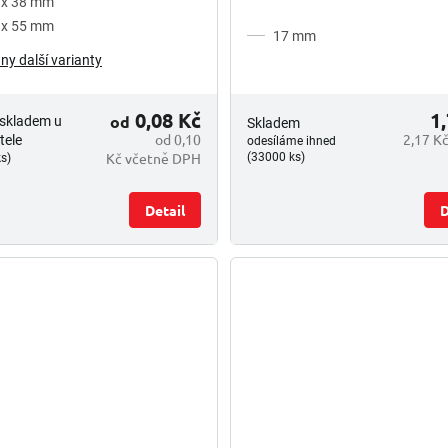
 x 38 mm
 x 55 mm
17 mm
ny další varianty
0,08 Kč
1
od
 skladem u
Skladem
od 0,10
2,17 K
tele
odesíláme ihned
Kč včetně DPH
(33000 ks)
s)
Detail
D