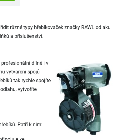
ořídit různé typy hřebíkovaček značky RAWL od aku
lňků a příslušenství.
rofesionální dílně i v
u vytváření spojů
bíků tak rychle spojíte
podlahu, vytvoříte
řebíků. Patří k nim:
připojuje ke