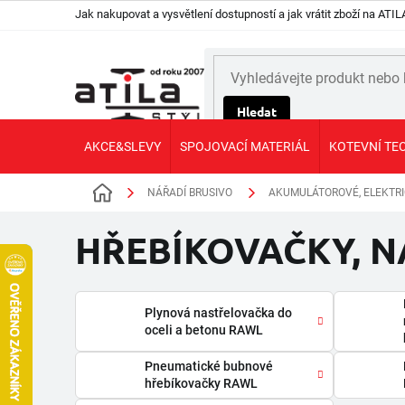
Přejít
Jak nakupovat a vysvětlení dostupností a jak vrátit zboží na AT
na
obsah
Hledat
AKCE&SLEVY
SPOJOVACÍ MATERIÁL
KOTEVNÍ TE
NÁŘADÍ BRUSIVO
AKUMULÁTOROVÉ, ELEKTRI
Domů
HŘEBÍKOVAČKY, NA
Plynová nastřelovačka do
oceli a betonu RAWL
Pneumatické bubnové
hřebíkovačky RAWL