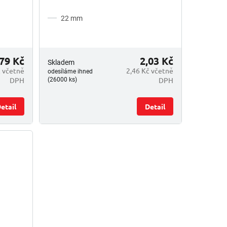
22 mm
,79 Kč
2,03 Kč
Skladem
č včetně
2,46 Kč včetně
odesíláme ihned
DPH
DPH
(26000 ks)
etail
Detail