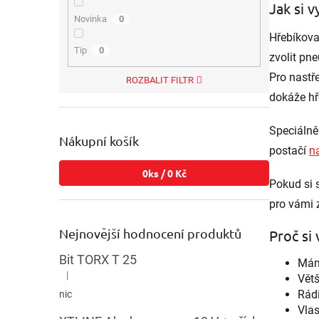
Jak si 
Novinka
0
Hřebíkova
Tip
0
zvolit pn
Pro nastř
ROZBALIT FILTR
dokáže hř
Speciálně 
Nákupní košík
postačí
n
0
ks /
0 Kč
Pokud si 
pro vámi 
Nejnovější hodnocení produktů
Proč si
Bit TORX T 25
Mám
|
Větš
Hodnocení produktu je 5 z 5 hvězdiček.
Rád
nic
Vlas