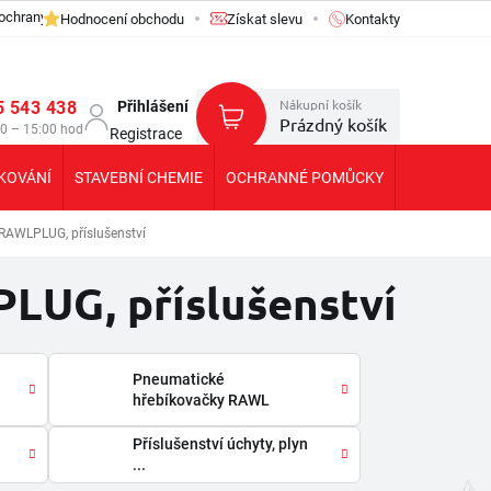
ochrany osobních údajů GDPR
Hodnocení obchodu
Získat slevu
Kontakty
Nákupní košík
5 543 438
Přihlášení
Prázdný košík
30 – 15:00 hod
Registrace
KOVÁNÍ
STAVEBNÍ CHEMIE
OCHRANNÉ POMŮCKY
KOLEČKA T
AWLPLUG, příslušenství
UG, příslušenství
Pneumatické
hřebíkovačky RAWL
Příslušenství úchyty, plyn
...