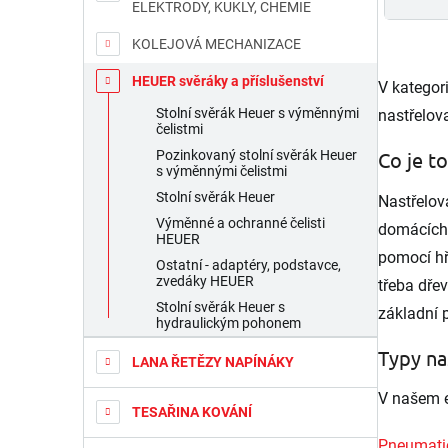
ELEKTRODY, KUKLY, CHEMIE
KOLEJOVÁ MECHANIZACE
HEUER svěráky a příslušenství
V kategor
Stolní svěrák Heuer s výměnnými
nastřelov
čelistmi
Co je t
Pozinkovaný stolní svěrák Heuer
s výměnnými čelistmi
Stolní svěrák Heuer
Nastřelov
Výměnné a ochranné čelisti
domácích 
HEUER
pomocí hř
Ostatní - adaptéry, podstavce,
zvedáky HEUER
třeba dřev
Stolní svěrák Heuer s
základní 
hydraulickým pohonem
Typy na
LANA ŘETĚZY NAPÍNÁKY
V našem e
TESAŘINA KOVÁNÍ
Pneumatic