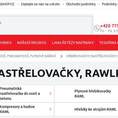
ILASHOP.CZ
Zeptejte se nás na cokoliv
Obchodní podmínky
Podmínky 
+420 77
Po – Pá: 6:
CHNIKA
NÁŘADÍ BRUSIVO
LANA ŘETĚZY NAPÍNÁKY
TESAŘINA 
CKÉ, PNEUMATICKÉ, PLYNOVÉ NÁŘADÍ
HŘEBÍKOVAČKY, NASTŘELOVAČKY, R
STŘELOVAČKY, RAWLPL
Pneumatická
Plynové hřebíkovačky
nastřelovačka do oceli a
RAWL
betonu
Kompresory a hadice
Hřebíky ke strojům RAWL
RAWL