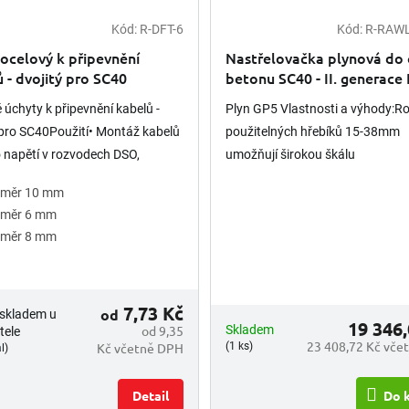
Kód:
R-DFT-6
Kód:
R-RAWL
ocelový k připevnění
Nastřelovačka plynová do 
 - dvojitý pro SC40
betonu SC40 - II. generace 
 úchyty k připevnění kabelů -
Plyn GP5 Vlastnosti a výhody:R
 pro SC40Použití• Montáž kabelů
použitelných hřebíků 15-38mm
 napětí v rozvodech DSO,
umožňují širokou škálu
ných a komunikačních
aplikací.Zjednodušená konstruk
ůměr 10 mm
chVlastnosti a výhody• Díky...
nastavení hloubky nástřelu umo
ůměr 6 mm
uživateli snadné,...
ůměr 8 mm
7,73 Kč
od
 skladem u
19 346,
od 9,35
Skladem
tele
23 408,72 Kč vče
Kč včetně DPH
(1 ks)
l)
Detail
Do 