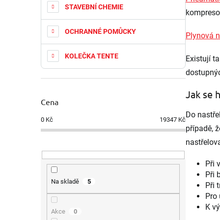
STAVEBNÍ CHEMIE
kompreso
OCHRANNÉ POMŮCKY
Plynová n
KOLEČKA TENTE
Existují t
dostupnýc
Jak se 
Cena
Do nastře
0
Kč
19347
Kč
případě, 
nastřelov
Při 
Při 
Na skladě
5
Při 
Pro 
K vý
Akce
0