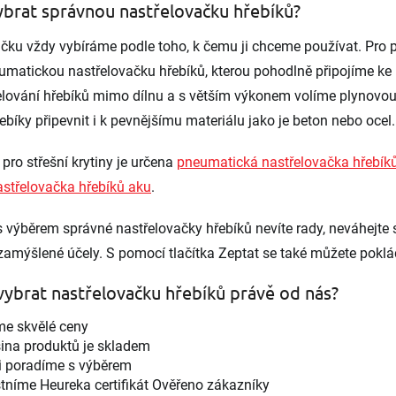
vybrat správnou nastřelovačku hřebíků?
čku vždy vybíráme podle toho, k čemu ji chceme používat. Pro 
eumatickou nastřelovačku hřebíků, kterou pohodlně připojíme ke 
elování hřebíků mimo dílnu a s větším výkonem volíme plynovou 
ebíky připevnit i k pevnějšímu materiálu jako je beton nebo ocel
pro střešní krytiny je určena
pneumatická nastřelovačka hřebík
astřelovačka hřebíků aku
.
s výběrem správné nastřelovačky hřebíků nevíte rady, neváhejt
zamýšlené účely. S pomocí tlačítka Zeptat se také můžete pokl
 vybrat nastřelovačku hřebíků právě od nás?
e skvělé ceny
ina produktů je skladem
i poradíme s výběrem
tníme Heureka certifikát Ověřeno zákazníky