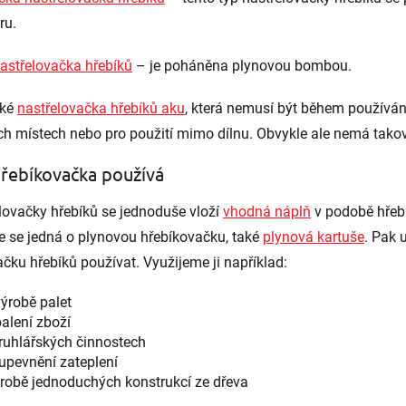
ru.
astřelovačka hřebíků
– je poháněna plynovou bombou.
aké
nastřelovačka hřebíků aku
, která nemusí být během používání 
h místech nebo pro použití mimo dílnu. Obvykle ale nemá tako
hřebíkovačka používá
lovačky hřebíků se jednoduše vloží
vhodná náplň
v podobě hřebí
že se jedná o plynovou hřebíkovačku, také
plynová kartuše
. Pak 
ačku hřebíků používat. Využijeme ji například:
výrobě palet
balení zboží
truhlářských činnostech
upevnění zateplení
robě jednoduchých konstrukcí ze dřeva