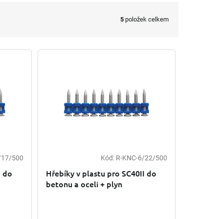
5
položek celkem
/17/500
Kód:
R-KNC-6/22/500
I do
Hřebíky v plastu pro SC40II do
betonu a oceli + plyn