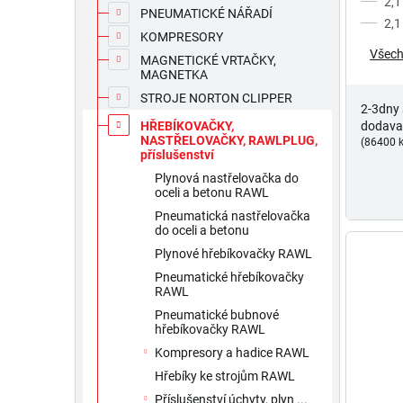
2,1
PNEUMATICKÉ NÁŘADÍ
2,1
KOMPRESORY
Všech
MAGNETICKÉ VRTAČKY,
MAGNETKA
STROJE NORTON CLIPPER
2-3dny
dodava
HŘEBÍKOVAČKY,
NASTŘELOVAČKY, RAWLPLUG,
(86400 k
příslušenství
Plynová nastřelovačka do
oceli a betonu RAWL
Pneumatická nastřelovačka
do oceli a betonu
Plynové hřebíkovačky RAWL
Pneumatické hřebíkovačky
RAWL
Pneumatické bubnové
hřebíkovačky RAWL
Kompresory a hadice RAWL
Hřebíky ke strojům RAWL
Příslušenství úchyty, plyn ...