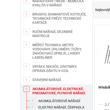
NÁŘADÍ KRAFTWERK - NĚMECKÁ
Ř
KVALITA V NÁŘADÍ
a
Nejlevnějš
z
BRUSIVO, DIAMANTOVÉ KOTOUČE,
e
TECHNICKÉ FRÉZY, TECHNICKÉ
KARTÁČE
n
V
í
ý
RUČNÍ NÁŘADÍ, DÍLENSKÉ
p
p
NÁSTROJE
r
i
MĚŘÍCÍ TECHNIKA, METRY,
o
s
VODOVÁHY, ÚHLOMĚRY, TUŽKY,
d
p
ZNAČKOVACÍ SPREJE, LASERY
u
r
LASERLINER
k
o
VRTÁKY, SEKÁČE, ZÁVITNÍKY,
t
d
OPRAVA ZÁVITU V-COIL
ů
u
k
STAVEBNÍ NÁŘADÍ
t
Hřebí
AKUMULÁTOROVÉ, ELEKTRICKÉ,
ů
PNEUMATICKÉ, PLYNOVÉ NÁŘADÍ
AKUMULÁTOROVÉ NÁŘADÍ
2,1
ELEKTRO NÁŘADÍ, ČERPADLA