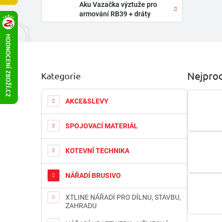
Aku Vazačka výztuže pro
armování RB39 + dráty
P
Nejprod
Kategorie
Přeskočit
o
kategorie
s
t
AKCE&SLEVY
r
a
SPOJOVACÍ MATERIÁL
n
n
KOTEVNÍ TECHNIKA
í
p
a
NÁŘADÍ BRUSIVO
n
e
XTLINE NÁŘADÍ PRO DÍLNU, STAVBU,
ZAHRADU
l