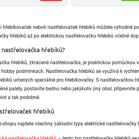
O
v
ii hřebíkovaček neboli nastřelovaček hřebíků můžete výhodně p
l
á
ačky hřebíků až po elektrickou nastřelovačku hřebíků včetně dop
d
a
o nastřelovačka hřebíků?
c
í
ačka hřebíků, zkráceně nastřelovačka, je praktickou pomůckou v p
p
r
hobby podmínkách. Nastřelovačka hřebíků se využívá k rychlém
v
ebíků určených speciálně pro hřebíkovačky. S nastřelovačkou hře
k
y
ěné palety, postavíte bednu nebo jakýkoliv jiný obal, připevníte 
v
plot a tak podobně.
ý
p
střelovaček hřebíků
i
s
u
-shopu najdete všechny základní typy elektrické nastřelovačky h
ká nastřelovačka hřebíků
– tento typ nastřelovačky hřebíků se 