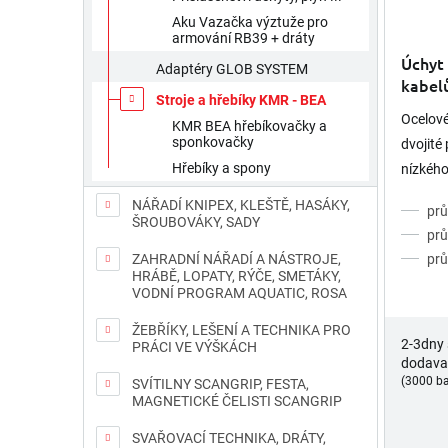
Aku Vazačka výztuže pro
armování RB39 + dráty
Úchyt 
Adaptéry GLOB SYSTEM
kabelů
Stroje a hřebíky KMR - BEA
Ocelové
KMR BEA hřebíkovačky a
sponkovačky
dvojité
Hřebíky a spony
nízkého
poplaš
NÁŘADÍ KNIPEX, KLEŠTĚ, HASÁKY,
pr
rozvode
ŠROUBOVÁKY, SADY
pr
pr
ZAHRADNÍ NÁŘADÍ A NÁSTROJE,
HRÁBĚ, LOPATY, RÝČE, SMETÁKY,
VODNÍ PROGRAM AQUATIC, ROSA
ŽEBŘÍKY, LEŠENÍ A TECHNIKA PRO
2-3dny
PRÁCI VE VÝŠKÁCH
dodava
(3000 ba
SVÍTILNY SCANGRIP, FESTA,
MAGNETICKÉ ČELISTI SCANGRIP
SVAŘOVACÍ TECHNIKA, DRÁTY,