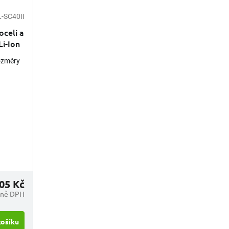
-SC40II
oceli a
Li-Ion
ozměry
ce
žňuje
05 Kč
tně DPH
košíku