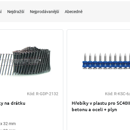
í
Nejdražší
Nejprodávanější
Abecedně
Kód:
R-GDP-2132
Kód:
R-KSC-6
ky na drátku
Hřebíky v plastu pro SC40I
betonu a oceli + plyn
 x 32 mm