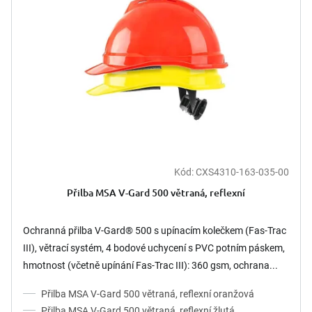
Kód:
CXS4310-163-035-00
Přilba MSA V-Gard 500 větraná, reflexní
Ochranná přilba V-Gard® 500 s upínacím kolečkem (Fas-Trac
III), větrací systém, 4 bodové uchycení s PVC potním páskem,
hmotnost (včetně upínání Fas-Trac III): 360 gsm, ochrana...
Přilba MSA V-Gard 500 větraná, reflexní oranžová
Přilba MSA V-Gard 500 větraná, reflexní žlutá