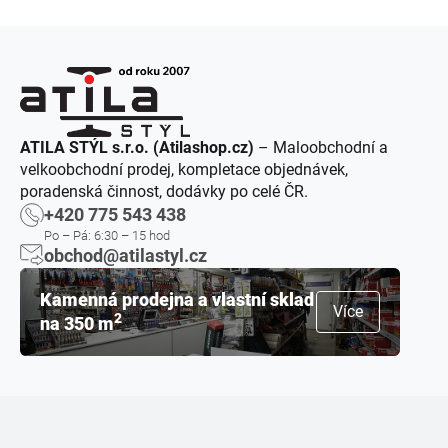
ATILA STÝL s.r.o. (Atilashop.cz)
– Maloobchodní a
velkoobchodní prodej, kompletace objednávek,
poradenská činnost, dodávky po celé ČR.
+420 775 543 438
Po – Pá: 6:30 – 15 hod
obchod@atilastyl.cz
Kamenná prodejna a vlastní sklad
Více
2
na 350 m