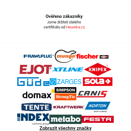
Ověřeno zákazníky
Jsme držiteli zlatého
certifikátu od
Heureka.cz
Z
á
p
a
t
í
Zobrazit všechny značky