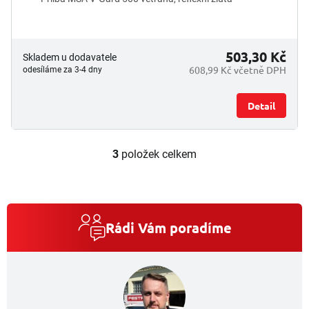
503,30 Kč
Skladem u dodavatele
608,99 Kč včetně DPH
odesíláme za 3-4 dny
Detail
3
položek celkem
O
v
l
á
d
a
Rádi Vám poradíme
c
í
p
r
v
k