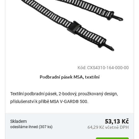
p
t
r
ů
o
d
u
k
t
ů
Kód:
CXS4310-164-000-00
Podbradní pásek MSA, textilní
Textilní podbradní pásek, 2-bodový, proužkovaný design,
příslušenství k přilbě MSA V-GARD® 500.
53,13 Kč
Skladem
64,29 Kč včetně DPH
odesíláme ihned (307 ks)