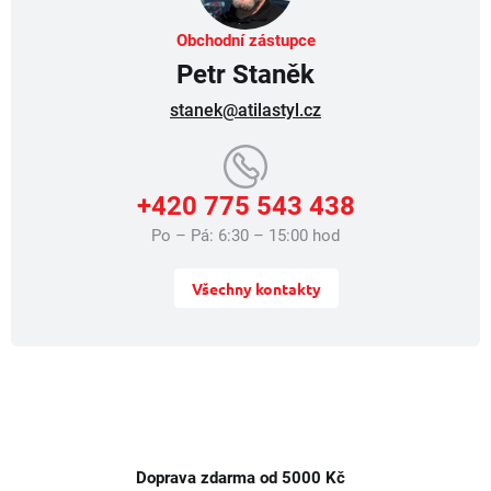
y
v
Obchodní zástupce
ý
Petr Staněk
p
i
stanek@atilastyl.cz
s
u
+420 775 543 438
Po – Pá: 6:30 – 15:00 hod
Všechny kontakty
Doprava zdarma od 5000 Kč