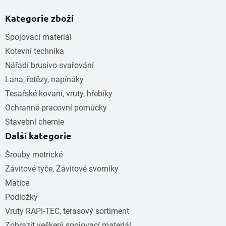
Kategorie zboží
Spojovací materiál
Kotevní technika
Nářadí brusivo svařování
Lana, řetězy, napínáky
Tesařské kovaní, vruty, hřebíky
Ochranné pracovní pomůcky
Stavební chemie
Další kategorie
Šrouby metrické
Závitové tyče, Závitové svorníky
Matice
Podložky
Vruty RAPI-TEC, terasový sortiment
Zobrazit veškerý spojovací materiál