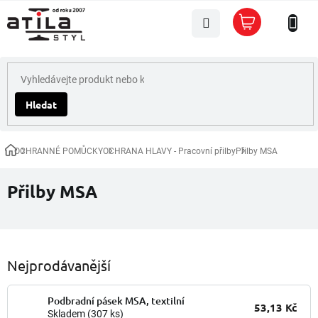
Přejít
Nákupní
na
košík
obsah
Hledat
OCHRANNÉ POMŮCKY
OCHRANA HLAVY - Pracovní přilby
Přilby MSA
Domů
Přilby MSA
Nejprodávanější
Podbradní pásek MSA, textilní
53,13 Kč
Skladem
(307 ks)