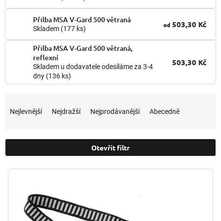
Přilba MSA V-Gard 500 větraná
503,30 Kč
od
Skladem
(177 ks)
Přilba MSA V-Gard 500 větraná,
reflexní
503,30 Kč
Skladem u dodavatele odesíláme za 3-4
dny
(136 ks)
Ř
a
Nejlevnější
Nejdražší
Nejprodávanější
Abecedně
z
e
n
Otevřít filtr
í
p
V
r
ý
o
p
d
i
u
s
k