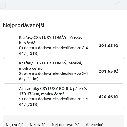
Nejprodávanější
Kraťasy CXS LUXY TOMÁŠ, pánské,
bílo-šedé
201,65 Kč
Skladem u dodavatele odesíláme za 3-4
dny
(12 ks)
Kraťasy CXS LUXY TOMÁŠ, pánské,
modro-černé
201,65 Kč
Skladem u dodavatele odesíláme za 3-4
dny
(11 ks)
Zahradníky CXS LUXY ROBIN, pánské,
170-176cm, modro-černé
420,66 Kč
Skladem u dodavatele odesíláme za 3-4
dny
(72 ks)
Ř
a
Nejlevnější
Nejdražší
Nejprodávanější
Abecedně