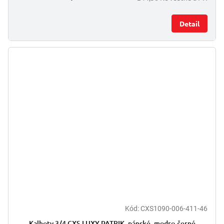
Detail
Kód:
CXS1090-006-411-46
Kalhoty 3/4 CXS LUXY PATRIK, pánské, modro-černé