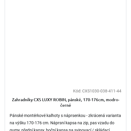
Kód:
CXS1030-038-411-44
Zahradníky CXS LUXY ROBIN, pánské, 170-176cm, modro-
černé
Pánské montérkové kalhoty s náprsenkou - zkrácená varianta
na výšku 170-176 cm. Náprsní kapsa na zip, pas vzadu do
gumy, přední kapsy, boční kapsa na svinovací / skládací