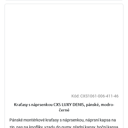
Kód:
CXS1061-006-411-46
Kraťasy s náprsenkou CXS LUXY DENIS, pánské, modro-
černé
Pánské montérkové kraťasy s náprsenkou, náprsní kapsa na
zip, pas na knoflíky, vzadu do gumy, přední kapsy, boční kapsa