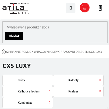
Přejít
Nákupní
na
košík
obsah
Hledat
OCHRANNÉ POMŮCKY
PRACOVNÍ ODĚVY, PRACOVNÍ OBLEČENÍ
CXS LUXY
Domů
CXS LUXY
Blůzy
Kalhoty
Kalhoty s laclem
Kraťasy
Kombinézy