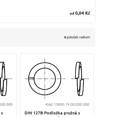
o
0,04 Kč
od
6
položek celkem
030.000
Kód:
13800.19.00.030.000
 s
DIN 127B Podložka pružná s