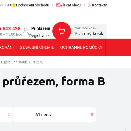
ochrany osobních údajů GDPR
Hodnocení obchodu
Získat slevu
Kontakty
Nákupní košík
5 543 438
Přihlášení
Prázdný košík
30 – 15:00 hod
Registrace
KOVÁNÍ
STAVEBNÍ CHEMIE
OCHRANNÉ POMŮCKY
KOLEČKA T
B (pro 6hr. šroub) DIN127B
 průřezem, forma B
A1 nerez