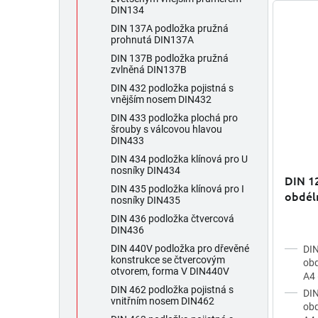
DIN134
DIN 137A podložka pružná
prohnutá DIN137A
DIN 137B podložka pružná
zvlněná DIN137B
DIN 432 podložka pojistná s
vnějším nosem DIN432
DIN 433 podložka plochá pro
šrouby s válcovou hlavou
DIN433
DIN 434 podložka klínová pro U
nosníky DIN434
DIN 1
DIN 435 podložka klínová pro I
obdél
nosníky DIN435
B (pro
DIN 436 podložka čtvercová
A4
DIN436
DIN 440V podložka pro dřevěné
DIN
konstrukce se čtvercovým
obd
otvorem, forma V DIN440V
A4
DIN 462 podložka pojistná s
DIN
vnitřním nosem DIN462
obd