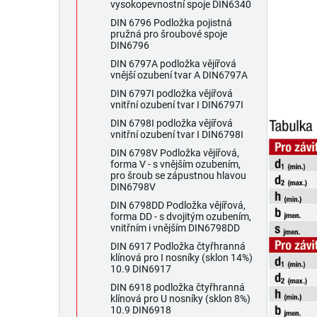
vysokopevnostní spoje DIN6340
DIN 6796 Podložka pojistná
pružná pro šroubové spoje
DIN6796
DIN 6797A podložka vějířová
vnější ozubení tvar A DIN6797A
DIN 6797I podložka vějířová
vnitřní ozubení tvar I DIN6797I
DIN 6798I podložka vějířová
vnitřní ozubení tvar I DIN6798I
DIN 6798V Podložka vějířová,
forma V - s vnějším ozubením,
pro šroub se zápustnou hlavou
DIN6798V
DIN 6798DD Podložka vějířová,
forma DD - s dvojitým ozubením,
vnitřním i vnějším DIN6798DD
DIN 6917 Podložka čtyřhranná
klínová pro I nosníky (sklon 14%)
10.9 DIN6917
DIN 6918 podložka čtyřhranná
klínová pro U nosníky (sklon 8%)
10.9 DIN6918