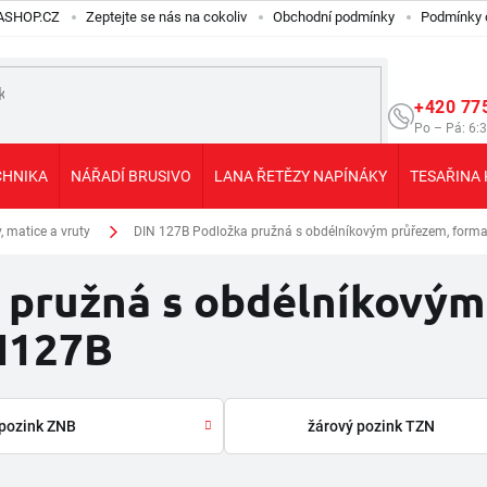
ILASHOP.CZ
Zeptejte se nás na cokoliv
Obchodní podmínky
Podmínky 
+420 77
Po – Pá: 6:
CHNIKA
NÁŘADÍ BRUSIVO
LANA ŘETĚZY NAPÍNÁKY
TESAŘINA 
 matice a vruty
DIN 127B Podložka pružná s obdélníkovým průřezem, forma 
 pružná s obdélníkovým
IN127B
pozink ZNB
žárový pozink TZN