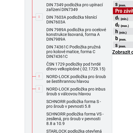
DIN 7349 podložka pro upínací
zařízení DIN7349
DIN 7603A podložka těsnící
DIN7603A
DIN 7989A podložka pro ocelové
konstrukce lisovaná, forma A
DIN7989A
DIN 74361C Podložka pružná
Zobrazit 
pro kolové matice, forma C
DIN74361C
ČSN 1729 podložky pod tvrdé
dřevo velkoplošné ( 02.1729.15)
NORD-LOCK podložka pro šroub
se šestihrannou hlavou
NORD-LOCK podložka pro inbus
šroub s válcovou hlavou
SCHNORR podložka forma S -
pro šroub v pevnosti 5.8
SCHNORR podložka forma VS -
zesílená, pro šroub v pevnosti
8.8 a 10.9
STARLOCK podložka otevřená