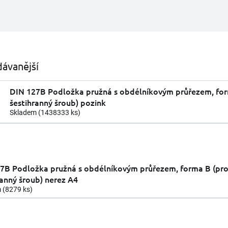
ávanější
DIN 127B Podložka pružná s obdélníkovým průřezem, for
šestihranný šroub) pozink
Skladem
(1438333 ks)
7B Podložka pružná s obdélníkovým průřezem, forma B (pr
ranný šroub) nerez A4
m
(8279 ks)