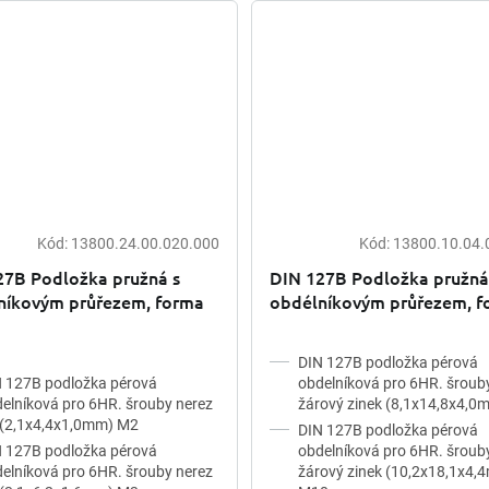
Kód:
13800.24.00.020.000
Kód:
13800.10.04.
27B Podložka pružná s
DIN 127B Podložka pružná
níkovým průřezem, forma
obdélníkovým průřezem, f
 šestihranný šroub) nerez
B (pro šestihranný šroub) 
pozink
DIN 127B podložka pérová
 127B podložka pérová
obdelníková pro 6HR. šroub
elníková pro 6HR. šrouby nerez
žárový zinek (8,1x14,8x4,
 (2,1x4,4x1,0mm) M2
DIN 127B podložka pérová
 127B podložka pérová
obdelníková pro 6HR. šroub
elníková pro 6HR. šrouby nerez
žárový zinek (10,2x18,1x4,