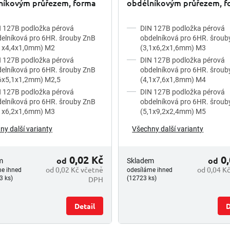
níkovým průřezem, forma
obdélníkovým průřezem, f
 šestihranný šroub) pozink
B (pro šestihranný šroub) č
 127B podložka pérová
DIN 127B podložka pérová
elníková pro 6HR. šrouby ZnB
obdelníková pro 6HR. šroub
,1x4,4x1,0mm) M2
(3,1x6,2x1,6mm) M3
 127B podložka pérová
DIN 127B podložka pérová
elníková pro 6HR. šrouby ZnB
obdelníková pro 6HR. šroub
6x5,1x1,2mm) M2,5
(4,1x7,6x1,8mm) M4
 127B podložka pérová
DIN 127B podložka pérová
elníková pro 6HR. šrouby ZnB
obdelníková pro 6HR. šroub
,1x6,2x1,6mm) M3
(5,1x9,2x2,4mm) M5
ny další varianty
Všechny další varianty
0,02 Kč
0,
od
od
m
Skladem
od 0,02 Kč včetně
od 0,04 K
me ihned
odesíláme ihned
DPH
3 ks)
(12723 ks)
Detail
D