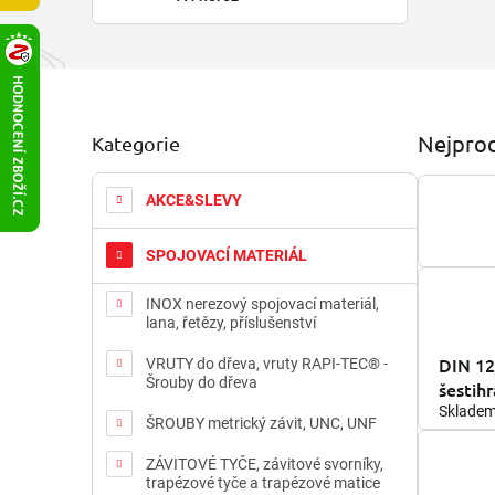
P
Nejprod
Kategorie
Přeskočit
o
kategorie
s
t
AKCE&SLEVY
r
a
SPOJOVACÍ MATERIÁL
n
n
INOX nerezový spojovací materiál,
í
lana, řetězy, příslušenství
p
DIN 12
a
VRUTY do dřeva, vruty RAPI-TEC® -
Šrouby do dřeva
šestih
n
e
Sklade
ŠROUBY metrický závit, UNC, UNF
l
ZÁVITOVÉ TYČE, závitové svorníky,
trapézové tyče a trapézové matice