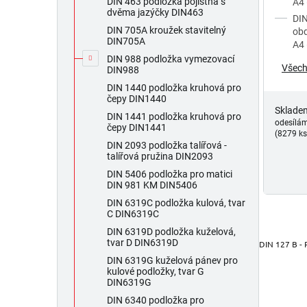
DIN 463 podložka pojistná s
A4
dvěma jazýčky DIN463
DIN
DIN 705A kroužek stavitelný
obd
DIN705A
A4
DIN 988 podložka vymezovací
Všech
DIN988
DIN 1440 podložka kruhová pro
čepy DIN1440
Sklade
DIN 1441 podložka kruhová pro
odesílá
čepy DIN1441
(8279 ks
DIN 2093 podložka talířová -
talířová pružina DIN2093
DIN 5406 podložka pro matici
DIN 981 KM DIN5406
DIN 6319C podložka kulová, tvar
C DIN6319C
DIN 6319D podložka kuželová,
tvar D DIN6319D
DIN 127 B - 
DIN 6319G kuželová pánev pro
kulové podložky, tvar G
DIN6319G
DIN 6340 podložka pro