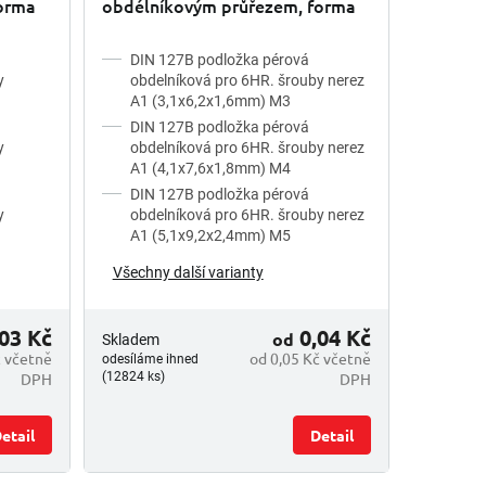
orma
obdélníkovým průřezem, forma
erná
B (pro šestihranný šroub) nerez
A1
DIN 127B podložka pérová
y
obdelníková pro 6HR. šrouby nerez
A1 (3,1x6,2x1,6mm) M3
DIN 127B podložka pérová
y
obdelníková pro 6HR. šrouby nerez
A1 (4,1x7,6x1,8mm) M4
DIN 127B podložka pérová
y
obdelníková pro 6HR. šrouby nerez
A1 (5,1x9,2x2,4mm) M5
Všechny další varianty
03 Kč
0,04 Kč
od
Skladem
č včetně
od 0,05 Kč včetně
odesíláme ihned
DPH
DPH
(12824 ks)
etail
Detail