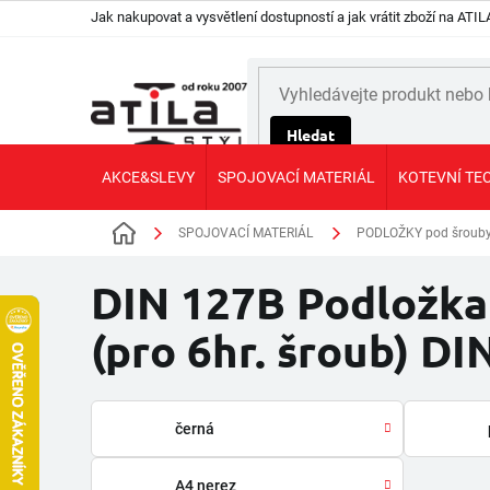
Přejít
Jak nakupovat a vysvětlení dostupností a jak vrátit zboží na AT
na
obsah
Hledat
AKCE&SLEVY
SPOJOVACÍ MATERIÁL
KOTEVNÍ TE
SPOJOVACÍ MATERIÁL
PODLOŽKY pod šrouby,
Domů
DIN 127B Podložka
(pro 6hr. šroub) D
černá
A4 nerez