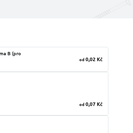
ma B (pro
0,02 Kč
od
o
0,07 Kč
od