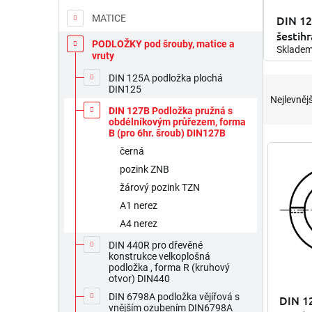
DIN 12
MATICE
šestih
PODLOŽKY pod šrouby, matice a
Sklade
vruty
Ř
DIN 125A podložka plochá
DIN125
a
Nejlevnějš
z
DIN 127B Podložka pružná s
obdélníkovým průřezem, forma
e
B (pro 6hr. šroub) DIN127B
n
V
černá
í
ý
pozink ZNB
p
p
r
i
žárový pozink TZN
o
s
A1 nerez
d
p
A4 nerez
u
r
DIN 440R pro dřevěné
k
o
konstrukce velkoplošná
t
d
podložka , forma R (kruhový
ů
otvor) DIN440
u
k
DIN 6798A podložka vějířová s
DIN 1
vnějším ozubením DIN6798A