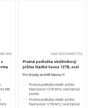
080.000
Kód:
SCH104497752
 s
Pružná podložka obdélníkový
orma
průřez hladké konce 127B, ocel
žárový
žárový pozink
Pro šrouby se 6HR hlavou !!!
y
Pružná podložka obdél. průřez
0mm) M8
hlad.konce 127B M10, ocel žárový
pozink
y
Pružná podložka obdél. průřez
4mm)
hlad.konce 127B M12, ocel žárový