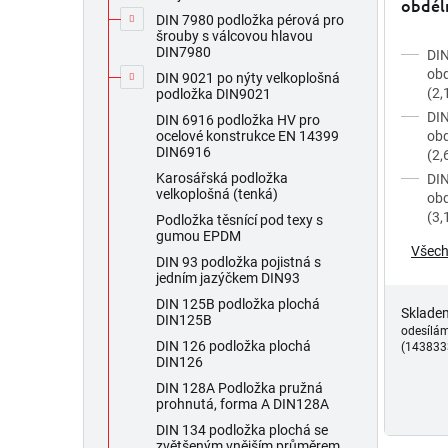
t
obdél
ů
DIN 7980 podložka pérová pro
B (pro
šrouby s válcovou hlavou
DIN7980
DIN
obd
DIN 9021 po nýty velkoplošná
(2
podložka DIN9021
DIN
DIN 6916 podložka HV pro
obd
ocelové konstrukce EN 14399
DIN6916
(2,
Karosářská podložka
DIN
velkoplošná (tenká)
obd
(3
Podložka těsnící pod texy s
gumou EPDM
Všech
DIN 93 podložka pojistná s
jedním jazýčkem DIN93
DIN 125B podložka plochá
Sklade
DIN125B
odesílá
DIN 126 podložka plochá
(143833
DIN126
DIN 128A Podložka pružná
prohnutá, forma A DIN128A
DIN 134 podložka plochá se
zvětšeným vnějším průměrem