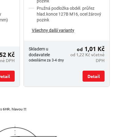
pozink
Pružná podložka obdél. průřez
y
hlad.konce 127B M16, ocel žárový
0mm)
pozink
Všechny další varianty
1,01 Kč
od
Skladem u
52 Kč
od 1,22 Kč včetně
dodavatele
tně DPH
DPH
odesíláme za 3-4 dny
etail
Detail
 6HR. hlavou !!!