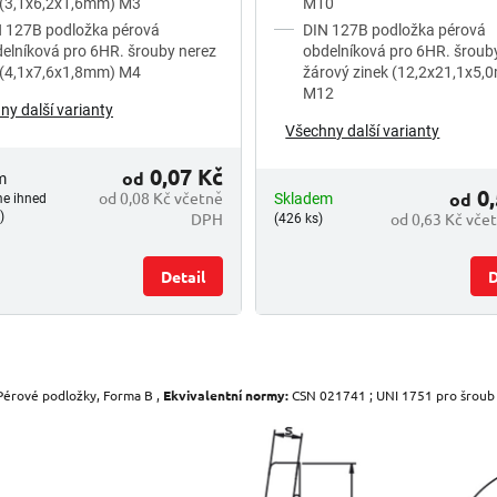
 (3,1x6,2x1,6mm) M3
M10
 127B podložka pérová
DIN 127B podložka pérová
elníková pro 6HR. šrouby nerez
obdelníková pro 6HR. šroub
 (4,1x7,6x1,8mm) M4
žárový zinek (12,2x21,1x5,
M12
ny další varianty
Všechny další varianty
0,07 Kč
od
m
0,
od 0,08 Kč včetně
od
Skladem
me ihned
DPH
od 0,63 Kč vče
)
(426 ks)
Detail
D
O
v
l
Pérové podložky, Forma B ,
Ekvivalentní normy:
CSN 021741 ; UNI 1751 pro šroub s
á
d
a
c