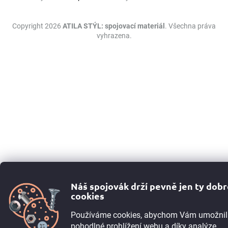
Copyright 2026
ATILA STÝL: spojovací materiál
. Všechna práva
vyhrazena.
Náš spojovák drží pevně jen ty dob
cookies
Používáme cookies, abychom Vám umožnil
pohodlné prohlížení webu a díky analýze