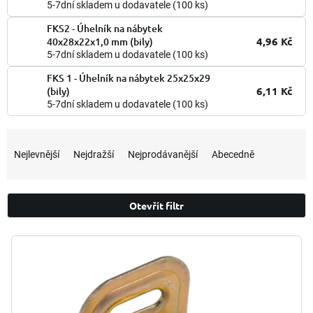
5-7dní skladem u dodavatele
(100 ks)
FKS2 - Úhelník na nábytek
4,96 Kč
40x28x22x1,0 mm (bily)
5-7dní skladem u dodavatele
(100 ks)
FKS 1 - Úhelník na nábytek 25x25x29
6,11 Kč
(bily)
5-7dní skladem u dodavatele
(100 ks)
Ř
a
Nejlevnější
Nejdražší
Nejprodávanější
Abecedně
z
e
n
Otevřít filtr
í
p
V
r
ý
o
p
d
i
u
s
k