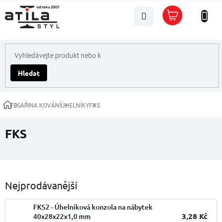
Přejít
Nákupní
na
košík
obsah
Hledat
TESAŘINA KOVÁNÍ
ÚHELNÍKY
FKS
Domů
FKS
Nejprodávanější
FKS2 - Úhelníková konzola na nábytek
3,28 Kč
40x28x22x1,0 mm