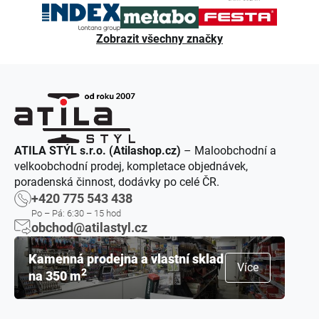
Zobrazit všechny značky
ATILA STÝL s.r.o. (Atilashop.cz)
– Maloobchodní a
velkoobchodní prodej, kompletace objednávek,
poradenská činnost, dodávky po celé ČR.
+420 775 543 438
Po – Pá: 6:30 – 15 hod
obchod@atilastyl.cz
Kamenná prodejna a vlastní sklad
Více
2
na 350 m