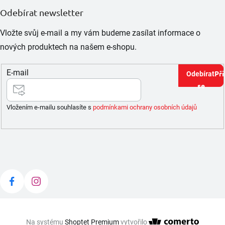
Odebírat newsletter
Vložte svůj e-mail a my vám budeme zasílat informace o
nových produktech na našem e-shopu.
E-mail
Při
se
Vložením e-mailu souhlasíte s
podmínkami ochrany osobních údajů
Na systému
Shoptet Premium
vytvořilo