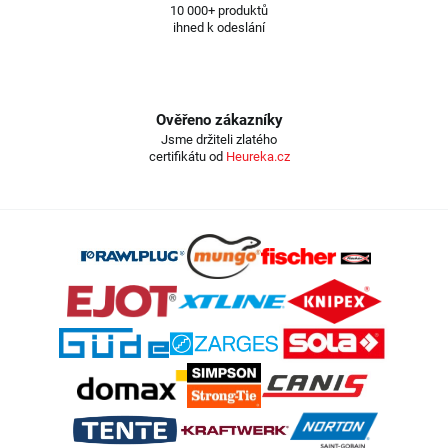
10 000+ produktů
ihned k odeslání
Ověřeno zákazníky
Jsme držiteli zlatého
certifikátu od
Heureka.cz
Z
á
p
a
t
í