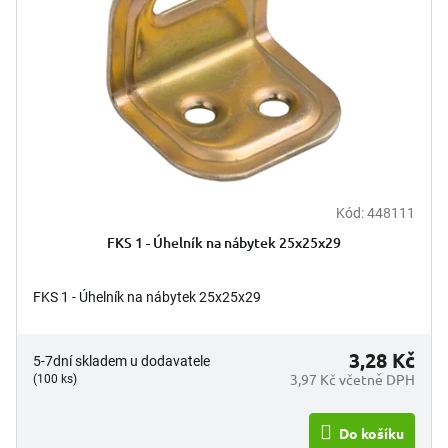
p
t
r
ů
o
d
u
k
t
ů
Kód:
448111
FKS 1 - Úhelník na nábytek 25x25x29
FKS 1 - Úhelník na nábytek 25x25x29
3,28 Kč
5-7dní skladem u dodavatele
3,97 Kč včetně DPH
(100 ks)
Do košíku