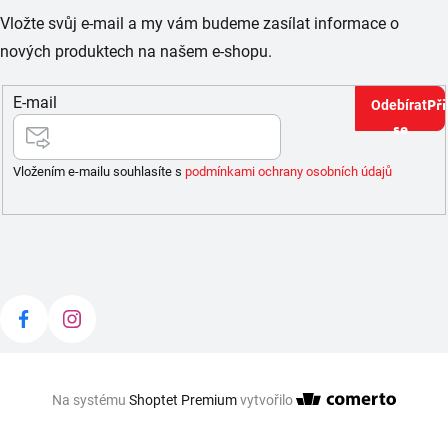
Vložte svůj e-mail a my vám budeme zasílat informace o
nových produktech na našem e-shopu.
E-mail
Při
se
Vložením e-mailu souhlasíte s
podmínkami ochrany osobních údajů
Na systému
Shoptet Premium
vytvořilo