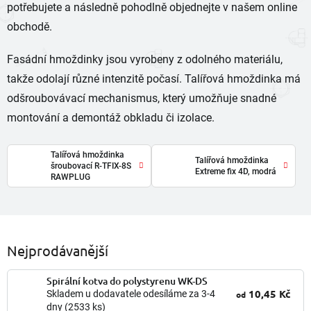
potřebujete a následně pohodlně objednejte v našem online
obchodě.
Fasádní hmoždinky jsou vyrobeny z odolného materiálu,
takže odolají různé intenzitě počasí. Talířová hmoždinka má
odšroubovávací mechanismus, který umožňuje snadné
montování a demontáž obkladu či izolace.
Talířová hmoždinka
Talířová hmoždinka
šroubovací R-TFIX-8S
Extreme fix 4D, modrá
RAWPLUG
Nejprodávanější
Spirální kotva do polystyrenu WK-DS
10,45 Kč
Skladem u dodavatele odesíláme za 3-4
od
dny
(2533 ks)