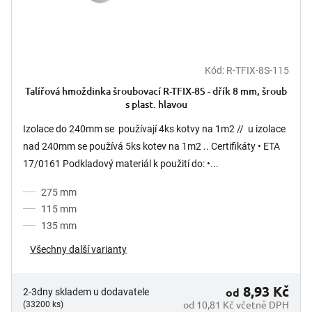
Kód:
R-TFIX-8S-115
Průměrné
hodnocení
Talířová hmoždinka šroubovací R-TFIX-8S - dřík 8 mm, šroub
produktu
s plast. hlavou
je
5,0
Izolace do 240mm se používají 4ks kotvy na 1m2 // u izolace
z
nad 240mm se používá 5ks kotev na 1m2 .. Certifikáty • ETA
5
17/0161 Podkladový materiál k použití do: •...
hvězdiček.
275 mm
115 mm
135 mm
Všechny další varianty
8,93 Kč
od
2-3dny skladem u dodavatele
od 10,81 Kč včetně DPH
(33200 ks)