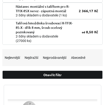
Nástavec montážní s talířkem pro R-
2 366,17 Kč
TFIX-8SX nerez - zápustná montáž
2-3dny skladem u dodavatele
(1 ks)
Talířová hmoždinka šroubovací R-TFIX-
8S-X - dřík 8 mm, šroub ocelový
8,50 Kč
pozinkovaný
od
2-3dny skladem u dodavatele
(27000 ks)
Ř
a
Nejlevnější
Nejdražší
Nejprodávanější
Abecedně
z
e
n
Otevřít filtr
í
p
V
r
ý
o
p
d
i
u