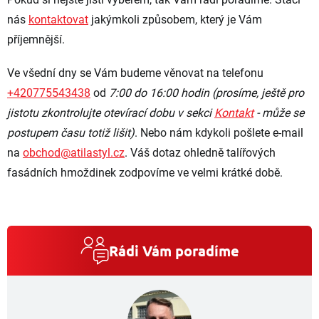
nás
kontaktovat
jakýmkoli způsobem, který je Vám
příjemnější.
Ve všední dny se Vám budeme věnovat na telefonu
+420775543438
od
7:00 do 16:00 hodin (prosíme, ještě pro
jistotu zkontrolujte otevírací dobu v sekci
Kontakt
- může se
postupem času totiž lišit)
. Nebo nám kdykoli pošlete e-mail
na
obchod@atilastyl.cz
. Váš dotaz ohledně talířových
fasádních hmoždinek zodpovíme ve velmi krátké době.
Rádi Vám poradíme