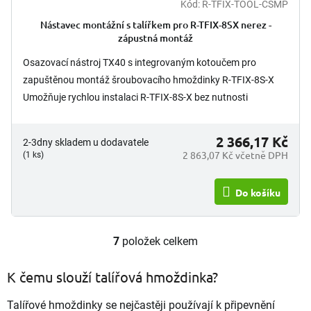
Kód:
R-TFIX-TOOL-CSMP
Nástavec montážní s talířkem pro R-TFIX-8SX nerez -
zápustná montáž
Osazovací nástroj TX40 s integrovaným kotoučem pro
zapuštěnou montáž šroubovacího hmoždinky R-TFIX-8S-X
Umožňuje rychlou instalaci R-TFIX-8S-X bez nutnosti
frézování tepelně...
2 366,17 Kč
2-3dny skladem u dodavatele
2 863,07 Kč včetně DPH
(1 ks)
Do košíku
7
položek celkem
O
v
l
K čemu slouží talířová hmoždinka?
á
d
Talířové hmoždinky se nejčastěji používají k připevnění