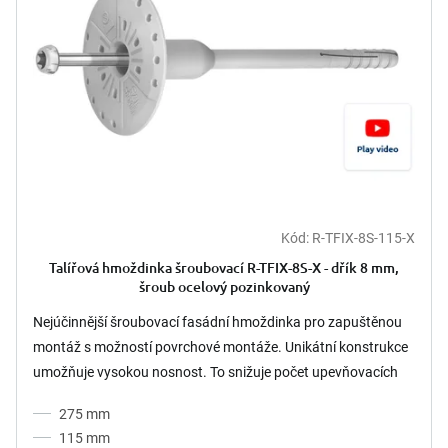
s
k
p
t
r
ů
o
d
u
k
t
ů
Kód:
R-TFIX-8S-115-X
Talířová hmoždinka šroubovací R-TFIX-8S-X - dřík 8 mm,
šroub ocelový pozinkovaný
Nejúčinnější šroubovací fasádní hmoždinka pro zapuštěnou
montáž s možností povrchové montáže. Unikátní konstrukce
umožňuje vysokou nosnost. To snižuje počet upevňovacích
prvků...
275 mm
115 mm