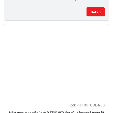
Detail
Kód:
R-TFIX-TOOL-RED
Nástavec montážní pro R-TFIX-8SX černý - zápustná montáž