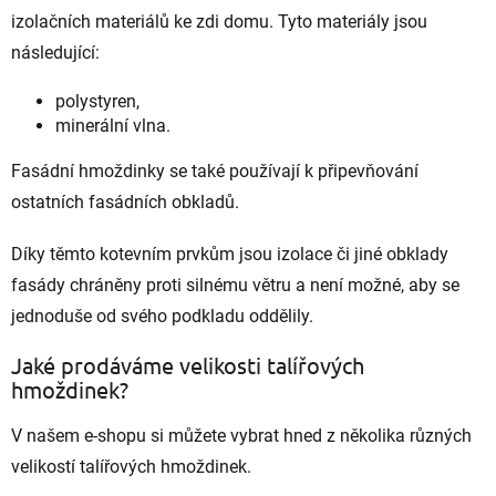
a
izolačních materiálů ke zdi domu. Tyto materiály jsou
c
í
následující:
p
r
polystyren,
v
minerální vlna.
k
y
v
Fasádní hmoždinky se také používají k připevňování
ý
ostatních fasádních obkladů.
p
i
s
Díky těmto kotevním prvkům jsou izolace či jiné obklady
u
fasády chráněny proti silnému větru a není možné, aby se
jednoduše od svého podkladu oddělily.
Jaké prodáváme velikosti talířových
hmoždinek?
V našem e-shopu si můžete vybrat hned z několika různých
velikostí talířových hmoždinek.