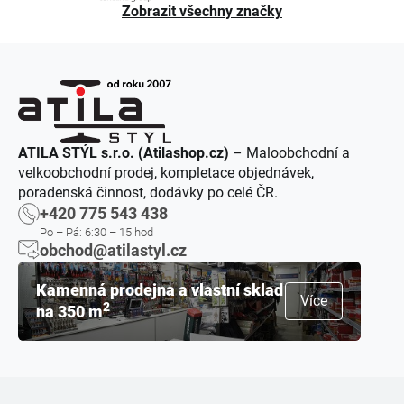
Zobrazit všechny značky
ATILA STÝL s.r.o. (Atilashop.cz)
– Maloobchodní a
velkoobchodní prodej, kompletace objednávek,
poradenská činnost, dodávky po celé ČR.
+420 775 543 438
Po – Pá: 6:30 – 15 hod
obchod@atilastyl.cz
Kamenná prodejna a vlastní sklad
Více
2
na 350 m