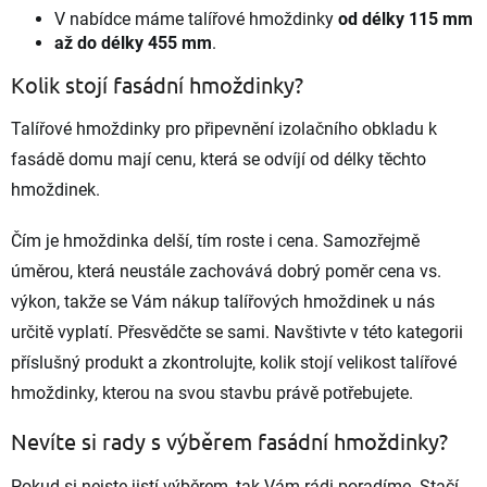
V nabídce máme talířové hmoždinky
od délky 115 mm
až do délky 455 mm
.
Kolik stojí fasádní hmoždinky?
Talířové hmoždinky pro připevnění izolačního obkladu k
fasádě domu mají cenu, která se odvíjí od délky těchto
hmoždinek.
Čím je hmoždinka delší, tím roste i cena. Samozřejmě
úměrou, která neustále zachovává dobrý poměr cena vs.
výkon, takže se Vám nákup talířových hmoždinek u nás
určitě vyplatí. Přesvědčte se sami. Navštivte v této kategorii
příslušný produkt a zkontrolujte, kolik stojí velikost talířové
hmoždinky, kterou na svou stavbu právě potřebujete.
Nevíte si rady s výběrem fasádní hmoždinky?
Pokud si nejste jistí výběrem, tak Vám rádi poradíme. Stačí