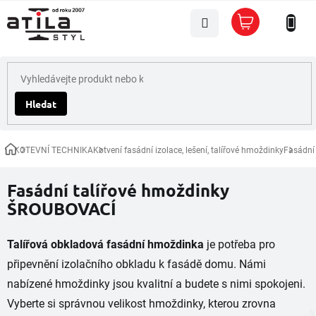
Přejít
Nákupní
na
košík
obsah
Hledat
KOTEVNÍ TECHNIKA
Kotvení fasádní izolace, lešení, talířové hmoždinky
Fasádní
Domů
Fasádní talířové hmoždinky
ŠROUBOVACÍ
Talířová obkladová fasádní hmoždinka
je potřeba pro
připevnění izolačního obkladu k fasádě domu. Námi
nabízené hmoždinky jsou kvalitní a budete s nimi spokojeni.
Vyberte si správnou velikost hmoždinky, kterou zrovna