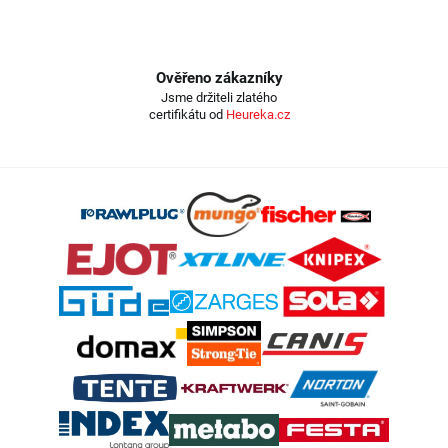
Ověřeno zákazníky
Jsme držiteli zlatého
certifikátu od
Heureka.cz
Z
á
p
a
t
í