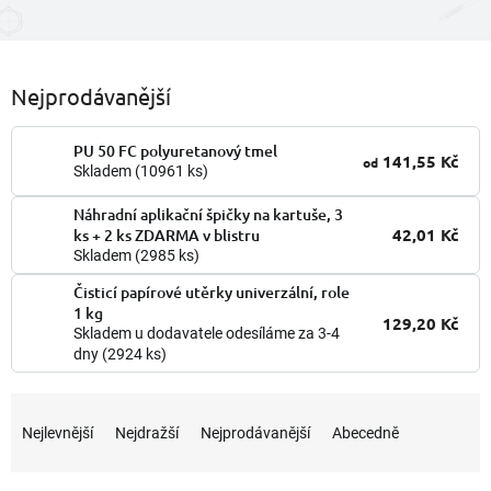
Nejprodávanější
PU 50 FC polyuretanový tmel
141,55 Kč
od
Skladem
(10961 ks)
Náhradní aplikační špičky na kartuše, 3
42,01 Kč
ks + 2 ks ZDARMA v blistru
Skladem
(2985 ks)
Čisticí papírové utěrky univerzální, role
1 kg
129,20 Kč
Skladem u dodavatele odesíláme za 3-4
dny
(2924 ks)
Ř
a
Nejlevnější
Nejdražší
Nejprodávanější
Abecedně
z
e