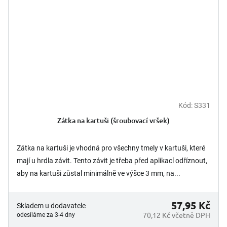
Kód:
S331
Zátka na kartuši (šroubovací vršek)
Zátka na kartuši je vhodná pro všechny tmely v kartuši, které
mají u hrdla závit. Tento závit je třeba před aplikací odříznout,
aby na kartuši zůstal minimálně ve výšce 3 mm, na...
57,95 Kč
Skladem u dodavatele
70,12 Kč včetně DPH
odesíláme za 3-4 dny