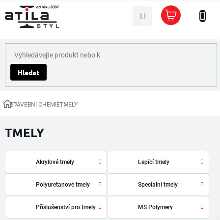
Přejít
Nákupní
na
košík
obsah
Hledat
STAVEBNÍ CHEMIE
TMELY
Domů
TMELY
Akrylové tmely
Lepící tmely
Polyuretanové tmely
Speciální tmely
Příslušenství pro tmely
MS Polymery