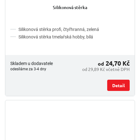
hodnocení
Silikonová stěrka
produktu
je
5,0
z
Silikonová stěrka profi, čtyřhranná, zelená
5
Silikonová stěrka tmelařská hobby, bílá
hvězdiček.
24,70 Kč
od
Skladem u dodavatele
od 29,89 Kč včetně DPH
odesíláme za 3-4 dny
Detail