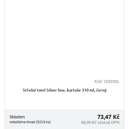
Kód:
10205SL
Průměrné
hodnocení
Střešní tmel Silver line, kartuše 310 ml, černý
produktu
je
5,0
z
5
73,47 Kč
Skladem
hvězdiček.
88,90 Kč včetně DPH
odesíláme ihned (9224 ks)