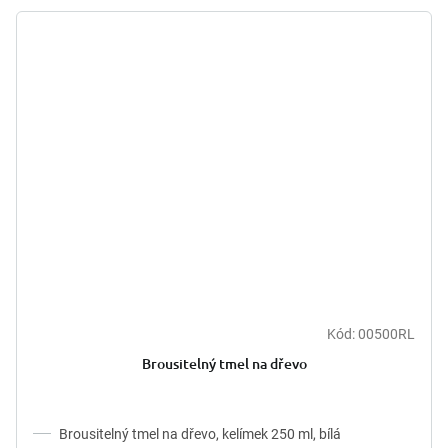
Kód:
00500RL
Průměrné
hodnocení
Brousitelný tmel na dřevo
produktu
je
5,0
z
Brousitelný tmel na dřevo, kelímek 250 ml, bílá