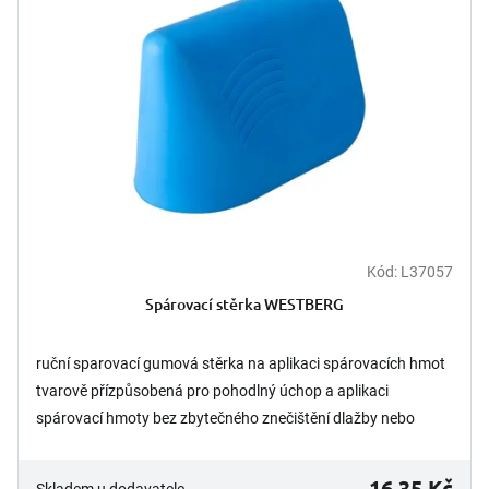
Kód:
L37057
Spárovací stěrka WESTBERG
ruční sparovací gumová stěrka na aplikaci spárovacích hmot
tvarově přízpůsobená pro pohodlný úchop a aplikaci
spárovací hmoty bez zbytečného znečištění dlažby nebo
obkladu...
16,35 Kč
Skladem u dodavatele