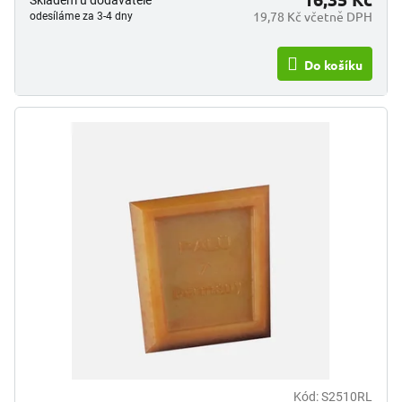
19,78 Kč včetně DPH
odesíláme za 3-4 dny
Do košíku
Kód:
S2510RL
Průměrné