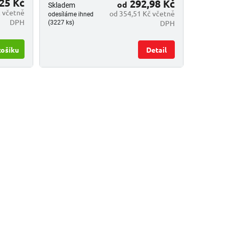
25 Kč
292,98 Kč
od
Skladem
 včetně
od 354,51 Kč včetně
odesíláme ihned
DPH
DPH
(3227 ks)
košíku
Detail