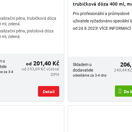
trubičková dóza 400 ml, m
Pro profesionální a průmyslové
alizační pěna, trubičková dóza
uživatele vyžadováno speciální š
 ml, zelená
od 24.8.2023! VÍCE INFORMACÍ 
alizační pěna, pistolová dóza
 ml, zelená
m u
201,40 Kč
od
206,
Skladem u
tele
od 243,69 Kč včetně
249,44 Kč
dodavatele
e za 3-4
DPH
odesíláme za 3-4 dny
Detail
Do 