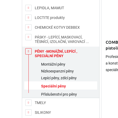
d
p
LEPIDLA, MAMUT
u
r
k
o
LOCTITE produkty
t
d
ů
u
CHEMICKÉ KOTVY DEBBEX
k
PÁSKY - LEPÍCÍ, MASKOVACÍ,
t
COMBO
TĚSNÍCÍ, IZOLAČNÍ, VAROVACÍ ...
ů
pistol
PĚNY -MONÁŽNÍ, LEPÍCÍ ,
žlutá
SPECIÁLNÍ PĚNY
Profesi
a konst
Montážní pěny
speciál
Nízkoexpanzní pěny
s trubi
Lepící pěny, zdící pěny
otvorov
Speciální pěny
Příslušenství pro pěny
TMELY
SILIKONY