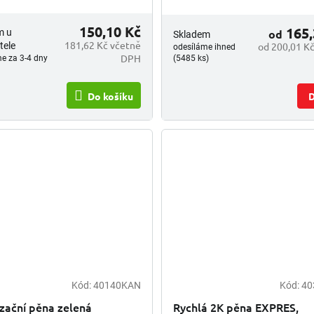
150,10 Kč
165,
m u
od
Skladem
181,62 Kč včetně
tele
od 200,01 K
odesíláme ihned
DPH
e za 3-4 dny
(5485 ks)
Do košíku
D
Kód:
40140KAN
Kód:
40
zační pěna zelená
Rychlá 2K pěna EXPRES,