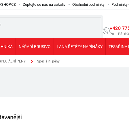
ILASHOP.CZ
Zeptejte se nás na cokoliv
Obchodní podmínky
Podmínky 
+420 77
Po – Pá: 6:
CHNIKA
NÁŘADÍ BRUSIVO
LANA ŘETĚZY NAPÍNÁKY
TESAŘINA 
 SPECIÁLNÍ PĚNY
Speciální pěny
ávanější