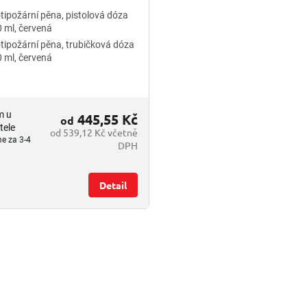
tipožární pěna, pistolová dóza
 ml, červená
tipožární pěna, trubičková dóza
 ml, červená
m u
445,55 Kč
od
tele
od 539,12 Kč včetně
e za 3-4
DPH
Detail
O
v
l
á
d
a