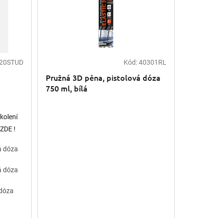
20STUD
Kód:
40301RL
Pružná 3D pěna, pistolová dóza
750 ml, bílá
kolení
ZDE !
á dóza
á dóza
 dóza