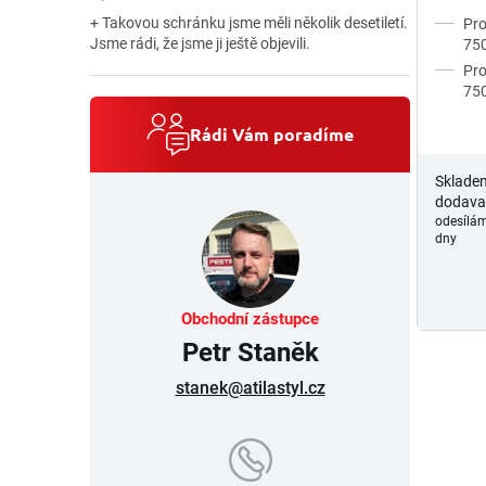
Hodnocení produktu je 5 z 5 hvězdiček.
+ Takovou schránku jsme měli několik desetiletí.
Pro
Jsme rádi, že jsme ji ještě objevili.
750
Pro
750
Rádi Vám poradíme
Sklade
dodava
odesílám
dny
Obchodní zástupce
Petr Staněk
stanek@atilastyl.cz