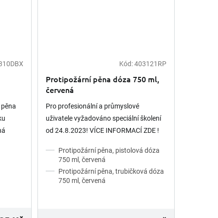
310DBX
Kód:
403121RP
Protipožární pěna dóza 750 ml,
červená
 pěna
Pro profesionální a průmyslové
ku
uživatele vyžadováno speciální školení
ná
od 24.8.2023! VÍCE INFORMACÍ ZDE !
uze na
Protipožární pěna, pistolová dóza
750 ml, červená
Protipožární pěna, trubičková dóza
750 ml, červená