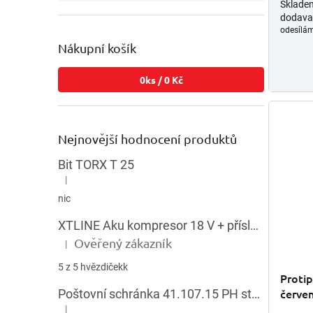
Sklade
dodava
odesílám
Nákupní košík
0
ks /
0 Kč
Nejnovější hodnocení produktů
Bit TORX T 25
|
Hodnocení produktu je 5 z 5 hvězdiček.
nic
XTLINE Aku kompresor 18 V + příslušenství
Ověřený zákazník
|
Hodnocení produktu je 5 z 5 hvězdiček.
5 z 5 hvězdičekk
Protip
červe
Poštovní schránka 41.107.15 PH stojatá HNĚDÁ
|