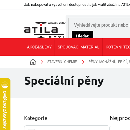
Přejít
Jak nakupovat a vysvětlení dostupností a jak vrátit zboží na AT
na
obsah
Hledat
AKCE&SLEVY
SPOJOVACÍ MATERIÁL
KOTEVNÍ TE
STAVEBNÍ CHEMIE
PĚNY -MONÁŽNÍ, LEPÍCÍ ,
Domů
Speciální pěny
P
Nejprod
Kategorie
Přeskočit
o
kategorie
s