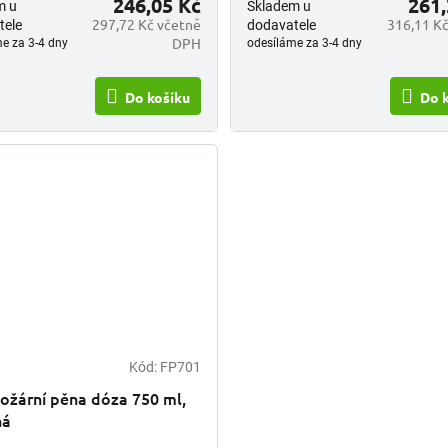
246,05 Kč
261,
m u
Skladem u
297,72 Kč včetně
316,11 Kč
tele
dodavatele
DPH
e za 3-4 dny
odesíláme za 3-4 dny
Do košíku
Do 
Kód:
FP701
ožární pěna dóza 750 ml,
ná