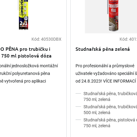
Kód:
40530DBX
Kód:
401
 PĚNA pro trubičku i
Studnařská pěna zelená
i 750 ml pistolová dóza
onální jednosložková montážní
Pro profesionální a průmyslové
rukční polyuretanová pěna
uživatele vyžadováno speciální š
ně vytvořená pro aplikaci
od 24.8.2023! VÍCE INFORMACÍ 
čkou i pistolí. Pro montáže
Studnařská pěna, trubičkov
ých výplní –...
750 ml, zelená
Studnařská pěna, trubičkov
500 ml, zelená
Studnařská pěna, pistolová
750 ml, zelená