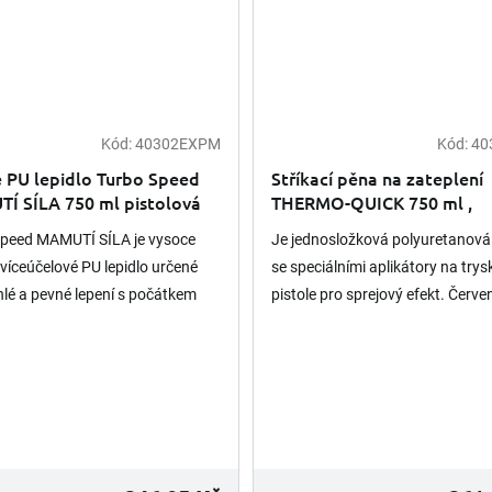
Kód:
40302EXPM
Kód:
40
é PU lepidlo Turbo Speed
Stříkací pěna na zateplení
Í SÍLA 750 ml pistolová
THERMO-QUICK 750 ml ,
pistolová dóza žlutá
Speed MAMUTÍ SÍLA je vysoce
Je jednosložková polyuretanová
í víceúčelové PU lepidlo určené
se speciálními aplikátory na trys
hlé a pevné lepení s počátkem
pistole pro sprejový efekt. Červe
 už po 60 sekundách. Výborně
tryska je stropní a rozstřik je po
 většině...
jednu stranu. Bílá...