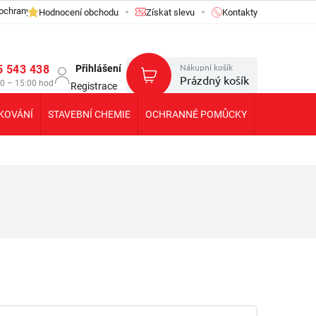
ochrany osobních údajů GDPR
Hodnocení obchodu
Získat slevu
Kontakty
Nákupní košík
5 543 438
Přihlášení
Prázdný košík
30 – 15:00 hod
Registrace
KOVÁNÍ
STAVEBNÍ CHEMIE
OCHRANNÉ POMŮCKY
KOLEČKA T