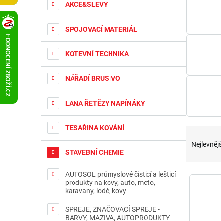
t
AKCE&SLEVY
r
a
SPOJOVACÍ MATERIÁL
n
n
KOTEVNÍ TECHNIKA
í
p
a
NÁŘADÍ BRUSIVO
n
e
LANA ŘETĚZY NAPÍNÁKY
l
TESAŘINA KOVÁNÍ
Ř
a
Nejlevnějš
z
STAVEBNÍ CHEMIE
e
n
V
AUTOSOL průmyslové čisticí a lešticí
produkty na kovy, auto, moto,
í
ý
karavany, lodě, kovy
p
p
r
i
SPREJE, ZNAČOVACÍ SPREJE -
o
s
BARVY, MAZIVA, AUTOPRODUKTY