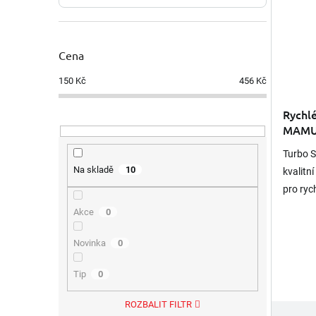
Cena
150
Kč
456
Kč
Rychl
MAMUT
žlutá
Turbo 
Na skladě
10
kvalitn
pro ryc
tuhnutí
Akce
0
přilne k
Novinka
0
Tip
0
ROZBALIT FILTR