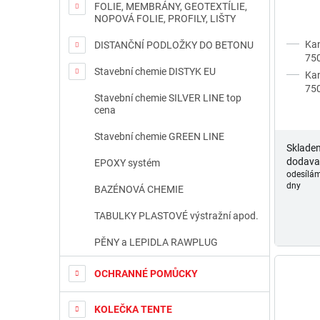
FOLIE, MEMBRÁNY, GEOTEXTÍLIE,
NOPOVÁ FOLIE, PROFILY, LIŠTY
Kan
DISTANČNÍ PODLOŽKY DO BETONU
750
Stavební chemie DISTYK EU
Kan
750
Stavební chemie SILVER LINE top
cena
Stavební chemie GREEN LINE
Sklade
dodava
EPOXY systém
odesílám
dny
BAZÉNOVÁ CHEMIE
TABULKY PLASTOVÉ výstražní apod.
PĚNY a LEPIDLA RAWPLUG
OCHRANNÉ POMŮCKY
KOLEČKA TENTE