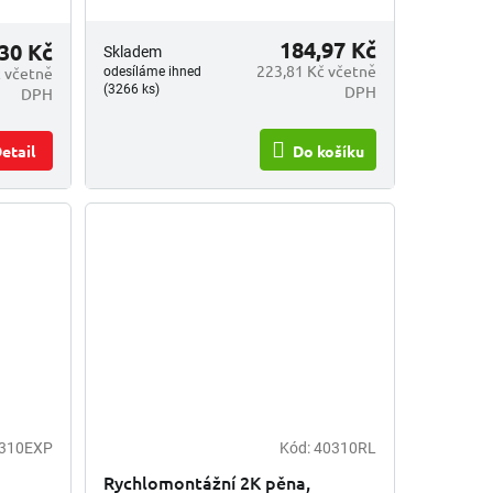
184,97 Kč
30 Kč
Skladem
223,81 Kč včetně
č včetně
odesíláme ihned
DPH
(3266 ks)
DPH
etail
Do košíku
310EXP
Kód:
40310RL
Rychlomontážní 2K pěna,