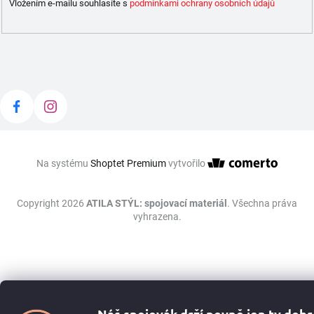
Vložením e-mailu souhlasíte s
podmínkami ochrany osobních údajů
Na systému
Shoptet Premium
vytvořilo
Copyright 2026
ATILA STÝL: spojovací materiál
. Všechna práva
vyhrazena.
Náš spojovák drží pevně jen ty dob