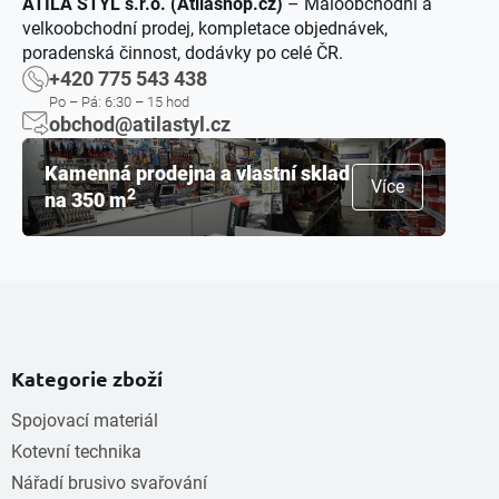
ATILA STÝL s.r.o. (Atilashop.cz)
– Maloobchodní a
velkoobchodní prodej, kompletace objednávek,
poradenská činnost, dodávky po celé ČR.
+420 775 543 438
Po – Pá: 6:30 – 15 hod
obchod@atilastyl.cz
Kamenná prodejna a vlastní sklad
Více
2
na 350 m
Kategorie zboží
Spojovací materiál
Kotevní technika
Nářadí brusivo svařování