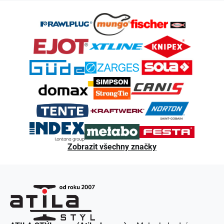
Z
á
p
a
t
í
Zobrazit všechny značky