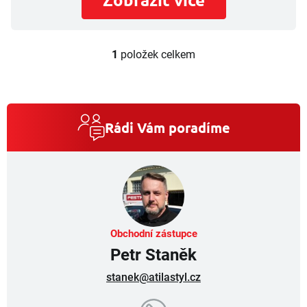
1
položek celkem
O
v
l
á
d
a
Rádi Vám poradíme
c
í
p
r
v
k
y
v
Obchodní zástupce
ý
Petr Staněk
p
i
stanek@atilastyl.cz
s
u