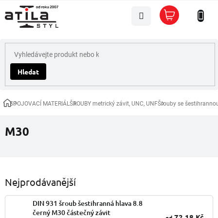
Přejít
Nákupní
na
košík
obsah
Hledat
SPOJOVACÍ MATERIÁL
ŠROUBY metrický závit, UNC, UNF
Šrouby se šestihranno
Domů
M30
Nejprodávanější
DIN 931 šroub šestihranná hlava 8.8
černý M30 částečný závit
72,18 Kč
od