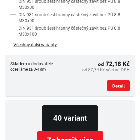
DIN 931 šroub šestihranný částečný závit bez PÚ 8.8
t
M30x80
ů
DIN 931 šroub šestihranný částečný závit bez PÚ 8.8
M30x90
DIN 931 šroub šestihranný částečný závit bez PÚ 8.8
M30x100
Všechny další varianty
72,18 Kč
od
Skladem u dodavatele
od 87,34 Kč včetně DPH
odesíláme za 3-4 dny
Detail
40 variant
Zobrazit více