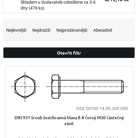
Skladem u dodavatele odesíláme za 3-4
dny
(478 ks)
Ř
a
Nejlevnější
Nejdražší
Nejprodávanější
Abecedně
z
e
n
Otevřít filtr
í
p
V
r
ý
o
p
d
i
u
s
k
p
t
r
Kód:
00100.14.00.300.090
ů
o
DIN 931 šroub šestihranná hlava 8.8 černý M30 částečný
d
závit
u
k