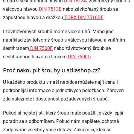
šroub s šestihrannou hlavou
DIN 7513A
, závitořezný šroub s
válcovou hlavou
DIN 7513B
nebo závitořezný šroub se
zápustnou hlavou a drážkou
TORX DIN 7516DE
.
I závitotvorných šroubů máme více druhů. Mimo jiné
například závitotvorný šroub s válcovou hlavou a vnitřním
šestihranem
DIN 7500E
nebo závitotvorný šroub se
šestihrannou hlavou a límcem
DIN 7500D
.
Proč nakoupit šrouby u atliashop.cz?
U každého produktu v naší nabídce můžete najít cenu i
podrobnější informace o jednotlivých položkách. Zároveň
zde naleznete i dostupnost požadovaných šroubů.
Pokud si nejste jistí, který šroub máte použít, je vždy lepší
poradit se s odborníkem. Pokud nám napíšete, ochotně
zodpovíme všechny vaše dotazy. Zákazníci, kteří se