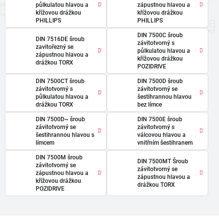
půlkulatou hlavou a
zápustnou hlavou a
křížovou drážkou
křížovou drážkou
PHILLIPS
PHILLIPS
DIN 7500C šroub
DIN 7516DE šroub
závitotvorný s
zavitořezný se
půlkulatou hlavou a
zápustnou hlavou a
křížovou drážkou
drážkou TORX
POZIDRIVE
DIN 7500CT šroub
DIN 7500D šroub
závitotvorný s
závitotvorný se
půlkulatou hlavou a
šestihrannou hlavou
drážkou TORX
bez límce
DIN 7500D~ šroub
DIN 7500E šroub
závitotvorný se
závitotvorný s
šestihrannou hlavou s
válcovou hlavou a
límcem
vnitřním šestihranem
DIN 7500M šroub
DIN 7500MT Šroub
závitotvorný se
závitotvorný se
zápustnou hlavou a
zápustnou hlavou a
křížovou drážkou
drážkou TORX
POZIDRIVE