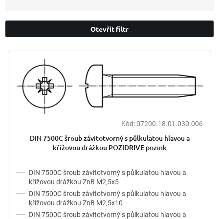
z
e
n
Otevřít filtr
í
p
V
r
ý
o
p
d
i
u
s
k
p
t
r
ů
Kód:
07200.18.01.030.006
o
d
DIN 7500C šroub závitotvorný s půlkulatou hlavou a
u
křížovou drážkou POZIDRIVE pozink
k
t
DIN 7500C šroub závitotvorný s půlkulatou hlavou a
ů
křížovou drážkou ZnB M2,5x5
DIN 7500C šroub závitotvorný s půlkulatou hlavou a
křížovou drážkou ZnB M2,5x10
DIN 7500C šroub závitotvorný s půlkulatou hlavou a