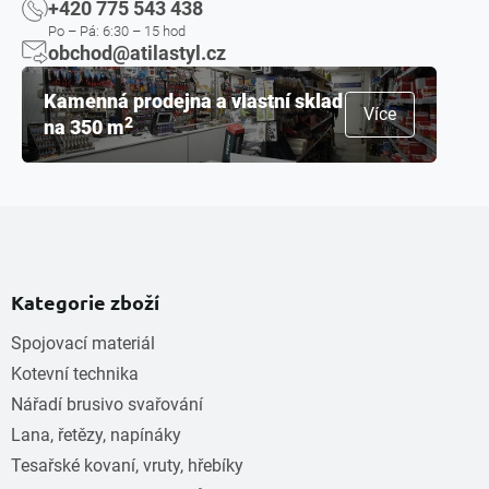
+420 775 543 438
Po – Pá: 6:30 – 15 hod
obchod@atilastyl.cz
Kamenná prodejna a vlastní sklad
Více
2
na 350 m
Kategorie zboží
Spojovací materiál
Kotevní technika
Nářadí brusivo svařování
Lana, řetězy, napínáky
Tesařské kovaní, vruty, hřebíky