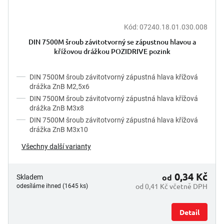
Kód:
07240.18.01.030.008
DIN 7500M šroub závitotvorný se zápustnou hlavou a
křížovou drážkou POZIDRIVE pozink
DIN 7500M šroub závitotvorný zápustná hlava křížová
drážka ZnB M2,5x6
DIN 7500M šroub závitotvorný zápustná hlava křížová
drážka ZnB M3x8
DIN 7500M šroub závitotvorný zápustná hlava křížová
drážka ZnB M3x10
Všechny další varianty
0,34 Kč
od
Skladem
od 0,41 Kč včetně DPH
odesíláme ihned (1645 ks)
Detail