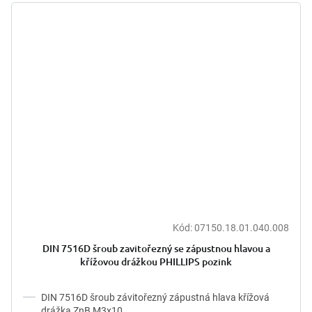
Kód:
07150.18.01.040.008
DIN 7516D šroub zavitořezný se zápustnou hlavou a
křížovou drážkou PHILLIPS pozink
DIN 7516D šroub závitořezný zápustná hlava křížová
drážka ZnB M3x10