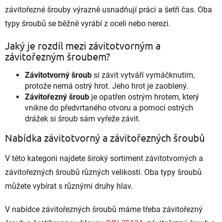
r
závitořezné šrouby výrazně usnadňují práci a šetří čas. Oba
v
k
typy šroubů se běžně vyrábí z oceli nebo nerezi.
y
v
Jaký je rozdíl mezi závitotvorným a
ý
závitořezným šroubem?
p
i
Závitotvorný šroub
si závit vytváří vymáčknutím,
s
protože nemá ostrý hrot. Jeho hrot je zaoblený.
u
Závitořezný šroub
je opatřen ostrým hrotem, který
vnikne do předvrtaného otvoru a pomocí ostrých
drážek si šroub sám vyřeže závit.
Nabídka závitotvorný a závitořezných šroubů
V této kategorii najdete široký sortiment závitotvorných a
závitořezných šroubů různých velikostí. Oba typy šroubů
můžete vybírat s různými druhy hlav.
V nabídce závitořezných šroubů máme třeba závitořezný