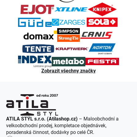
a
t
í
Zobrazit všechny značky
ATILA STÝL s.r.o. (Atilashop.cz)
– Maloobchodní a
velkoobchodní prodej, kompletace objednávek,
poradenská činnost, dodávky po celé ČR.