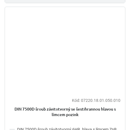
Kód:
07220.18.01.050.010
DIN 7500D šroub závitotvorný se šestihrannou hlavou s
límcem pozink
DIN 7500D šroub závitotvorný 6HR. hlava s límcem ZnB