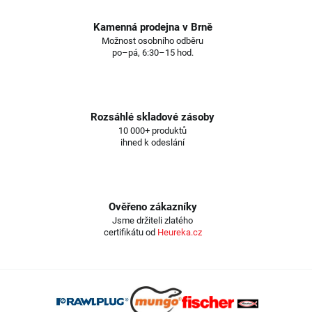
Kamenná prodejna v Brně
Možnost osobního odběru
po–pá, 6:30–15 hod.
Rozsáhlé skladové zásoby
10 000+ produktů
ihned k odeslání
Ověřeno zákazníky
Jsme držiteli zlatého
certifikátu od
Heureka.cz
Z
á
p