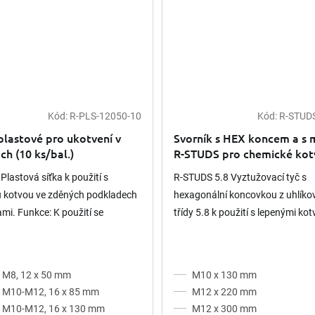
Kód:
R-PLS-12050-10
Kód:
R-STUD
Průměrné
hodnocení
plastové pro ukotvení v
Svorník s HEX koncem a s m
produktu
ch (10 ks/bal.)
R-STUDS pro chemické kotv
je
pevnost 5.8
5,0
 Plastová síťka k použití s
R-STUDS 5.8 Vyztužovací tyč s
z
u kotvou ve zděných podkladech
hexagonální koncovkou z uhlíkov
5
hvězdiček.
ami. Funkce: K použití se
třídy 5.8 k použití s lepenými ko
vými tyčemi R–STUDS a běžnými
ými tyčemi DIN 975...
 M8, 12 x 50 mm
M10 x 130 mm
o M10-M12, 16 x 85 mm
M12 x 220 mm
o M10-M12, 16 x 130 mm
M12 x 300 mm