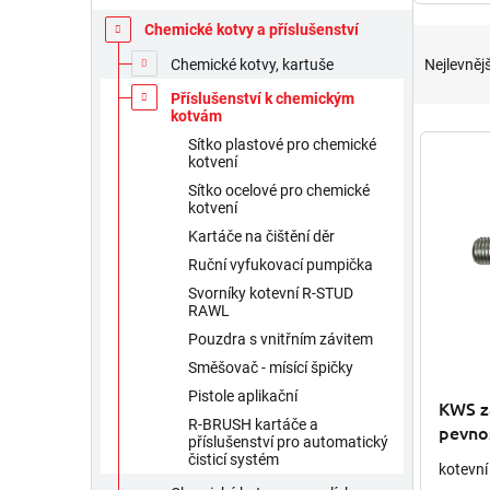
Chemické kotvy a příslušenství
Ř
a
Nejlevnějš
Chemické kotvy, kartuše
z
Příslušenství k chemickým
e
kotvám
n
V
Sítko plastové pro chemické
í
ý
kotvení
p
p
Sítko ocelové pro chemické
r
i
kotvení
o
s
Kartáče na čištění děr
d
p
Ruční vyfukovací pumpička
u
r
Svorníky kotevní R-STUD
k
o
RAWL
t
d
Pouzdra s vnitřním závitem
ů
u
Směšovač - mísící špičky
k
t
Pistole aplikační
KWS zá
ů
R-BRUSH kartáče a
pevnos
příslušenství pro automatický
čisticí systém
kotevní