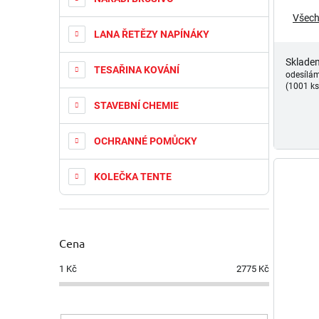
Všech
LANA ŘETĚZY NAPÍNÁKY
Sklade
TESAŘINA KOVÁNÍ
odesílá
(1001 ks
STAVEBNÍ CHEMIE
OCHRANNÉ POMŮCKY
KOLEČKA TENTE
Cena
1
Kč
2775
Kč