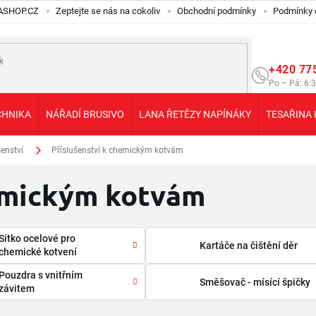
ILASHOP.CZ
Zeptejte se nás na cokoliv
Obchodní podmínky
Podmínky 
+420 77
Po – Pá: 6:
CHNIKA
NÁŘADÍ BRUSIVO
LANA ŘETĚZY NAPÍNÁKY
TESAŘINA 
enství
Příslušenství k chemickým kotvám
hemickým kotvám
Sítko ocelové pro
Kartáče na čištění děr
chemické kotvení
Pouzdra s vnitřním
Směšovač - mísící špičky
závitem