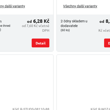
ny další varianty
Všechny další varianty
6,28 Kč
8,
od
od
2-3dny skladem u
m
od 7,60 Kč včetně
dodavatele
me ihned
DPH
Kč vče
)
(60 ks)
Detail
D
Kód:
R-STUDS-08110-88
Kód:
R-NOZ-