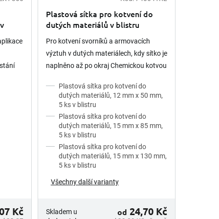
Plastová sítka pro kotvení do
v
dutých materiálů v blistru
aplikace
Pro kotvení svorníků a armovacích
výztuh v dutých materiálech, kdy sítko je
ostání
naplněno až po okraj Chemickou kotvou
 sériové
a poté je svorník nebo výztuha
Plastová sítka pro kotvení do
šroubovým pohybem vtlačena...
dutých materiálů, 12 mm x 50 mm,
5 ks v blistru
Plastová sítka pro kotvení do
dutých materiálů, 15 mm x 85 mm,
5 ks v blistru
Plastová sítka pro kotvení do
dutých materiálů, 15 mm x 130 mm,
5 ks v blistru
Všechny další varianty
07 Kč
24,70 Kč
od
Skladem u