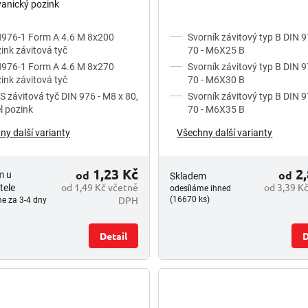
vanický pozink
976-1 Form A 4.6 M 8x200
Svorník závitový typ B DIN 9
ink závitová tyč
70 - M6X25 B
976-1 Form A 4.6 M 8x270
Svorník závitový typ B DIN 9
ink závitová tyč
70 - M6X30 B
 závitová tyč DIN 976 - M8 x 80,
Svorník závitový typ B DIN 9
l pozink
70 - M6X35 B
ny další varianty
Všechny další varianty
1,23 Kč
2,
od
od
m u
Skladem
od 1,49 Kč včetně
od 3,39 K
tele
odesíláme ihned
DPH
(16670 ks)
e za 3-4 dny
Detail
D