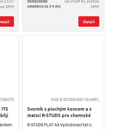
od 23,07
od 29,89 Kč včetně
dodavatele
tně DPH
DPH
odesíláme za 3-4 dny
etail
Detail
Z-06075
Kód:
R-STUDS-08110-A4FL
 ITS
Svorník s plochým koncem a s
bílý
maticí R-STUDS pro chemické
kotvy - nerez A4
závitem
R-STUDS FLAT A4 Vyztužovací tyč s