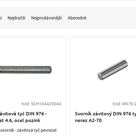
í
Nejdražší
Nejprodávanější
Abecedně
Kód:
SCH104429044
Kód:
W976-
vitová tyč DIN 976 -
Svorník závitový DIN 976 t
t 4.6, ocel pozink
nerez A2-70
 svorník - závitová tyč pevniost