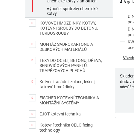
Chemické kotvy v ampulích
4.6 gal
Výpočet spotřeby chemické
kotvy
DIN
poz
KOVOVÉ HMOŽDINKY, KOTVY,
KOTEVNÍ ŠROUBY DO BETONU,
DIN
TURBOŠROUBY
poz
KWS
MONTÁŽ SÁDROKARTONU A
oce
DESKOVÝCH MATERIÁLŮ
Všech
TEXY DO OCELI, BETONU, DŘEVA,
SENDVIČOVÝCH PANELŮ,
TRAPÉZOVÝCH PLECHŮ
Sklade
dodava
Kotvení fasádní izolace, lešení,
talířové hmoždinky
odesílám
FISCHER KOTEVNÍ TECHNIKA A
MONTÁŽNÍ SYSTÉMY
EJOT kotevní technika
Kotevní technika CELO fixing
technology