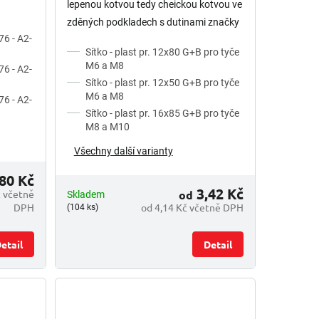
lepenou kotvou tedy cheickou kotvou ve
zděných podkladech s dutinami značky
76 - A2-
G&B fissagi rozměr 12x- pro tyče M6,
Sítko - plast pr. 12x80 G+B pro tyče
M8 rozměr 15x-pro tyče...
M6 a M8
76 - A2-
Sítko - plast pr. 12x50 G+B pro tyče
M6 a M8
76 - A2-
Sítko - plast pr. 16x85 G+B pro tyče
M8 a M10
Všechny další varianty
80 Kč
3,42 Kč
č včetně
od
Skladem
DPH
od 4,14 Kč včetně DPH
(104 ks)
etail
Detail