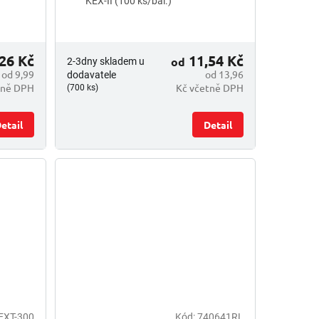
KEX-II (100 ks/bal.)
26 Kč
11,54 Kč
od
2-3dny skladem u
od 9,99
od 13,96
dodavatele
tně DPH
Kč včetně DPH
(700 ks)
etail
Detail
EXT-300
Kód:
740641RL