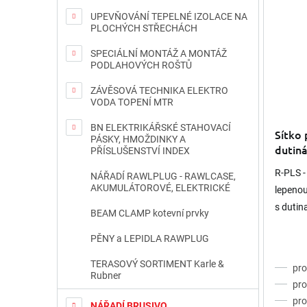
UPEVŇOVÁNÍ TEPELNÉ IZOLACE NA
PLOCHÝCH STŘECHÁCH
SPECIÁLNÍ MONTÁŽ A MONTÁŽ
PODLAHOVÝCH ROŠTŮ
ZÁVĚSOVÁ TECHNIKA ELEKTRO
VODA TOPENÍ MTR
BN ELEKTRIKÁŘSKÉ STAHOVACÍ
Sítko 
PÁSKY, HMOŽDINKY A
dutiná
PŘÍSLUŠENSTVÍ INDEX
R-PLS -
NÁŘADÍ RAWLPLUG - RAWLCASE,
AKUMULÁTOROVÉ, ELEKTRICKÉ
lepeno
s dutin
BEAM CLAMP kotevní prvky
závito
PĚNY a LEPIDLA RAWPLUG
závitov
TERASOVÝ SORTIMENT Karle &
pro
Rubner
pr
pr
NÁŘADÍ BRUSIVO