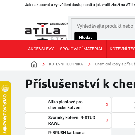
Přejít
Jak nakupovat a vysvětlení dostupností a jak vrátit zboží na AT
na
obsah
Hledat
AKCE&SLEVY
SPOJOVACÍ MATERIÁL
KOTEVNÍ TE
KOTEVNÍ TECHNIKA
Chemické kotvy a přísluš
Domů
Příslušenství k c
Sítko plastové pro
chemické kotvení
Svorníky kotevní R-STUD
RAWL
R-BRUSH kartáče a