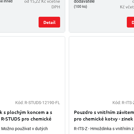
od 15,22 Kč včetně
dodavatele
me ihned
DPH
Kč vče
(100 ks)
Detail
D
Kód:
R-STUDS-12190-FL
Kód:
R-ITS-
ík s plochým koncem a s
Pouzdro s vnitřním závitem
í R-STUDS pro chemické
pro chemické kotvy - zinek 
- pevnost 5.8
 Možno používat v dutých
R-ITS-Z - Hmoždinka s vnitřním 