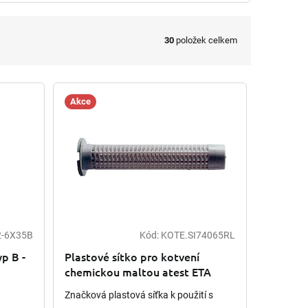
30
položek celkem
Akce
2-6X35B
Kód:
KOTE.SI74065RL
yp B -
Plastové sítko pro kotvení
chemickou maltou atest ETA
G&B FISSAGI
Značková plastová síťka k použití s