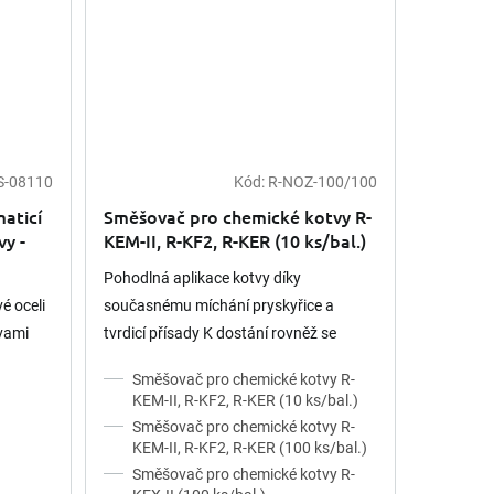
S-08110
Kód:
R-NOZ-100/100
aticí
Směšovač pro chemické kotvy R-
y -
KEM-II, R-KF2, R-KER (10 ks/bal.)
Pohodlná aplikace kotvy díky
é oceli
současnému míchání pryskyřice a
tvami
tvrdicí přísady K dostání rovněž se
závěskou Ideální pro sériové kotvení
Směšovač pro chemické kotvy R-
závitových nebo vyztužovacích tyčí...
KEM-II, R-KF2, R-KER (10 ks/bal.)
Směšovač pro chemické kotvy R-
KEM-II, R-KF2, R-KER (100 ks/bal.)
Směšovač pro chemické kotvy R-