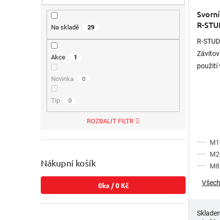
Svorní
R-STU
Na skladě
29
pevnos
R-STUD
Závitová
Akce
1
použití
ohrože
Novinka
0
vlivů M
Tip
0
ROZBALIT FILTR
M1
M2
Nákupní košík
M8
Všech
0
ks /
0 Kč
Sklade