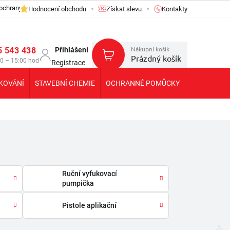
ochrany osobních údajů GDPR
Hodnocení obchodu
Získat slevu
Kontakty
Nákupní košík
5 543 438
Přihlášení
Prázdný košík
30 – 15:00 hod
Registrace
KOVÁNÍ
STAVEBNÍ CHEMIE
OCHRANNÉ POMŮCKY
KOLEČKA T
Ruční vyfukovací
pumpička
Pistole aplikační