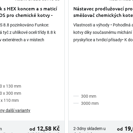
k s HEX koncem a s maticí
Nástavec prodlužovací pro
DS pro chemické kotvy -
směšovač chemických kote
t 8.8
S 8.8 pozinkováno Funkce:
Vlastnosti a výhody • Pohodlná 
 tyč z uhlíkové oceli třídy 8.8 k
kotvy díky současnému míchání
 v exteriérech a v místech
pryskyřice a tvrdicí přísady• K d
ných působením povětrnostních
rovněž se závěskou • Ideální pro
ožnost...
kotvení závitových...
0 x 130 mm
0 x 300 mm
300 mm
 x 110 mm
3000 mm
ny další varianty
12,58 Kč
19,
od
od
2-3dny skladem u
m