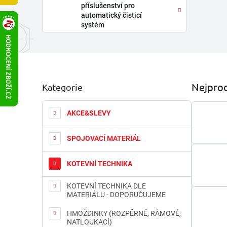
příslušenství pro
automatický čisticí
systém
P
Nejprod
Kategorie
Přeskočit
o
kategorie
s
t
AKCE&SLEVY
r
a
SPOJOVACÍ MATERIÁL
n
n
KOTEVNÍ TECHNIKA
í
p
KOTEVNÍ TECHNIKA DLE
a
MATERIÁLU - DOPORUČUJEME
n
e
HMOŽDINKY (ROZPĚRNÉ, RÁMOVÉ,
l
NATLOUKACÍ)