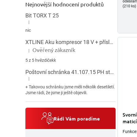
odesílá
Nejnovější hodnocení produktů
(210 ks)
Bit TORX T 25
|
Hodnocení produktu je 5 z 5 hvězdiček.
nic
XTLINE Aku kompresor 18 V + příslušenství
Ověřený zákazník
|
Hodnocení produktu je 5 z 5 hvězdiček.
5 z 5 hvězdičekk
Poštovní schránka 41.107.15 PH stojatá HNĚDÁ
|
Hodnocení produktu je 5 z 5 hvězdiček.
+ Takovou schránku jsme měli několik desetiletí.
Jsme rádi, že jsme ji ještě objevili.
Svorn
Rádi Vám poradíme
matic
kotvy 
Funkce: