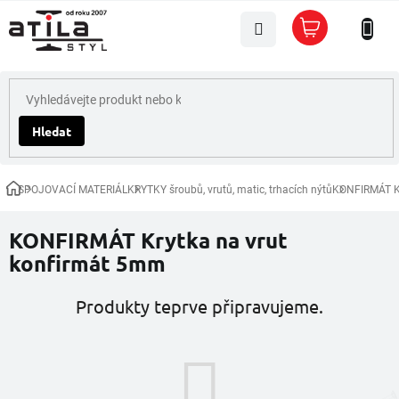
Přejít
Nákupní
na
košík
obsah
Hledat
SPOJOVACÍ MATERIÁL
KRYTKY šroubů, vrutů, matic, trhacích nýtů
KONFIRMÁT Kr
Domů
KONFIRMÁT Krytka na vrut
konfirmát 5mm
Produkty teprve připravujeme.