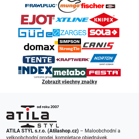
á
p
a
t
í
Zobrazit všechny značky
ATILA STÝL s.r.o. (Atilashop.cz)
– Maloobchodní a
velkoobchodní prodej, kompletace objednávek,