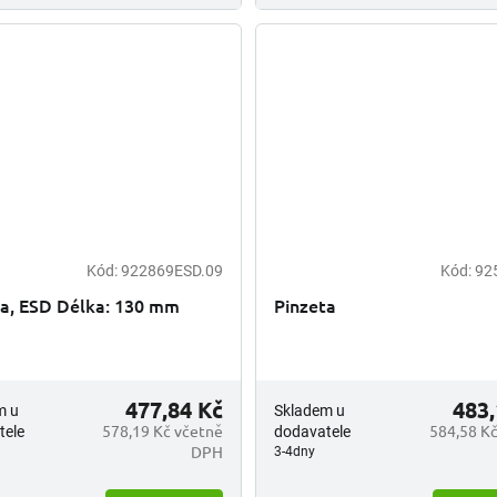
Kód:
922869ESD.09
Kód:
92
ta, ESD Délka: 130 mm
Pinzeta
477,84 Kč
483,
m u
Skladem u
578,19 Kč včetně
584,58 Kč
tele
dodavatele
DPH
3-4dny