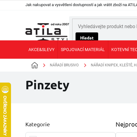
Přejít
Jak nakupovat a vysvětlení dostupností a jak vrátit zboží na AT
na
obsah
Hledat
AKCE&SLEVY
SPOJOVACÍ MATERIÁL
KOTEVNÍ TE
NÁŘADÍ BRUSIVO
NÁŘADÍ KNIPEX, KLEŠTĚ, 
Domů
Pinzety
P
Nejprod
Kategorie
Přeskočit
o
kategorie
s