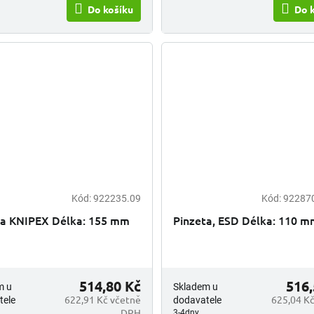
Do košíku
Do 
Kód:
922235.09
Kód:
92287
ta KNIPEX Délka: 155 mm
Pinzeta, ESD Délka: 110 
514,80 Kč
516,
m u
Skladem u
622,91 Kč včetně
625,04 Kč
tele
dodavatele
DPH
3-4dny