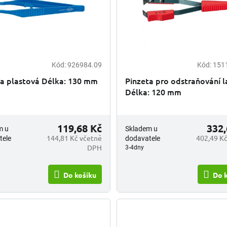
Kód:
926984.09
Kód:
151
ta plastová Délka: 130 mm
Pinzeta pro odstraňování 
Délka: 120 mm
119,68 Kč
332,
m u
Skladem u
144,81 Kč včetně
402,49 Kč
tele
dodavatele
DPH
3-4dny
Do košíku
Do 