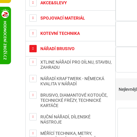
t
AKCE&SLEVY
r
a
SPOJOVACÍ MATERIÁL
n
n
KOTEVNÍ TECHNIKA
í
p
a
NÁŘADÍ BRUSIVO
n
e
XTLINE NÁŘADÍ PRO DÍLNU, STAVBU,
ZAHRADU
l
NÁŘADÍ KRAFTWERK - NĚMECKÁ
Ř
KVALITA V NÁŘADÍ
a
Nejlevnějš
z
BRUSIVO, DIAMANTOVÉ KOTOUČE,
e
TECHNICKÉ FRÉZY, TECHNICKÉ
KARTÁČE
n
V
í
ý
RUČNÍ NÁŘADÍ, DÍLENSKÉ
p
p
NÁSTROJE
r
i
MĚŘÍCÍ TECHNIKA, METRY,
o
s