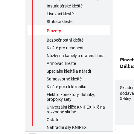
Instalatérské kleště
Lisovací kleště
Střihací kleště
Pinzety
Bezpečnostní kleště
Kleště pro uchopení
Nůžky na kabely a drátěná lana
Pinzet
Armovací kleště
Délka
Speciální kleště a nářadí
Samosvorné kleště
Kleště pro elektroniku
Sklade
dodava
Elektro konektory, dutinky,
3-4dny
propojky sety
Univerzální klíče KNIPEX, klíč na
rozvodné skříně
Ostatní
Náhradní díly KNIPEX