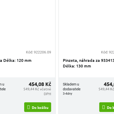
Kód:
922206.09
Kód:
92
ta Délka: 120 mm
Pinzeta, náhrada za 93341
Délka: 130 mm
454,08 Kč
454,
m u
Skladem u
549,44 Kč včetně
549,44 Kč
tele
dodavatele
DPH
3-4dny
Do košíku
Do 