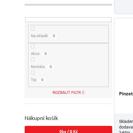
Na skladě
0
Akce
0
Novinka
0
Tip
0
Pinze
ROZBALIT FILTR
Nákupní košík
Sklade
dodava
0
ks /
0 Kč
3-4dny