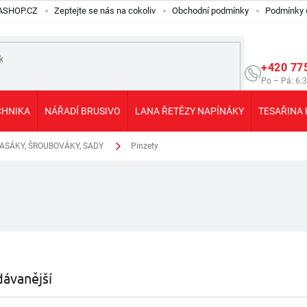
ILASHOP.CZ
Zeptejte se nás na cokoliv
Obchodní podmínky
Podmínky 
+420 77
Po – Pá: 6:
CHNIKA
NÁŘADÍ BRUSIVO
LANA ŘETĚZY NAPÍNÁKY
TESAŘINA 
HASÁKY, ŠROUBOVÁKY, SADY
Pinzety
ávanější