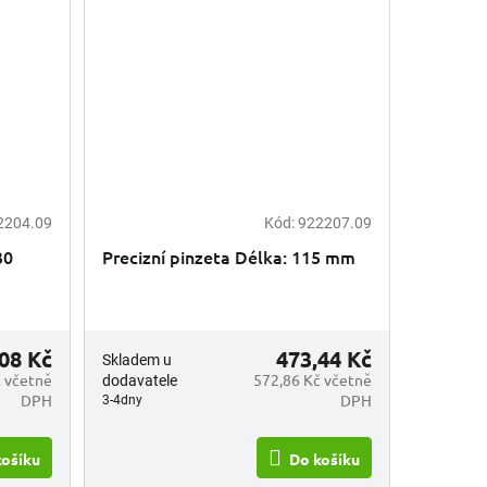
2204.09
Kód:
922207.09
30
Precizní pinzeta Délka: 115 mm
08 Kč
473,44 Kč
Skladem u
 včetně
572,86 Kč včetně
dodavatele
DPH
DPH
3-4dny
košíku
Do košíku