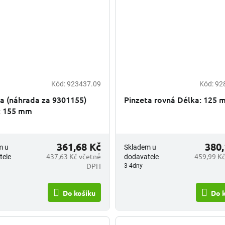
Kód:
923437.09
Kód:
92
a (náhrada za 9301155)
Pinzeta rovná Délka: 125
: 155 mm
361,68 Kč
380,
m u
Skladem u
437,63 Kč včetně
459,99 Kč
tele
dodavatele
DPH
3-4dny
Do košíku
Do 