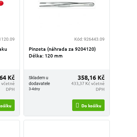
1120.09
Kód:
926443.09
laku
Pinzeta (náhrada za 9204120)
Délka: 120 mm
64 Kč
358,16 Kč
Skladem u
 včetně
433,37 Kč včetně
dodavatele
DPH
DPH
3-4dny
košíku
Do košíku