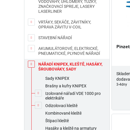
VODOVÁHY, ÚHLOMĚRY, TUŽKY,
d
p
ZNAČKOVACÍ SPREJE, LASERY
u
r
LASERLINER
k
o
VRTÁKY, SEKÁČE, ZÁVITNÍKY,
t
d
OPRAVA ZÁVITU V-COIL
ů
u
k
STAVEBNÍ NÁŘADÍ
t
Pinze
AKUMULÁTOROVÉ, ELEKTRICKÉ,
ů
PNEUMATICKÉ, PLYNOVÉ NÁŘADÍ
NÁŘADÍ KNIPEX, KLEŠTĚ, HASÁKY,
ŠROUBOVÁKY, SADY
Sklade
Sady KNIPEX
dodava
3-4dny
Brašny a kufry KNIPEX
Izolované nářadí VDE 1000 pro
elektrikáře
Odizolovací kleště
Kombinované kleště
Štípací kleště
Hasáky a kleště na armatury