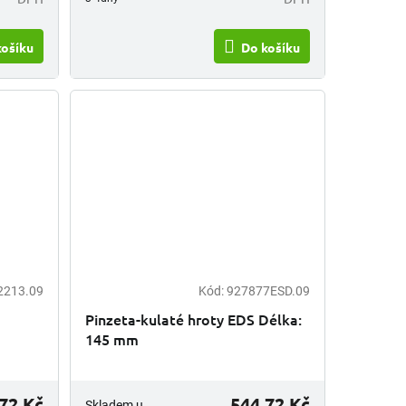
košíku
Do košíku
2213.09
Kód:
927877ESD.09
Pinzeta-kulaté hroty EDS Délka:
145 mm
72 Kč
544,72 Kč
Skladem u