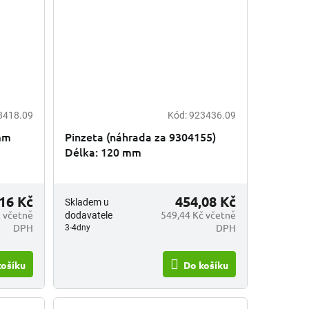
8418.09
Kód:
923436.09
 mm
Pinzeta (náhrada za 9304155)
Délka: 120 mm
16 Kč
454,08 Kč
Skladem u
 včetně
549,44 Kč včetně
dodavatele
DPH
DPH
3-4dny
košíku
Do košíku