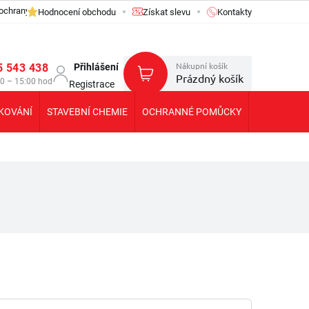
ochrany osobních údajů GDPR
Hodnocení obchodu
Získat slevu
Kontakty
Nákupní košík
5 543 438
Přihlášení
Prázdný košík
30 – 15:00 hod
Registrace
KOVÁNÍ
STAVEBNÍ CHEMIE
OCHRANNÉ POMŮCKY
KOLEČKA T