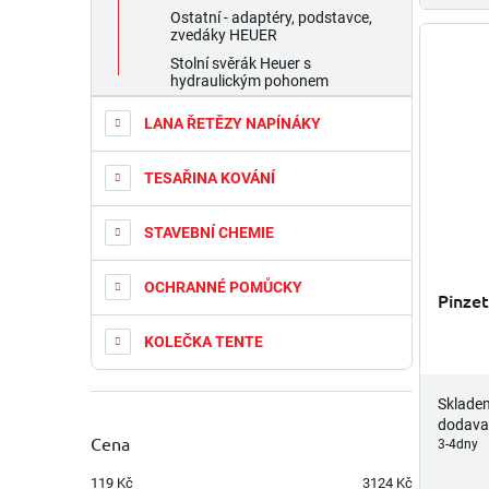
Ostatní - adaptéry, podstavce,
zvedáky HEUER
Stolní svěrák Heuer s
hydraulickým pohonem
LANA ŘETĚZY NAPÍNÁKY
TESAŘINA KOVÁNÍ
STAVEBNÍ CHEMIE
OCHRANNÉ POMŮCKY
Pinze
KOLEČKA TENTE
Sklade
dodava
Cena
3-4dny
119
Kč
3124
Kč