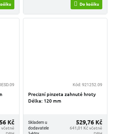
košíku
Do košíku
0ESD.09
Kód:
921252.09
mm
Precizní pinzeta zahnuté hroty
Délka: 120 mm
56 Kč
529,76 Kč
Skladem u
 včetně
641,01 Kč včetně
dodavatele
DPH
DPH
3-4dny