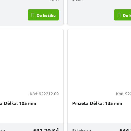
Do košíku
Do 
Kód:
922212.09
Kód:
92
ta Délka: 105 mm
Pinzeta Délka: 135 mm
541,20 Kč
544,
m u
Skladem u