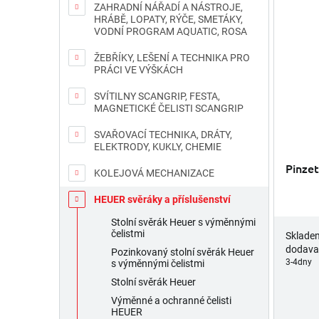
ZAHRADNÍ NÁŘADÍ A NÁSTROJE,
HRÁBĚ, LOPATY, RÝČE, SMETÁKY,
VODNÍ PROGRAM AQUATIC, ROSA
ŽEBŘÍKY, LEŠENÍ A TECHNIKA PRO
PRÁCI VE VÝŠKÁCH
SVÍTILNY SCANGRIP, FESTA,
MAGNETICKÉ ČELISTI SCANGRIP
SVAŘOVACÍ TECHNIKA, DRÁTY,
ELEKTRODY, KUKLY, CHEMIE
Pinze
KOLEJOVÁ MECHANIZACE
HEUER svěráky a příslušenství
Stolní svěrák Heuer s výměnnými
čelistmi
Sklade
dodava
Pozinkovaný stolní svěrák Heuer
3-4dny
s výměnnými čelistmi
Stolní svěrák Heuer
Výměnné a ochranné čelisti
HEUER