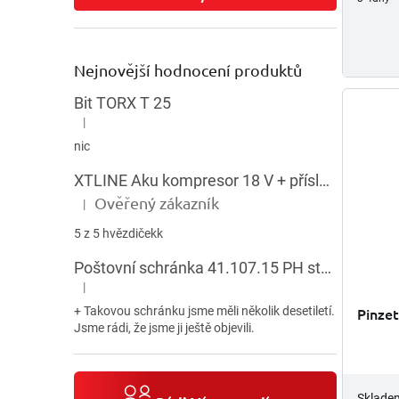
Nejnovější hodnocení produktů
Bit TORX T 25
|
Hodnocení produktu je 5 z 5 hvězdiček.
nic
XTLINE Aku kompresor 18 V + příslušenství
Ověřený zákazník
|
Hodnocení produktu je 5 z 5 hvězdiček.
5 z 5 hvězdičekk
Poštovní schránka 41.107.15 PH stojatá HNĚDÁ
|
Hodnocení produktu je 5 z 5 hvězdiček.
+ Takovou schránku jsme měli několik desetiletí.
Pinze
Jsme rádi, že jsme ji ještě objevili.
Sklade