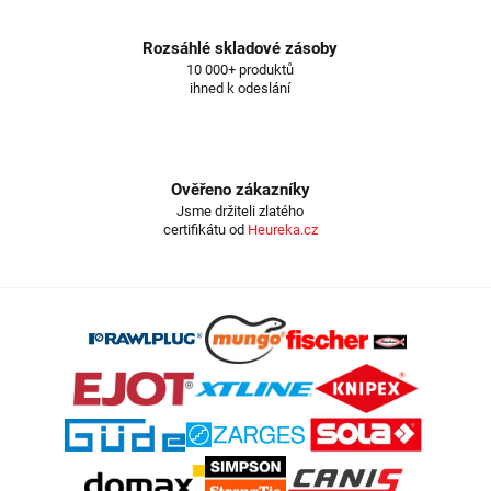
Rozsáhlé skladové zásoby
10 000+ produktů
ihned k odeslání
Ověřeno zákazníky
Jsme držiteli zlatého
certifikátu od
Heureka.cz
Z
á
p
a
t
í