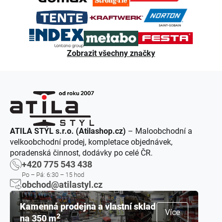
Zobrazit všechny značky
ATILA STÝL s.r.o. (Atilashop.cz)
– Maloobchodní a
velkoobchodní prodej, kompletace objednávek,
poradenská činnost, dodávky po celé ČR.
+420 775 543 438
Po – Pá: 6:30 – 15 hod
obchod@atilastyl.cz
Kamenná prodejna a vlastní sklad
Více
2
na 350 m