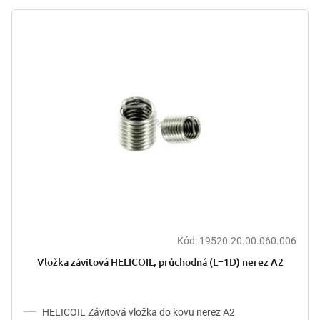
p
V
r
ý
o
p
d
i
u
s
k
p
t
r
ů
o
d
u
k
t
ů
Kód:
19520.20.00.060.006
Vložka závitová HELICOIL, průchodná (L=1D) nerez A2
HELICOIL Závitová vložka do kovu nerez A2