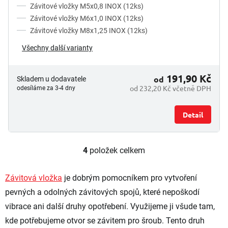
Závitové vložky M5x0,8 INOX (12ks)
Závitové vložky M6x1,0 INOX (12ks)
Závitové vložky M8x1,25 INOX (12ks)
Všechny další varianty
191,90 Kč
od
Skladem u dodavatele
od 232,20 Kč včetně DPH
odesíláme za 3-4 dny
Detail
4
položek celkem
O
v
l
Závitová vložka
je dobrým pomocníkem pro vytvoření
á
pevných a odolných závitových spojů, které nepoškodí
d
a
vibrace ani další druhy opotřebení. Využijeme ji všude tam,
c
kde potřebujeme otvor se závitem pro šroub. Tento druh
í