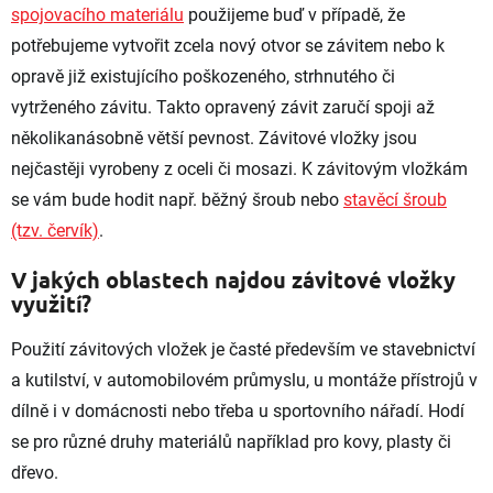
p
spojovacího materiálu
použijeme buď v případě, že
r
potřebujeme vytvořit zcela nový otvor se závitem nebo k
v
k
opravě již existujícího poškozeného, strhnutého či
y
vytrženého závitu. Takto opravený závit zaručí spoji až
v
ý
několikanásobně větší pevnost. Závitové vložky jsou
p
nejčastěji vyrobeny z oceli či mosazi. K závitovým vložkám
i
s
se vám bude hodit např. běžný šroub nebo
stavěcí šroub
u
(tzv. červík)
.
V jakých oblastech najdou závitové vložky
využití?
Použití závitových vložek je časté především ve stavebnictví
a kutilství, v automobilovém průmyslu, u montáže přístrojů v
dílně i v domácnosti nebo třeba u sportovního nářadí. Hodí
se pro různé druhy materiálů například pro kovy, plasty či
dřevo.