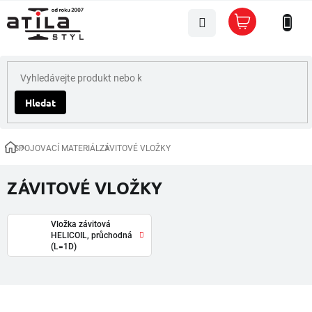
Přejít
Nákupní
na
košík
obsah
Hledat
SPOJOVACÍ MATERIÁL
ZÁVITOVÉ VLOŽKY
Domů
ZÁVITOVÉ VLOŽKY
Vložka závitová
HELICOIL, průchodná
(L=1D)