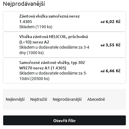
Nejprodávanější
Závitová vložka samořezná nerez
6,02 Kč
1.4305
od
Skladem
(1190 ks)
Vložka závitová HELICOIL, průchodná
(L=1D) nerez A2
3,55 Kč
od
Skladem u dodavatele odesíláme za 3-4
dny
(1000 ks)
Samořezné závitové vložky, typ 302
W9270 nerez A1 (1.4305)
6,46 Kč
od
Skladem u dodavatele odesíláme za 5-
10dní
(20500 ks)
Ř
a
Nejlevnější
Nejdražší
Nejprodávanější
Abecedně
z
e
n
Otevřít filtr
í