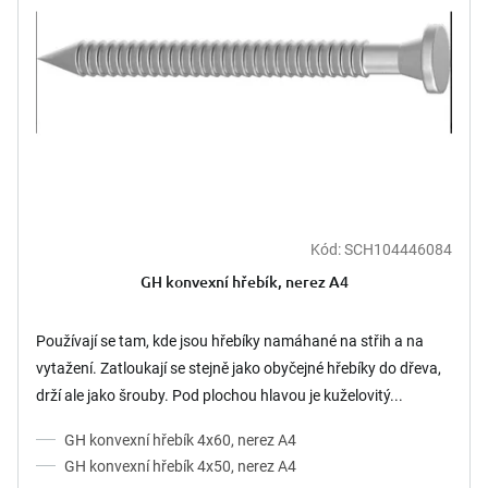
Kód:
SCH104446084
GH konvexní hřebík, nerez A4
Používají se tam, kde jsou hřebíky namáhané na střih a na
vytažení. Zatloukají se stejně jako obyčejné hřebíky do dřeva,
drží ale jako šrouby. Pod plochou hlavou je kuželovitý...
GH konvexní hřebík 4x60, nerez A4
GH konvexní hřebík 4x50, nerez A4