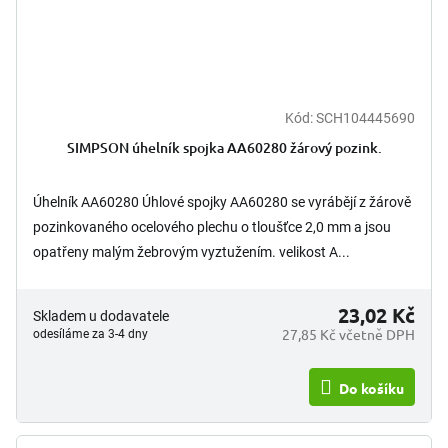
Kód:
SCH104445690
SIMPSON úhelník spojka AA60280 žárový pozink.
Úhelník AA60280 Úhlové spojky AA60280 se vyrábějí z žárově
pozinkovaného ocelového plechu o tloušťce 2,0 mm a jsou
opatřeny malým žebrovým vyztužením. velikost A...
23,02 Kč
Skladem u dodavatele
27,85 Kč včetně DPH
odesíláme za 3-4 dny
Do košíku