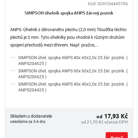
Kód:
SCH104445706
SIMPSON úhelník spojka ANPS žárový pozink
ANPS -Úhelník z děrovaného plechu (2,0 mm) Tloušťka těchto
plechů je 2 mm. Tyto úhelníky jsou vhodné k různým druhům
spojení přechodů mezi dřevem. Např. pražce,...
SIMPSON úhel. spojka ANPS 40x 60x2,0x 25 žár. pozink. (
ANPS204625 )
SIMPSON úhel. spojka ANPS 60x 60x2,0x 25 žár. pozink. (
ANPS206625 )
SIMPSON úhel. spojka ANPS 40x 40x2,0x 25 žár. pozink. (
ANPS204425 )
17,93 Kč
od
Skladem u dodavatele
od 21,70 Kč včetně DPH
odesíláme za 3-4 dny
Detail