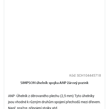
Kód:
SCH104445718
SIMPSON úhelník spojka ANP žárový pozink
ANP -Úhelník z děrovaného plechu (2,5 mm) Tyto úhelníky
jsou vhodné k různým druhům spojení přechodů mezi dřevem.
Např. pražce, připojení stojky atd.