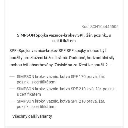
Kód:
SCH104445505
SIMPSON Spojka vaznice-krokev SPF, žár. pozink., s
certifikátem
SPF -Spojka vaznice-krokev SPF SPF spojky mohou být
použity pro ztužení křížení trámů. Podobně, horizontální síly
mohou být absorbovány. Závislé na zatížení lze použít 2...
SIMPSON krokv. vaznic. kotva SPF 170 pravá, žár.
pozink., s certifikátem
SIMPSON krokv. vaznic. kotva SPF 210 levá, žár. pozink.,
s certifikátem
SIMPSON krokv. vaznic. kotva SPF 210 pravá, žár.
pozink., s certifikátem
Všechny další varianty