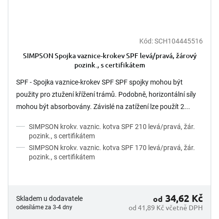
Kód:
SCH104445516
SIMPSON Spojka vaznice-krokev SPF levá/pravá, žárový
pozink., s certifikátem
SPF - Spojka vaznice-krokev SPF SPF spojky mohou být
použity pro ztužení křížení trámů. Podobně, horizontální síly
mohou být absorbovány. Závislé na zatížení lze použít 2...
SIMPSON krokv. vaznic. kotva SPF 210 levá/pravá, žár.
pozink., s certifikátem
SIMPSON krokv. vaznic. kotva SPF 170 levá/pravá, žár.
pozink., s certifikátem
34,62 Kč
od
Skladem u dodavatele
od 41,89 Kč včetně DPH
odesíláme za 3-4 dny