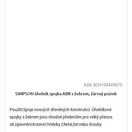
Kód:
SCH104445675
SIMPSON úhelník spojka ABR s žebrem, žárový pozink
Použití:Spoje nosných dřevěných konstrukcí. Úhelníkové
spojky s žebrem jsou vhodné především pro velký přenos
sil.Upevnění:Kotevní hřebíky CNA4,0xl nebo šrouby
CSA5,0xl.S...