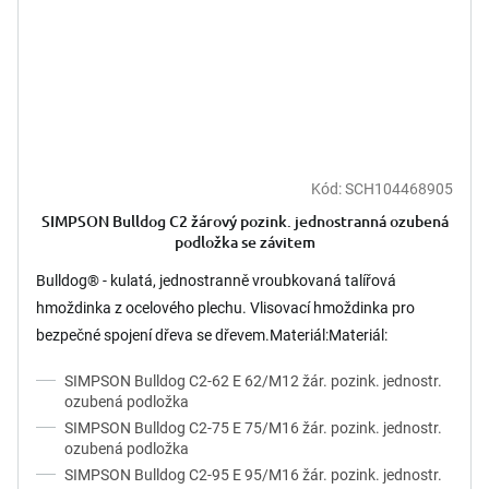
Kód:
SCH104468905
SIMPSON Bulldog C2 žárový pozink. jednostranná ozubená
podložka se závitem
Bulldog® - kulatá, jednostranně vroubkovaná talířová
hmoždinka z ocelového plechu. Vlisovací hmoždinka pro
bezpečné spojení dřeva se dřevem.Materiál:Materiál:
HC340LA podle EN...
SIMPSON Bulldog C2-62 E 62/M12 žár. pozink. jednostr.
ozubená podložka
SIMPSON Bulldog C2-75 E 75/M16 žár. pozink. jednostr.
ozubená podložka
SIMPSON Bulldog C2-95 E 95/M16 žár. pozink. jednostr.