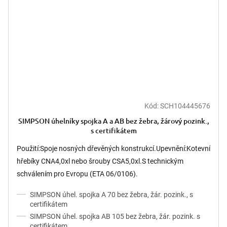
Kód:
SCH104445676
SIMPSON úhelníky spojka A a AB bez žebra, žárový pozink.,
s certifikátem
Použití:Spoje nosných dřevěných konstrukcí.Upevnění:Kotevní
hřebíky CNA4,0xl nebo šrouby CSA5,0xl.S technickým
schválením pro Evropu (ETA 06/0106).
SIMPSON úhel. spojka A 70 bez žebra, žár. pozink., s
certifikátem
SIMPSON úhel. spojka AB 105 bez žebra, žár. pozink. s
certifikátem