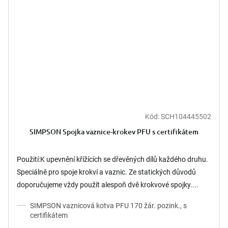
Kód:
SCH104445502
SIMPSON Spojka vaznice-krokev PFU s certifikátem
Použití:K upevnění křížících se dřevěných dílů každého druhu.
Speciálně pro spoje krokví a vaznic. Ze statických důvodů
doporučujeme vždy použít alespoň dvě krokvové spojky....
SIMPSON vaznicová kotva PFU 170 žár. pozink., s
certifikátem