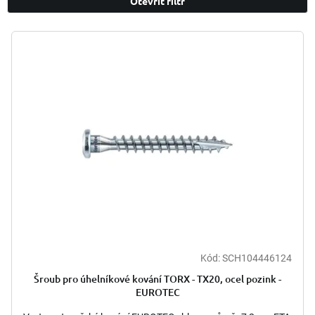
Otevřít filtr
í
p
V
r
ý
o
p
d
i
u
s
k
p
t
r
ů
o
d
u
k
t
ů
Kód:
SCH104446124
Šroub pro úhelníkové kování TORX - TX20, ocel pozink -
EUROTEC