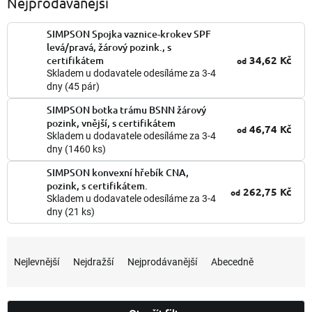
Nejprodávanější
SIMPSON Spojka vaznice-krokev SPF
levá/pravá, žárový pozink., s
34,62 Kč
certifikátem
od
Skladem u dodavatele odesíláme za 3-4
dny
(45 pár)
SIMPSON botka trámu BSNN žárový
pozink, vnější, s certifikátem
46,74 Kč
od
Skladem u dodavatele odesíláme za 3-4
dny
(1460 ks)
SIMPSON konvexní hřebík CNA,
pozink, s certifikátem.
262,75 Kč
od
Skladem u dodavatele odesíláme za 3-4
dny
(21 ks)
Ř
a
Nejlevnější
Nejdražší
Nejprodávanější
Abecedně
z
e
n