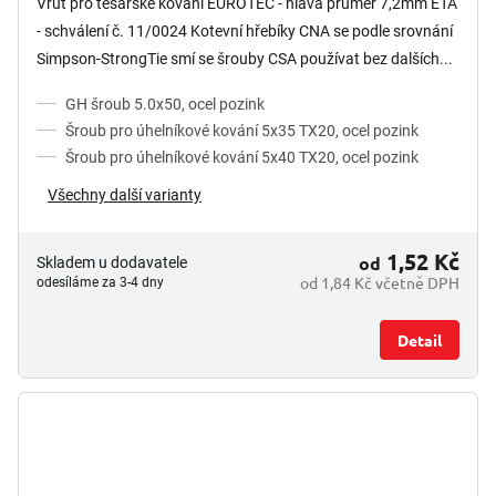
Vrut pro tesařské kování EUROTEC - hlava průměr 7,2mm ETA
- schválení č. 11/0024 Kotevní hřebíky CNA se podle srovnání
Simpson-StrongTie smí se šrouby CSA používat bez dalších...
GH šroub 5.0x50, ocel pozink
Šroub pro úhelníkové kování 5x35 TX20, ocel pozink
Šroub pro úhelníkové kování 5x40 TX20, ocel pozink
Všechny další varianty
1,52 Kč
od
Skladem u dodavatele
od 1,84 Kč včetně DPH
odesíláme za 3-4 dny
Detail