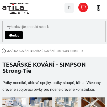
Přejít
Nákupní
na
košík
obsah
Hledat
TESAŘINA KOVÁNÍ
TESAŘSKÉ KOVÁNÍ - SIMPSON Strong-Tie
Domů
TESAŘSKÉ KOVÁNÍ - SIMPSON
Strong-Tie
Patky nosníků, úhlové spojky, patky sloupů, táhla. Všechny
dřevěné spojovací prvky pro nosné dřevěné konstrukce.