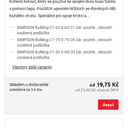
Kotevní kotouč, který se používá ke spojení dvou kusů trámů
s pomocí čepu. Použití:K upevnění křížících se dřevěných dílů
každého druhu. Speciálně pro spoje krokví a...
SIMPSON Bulldog C1-62 D 62/21 žár. pozink., oboustr.
ozubená podložka
SIMPSON Bulldog C1-75 D 75/26 žár. pozink., oboustr.
ozubená podložka
SIMPSON Bulldog C1-50 D 95/33 žár. pozink., oboustr.
ozubená podložka
Všechny další varianty
19,75 Kč
od
Skladem u dodavatele
od 23,90 Kč včetně DPH
odesíláme za 3-4 dny
Detail