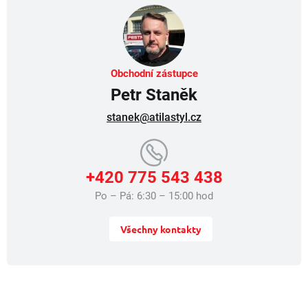
s
u
Obchodní zástupce
Petr Staněk
stanek@atilastyl.cz
+420 775 543 438
Po – Pá: 6:30 – 15:00 hod
Všechny kontakty