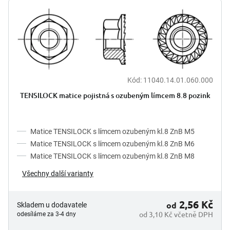
V
r
ý
o
p
d
i
u
s
k
p
t
r
ů
o
Kód:
11040.14.01.060.000
d
TENSILOCK matice pojistná s ozubeným límcem 8.8 pozink
u
k
t
Matice TENSILOCK s límcem ozubeným kl.8 ZnB M5
ů
Matice TENSILOCK s límcem ozubeným kl.8 ZnB M6
Matice TENSILOCK s límcem ozubeným kl.8 ZnB M8
Všechny další varianty
2,56 Kč
od
Skladem u dodavatele
od 3,10 Kč včetně DPH
odesíláme za 3-4 dny