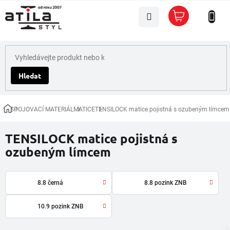
Přejít
Nákupní
na
košík
obsah
Hledat
SPOJOVACÍ MATERIÁL
MATICE
TENSILOCK matice pojistná s ozubeným límcem
Domů
TENSILOCK matice pojistná s
ozubeným límcem
8.8 černá
8.8 pozink ZNB
10.9 pozink ZNB