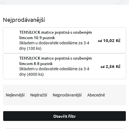
Nejprodávanější
TENSILOCK matice pojistná s ozubeným
límcem 10.9 pozink
10,02 Kč
od
Skladem u dodavatele odesíláme za 3-4
dny
(100 ks)
TENSILOCK matice pojistná s ozubeným
límcem 8.8 pozink
2,56 Kč
od
Skladem u dodavatele odesíláme za 3-4
dny
(4000 ks)
Ř
a
Nejlevnější
Nejdražší
Nejprodávanější
Abecedně
z
e
n
Otevřít filtr
í
p