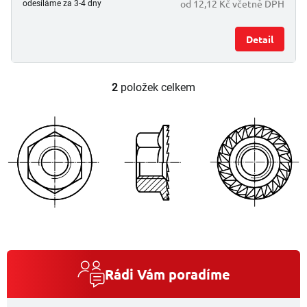
od 12,12 Kč včetně DPH
odesíláme za 3-4 dny
Detail
2
položek celkem
O
v
l
á
d
a
c
í
p
r
v
k
y
v
Rádi Vám poradíme
ý
p
i