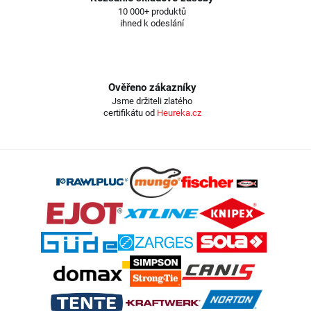
10 000+ produktů
ihned k odeslání
Ověřeno zákazníky
Jsme držiteli zlatého
certifikátu od
Heureka.cz
Z
á
p
a
t
í