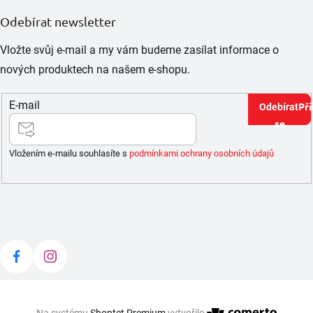
Odebírat newsletter
Vložte svůj e-mail a my vám budeme zasílat informace o
nových produktech na našem e-shopu.
E-mail
Při
se
Vložením e-mailu souhlasíte s
podmínkami ochrany osobních údajů
Na systému
Shoptet Premium
vytvořilo