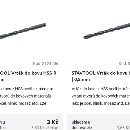
Kód:
ST24006
Kód:
S
OOL Vrták do kovu HSS-R
STAVTOOL Vrták do kovu 
 mm
| 0,8 mm
o kovu z HSS oceli je určen pro
Vrták do kovu z HSS oceli je urče
otvorů do kovových materiálů
vrtání otvorů do kovových mater
ocel, hliník, mosaz atd. Lze
jako je ocel, hliník, mosaz atd. Lz
ě brousit. Upínání vrtáku je
opětovně brousit. Upínání vrtáku
 stopka.
válcová stopka.
3 Kč
m u
Skladem u
3,63 Kč včetně
3,63 K
tele
dodavatele