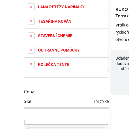
LANA ŘETĚZY NAPÍNÁKY
RUKO 
Terrax
TESAŘINA KOVÁNÍ
Vrták d
rychloř
STAVEBNÍ CHEMIE
otvorů 
svému p
OCHRANNÉ POMŮCKY
vysokým
Sklade
dodava
KOLEČKA TENTE
odesílám
Cena
3
Kč
10170
Kč