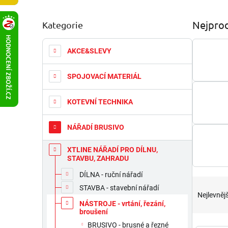
P
Nejprod
Kategorie
Přeskočit
o
kategorie
s
t
AKCE&SLEVY
r
a
SPOJOVACÍ MATERIÁL
n
n
KOTEVNÍ TECHNIKA
í
p
a
NÁŘADÍ BRUSIVO
n
e
XTLINE NÁŘADÍ PRO DÍLNU,
STAVBU, ZAHRADU
l
DÍLNA - ruční nářadí
Ř
STAVBA - stavební nářadí
a
Nejlevnějš
z
NÁSTROJE - vrtání, řezání,
broušení
e
n
BRUSIVO - brusné a řezné
V