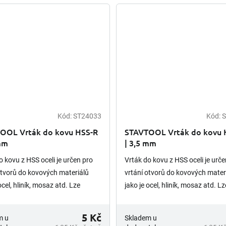
Kód:
ST24033
Kód:
S
OOL Vrták do kovu HSS-R
STAVTOOL Vrták do kovu 
 mm
| 3,5 mm
o kovu z HSS oceli je určen pro
Vrták do kovu z HSS oceli je urče
otvorů do kovových materiálů
vrtání otvorů do kovových mater
ocel, hliník, mosaz atd. Lze
jako je ocel, hliník, mosaz atd. Lz
ě brousit. Upínání vrtáku je
opětovně brousit. Upínání vrtáku
 stopka.
válcová stopka.
5 Kč
m u
Skladem u