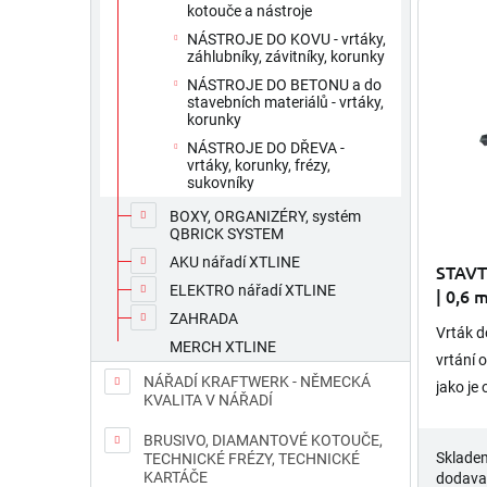
kotouče a nástroje
í
ý
NÁSTROJE DO KOVU - vrtáky,
p
p
záhlubníky, závitníky, korunky
r
i
NÁSTROJE DO BETONU a do
o
s
stavebních materiálů - vrtáky,
d
p
korunky
u
r
NÁSTROJE DO DŘEVA -
k
o
vrtáky, korunky, frézy,
sukovníky
t
d
ů
u
BOXY, ORGANIZÉRY, systém
QBRICK SYSTEM
k
t
AKU nářadí XTLINE
STAVT
ů
ELEKTRO nářadí XTLINE
| 0,6
ZAHRADA
Vrták d
MERCH XTLINE
vrtání 
NÁŘADÍ KRAFTWERK - NĚMECKÁ
jako je 
KVALITA V NÁŘADÍ
opětovn
BRUSIVO, DIAMANTOVÉ KOTOUČE,
válcová
Sklade
TECHNICKÉ FRÉZY, TECHNICKÉ
KARTÁČE
dodava