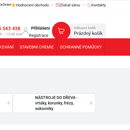
ochrany osobních údajů GDPR
Hodnocení obchodu
Získat slevu
Kontakty
Nákupní košík
5 543 438
Přihlášení
Prázdný košík
30 – 15:00 hod
Registrace
KOVÁNÍ
STAVEBNÍ CHEMIE
OCHRANNÉ POMŮCKY
KOLEČKA T
NÁSTROJE DO DŘEVA -
vrtáky, korunky, frézy,
sukovníky