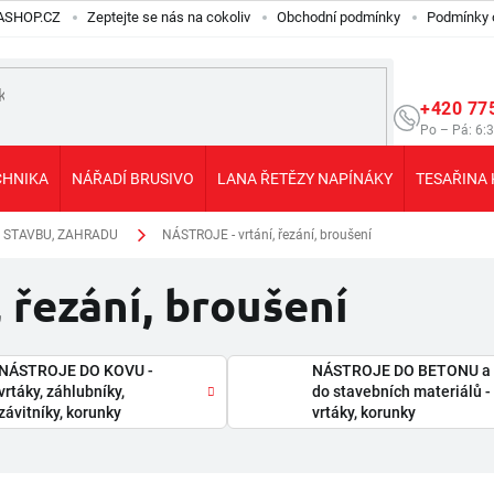
ILASHOP.CZ
Zeptejte se nás na cokoliv
Obchodní podmínky
Podmínky 
+420 77
Po – Pá: 6:
CHNIKA
NÁŘADÍ BRUSIVO
LANA ŘETĚZY NAPÍNÁKY
TESAŘINA 
, STAVBU, ZAHRADU
NÁSTROJE - vrtání, řezání, broušení
 řezání, broušení
NÁSTROJE DO KOVU -
NÁSTROJE DO BETONU a
vrtáky, záhlubníky,
do stavebních materiálů -
závitníky, korunky
vrtáky, korunky