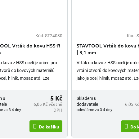
Kód:
ST24030
Kód:
S
OOL Vrták do kovu HSS-R
STAVTOOL Vrták do kovu 
m
| 3,1 mm
o kovu z HSS oceli je určen pro
Vrták do kovu z HSS oceli je urče
otvorů do kovových materiálů
vrtání otvorů do kovových mater
ocel, hliník, mosaz atd. Lze
jako je ocel, hliník, mosaz atd. Lz
ě brousit. Upínání vrtáku je
opětovně brousit. Upínání vrtáku
 stopka.
válcová stopka.
5 Kč
m u
Skladem u
6,05 Kč včetně
6,05 K
tele
dodavatele
DPH
e za 3-4 dny
odesíláme za 3-4 dny
Do košíku
Do 