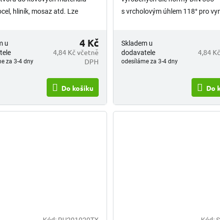
ocel, hliník, mosaz atd. Lze
s vrcholovým úhlem 118° pro vyni
ě brousit. Upínání vrtáku je
kvalitu a přesnost vrtání. Vhodn
 stopka.
vrtání různých materiálů, jako jso
4 Kč
m u
Skladem u
4,84 Kč včetně
4,84 K
tele
dodavatele
DPH
e za 3-4 dny
odesíláme za 3-4 dny
Do košíku
Do 