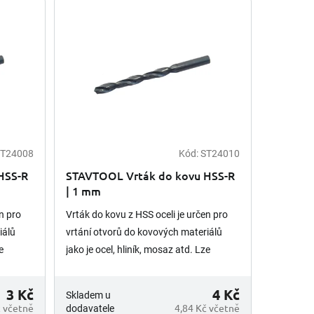
T24008
Kód:
ST24010
HSS-R
STAVTOOL Vrták do kovu HSS-R
| 1 mm
n pro
Vrták do kovu z HSS oceli je určen pro
iálů
vrtání otvorů do kovových materiálů
e
jako je ocel, hliník, mosaz atd. Lze
 je
opětovně brousit. Upínání vrtáku je
válcová stopka.
3 Kč
4 Kč
Skladem u
č včetně
4,84 Kč včetně
dodavatele