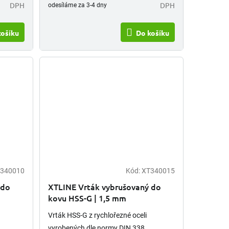
DPH
DPH
odesíláme za 3-4 dny
košíku
Do košíku
340010
Kód:
XT340015
 do
XTLINE Vrták vybrušovaný do
kovu HSS-G | 1,5 mm
Vrták HSS-G z rychlořezné oceli
vyrobených dle normy DIN 338