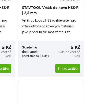
T24020
Kód:
ST24025
HSS-R
STAVTOOL Vrták do kovu HSS-R
| 2,5 mm
n pro
Vrták do kovu z HSS oceli je určen pro
iálů
vrtání otvorů do kovových materiálů
e
jako je ocel, hliník, mosaz atd. Lze
 je
opětovně brousit. Upínání vrtáku je
válcová stopka.
5 Kč
5 Kč
Skladem u
č včetně
6,05 Kč včetně
dodavatele
DPH
DPH
odesíláme za 3-4 dny
košíku
Do košíku