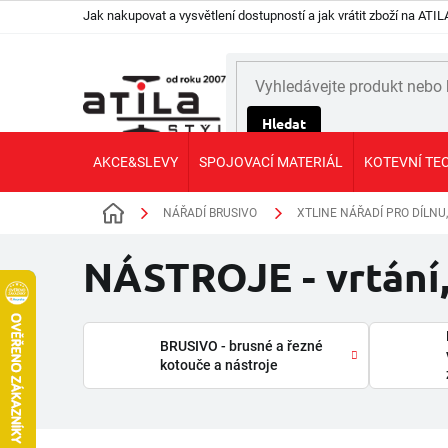
Přejít
Jak nakupovat a vysvětlení dostupností a jak vrátit zboží na AT
na
obsah
Hledat
AKCE&SLEVY
SPOJOVACÍ MATERIÁL
KOTEVNÍ TE
NÁŘADÍ BRUSIVO
XTLINE NÁŘADÍ PRO DÍLNU
Domů
NÁSTROJE - vrtání,
BRUSIVO - brusné a řezné
kotouče a nástroje