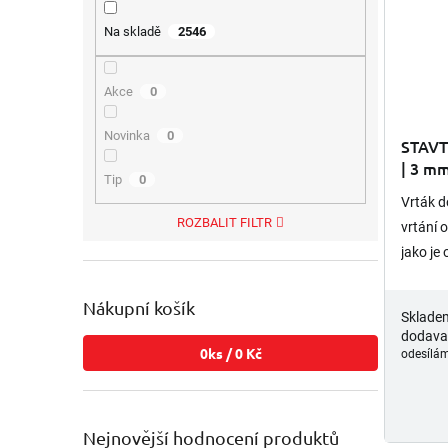
Na skladě
2546
Akce
0
Novinka
0
STAVT
| 3 m
Tip
0
Vrták d
ROZBALIT FILTR
vrtání 
jako je 
opětovn
válcová
Nákupní košík
Sklade
dodava
0
ks /
0 Kč
odesílám
Nejnovější hodnocení produktů