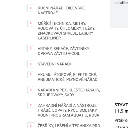
odesílám
RUČNÍ NÁŘADÍ, DÍLENSKÉ
NÁSTROJE
MĚŘÍCÍ TECHNIKA, METRY,
VODOVÁHY, ÚHLOMĚRY, TUŽKY,
ZNAČKOVACÍ SPREJE, LASERY
LASERLINER
VRTÁKY, SEKÁČE, ZÁVITNÍKY,
OPRAVA ZÁVITU V-COIL
STAVEBNÍ NÁŘADÍ
AKUMULÁTOROVÉ, ELEKTRICKÉ,
PNEUMATICKÉ, PLYNOVÉ NÁŘADÍ
NÁŘADÍ KNIPEX, KLEŠTĚ, HASÁKY,
ŠROUBOVÁKY, SADY
STAVT
ZAHRADNÍ NÁŘADÍ A NÁSTROJE,
| 1,5
HRÁBĚ, LOPATY, RÝČE, SMETÁKY,
VODNÍ PROGRAM AQUATIC, ROSA
Vrták d
ŽEBŘÍKY, LEŠENÍ A TECHNIKA PRO
vrtání 