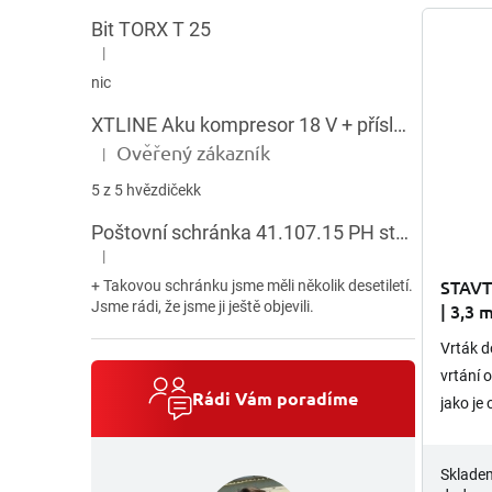
Bit TORX T 25
|
Hodnocení produktu je 5 z 5 hvězdiček.
nic
XTLINE Aku kompresor 18 V + příslušenství
Ověřený zákazník
|
Hodnocení produktu je 5 z 5 hvězdiček.
5 z 5 hvězdičekk
Poštovní schránka 41.107.15 PH stojatá HNĚDÁ
|
Hodnocení produktu je 5 z 5 hvězdiček.
STAVT
+ Takovou schránku jsme měli několik desetiletí.
Jsme rádi, že jsme ji ještě objevili.
| 3,3
Vrták d
vrtání 
Rádi Vám poradíme
jako je 
opětovn
válcová
Sklade