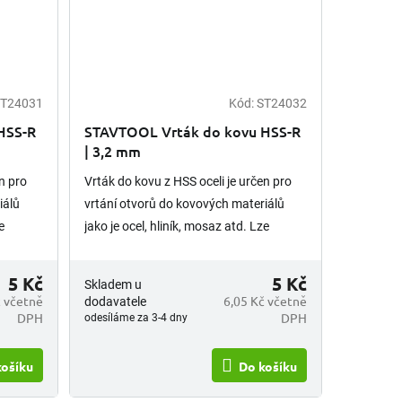
T24031
Kód:
ST24032
HSS-R
STAVTOOL Vrták do kovu HSS-R
| 3,2 mm
n pro
Vrták do kovu z HSS oceli je určen pro
iálů
vrtání otvorů do kovových materiálů
e
jako je ocel, hliník, mosaz atd. Lze
 je
opětovně brousit. Upínání vrtáku je
válcová stopka.
5 Kč
5 Kč
Skladem u
č včetně
6,05 Kč včetně
dodavatele
DPH
DPH
odesíláme za 3-4 dny
košíku
Do košíku