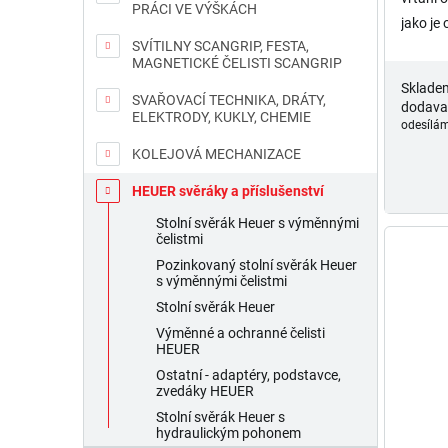
PRÁCI VE VÝŠKÁCH
jako je 
SVÍTILNY SCANGRIP, FESTA,
opětovn
MAGNETICKÉ ČELISTI SCANGRIP
válcová
Sklade
SVAŘOVACÍ TECHNIKA, DRÁTY,
dodava
ELEKTRODY, KUKLY, CHEMIE
odesílám
KOLEJOVÁ MECHANIZACE
HEUER svěráky a příslušenství
Stolní svěrák Heuer s výměnnými
čelistmi
Pozinkovaný stolní svěrák Heuer
s výměnnými čelistmi
Stolní svěrák Heuer
Výměnné a ochranné čelisti
HEUER
Ostatní - adaptéry, podstavce,
zvedáky HEUER
Stolní svěrák Heuer s
hydraulickým pohonem