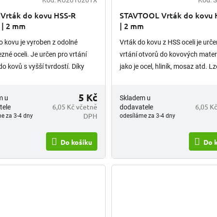
Kód:
RU201020TX
Kód:
S
Vrták do kovu HSS-R
STAVTOOL Vrták do kovu 
 | 2 mm
| 2 mm
o kovu je vyroben z odolné
Vrták do kovu z HSS oceli je urče
ezné oceli. Je určen pro vrtání
vrtání otvorů do kovových mater
do kovů s vyšší tvrdostí. Díky
jako je ocel, hliník, mosaz atd. Lz
ovlaku je odolnější proti
opětovně brousit. Upínání vrtáku
 teplotám a opotřebení,...
válcová stopka.
5 Kč
m u
Skladem u
6,05 Kč včetně
6,05 K
tele
dodavatele
DPH
e za 3-4 dny
odesíláme za 3-4 dny
Do košíku
Do 