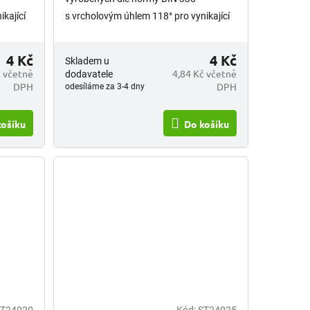
kající
s vrcholovým úhlem 118° pro vynikající
ý pro
kvalitu a přesnost vrtání. Vhodný pro
u...
vrtání různých materiálů, jako jsou...
4 Kč
4 Kč
Skladem u
č včetně
4,84 Kč včetně
dodavatele
DPH
DPH
odesíláme za 3-4 dny
košíku
Do košíku