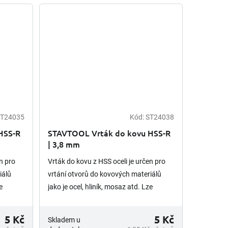
T24035
Kód:
ST24038
HSS-R
STAVTOOL Vrták do kovu HSS-R
| 3,8 mm
n pro
Vrták do kovu z HSS oceli je určen pro
iálů
vrtání otvorů do kovových materiálů
e
jako je ocel, hliník, mosaz atd. Lze
 je
opětovně brousit. Upínání vrtáku je
válcová stopka.
5 Kč
5 Kč
Skladem u