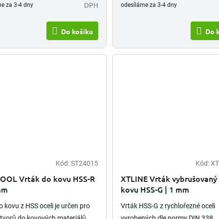
DPH
e za 3-4 dny
odesíláme za 3-4 dny
Do košíku
Do 
Kód:
ST24015
Kód:
XT
OOL Vrták do kovu HSS-R
XTLINE Vrták vybrušovaný
 mm
kovu HSS-G | 1 mm
o kovu z HSS oceli je určen pro
Vrták HSS-G z rychlořezné oceli
otvorů do kovových materiálů
vyrobených dle normy DIN 338